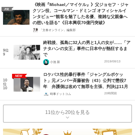
《映画『Michael／マイケル』》父ジョセフ・ジャ
PR
クソン役、コールマン・ドミンゴ オフィシャルイ
ンタビュー“観客を魅了した名優、複雑な父親像へ
の想いを語る”《日本興収70億円突破》
「文春オンライン」編集部
終戦後、孤島に32人の男と1人の女が……「ア
ナタハンの女王」事件に日本中が熱狂するま
9位
9
で
2019/08/13
小池 新
ロケバス性的暴行事件「ジャングルポケッ
NEW
10
ト」元メンバー斉藤被告（43）公判で懲役7
位
年 弁護側は改めて無罪を主張、判決は11月
10
20時間前
時事ドットコム
11位から20位を見る