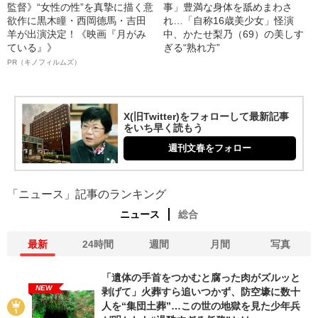
監督》“女性の性”を真摯に描く意
事」豊満な身体を舐めまわさ
欲作に黒木瞳・西岡德馬・吉田
れ…「自称16歳美少女」怪演
羊が出演決定！《映画『月がみ
中、かたせ梨乃（69）の美しす
ている』》
ぎる“熟れ方”
PR（キノフィルムズ）
X(旧Twitter)をフォローして最新記事
をいち早く読もう
週刊文春をフォロー
「ニュース」記事のランキング
ニュース
総合
最新
24時間
週間
月間
写真
「遺体の手首をつかむと腐った肉がズルッと
NEW
剥げて」火葬すら追いつかず、防空壕に数十
人を“集団土葬”…この世の地獄を見た少年兵