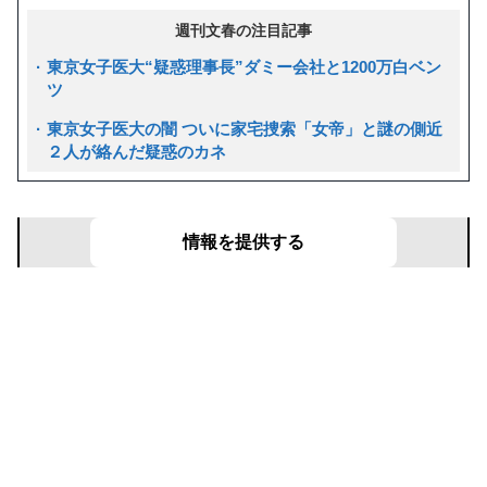
週刊文春の注目記事
東京女子医大“疑惑理事長”ダミー会社と1200万白ベン
ツ
東京女子医大の闇 ついに家宅捜索「女帝」と謎の側近
２人が絡んだ疑惑のカネ
文春リークス
あなたの目の前で起きた事件を募集！
情報を提供する