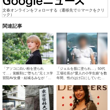
文春オンラインをフォローする
（遷移先で☆マークをクリ
ック）
関連記事
「アソコに白い粉を塗られ
「ジェルを股に塗られ…」50代
て…」覚醒剤に“堕ちた”元ミス学
工場社長が“愛人の小学生娘”を数
習院AV女優・結城るみなが「逮
年間、性のはけ口にしていた卑
捕されてやっと自分らしくなれ
劣犯行の真相《大阪・少女強制
た」と語るワケ《お嬢様時代の
性交》
煩悶》――2022年BEST5