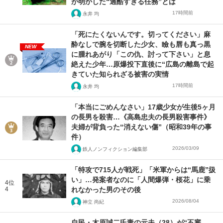
が明かした“過酷すぎる任務”とは
17時間前
永井 均
「死にたくないんです。切ってください」麻
酔なしで腕を切断した少女、瞼も唇も真っ黒
NEW
に腫れあがり「この仇、討って下さい」と息
絶えた少年…原爆投下直後に“広島の離島で起
きていた知られざる被害の実情
17時間前
永井 均
「本当にごめんなさい」17歳少女が生後5ヶ月
の長男を殺害…《高島忠夫の長男殺害事件》
夫婦が背負った“消えない傷”（昭和39年の事
件）
2026/03/09
鉄人ノンフィクション編集部
「特攻で715人が戦死」「米軍からは“馬鹿”扱
い」…発案者なのに「人間爆弾・桜花」に乗
4位
4
れなかった男のその後
2026/08/04
神立 尚紀
自民・木原誠二氏妻の元夫（28）が“不審