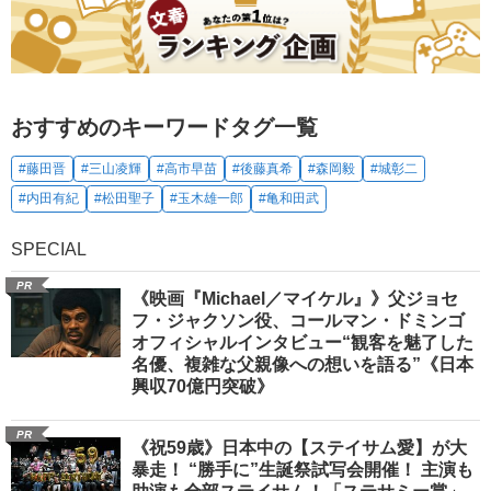
おすすめのキーワードタグ一覧
#藤田晋
#三山凌輝
#高市早苗
#後藤真希
#森岡毅
#城彰二
#内田有紀
#松田聖子
#玉木雄一郎
#亀和田武
SPECIAL
PR
《映画『Michael／マイケル』》父ジョセ
フ・ジャクソン役、コールマン・ドミンゴ
オフィシャルインタビュー“観客を魅了した
名優、複雑な父親像への想いを語る”《日本
興収70億円突破》
PR
《祝59歳》日本中の【ステイサム愛】が大
暴走！ “勝手に”生誕祭試写会開催！ 主演も