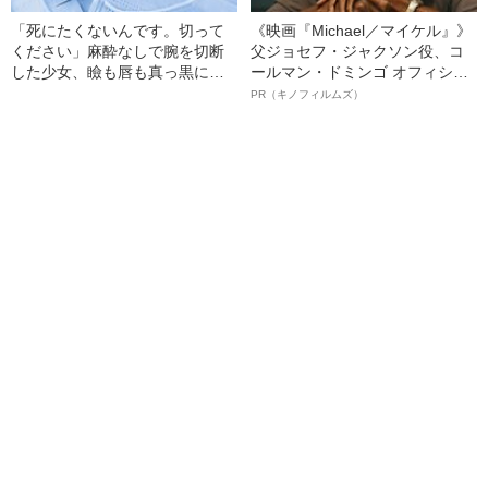
「死にたくないんです。切って
《映画『Michael／マイケル』》
ください」麻酔なしで腕を切断
父ジョセフ・ジャクソン役、コ
した少女、瞼も唇も真っ黒に腫
ールマン・ドミンゴ オフィシャ
れあがり「この仇、討って下さ
ルインタビュー“観客を魅了した
PR（キノフィルムズ）
い」と息絶えた少年…原爆投下
名優、複雑な父親像への想いを
直後に“広島の離島で起きていた
語る”《日本興収70億円突破》
知られざる被害の実情