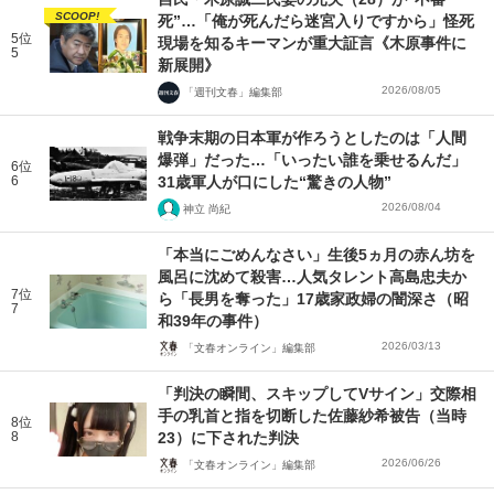
SCOOP!
死”…「俺が死んだら迷宮入りですから」怪死
5位
現場を知るキーマンが重大証言《木原事件に
5
新展開》
2026/08/05
「週刊文春」編集部
戦争末期の日本軍が作ろうとしたのは「人間
爆弾」だった…「いったい誰を乗せるんだ」
6位
6
31歳軍人が口にした“驚きの人物”
2026/08/04
神立 尚紀
「本当にごめんなさい」生後5ヵ月の赤ん坊を
風呂に沈めて殺害…人気タレント高島忠夫か
7位
ら「長男を奪った」17歳家政婦の闇深さ（昭
7
和39年の事件）
2026/03/13
「文春オンライン」編集部
「判決の瞬間、スキップしてVサイン」交際相
手の乳首と指を切断した佐藤紗希被告（当時
8位
8
23）に下された判決
2026/06/26
「文春オンライン」編集部