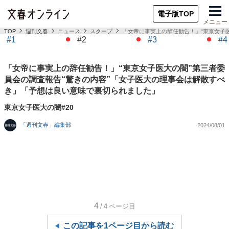
電子版TOP
メニュー
TOP
週刊文春
ニュース
スクープ
「女帝に事実上の辞任勧告！」“東京女子
#1
#2
#3
#4
「女帝に事実上の辞任勧告！」“東京女子医大の闇”第三者委
員会の調査報告“驚きの内容”「女子医大の理事会は解散すべ
き」「予想は良い意味で裏切られました」
東京女子医大の闇#20
「週刊文春」編集部
2024/08/01
4
/4
ページ目
この記事を1ページ目から読む