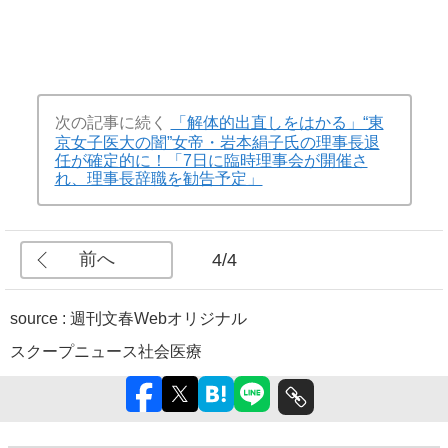
次の記事に続く
「解体的出直しをはかる」“東
京女子医大の闇”女帝・岩本絹子氏の理事長退
任が確定的に！「7日に臨時理事会が開催さ
れ、理事長辞職を勧告予定」
前へ
4/4
source : 週刊文春Webオリジナル
スクープ
ニュース
社会
医療