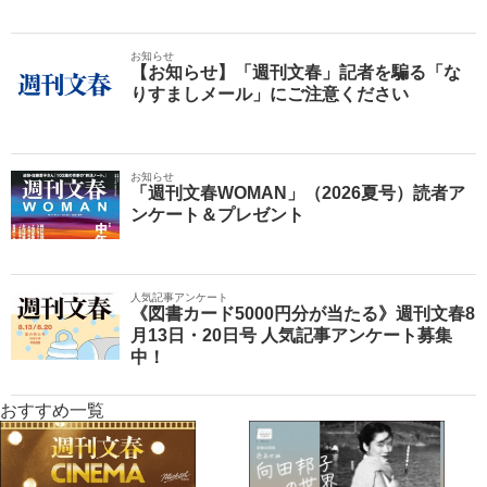
お知らせ
【お知らせ】「週刊文春」記者を騙る「な
りすましメール」にご注意ください
お知らせ
「週刊文春WOMAN」（2026夏号）読者ア
ンケート＆プレゼント
人気記事アンケート
《図書カード5000円分が当たる》週刊文春8
月13日・20日号 人気記事アンケート募集
中！
おすすめ一覧