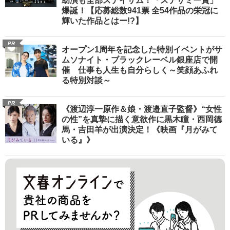
助演も全部ステイサム！「ステサミー賞」
爆誕！【応募総数941票 全54作品の栄冠に
輝いた作品とはー!?】
PR
オープン1周年を記念した特別イベントがサ
ムソナイト・ブラックレーベル銀座店で開
催 仕事も人生も自分らしく～笑顔あふれ
る特別対談～
PR
《渡辺淳一原作＆娘・渡邉直子監督》“女性
の性”を真摯に描く意欲作に黒木瞳・西岡德
馬・吉田羊が出演決定！《映画『月がみて
いる』》