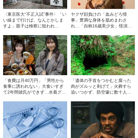
〈東京医大“不正入試”事件〉「い
ヤクザ顔負けの「血みどろ情
い線まで行けば、なんとかしま
事」豊満な身体を舐めまわさ
すよ」親子は検察に狙われ
れ…「自称16歳美少女」怪演
た？ その夜、会食で何が話さ
中、かたせ梨乃（69）の美しす
れたのか
ぎる“熟れ方”
「食費は月40万円」「男性から
「遺体の手首をつかむと腐った
食事に誘われない」大食いすぎ
肉がズルッと剥げて」火葬すら
て2年間彼氏ができず…水着グラ
追いつかず、防空壕に数十人
ビアも話題の“可愛すぎる”大食い
を“集団土葬”…この世の地獄を見
女子（24）が語る、驚愕の食生
た少年兵が明かした“過酷すぎる
活
任務”とは