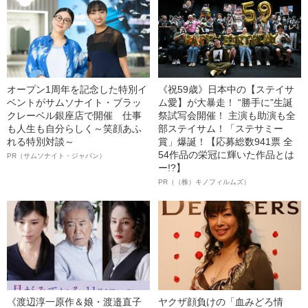
オープン1周年を記念した特別イ
《祝59歳》日本中の【ステイサ
ベントがサムソナイト・ブラッ
ム愛】が大暴走！ “勝手に”生誕
クレーベル銀座店で開催 仕事
祭試写会開催！ 主演も助演も全
も人生も自分らしく～笑顔あふ
部ステイサム！「ステサミー
れる特別対談～
賞」爆誕！【応募総数941票 全
54作品の栄冠に輝いた作品とは
PR（サムソナイト・ジャパン）
ー!?】
PR（（株）キノフィルムズ）
《渡辺淳一原作＆娘・渡邉直子
ヤクザ顔負けの「血みどろ情