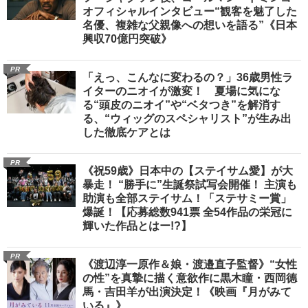
オフィシャルインタビュー“観客を魅了した
名優、複雑な父親像への想いを語る”《日本
興収70億円突破》
PR
「えっ、こんなに変わるの？」36歳男性ラ
イターのニオイが激変！ 夏場に気にな
る“頭皮のニオイ”や“ベタつき”を解消す
る、“ウィッグのスペシャリスト”が生み出
した徹底ケアとは
PR
《祝59歳》日本中の【ステイサム愛】が大
暴走！ “勝手に”生誕祭試写会開催！ 主演も
助演も全部ステイサム！「ステサミー賞」
爆誕！【応募総数941票 全54作品の栄冠に
輝いた作品とはー!?】
PR
《渡辺淳一原作＆娘・渡邉直子監督》“女性
の性”を真摯に描く意欲作に黒木瞳・西岡德
馬・吉田羊が出演決定！《映画『月がみて
いる』》