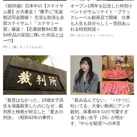
《祝59歳》日本中の【ステイサ
オープン1周年を記念した特別イ
ム愛】が大暴走！ “勝手に”生誕
ベントがサムソナイト・ブラッ
祭試写会開催！ 主演も助演も全
クレーベル銀座店で開催 仕事
部ステイサム！「ステサミー
も人生も自分らしく～笑顔あふ
賞」爆誕！【応募総数941票 全
れる特別対談～
54作品の栄冠に輝いた作品とは
PR（サムソナイト・ジャパン）
ー!?】
PR（（株）キノフィルムズ）
「殺意はなかった」19歳女子高
「飲み込んでない」「バケツに
生を強姦殺害したのになぜ…裁
吐いてる」大食い動画にアンチ
判所と検察が対立した「驚きの
殺到…体重46キロの“可愛すぎ
判決」（昭和42年の事件）
る”大食い女子（24）が明か
す、“やらせ疑惑”への本音