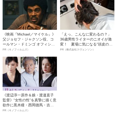
BEST5
《映画『Michael／マイケル』》
「えっ、こんなに変わるの？」
父ジョセフ・ジャクソン役、コ
36歳男性ライターのニオイが激
ールマン・ドミンゴ オフィシャ
変！ 夏場に気になる“頭皮のニ
ルインタビュー“観客を魅了した
オイ”や“ベタつき”を解消す
PR（キノフィルムズ）
PR（株式会社スヴェンソン）
名優、複雑な父親像への想いを
る、“ウィッグのスペシャリス
語る”《日本興収70億円突破》
ト”が生み出した徹底ケアとは
《渡辺淳一原作＆娘・渡邉直子
監督》“女性の性”を真摯に描く意
欲作に黒木瞳・西岡德馬・吉田
羊が出演決定！《映画『月がみ
PR（キノフィルムズ）
ている』》