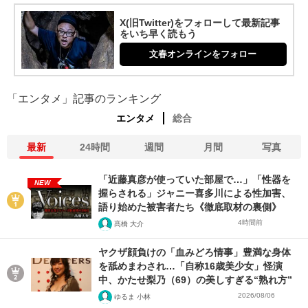
X(旧Twitter)をフォローして最新記事
をいち早く読もう
文春オンラインをフォロー
「エンタメ」記事のランキング
エンタメ
総合
最新
24時間
週間
月間
写真
「近藤真彦が使っていた部屋で…」「性器を
NEW
握らされる」ジャニー喜多川による性加害、
語り始めた被害者たち《徹底取材の裏側》
4時間前
髙橋 大介
ヤクザ顔負けの「血みどろ情事」豊満な身体
を舐めまわされ…「自称16歳美少女」怪演
中、かたせ梨乃（69）の美しすぎる“熟れ方”
2026/08/06
ゆるま 小林