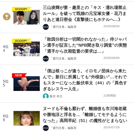
三山凌輝が妻・趣里との「キス・濡れ場禁止
SCOOP!
ルール」を破って既婚の元宝塚女優・花乃ま
りあと連日密会《直撃後にもホテルへ…》
2026/08/04
「週刊文春」編集部
「敗因分析は一切聞かれなかった」侍ジャパ
SCOOP!
ン選手が証言した“NPB聞き取り調査”の実態
4位
4
「選手から次期監督の要求は…」
2026/08/06
「週刊文春」編集部
「僕は根っこが違う。イロモノ団体から来た
NEW
んで」新日に所属しても“外様扱い”…それで
5位
もスターになった飯伏幸太（44）の「異色す
5
ぎるレスラー人生」
21時間前
飯伏 幸太
ヌードも不倫も厭わず、離婚後も市川海老蔵
や勝地涼と浮名を…「離婚してモテるように
6位
6
なった」高岡早紀（51）の魔性がとまらない
2024/07/29
「週刊文春」編集部