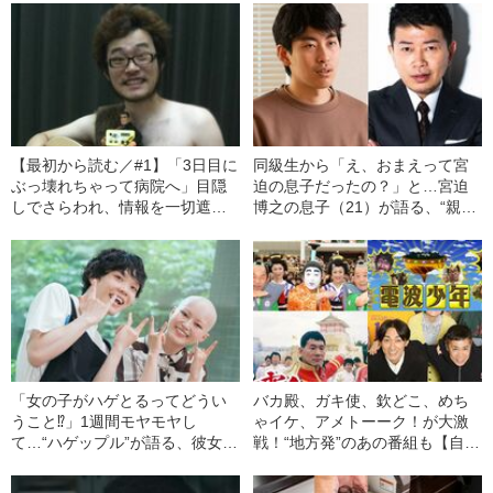
【最初から読む／#1】「3日目に
同級生から「え、おまえって宮
ぶっ壊れちゃって病院へ」目隠
迫の息子だったの？」と…宮迫
しでさらわれ、情報を一切遮
博之の息子（21）が語る、“親
断…密室で3ヶ月暮らしたエッグ
父”の二度の騒動と身バレした瞬
矢沢（38）が明かす、当時のテ
間
レビ番組に思うこと
「女の子がハゲとるってどうい
バカ殿、ガキ使、欽どこ、めち
うこと⁉」1週間モヤモヤし
ゃイケ、アメトーーク！が大激
て…“ハゲップル”が語る、彼女
戦！“地方発”のあの番組も【自分
（27）が彼氏（23）に脱毛症
史上最高のバラエティ11〜30
を“告白”するまで――2022年
位】