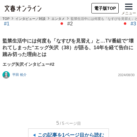
電子版TOP
メニュー
TOP
インタビュー／対談
エンタメ
監禁生活中には何度も「なすびを見習え」と
#1
#2
#3
監禁生活中には何度も「なすびを見習え」と…TV番組で“壊
れてしまった“エッグ矢沢（38）が語る、14年を経て告白に
踏み切った理由とは
エッグ矢沢インタビュー#2
平田 裕介
2024/08/30
5
/5
ページ目
この記事を1ページ目から読む