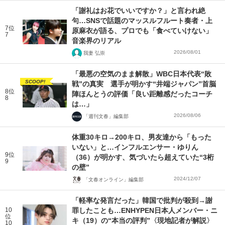
「謝礼はお花でいいですか？」と言われ絶
句…SNSで話題のマッスルフルート奏者・上
7位
原麻衣が語る、プロでも「食べていけない」
7
音楽界のリアル
2026/08/01
我妻 弘崇
「最悪の空気のまま解散」WBC日本代表“敗
SCOOP!
戦”の真実 選手が明かす“井端ジャパン”首脳
8位
陣ほんとうの評価「良い距離感だったコーチ
8
は…」
2026/08/06
「週刊文春」編集部
体重30キロ→200キロ、男友達から「もった
いない」と…インフルエンサー・ゆりん
9位
（36）が明かす、気づいたら超えていた“3桁
9
の壁”
2024/12/07
「文春オンライン」編集部
「軽率な発言だった」韓国で批判が殺到→謝
10
罪したことも…ENHYPEN日本人メンバー・ニ
位
キ（19）の“本当の評判”〈現地記者が解説〉
10