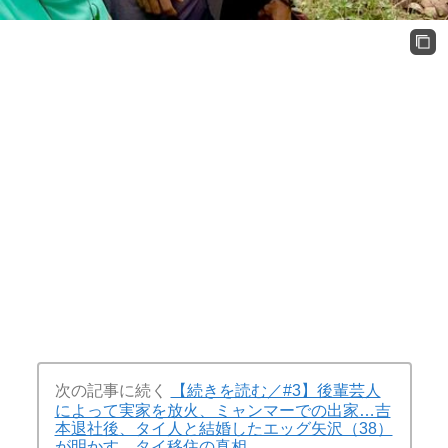
次の記事に続く
【続きを読む／#3】後輩芸人
によって実家を放火、ミャンマーでの出家…吉
本退社後、タイ人と結婚したエッグ矢沢（38）
が明かす、タイ移住の真相