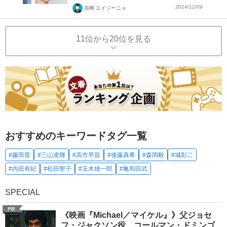
2024/12/09
吉崎 エイジーニョ
11位から20位を見る
おすすめのキーワードタグ一覧
#藤田晋
#三山凌輝
#高市早苗
#後藤真希
#森岡毅
#城彰二
#内田有紀
#松田聖子
#玉木雄一郎
#亀和田武
SPECIAL
PR
《映画『Michael／マイケル』》父ジョセ
フ・ジャクソン役、コールマン・ドミンゴ