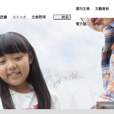
週刊文春
文藝春秋
読書
コミック
文春野球
検索
電子版
PLUS
インタビュー
読書
#松田聖子
む将棋
BC日本代表“敗戦”の真実 選手が明かす...