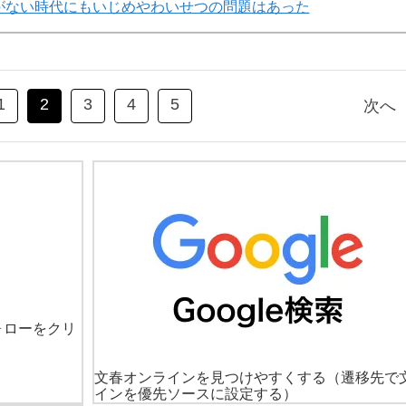
がない時代にもいじめやわいせつの問題はあった
1
2
3
4
5
次へ
ォローをクリ
文春オンラインを見つけやすくする
（遷移先で
インを優先ソースに設定する）