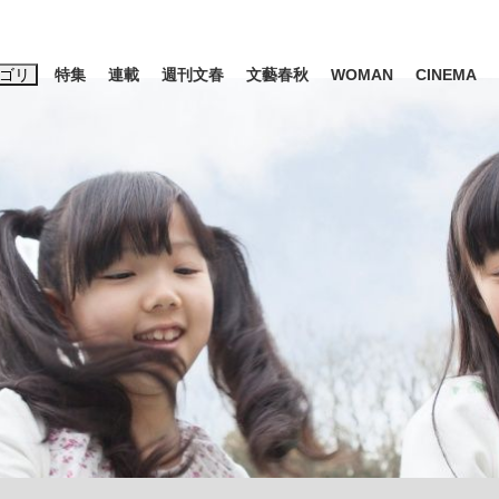
ゴリ
特集
連載
週刊文春
文藝春秋
WOMAN
CINEMA
キーワード入力
ス
エンタメ
ライフ
ビジネス
ーワードタグ一覧
山凌輝
#高市早苗
#後藤真希
#森岡毅
#城彰二
#内田有紀
観る将棋、読
#亀和田武
て明かした日本代表監督に...
「最悪の空気のまま解散」W