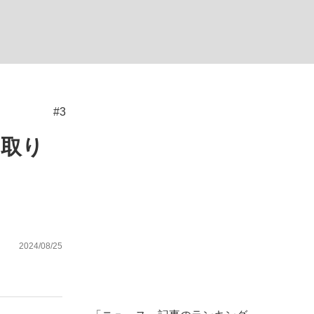
ない資産運用のすべて
#3
が悲しい」『北の国から』倉本聰氏（91...
を取り
2024/08/25