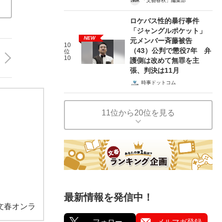
「文藝春秋」編集部
ロケバス性的暴行事件
「ジャングルポケット」
NEW
元メンバー斉藤被告
10
（43）公判で懲役7年 弁
位
10
護側は改めて無罪を主
張、判決は11月
時事ドットコム
11位から20位を見る
最新情報を発信中！
文春オンラ
フォロー
メルマガ登録