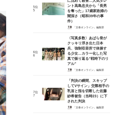
に沈めて殺害…人気タレ
ント高島忠夫から「長男
5位
5
を奪った」17歳家政婦の
闇深さ（昭和39年の事
件）
「文春オンライン」編集部
〈写真多数〉あばら骨が
クッキリ浮き出た日本
兵、強制収容所で体操す
6位
る少女…カラー化した写
6
真で振り返る“戦時下のリ
アル”
「文春オンライン」編集部
「判決の瞬間、スキップ
してVサイン」交際相手の
乳首と指を切断した佐藤
7位
7
紗希被告（当時23）に下
された判決
「文春オンライン」編集部