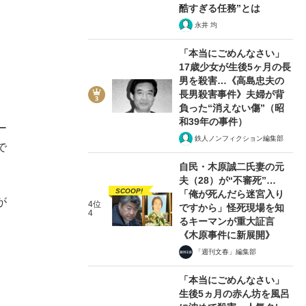
酷すぎる任務”とは
永井 均
「本当にごめんなさい」
17歳少女が生後5ヶ月の長
男を殺害…《高島忠夫の
長男殺害事件》夫婦が背
負った“消えない傷”（昭
和39年の事件）
ー
鉄人ノンフィクション編集部
で
自民・木原誠二氏妻の元
夫（28）が“不審死”…
SCOOP!
「俺が死んだら迷宮入り
が
4位
ですから」怪死現場を知
4
るキーマンが重大証言
《木原事件に新展開》
「週刊文春」編集部
「本当にごめんなさい」
生後5ヵ月の赤ん坊を風呂