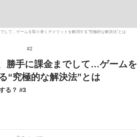
いまさら聞け
でして…ゲームを取り巻くデメリットを解消する“究極的な解決法”とは
#2
手が証言した“NPB聞...
「クマが悪者扱いされているの
、勝手に課金までして…ゲーム
る“究極的な解決法”とは
る？ #3
もっと見る
カー日本代表・森保一監督...