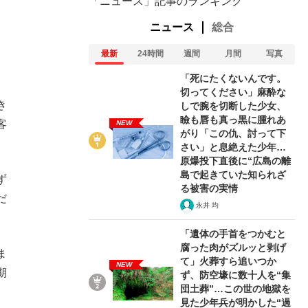
「ニュース」記事のランキング
ニュース
総合
最新
24時間
週間
月間
写真
。
「死にたくないんです。
、
切ってください」麻酔な
き
しで腕を切断した少女、
瞼も唇も真っ黒に腫れあ
客
NEW
がり「この仇、討って下
さい」と息絶えた少年…
原爆投下直後に“広島の離
島で起きていた知られざ
ず
る被害の実情
だ
永井 均
「遺体の手首をつかむと
腐った肉がズルッと剥げ
ま
て」火葬すら追いつか
NEW
期
ず、防空壕に数十人を“集
団土葬”…この世の地獄を
見た少年兵が明かした“過