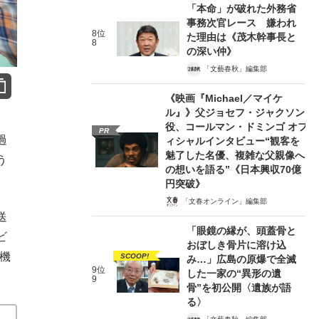
「本命」が破れた外務省
事務次官レース 嫌われ
8位
た理由は《茂木幹事長と
8
の深い仲》
「文藝春秋」編集部
《映画『Michael／マイケ
ル』》父ジョセフ・ジャクソン
役、コールマン・ドミンゴ オフ
PR
過
ィシャルインタビュー“観客を
魅了した名優、複雑な父親像へ
う
の想いを語る”《日本興収70億
円突破》
「文春オンライン」編集部
送
「眼鏡の縁が、頭蓋骨と
ビ
おぼしき骨片に溶け込
ラ機
SCOOP!
み…」広島の原爆で全滅
9位
した一家の“異形の遺
9
骨”を初公開〈遺族が語
る〉