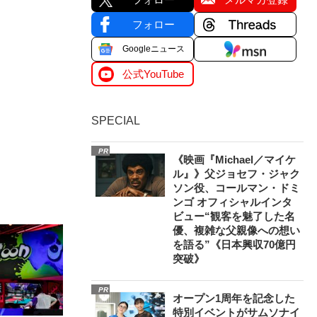
フォロー
Googleニュース
公式YouTube
SPECIAL
PR
《映画『Michael／マイケ
ル』》父ジョセフ・ジャク
ソン役、コールマン・ドミ
ンゴ オフィシャルインタ
ビュー“観客を魅了した名
優、複雑な父親像への想い
を語る”《日本興収70億円
突破》
PR
オープン1周年を記念した
特別イベントがサムソナイ