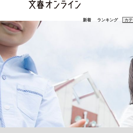
新着
ランキング
カテ
スクープ
ニュー
おすすめのキ
#藤田晋
#三
#玉木雄一郎
「90%は失敗する。でも…」本田圭佑が初め
終戦から81年