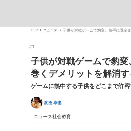
TOP
ニュース
子供が対戦ゲームで豹変、勝手に課金ま
#1
「敗因分析は一切聞かれなかった」侍ジャパン選
キングの誕生を、目撃せよ。
子供が対戦ゲームで豹変
巻くデメリットを解消す
ゲームに熱中する子供をどこまで許容す
the Style
渡邉 卓也
ニュース
社会
教育
「目標達成できなかったからと言って…」サッ