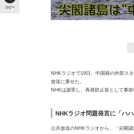
コピー
NHKラジオで19日、中国籍の外部ス
放送に乗せた。
NHKは謝罪し、再発防止策として事
NHKラジオ問題発言に「ハ
公共放送のNHKラジオから、「尖閣