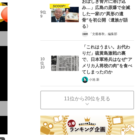
おぼしき骨片に溶け込
SCOOP!
み…」広島の原爆で全滅
9位
した一家の“異形の遺
9
骨”を初公開〈遺族が語
る〉
「文藝春秋」編集部
「これはうまい。お代わ
りだ」硫黄島激戦の裏
10
で、日本軍将兵はなぜ“ア
位
メリカ人将校の肉”を食べ
10
てしまったのか
小池 新
11位から20位を見る