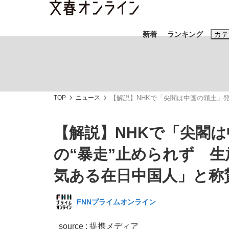
新着
ランキング
カテ
スクープ
ニュー
TOP
ニュース
【解説】NHKで「尖閣は中国の領土」発
おすすめのキ
#藤田晋
#三
【解説】NHKで「尖閣
#玉木雄一郎
の“暴走”止められず 生
気ある在日中国人」と称
「90%は失敗する。でも…」本田圭佑が初め
終戦から81年
FNNプライムオンライン
source : 提携メディア