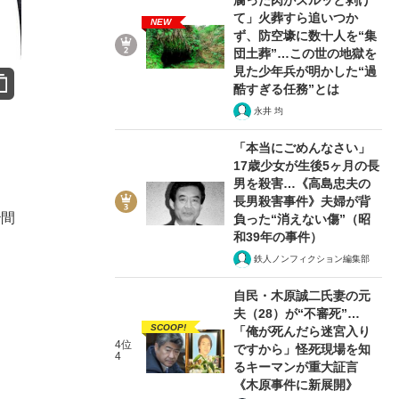
て」火葬すら追いつか
NEW
ず、防空壕に数十人を“集
団土葬”…この世の地獄を
見た少年兵が明かした“過
酷すぎる任務”とは
永井 均
「本当にごめんなさい」
17歳少女が生後5ヶ月の長
男を殺害…《高島忠夫の
長男殺害事件》夫婦が背
秒間
負った“消えない傷”（昭
和39年の事件）
鉄人ノンフィクション編集部
自民・木原誠二氏妻の元
夫（28）が“不審死”…
SCOOP!
「俺が死んだら迷宮入り
4位
ですから」怪死現場を知
4
るキーマンが重大証言
《木原事件に新展開》