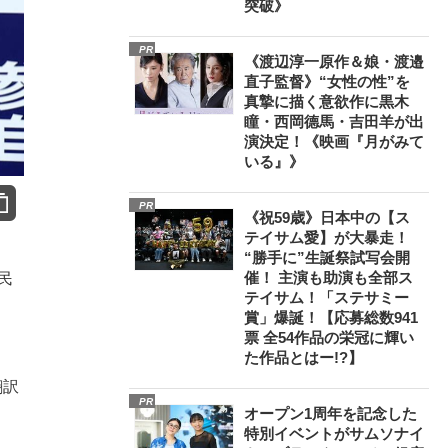
突破》
PR
《渡辺淳一原作＆娘・渡邉
直子監督》“女性の性”を
真摯に描く意欲作に黒木
瞳・西岡德馬・吉田羊が出
演決定！《映画『月がみて
いる』》
PR
《祝59歳》日本中の【ス
テイサム愛】が大暴走！
“勝手に”生誕祭試写会開
催！ 主演も助演も全部ス
民
テイサム！「ステサミー
賞」爆誕！【応募総数941
票 全54作品の栄冠に輝い
た作品とはー!?】
翻訳
PR
オープン1周年を記念した
特別イベントがサムソナイ