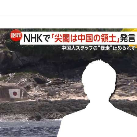
いまさら聞け
手が証言した“NPB聞...
「クマが悪者扱いされているの
もっと見る
カー日本代表・森保一監督...