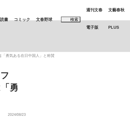
週刊文春
文藝春秋
読書
コミック
文春野球
検索
電子版
PLUS
インタビュー
読書
Sは「勇気ある在日中国人」と称賛
#松田聖子
ッフ
む将棋
は「勇
BC日本代表“敗戦”の真実 選手が明かす...
2024/08/23