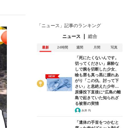
ない資産運用のすべて
「ニュース」記事のランキング
ニュース
総合
最新
24時間
週間
月間
写真
が悲しい」『北の国から』倉本聰氏（91...
「死にたくないんです。
切ってください」麻酔な
しで腕を切断した少女、
瞼も唇も真っ黒に腫れあ
NEW
がり「この仇、討って下
さい」と息絶えた少年…
原爆投下直後に“広島の離
島で起きていた知られざ
る被害の実情
永井 均
「遺体の手首をつかむと
腐った肉がズルッと剥げ