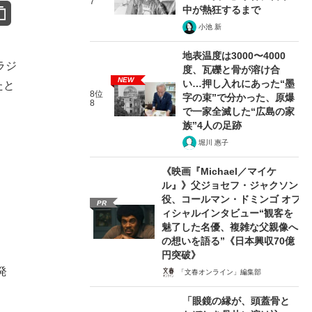
7
中が熱狂するまで
小池 新
地表温度は3000〜4000
ラジ
度、瓦礫と骨が溶け合
NEW
い…押し入れにあった“墨
たと
8位
字の束”で分かった、原爆
8
で一家全滅した“広島の家
族”4人の足跡
堀川 惠子
《映画『Michael／マイケ
ル』》父ジョセフ・ジャクソン
役、コールマン・ドミンゴ オフ
PR
ィシャルインタビュー“観客を
魅了した名優、複雑な父親像へ
の想いを語る”《日本興収70億
円突破》
発
「文春オンライン」編集部
「眼鏡の縁が、頭蓋骨と