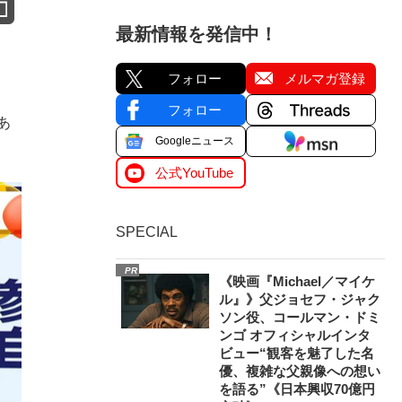
最新情報を発信中！
フォロー
メルマガ登録
フォロー
あ
Googleニュース
公式YouTube
SPECIAL
PR
《映画『Michael／マイケ
ル』》父ジョセフ・ジャク
ソン役、コールマン・ドミ
ンゴ オフィシャルインタ
ビュー“観客を魅了した名
優、複雑な父親像への想い
を語る”《日本興収70億円