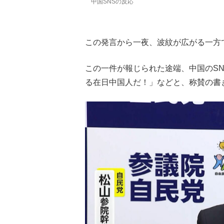
中国SNSの反応
この発言から一夜、波紋が広がる一方
この一件が報じられた途端、中国のS
る在日中国人だ！」などと、称賛の書