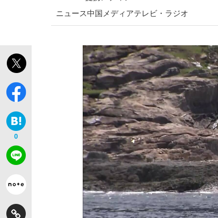
ニュース
中国
メディア
テレビ・ラジオ
「敗因分析は一切聞かれなかった」侍ジャパン選
キングの誕生を、目撃せよ。
0
the Style
「目標達成できなかったからと言って…」サッ