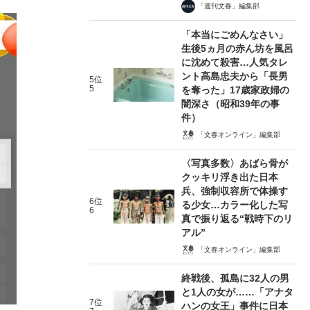
「週刊文春」編集部
「本当にごめんなさい」
生後5ヵ月の赤ん坊を風呂
に沈めて殺害…人気タレ
ント高島忠夫から「長男
5位
5
を奪った」17歳家政婦の
闇深さ（昭和39年の事
件）
「文春オンライン」編集部
〈写真多数〉あばら骨が
クッキリ浮き出た日本
兵、強制収容所で体操す
6位
る少女…カラー化した写
6
真で振り返る“戦時下のリ
アル”
「文春オンライン」編集部
終戦後、孤島に32人の男
と1人の女が……「アナタ
7位
ハンの女王」事件に日本