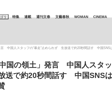
ゴリ
特集
連載
週刊文春
文藝春秋
WOMAN
CINEMA
キーワード入力
ス
エンタメ
ライフ
ビジネス
言 中国人スタッフの“暴走”止められず 生放送で約20秒間話す 中国SN
ーワードタグ一覧
山凌輝
#高市早苗
#後藤真希
#森岡毅
#城彰二
#内田有紀
は中国の領土」発言 中国人スタ
観る将棋、読
#亀和田武
放送で約20秒間話す 中国SNS
賛
て明かした日本代表監督に...
「最悪の空気のまま解散」W