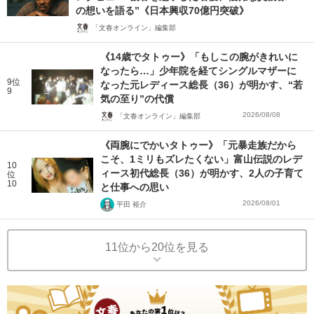
の想いを語る”《日本興収70億円突破》
「文春オンライン」編集部
《14歳でタトゥー》「もしこの腕がきれいに
なったら…」少年院を経てシングルマザーに
9位
なった元レディース総長（36）が明かす、“若
9
気の至り”の代償
2026/08/08
「文春オンライン」編集部
《両腕にでかいタトゥー》「元暴走族だから
こそ、1ミリもズレたくない」富山伝説のレデ
10
ィース初代総長（36）が明かす、2人の子育て
位
10
と仕事への思い
2026/08/01
平田 裕介
11位から20位を見る