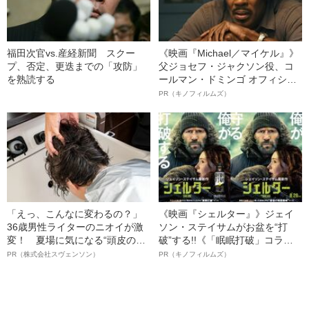
福田次官vs.産経新聞 スクー
《映画『Michael／マイケル』》
プ、否定、更迭までの「攻防」
父ジョセフ・ジャクソン役、コ
を熟読する
ールマン・ドミンゴ オフィシャ
ルインタビュー“観客を魅了した
PR（キノフィルムズ）
名優、複雑な父親像への想いを
語る”《日本興収70億円突破》
「えっ、こんなに変わるの？」
《映画『シェルター』》ジェイ
36歳男性ライターのニオイが激
ソン・ステイサムがお盆を“打
変！ 夏場に気になる“頭皮のニ
破”する!!《「眠眠打破」コラ
オイ”や“ベタつき”を解消す
ボ》
PR（株式会社スヴェンソン）
PR（キノフィルムズ）
る、“ウィッグのスペシャリス
ト”が生み出した徹底ケアとは