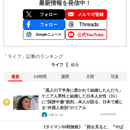
最新情報を発信中！
フォロー
メルマガ登録
フォロー
公式YouTube
Googleニュース
「ライフ」記事のランキング
ライフ
総合
最新
24時間
週間
月間
写真
「黒人の下半身に惹かれて結婚したんだろ」
ケニア人男性と結婚した日本人女性（31）
に“誹謗中傷”殺到…本人が語る、日本で感じ
る“外国人差別”のリアル
2026/08/08
小泉 なつみ
《タイマン50戦無敗》「顔を見ると、『やば