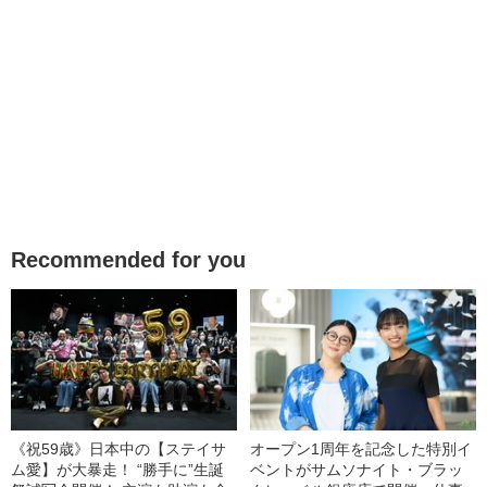
Recommended for you
《祝59歳》日本中の【ステイサ
オープン1周年を記念した特別イ
ム愛】が大暴走！ “勝手に”生誕
ベントがサムソナイト・ブラッ