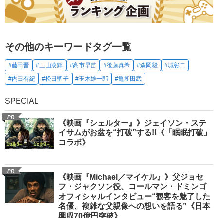
その他のキーワードタグ一覧
#藤田晋
#三山凌輝
#高市早苗
#後藤真希
#森岡毅
#城彰二
#内田有紀
#松田聖子
#玉木雄一郎
#亀和田武
SPECIAL
PR
《映画『シェルター』》ジェイソン・ステ
イサムがお盆を“打破”する!!《「眠眠打破」
コラボ》
PR
《映画『Michael／マイケル』》父ジョセ
フ・ジャクソン役、コールマン・ドミンゴ
オフィシャルインタビュー“観客を魅了した
名優、複雑な父親像への想いを語る”《日本
興収70億円突破》