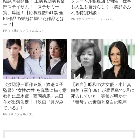
祭試写会開催！ 主演も助演も全
クレーベル銀座店で開催 仕事
部ステイサム！「ステサミー
も人生も自分らしく～笑顔あふ
賞」爆誕！【応募総数941票 全
れる特別対談～
54作品の栄冠に輝いた作品とは
PR（サムソナイト・ジャパン）
ー!?】
PR（（株）キノフィルムズ）
《渡辺淳一原作＆娘・渡邉直子
【独自】昭和の大女優・小川真
監督》“女性の性”を真摯に描く意
由美（享年86）が鹿児島で3月に
欲作に黒木瞳・西岡德馬・吉田
死去していた 実娘が明かす
羊が出演決定！《映画『月がみ
「毒母」の素顔と空白の晩年
ている』》
PR（キノフィルムズ）