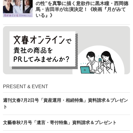
の性”を真摯に描く意欲作に黒木瞳・西岡德
馬・吉田羊が出演決定！《映画『月がみて
いる』》
PRESENT & EVENT
週刊文春7月2日号「資産運用・相続特集」資料請求＆プレゼン
ト
文藝春秋7月号「遺言・寄付特集」資料請求＆プレゼント