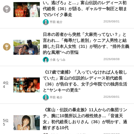
い。逃げろ』と…」富山伝説のレディース初
代総長（36）が語る、ギャルサー制圧と朝ま
でのバイク暴走
2026/08/01
平田 裕介
日本の若者から突然「大麻売ってない？」と
言われ…「侮辱だし差別」ケニア人男性と結
婚した日本人女性（31）が明かす、“排外主義
的な風潮”への苦悩
2026/08/08
小泉 なつみ
《17歳で逮捕》「入っていなければ人を殺し
ていた」富山の伝説的レディース初代総長
4位
（36）が告白する、女子少年院での独房生活
4
と“ヤンキーの更生”
2026/08/01
平田 裕介
《富山・伝説の暴走族》11人からの集団リン
チ、腕に10箇所以上の根性焼き…「音速天
5位
女」初代総長しおりさん（36）が明かす、過
5
酷すぎる10代