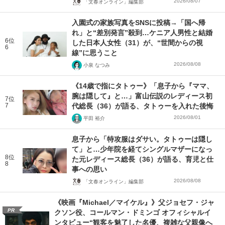
2026/08/07
「文春オンライン」編集部
入園式の家族写真をSNSに投稿→「国へ帰
れ」と“差別発言”殺到…ケニア人男性と結婚
6位
した日本人女性（31）が、“世間からの視
6
線”に思うこと
2026/08/08
小泉 なつみ
《14歳で指にタトゥー》「息子から『ママ、
腕は隠して』と…」富山伝説のレディース初
7位
7
代総長（36）が語る、タトゥーを入れた後悔
2026/08/01
平田 裕介
息子から「特攻服はダサい。タトゥーは隠し
て」と…少年院を経てシングルマザーになっ
8位
た元レディース総長（36）が語る、育児と仕
8
事への思い
2026/08/08
「文春オンライン」編集部
《映画『Michael／マイケル』》父ジョセフ・ジャ
PR
クソン役、コールマン・ドミンゴ オフィシャルイ
ンタビュー“観客を魅了した名優、複雑な父親像へ