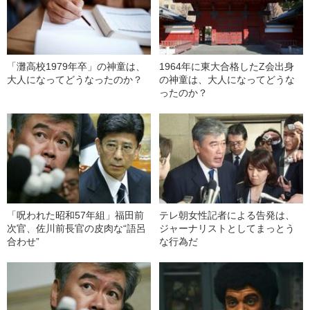
「灘高校1979年卒」の神童は、
1964年に東大合格したZ会出身
大人になってどうなったのか？
の神童は、大人になってどうな
ったのか？
「呪われた昭和57年組」福田前
テレ朝女性記者による告発は、
次官、佐川前長官の皮肉な“語呂
ジャーナリストとしてまっとう
合わせ”
な行為だ