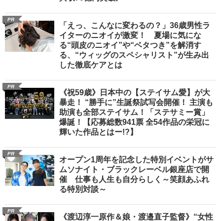
PR
「えっ、こんなに変わるの？」36歳男性ラ
イターのニオイが激変！ 夏場に気にな
る“頭皮のニオイ”や“ベタつき”を解消す
る、“ウィッグのスペシャリスト”が生み出
した徹底ケアとは
PR
《祝59歳》日本中の【ステイサム愛】が大
暴走！ “勝手に”生誕祭試写会開催！ 主演も
助演も全部ステイサム！「ステサミー賞」
爆誕！【応募総数941票 全54作品の栄冠に
輝いた作品とはー!?】
PR
オープン1周年を記念した特別イベントがサ
ムソナイト・ブラックレーベル銀座店で開
催 仕事も人生も自分らしく～笑顔あふれ
る特別対談～
PR
《渡辺淳一原作＆娘・渡邉直子監督》“女性