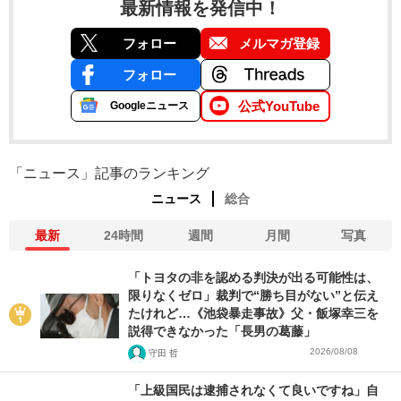
最新情報を発信中！
フォロー
メルマガ登録
フォロー
公式YouTube
Googleニュース
「ニュース」記事のランキング
ニュース
総合
最新
24時間
週間
月間
写真
「トヨタの非を認める判決が出る可能性は、
限りなくゼロ」裁判で“勝ち目がない”と伝え
たけれど…《池袋暴走事故》父・飯塚幸三を
説得できなかった「長男の葛藤」
2026/08/08
守田 哲
「上級国民は逮捕されなくて良いですね」自