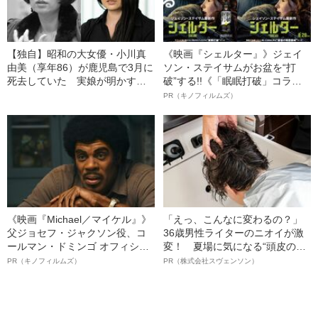
【独自】昭和の大女優・小川真
《映画『シェルター』》ジェイ
由美（享年86）が鹿児島で3月に
ソン・ステイサムがお盆を“打
死去していた 実娘が明かす
破”する!!《「眠眠打破」コラ
「毒母」の素顔と空白の晩年
ボ》
PR（キノフィルムズ）
《映画『Michael／マイケル』》
「えっ、こんなに変わるの？」
父ジョセフ・ジャクソン役、コ
36歳男性ライターのニオイが激
ールマン・ドミンゴ オフィシャ
変！ 夏場に気になる“頭皮のニ
ルインタビュー“観客を魅了した
オイ”や“ベタつき”を解消す
PR（キノフィルムズ）
PR（株式会社スヴェンソン）
名優、複雑な父親像への想いを
る、“ウィッグのスペシャリス
語る”《日本興収70億円突破》
ト”が生み出した徹底ケアとは