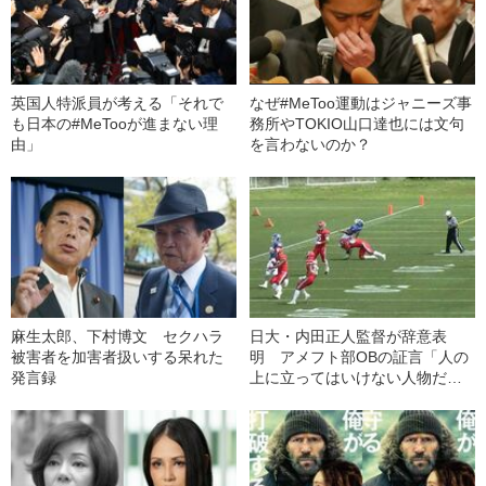
英国人特派員が考える「それで
なぜ#MeToo運動はジャニーズ事
も日本の#MeTooが進まない理
務所やTOKIO山口達也には文句
由」
を言わないのか？
麻生太郎、下村博文 セクハラ
日大・内田正人監督が辞意表
被害者を加害者扱いする呆れた
明 アメフト部OBの証言「人の
発言録
上に立ってはいけない人物だっ
た」