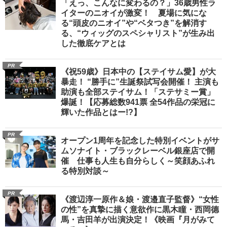
「えっ、こんなに変わるの？」36歳男性ラ
イターのニオイが激変！ 夏場に気にな
る“頭皮のニオイ”や“ベタつき”を解消す
る、“ウィッグのスペシャリスト”が生み出
した徹底ケアとは
PR
《祝59歳》日本中の【ステイサム愛】が大
暴走！ “勝手に”生誕祭試写会開催！ 主演も
助演も全部ステイサム！「ステサミー賞」
爆誕！【応募総数941票 全54作品の栄冠に
輝いた作品とはー!?】
PR
オープン1周年を記念した特別イベントがサ
ムソナイト・ブラックレーベル銀座店で開
催 仕事も人生も自分らしく～笑顔あふれ
る特別対談～
PR
《渡辺淳一原作＆娘・渡邉直子監督》“女性
の性”を真摯に描く意欲作に黒木瞳・西岡德
馬・吉田羊が出演決定！《映画『月がみて