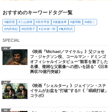
おすすめのキーワードタグ一覧
#藤田晋
#三山凌輝
#高市早苗
#後藤真希
#森岡毅
#城彰二
#内田有紀
#松田聖子
#玉木雄一郎
#亀和田武
SPECIAL
PR
《映画『Michael／マイケル』》父ジョセ
フ・ジャクソン役、コールマン・ドミンゴ
オフィシャルインタビュー“観客を魅了した
名優、複雑な父親像への想いを語る”《日本
興収70億円突破》
PR
《映画『シェルター』》ジェイソン・ステ
イサムがお盆を“打破”する!!《「眠眠打破」
コラボ》
PR