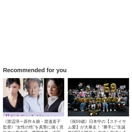
Recommended for you
《渡辺淳一原作＆娘・渡邉直子
《祝59歳》日本中の【ステイサ
監督》“女性の性”を真摯に描く意
ム愛】が大暴走！ “勝手に”生誕