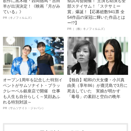
欲作に黒木瞳・西岡德馬・吉田
祭試写会開催！ 主演も助演も全
羊が出演決定！《映画『月がみ
部ステイサム！「ステサミー
ている』》
賞」爆誕！【応募総数941票 全
54作品の栄冠に輝いた作品とは
PR（キノフィルムズ）
ー!?】
PR（（株）キノフィルムズ）
オープン1周年を記念した特別イ
【独自】昭和の大女優・小川真
ベントがサムソナイト・ブラッ
由美（享年86）が鹿児島で3月に
クレーベル銀座店で開催 仕事
死去していた 実娘が明かす
も人生も自分らしく～笑顔あふ
「毒母」の素顔と空白の晩年
れる特別対談～
PR（サムソナイト・ジャパン）