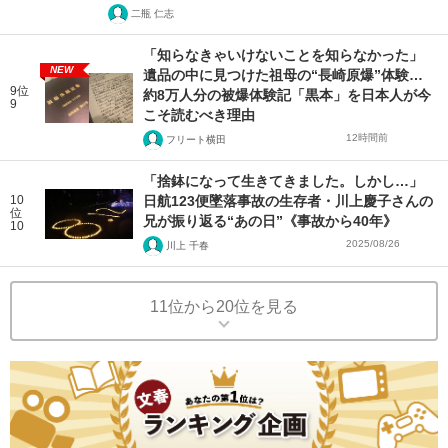
二瓶 仁志
「知らなきゃいけないことを知らなかった」
NEW
遺品の中に見つけた祖母の“長崎原爆”体験…
9位
約8万人分の被爆体験記「黒本」を日本人が今
9
こそ読むべき理由
12時間前
フリート横田
「捨鉢になって生きてきました。しかし…」
10
日航123便墜落事故の生存者・川上慶子さんの
位
兄が振り返る“あの日”《事故から40年》
10
2025/08/26
川上 千春
11位から20位を見る