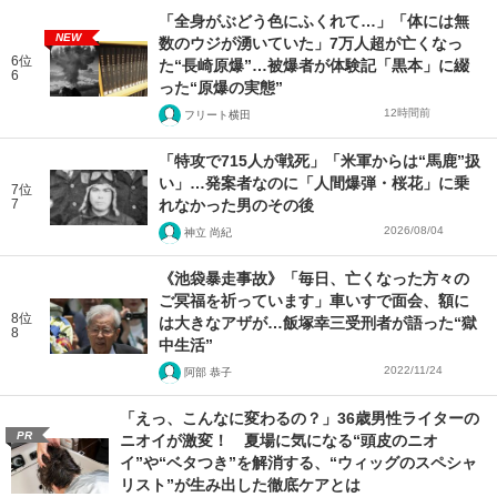
「全身がぶどう色にふくれて…」「体には無
NEW
数のウジが湧いていた」7万人超が亡くなっ
6位
た“長崎原爆”…被爆者が体験記「黒本」に綴
6
った“原爆の実態”
12時間前
フリート横田
「特攻で715人が戦死」「米軍からは“馬鹿”扱
い」…発案者なのに「人間爆弾・桜花」に乗
7位
7
れなかった男のその後
2026/08/04
神立 尚紀
《池袋暴走事故》「毎日、亡くなった方々の
ご冥福を祈っています」車いすで面会、額に
8位
は大きなアザが…飯塚幸三受刑者が語った“獄
8
中生活”
2022/11/24
阿部 恭子
「えっ、こんなに変わるの？」36歳男性ライターの
PR
ニオイが激変！ 夏場に気になる“頭皮のニオ
イ”や“ベタつき”を解消する、“ウィッグのスペシャ
リスト”が生み出した徹底ケアとは