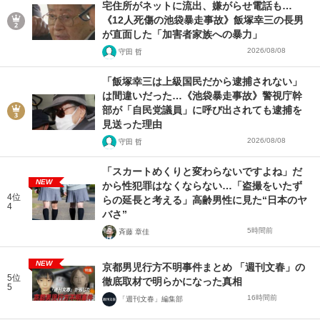
宅住所がネットに流出、嫌がらせ電話も…
《12人死傷の池袋暴走事故》飯塚幸三の長男
が直面した「加害者家族への暴力」
2026/08/08
守田 哲
「飯塚幸三は上級国民だから逮捕されない」
は間違いだった…《池袋暴走事故》警視庁幹
部が「自民党議員」に呼び出されても逮捕を
見送った理由
2026/08/08
守田 哲
「スカートめくりと変わらないですよね」だ
NEW
から性犯罪はなくならない…「盗撮をいたず
4位
らの延長と考える」高齢男性に見た“日本のヤ
4
バさ”
5時間前
斉藤 章佳
NEW
京都男児行方不明事件まとめ 「週刊文春」の
5位
徹底取材で明らかになった真相
5
16時間前
「週刊文春」編集部