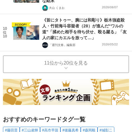
な結末
2026/08/07
大山 くまお
《首にタトゥー、腕には和彫り》栃木強盗殺
SCOOP!
人・竹前海斗容疑者（28）が進んだ“ワルの
10
道”「揉めた相手を待ち伏せ、殴る蹴る」「友
位
10
人の家にカエルを放って…」
2026/05/22
「週刊文春」編集部
11位から20位を見る
おすすめのキーワードタグ一覧
#藤田晋
#三山凌輝
#高市早苗
#後藤真希
#森岡毅
#城彰二