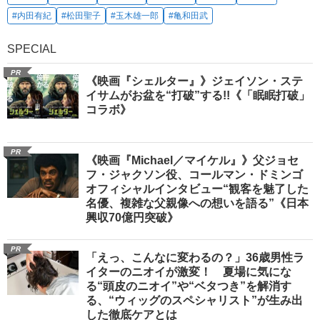
#内田有紀
#松田聖子
#玉木雄一郎
#亀和田武
SPECIAL
PR
《映画『シェルター』》ジェイソン・ステ
イサムがお盆を“打破”する!!《「眠眠打破」
コラボ》
PR
《映画『Michael／マイケル』》父ジョセ
フ・ジャクソン役、コールマン・ドミンゴ
オフィシャルインタビュー“観客を魅了した
名優、複雑な父親像への想いを語る”《日本
興収70億円突破》
PR
「えっ、こんなに変わるの？」36歳男性ラ
イターのニオイが激変！ 夏場に気にな
る“頭皮のニオイ”や“ベタつき”を解消す
る、“ウィッグのスペシャリスト”が生み出
した徹底ケアとは