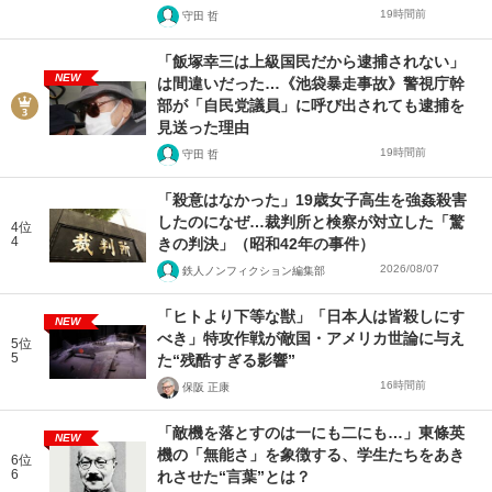
19時間前
守田 哲
「飯塚幸三は上級国民だから逮捕されない」
NEW
は間違いだった…《池袋暴走事故》警視庁幹
部が「自民党議員」に呼び出されても逮捕を
見送った理由
19時間前
守田 哲
「殺意はなかった」19歳女子高生を強姦殺害
したのになぜ…裁判所と検察が対立した「驚
4位
4
きの判決」（昭和42年の事件）
2026/08/07
鉄人ノンフィクション編集部
「ヒトより下等な獣」「日本人は皆殺しにす
NEW
べき」特攻作戦が敵国・アメリカ世論に与え
5位
5
た“残酷すぎる影響”
16時間前
保阪 正康
「敵機を落とすのは一にも二にも…」東條英
NEW
機の「無能さ」を象徴する、学生たちをあき
6位
6
れさせた“言葉”とは？