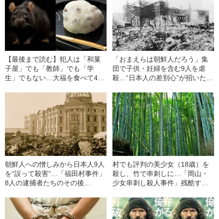
【最後まで読む】犯人は「和菓
「おまえらは朝鮮人だろう」集
子屋」でも「教師」でも「学
団で子供・妊婦を含む9人を虐
生」でもない…大福を食べて44
殺…“日本人の差別心”が招いた
人が死亡した「史上最悪の食中
「最悪の事件」の正体（1923年
毒事件」調査チームが突き止め
の事件）
た“真犯人”の正体
朝鮮人への憎しみから日本人9人
村でも評判の美少女（18歳）を
を“誤って殺害”…「福田村事件」
殺し、竹で串刺しに…「岡山・
8人の逮捕者たちのその後
少女串刺し殺人事件」残酷すぎ
（1923年の事件）
る「犯人男の正体」が“あっさり
とバレた理由”（1915年の事件）