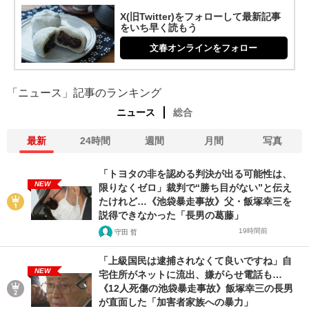
X(旧Twitter)をフォローして最新記事
をいち早く読もう
文春オンラインをフォロー
「ニュース」記事のランキング
ニュース
総合
最新
24時間
週間
月間
写真
「トヨタの非を認める判決が出る可能性は、
NEW
限りなくゼロ」裁判で“勝ち目がない”と伝え
たけれど…《池袋暴走事故》父・飯塚幸三を
説得できなかった「長男の葛藤」
19時間前
守田 哲
「上級国民は逮捕されなくて良いですね」自
NEW
宅住所がネットに流出、嫌がらせ電話も…
《12人死傷の池袋暴走事故》飯塚幸三の長男
が直面した「加害者家族への暴力」