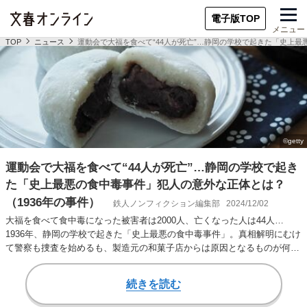
電子版TOP
メニュー
TOP
ニュース
運動会で大福を食べて“44人が死亡”…静岡の学校で起きた「史上最
運動会で大福を食べて“44人が死亡”…静岡の学校で起き
た「史上最悪の食中毒事件」犯人の意外な正体とは？
（1936年の事件）
鉄人ノンフィクション編集部
2024/12/02
大福を食べて食中毒になった被害者は2000人、亡くなった人は44人…
1936年、静岡の学校で起きた「史上最悪の食中毒事件」。真相解明にむけ
て警察も捜査を始めるも、製造元の和菓子店からは原因となるものが何も
見つからな…
続きを読む