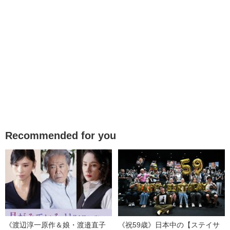
Recommended for you
《渡辺淳一原作＆娘・渡邉直子
《祝59歳》日本中の【ステイサ