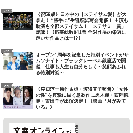
PR
《祝59歳》日本中の【ステイサム愛】が大
暴走！ “勝手に”生誕祭試写会開催！ 主演も
助演も全部ステイサム！「ステサミー賞」
爆誕！【応募総数941票 全54作品の栄冠に
輝いた作品とはー!?】
PR
オープン1周年を記念した特別イベントがサ
ムソナイト・ブラックレーベル銀座店で開
催 仕事も人生も自分らしく～笑顔あふれ
る特別対談～
PR
《渡辺淳一原作＆娘・渡邉直子監督》“女性
の性”を真摯に描く意欲作に黒木瞳・西岡德
馬・吉田羊が出演決定！《映画『月がみて
いる』》