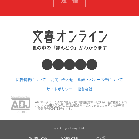
広告掲載について
お問い合わせ
動画・バナー広告について
サイトポリシー
運営会社
ABJマークは、この電子書店・電子書籍配信サービスが、著作権者からコ
ンテンツ使用許諾を得た正規版配信サービスであることを示す登録商標
（登録番号6091713号）です。
(c) Bungeishunju Ltd.
Number Web
CREA WEB
本の話