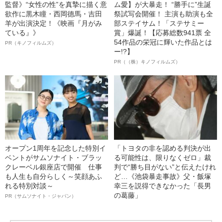
監督》“女性の性”を真摯に描く意
ム愛】が大暴走！ “勝手に”生誕
欲作に黒木瞳・西岡德馬・吉田
祭試写会開催！ 主演も助演も全
羊が出演決定！《映画『月がみ
部ステイサム！「ステサミー
ている』》
賞」爆誕！【応募総数941票 全
54作品の栄冠に輝いた作品とは
PR（キノフィルムズ）
ー!?】
PR（（株）キノフィルムズ）
オープン1周年を記念した特別イ
「トヨタの非を認める判決が出
ベントがサムソナイト・ブラッ
る可能性は、限りなくゼロ」裁
クレーベル銀座店で開催 仕事
判で“勝ち目がない”と伝えたけれ
も人生も自分らしく～笑顔あふ
ど…《池袋暴走事故》父・飯塚
れる特別対談～
幸三を説得できなかった「長男
の葛藤」
PR（サムソナイト・ジャパン）