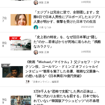
16時間前
保阪 正康
「エジプトは完全に逆で、全部隠します」交
際0日で日本人男性にプロポーズしたエジプト
7位
7
人妻が明かす、衝撃を受けた日本での生活
2023/12/16
小泉 なつみ
「史上初の特攻」を、なぜ旧日本軍は“隠し
NEW
た”のか…若者ばかりが死地に送られた「残酷
8位
8
なカラクリ」
16時間前
保阪 正康
《映画『Michael／マイケル』》父ジョセフ・ジャ
PR
クソン役、コールマン・ドミンゴ オフィシャルイ
ンタビュー“観客を魅了した名優、複雑な父親像へ
の想いを語る”《日本興収70億円突破》
「文春オンライン」編集部
3万8千人を“恐怖で支配”した男の正体は…
「神に代わりお前たちを罰する」日本で知ら
9位
れていない“韓国版アウシュビッツ”の不条理
9