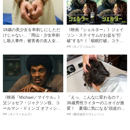
18歳の美少女を串刺しにしただ
《映画『シェルター』》ジェイ
けじゃない…「岡山・少女串刺
ソン・ステイサムがお盆を“打
し殺人事件」被害者の友人女性
破”する!!《「眠眠打破」コラ
も強姦した“犯人男の末
ボ》
PR（キノフィルムズ）
路”（1915年の事件）
《映画『Michael／マイケル』》
「えっ、こんなに変わるの？」
父ジョセフ・ジャクソン役、コ
36歳男性ライターのニオイが激
ールマン・ドミンゴ オフィシャ
変！ 夏場に気になる“頭皮のニ
ルインタビュー“観客を魅了した
オイ”や“ベタつき”を解消す
PR（キノフィルムズ）
PR（株式会社スヴェンソン）
名優、複雑な父親像への想いを
る、“ウィッグのスペシャリス
語る”《日本興収70億円突破》
ト”が生み出した徹底ケアとは