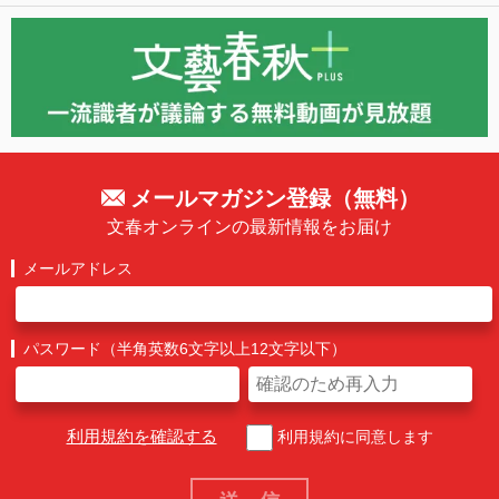
メールマガジン登録（無料）
文春オンラインの最新情報をお届け
メールアドレス
パスワード（半角英数6文字以上12文字以下）
利用規約を確認する
利用規約に同意します