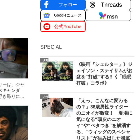
フォロー
Googleニュース
公式YouTube
SPECIAL
PR
《映画『シェルター』》ジ
ェイソン・ステイサムがお
盆を“打破”する!!《「眠眠
打破」コラボ》
リーは、ジャ
スキャンダ
浮き彫りにし
PR
「えっ、こんなに変わる
の？」36歳男性ライター
のニオイが激変！ 夏場に
気になる“頭皮のニオ
イ”や“ベタつき”を解消す
る、“ウィッグのスペシャ
リスト”が生み出した徹底