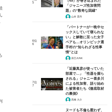
（49）が巻き込まれた
5
「ジャニーズ性加害問
続
題」の“数奇な因縁”
ん
山本 雲丹
っ
「パートナーが一晩中セ
ックスしていて寝られな
い」と解散に至った女子
6位
ペアも…オリンピック選
6
手村の“知られざる性事
情”とは
も
辰巳JUNK
「近藤真彦が使っていた
部屋で…」「性器を握ら
される」ジャニー喜多川
7位
による性加害、語り始め
7
た被害者たち《徹底取材
の裏側》
髙橋 大介
判
。
ヌードも不倫も厭わず、