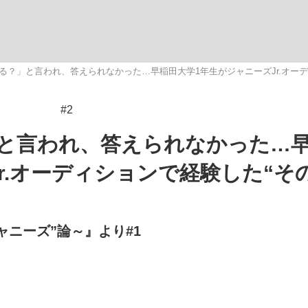
る？」と言われ、答えられなかった…早稲田大学1年生がジャニーズJr.オーデ
#2
手が証言した“NPB聞...
「クマが悪者扱いされているの
キングの誕生
と言われ、答えられなかった…
r.オーディションで経験した“そ
ャニーズ”論～』より#1
もっと見る
カー日本代表・森保一監督...