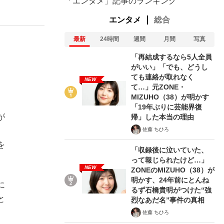
「エンタメ」記事のランキング
エンタメ
総合
最新
24時間
週間
月間
写真
「再結成するなら5人全員
がいい」「でも、どうし
ても連絡が取れなく
NEW
て…」元ZONE・
MIZUHO（38）が明かす
「19年ぶりに芸能界復
が
帰」した本当の理由
佐藤 ちひろ
を
「収録後に泣いていた、
って報じられたけど…」
NEW
ZONEのMIZUHO（38）が
明かす、24年前にとんね
に
るず石橋貴明がつけた“強
と
烈なあだ名”事件の真相
佐藤 ちひろ