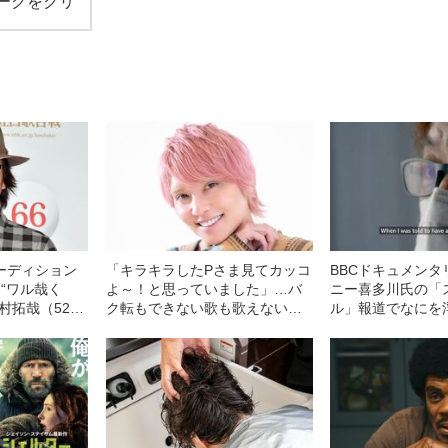
ークをクリ
ーディション
「キラキラしたPさま見てカッコ
BBCドキュメンタ
“ワル哉く
よ～！と思っていました」…バ
ニー喜多川氏の「
村拓哉（52）
ク転もできない歌も歌えないイ
ル」報道でなにを
を持つ男”であ
モっぽかった手越祐也（35）
たか
の“デビュー秘話”