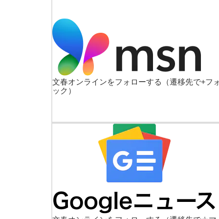
文春オンラインをフォローする
（遷移先で+フ
ック）