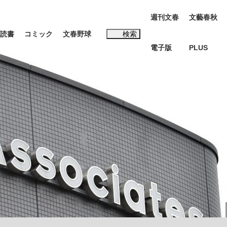
週刊文春
文藝春秋
読書
コミック
文春野球
検索
電子版
PLUS
インタビュー
読書
#松田聖子
BC日本代表“敗戦”の真実 選手が明かす...
、私のいま