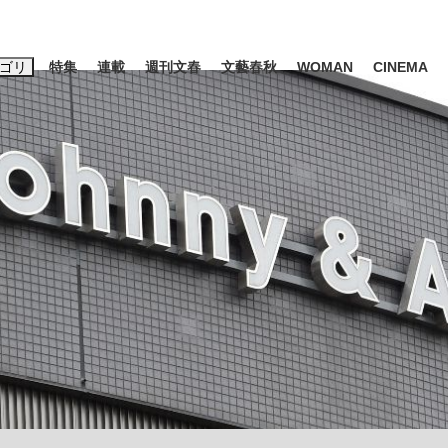
ゴリ
特集
連載
週刊文春
文藝春秋
WOMAN
CINEMA
キーワード入力
ス
エンタメ
ライフ
ビジネス
ーワードタグ一覧
山凌輝
#高市早苗
#後藤真希
#森岡毅
#城彰二
#内田有紀
#亀和田武
て明かした日本代表監督に...
「最悪の空気のまま解散」W
私のあのとき