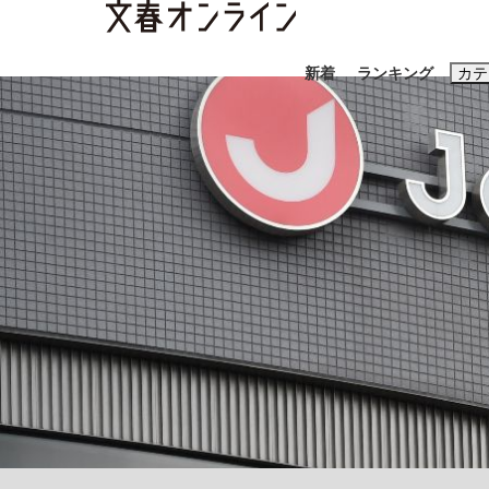
新着
ランキング
カテ
スクープ
ニュー
おすすめのキ
#藤田晋
#三
#玉木雄一郎
「90%は失敗する。でも…」本田圭佑が初め
終戦から81年