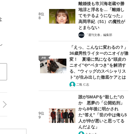
離婚後も市川海老蔵や勝
地涼と浮名を…「離婚し
。
8位
てモテるようになった」
8
よ
高岡早紀（51）の魔性が
とまらない
「週刊文春」編集部
し
「えっ、こんなに変わるの？」
36歳男性ライターのニオイが激
PR
変！ 夏場に気になる“頭皮の
ニオイ”や“ベタつき”を解消す
る、“ウィッグのスペシャリス
ト”が生み出した徹底ケアとは
二瓶 仁志
誰がSMAPを“殺した”の
か 悪夢の「公開処刑」
から8年後に明かされ
9位
た“答え”「世の中は俺ら5
9
人が仲が悪いと思ってる
んだよな」