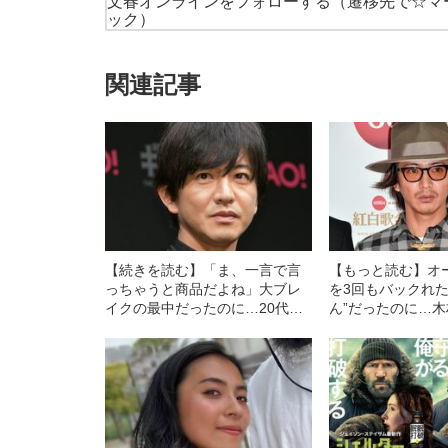
文春オンラインをフォローする
（遷移先で☆マ
ック）
関連記事
【続きを読む】「ま、一言で言
【もっと読む】オ
っちゃうと商品だよね」大ブレ
を3回もバックれた
イクの最中だったのに…20代の
ん”だったのに…木
木村拓哉が「キムタク」呼びに
が“日本で最も数字
示した“嫌悪感”の意味
り続けているワケ