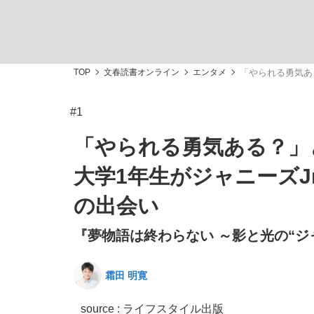
観る将棋、読む将棋
TOP
文春読書オンライン
エンタメ
「やられる勇気あ
#1
「敗因分析は一切聞かれなかった」侍ジャパン選
「やられる勇気ある？」
大学1年生がジャニーズJ
の出会い
いまさら聞けない資産運用のすべて
『夢物語は終わらない ～影と光の“ジ
霜田 明寛
「目標達成できなかったからと言って…」サッ
source : ライフスタイル出版