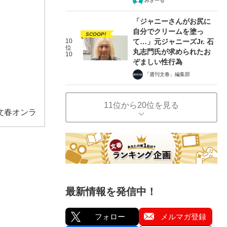
みきーる
「ジャニーさんがお尻に
自分でクリームを塗っ
SCOOP!
10
て…」元ジャニーズJr. 石
位
丸志門氏が求められたお
10
ぞましい性行為
「週刊文春」編集部
11位から20位を見る
文春オンラ
最新情報を発信中！
フォロー
メルマガ登録