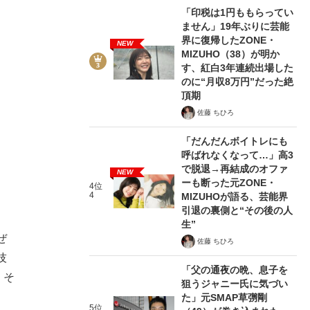
「印税は1円ももらってい
ません」19年ぶりに芸能
界に復帰したZONE・
NEW
MIZUHO（38）が明か
す、紅白3年連続出場した
のに“月収8万円”だった絶
頂期
佐藤 ちひろ
「だんだんボイトレにも
呼ばれなくなって…」高3
で脱退→再結成のオファ
NEW
ーも断った元ZONE・
4位
4
MIZUHOが語る、芸能界
引退の裏側と“その後の人
生”
ぜ
佐藤 ちひろ
技
「父の通夜の晩、息子を
くそ
狙うジャニー氏に気づい
た」元SMAP草彅剛
5位