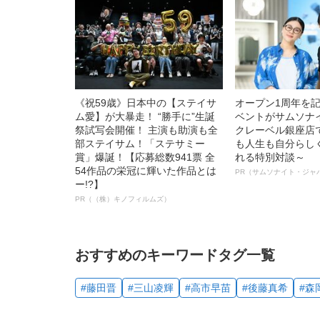
《祝59歳》日本中の【ステイサ
オープン1周年を
ム愛】が大暴走！ “勝手に”生誕
ベントがサムソナ
祭試写会開催！ 主演も助演も全
クレーベル銀座店
部ステイサム！「ステサミー
も人生も自分らし
賞」爆誕！【応募総数941票 全
れる特別対談～
54作品の栄冠に輝いた作品とは
PR（サムソナイト・ジャ
ー!?】
PR（（株）キノフィルムズ）
おすすめのキーワードタグ一覧
#藤田晋
#三山凌輝
#高市早苗
#後藤真希
#森