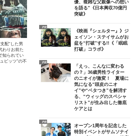
優、複雑な父親像への想い
を語る”《日本興収70億円
突破》
PR
《映画『シェルター』》ジ
ェイソン・ステイサムがお
盆を“打破”する!!《「眠眠
で支配”した男
打破」コラボ》
代わりお前た
で知られてい
ュビッツ”の不
PR
「えっ、こんなに変わる
の？」36歳男性ライター
のニオイが激変！ 夏場に
気になる“頭皮のニオ
イ”や“ベタつき”を解消す
る、“ウィッグのスペシャ
リスト”が生み出した徹底
ケアとは
PR
オープン1周年を記念した
特別イベントがサムソナイ