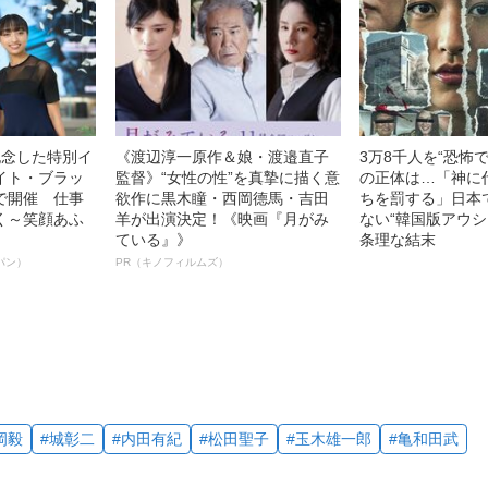
記念した特別イ
《渡辺淳一原作＆娘・渡邉直子
3万8千人を“恐怖
イト・ブラッ
監督》“女性の性”を真摯に描く意
の正体は…「神に
で開催 仕事
欲作に黒木瞳・西岡德馬・吉田
ちを罰する」日本
く～笑顔あふ
羊が出演決定！《映画『月がみ
ない“韓国版アウシ
ている』》
条理な結末
パン）
PR（キノフィルムズ）
岡毅
#城彰二
#内田有紀
#松田聖子
#玉木雄一郎
#亀和田武