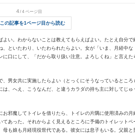
4
/4
ページ目
いまさら聞け
この記事を1ページ目から読む
ばよい。わからないことは教えてもらえばよい。たとえ自分で
ね、といたわり、いたわられたらよい。女が「いま、月経中な
手が証言した“NPB聞...
「クマが悪者扱いされているの
ンに口にして、「だから取り扱い注意。よろしくね」と言えた
で、男女共に実施したらよい（とっくにそうなっているところ
には、へえ、こうなんだ、と違うカラダの持ち主に対してじゅ
にお邪魔してトイレを借りたら、トイレの片隅に使用済みの月
もっと見る
いてあった。それからよく見えるところに予備のトイレットペ
カー日本代表・森保一監督...
。母も娘も月経現役世代である。彼女には息子もいる。父親と