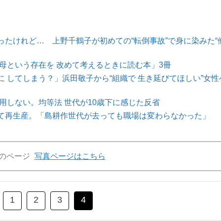
たけれど… 上野千鶴子が初めての“転倒事故”で身に染みた“
母という存在を 改めて考えるときに読む本」3冊
 してしまう？」浜田敬子から“組織で 生き延びてほしい”女性
用しない。均等法 世代が10歳下に感じた反省
として再生産。「島耕作世代が去っても職場は変わらなかった」
のページ
写真ページはこちら
1
2
3
4