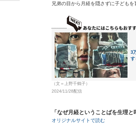
兄弟の目から月経を隠さずに子どもを
3
す
（文＝上野千鶴子）
2024/11/28配信
「なぜ月経ということばを生理と
オリジナルサイトで読む