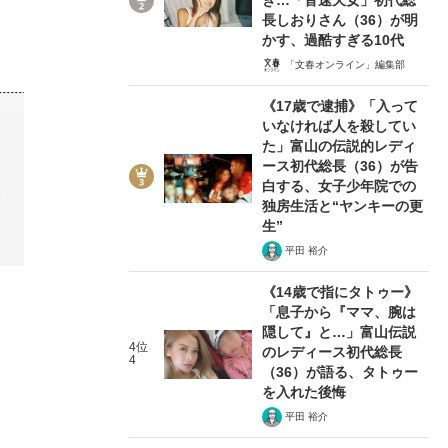
長しおりさん（36）が明
かす、過酷すぎる10代
「文春オンライン」編集部
《17歳で逮捕》「入って
いなければ人を殺してい
た」富山の伝説的レディ
ース初代総長（36）が告
罰
白する、女子少年院での
独房生活と“ヤンキーの更
生”
平田 裕介
《14歳で指にタトゥー》
「息子から『ママ、腕は
隠して』と…」富山伝説
4位
のレディース初代総長
4
（36）が語る、タトゥー
を入れた後悔
平田 裕介