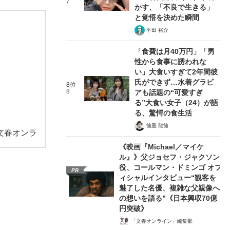
7
かす、「不良で生きる」
と覚悟を決めた瞬間
平田 裕介
「食費は月40万円」「男
性から食事に誘われな
い」大食いすぎて2年間彼
氏ができず…水着グラビ
8位
8
アも話題の“可愛すぎ
る”大食い女子（24）が語
る、驚愕の食生活
徳重 龍徳
文春オンラ
《映画『Michael／マイケ
ル』》父ジョセフ・ジャクソン
役、コールマン・ドミンゴ オフ
PR
ィシャルインタビュー“観客を
魅了した名優、複雑な父親像へ
の想いを語る”《日本興収70億
円突破》
「文春オンライン」編集部