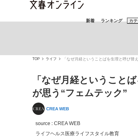
新着
ランキング
カテ
スクープ
ニュー
TOP
ライフ
「なぜ月経ということばを生理と呼び替え
おすすめのキ
#藤田晋
#三
「なぜ月経ということば
#玉木雄一郎
が思う“フェムテック”
CREA WEB
「90%は失敗する。でも…」本田圭佑が初め
終戦から81年
source : CREA WEB
ライフ
ヘルス
医療
ライフスタイル
教育