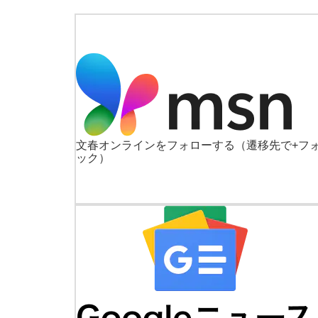
文春オンラインをフォローする
（遷移先で+フ
ック）