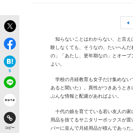
知らないことはわからない、と言え
験しなくても、そうなの、たいへんだ
「敗因分析は一切聞かれなかった」侍ジャパン選
キングの誕生を、目撃せよ。
の」「あたし、更年期なの」とオープ
よい。
5
学校の月経教育も女子だけ集めない
あると聞いた）。異性がつきあうとき
ぶんな情報と配慮があればよい。
the Style
十代の娘を育てている若い友人の家
用品を捨てるサニタリーボックスが置
「目標達成できなかったからと言って…」サッ
パーに並んで月経用品が積んであった
コピー