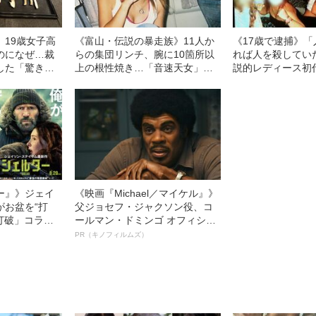
」19歳女子高
《富山・伝説の暴走族》11人か
《17歳で逮捕》
のになぜ…裁
らの集団リンチ、腕に10箇所以
れば人を殺してい
した「驚きの
上の根性焼き…「音速天女」初
説的レディース初
の事件）
代総長しおりさん（36）が明か
が告白する、女子
す、過酷すぎる10代
房生活と“ヤンキー
ー』》ジェイ
《映画『Michael／マイケル』》
がお盆を“打
父ジョセフ・ジャクソン役、コ
眠打破」コラ
ールマン・ドミンゴ オフィシャ
ルインタビュー“観客を魅了した
PR（キノフィルムズ）
名優、複雑な父親像への想いを
語る”《日本興収70億円突破》