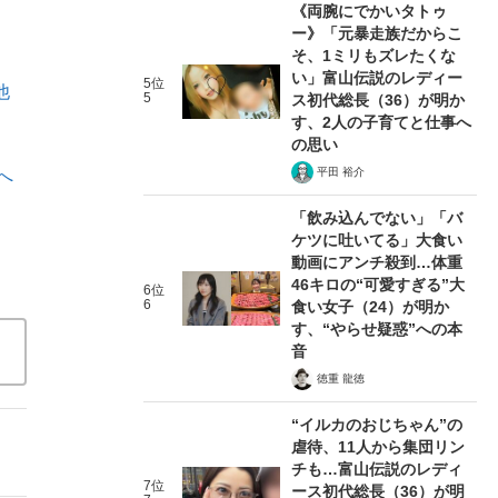
《両腕にでかいタトゥ
ー》「元暴走族だからこ
そ、1ミリもズレたくな
い」富山伝説のレディー
5位
他
5
ス初代総長（36）が明か
す、2人の子育てと仕事へ
の思い
平田 裕介
へ
「飲み込んでない」「バ
ケツに吐いてる」大食い
動画にアンチ殺到…体重
46キロの“可愛すぎる”大
6位
6
食い女子（24）が明か
す、“やらせ疑惑”への本
音
徳重 龍徳
“イルカのおじちゃん”の
虐待、11人から集団リン
チも…富山伝説のレディ
7位
ース初代総長（36）が明