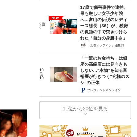
17歳で傷害事件で逮捕、
最も厳しい女子少年院
NEW
へ…富山の伝説のレディ
9位
ース総長（36）が、独房
9
の孤独の中で突きつけら
れた「自分の身勝手さ」
「文春オンライン」編集部
「一流のお金持ち」は銀
座の高級店には見向きも
10
しない…“本物”を知る富
位
裕層が行きつく“究極のス
10
シ”の正体
プレジデントオンライン
11位から20位を見る