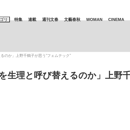
ゴリ
特集
連載
週刊文春
文藝春秋
WOMAN
CINEMA
キーワード入力
ス
エンタメ
ライフ
ビジネス
るのか」上野千鶴子が思う“フェムテック”
ーワードタグ一覧
山凌輝
#高市早苗
#後藤真希
#森岡毅
#城彰二
#内田有紀
を生理と呼び替えるのか」上野
観る将棋、読
#亀和田武
て明かした日本代表監督に...
「最悪の空気のまま解散」W