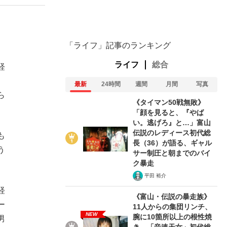
ない資産運用のすべて
「ライフ」記事のランキング
ライフ
総合
経
最新
24時間
週間
月間
写真
が悲しい」『北の国から』倉本聰氏（91...
ら
《タイマン50戦無敗》
「顔を見ると、『やば
い。逃げろ』と…」富山
伝説のレディース初代総
も
長（36）が語る、ギャル
う
サー制圧と朝までのバイ
ク暴走
平田 裕介
経
《富山・伝説の暴走族》
ー
11人からの集団リンチ、
NEW
腕に10箇所以上の根性焼
男
き…「音速天女」初代総