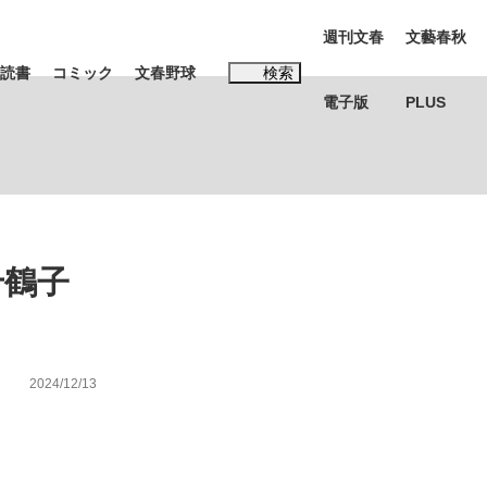
週刊文春
文藝春秋
読書
コミック
文春野球
検索
電子版
PLUS
インタビュー
読書
#松田聖子
千鶴子
む将棋
2024/12/13
BC日本代表“敗戦”の真実 選手が明かす...