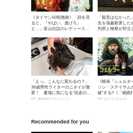
《タイマン50戦無敗》「顔を見
「殺意はなかった
ると、『やばい。逃げろ』
生を強姦殺害した
と…」富山伝説のレディース初
判所と検察が対立
代総長（36）が語る、ギャルサ
判決」（昭和42年
ー制圧と朝までのバイク暴走
「えっ、こんなに変わるの？」
《映画『シェルタ
36歳男性ライターのニオイが激
ソン・ステイサム
変！ 夏場に気になる“頭皮のニ
破”する!!《「眠
オイ”や“ベタつき”を解消す
ボ》
PR（株式会社スヴェンソン）
PR（キノフィルムズ）
る、“ウィッグのスペシャリス
ト”が生み出した徹底ケアとは
Recommended for you