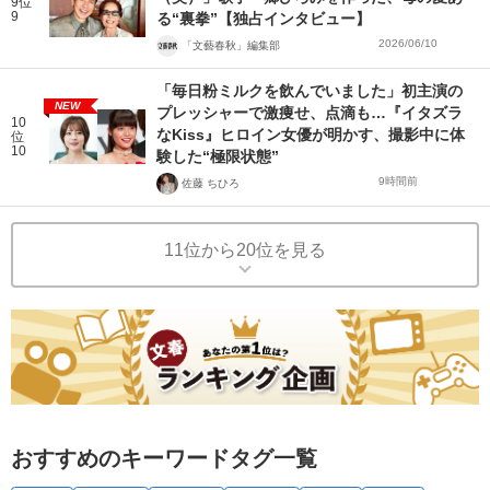
9位
9
る“裏拳”【独占インタビュー】
2026/06/10
「文藝春秋」編集部
「毎日粉ミルクを飲んでいました」初主演の
NEW
プレッシャーで激痩せ、点滴も…『イタズラ
10
なKiss』ヒロイン女優が明かす、撮影中に体
位
10
験した“極限状態”
9時間前
佐藤 ちひろ
11位から20位を見る
おすすめのキーワードタグ一覧