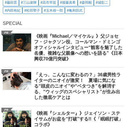
#藤田晋
#三山凌輝
#高市早苗
#後藤真希
#森岡毅
#城彰二
#内田有紀
#松田聖子
#玉木雄一郎
#亀和田武
SPECIAL
PR
《映画『Michael／マイケル』》父ジョセ
フ・ジャクソン役、コールマン・ドミンゴ
オフィシャルインタビュー“観客を魅了した
名優、複雑な父親像への想いを語る”《日本
興収70億円突破》
PR
「えっ、こんなに変わるの？」36歳男性ラ
イターのニオイが激変！ 夏場に気にな
る“頭皮のニオイ”や“ベタつき”を解消す
る、“ウィッグのスペシャリスト”が生み出
した徹底ケアとは
PR
《映画『シェルター』》ジェイソン・ステ
イサムがお盆を“打破”する!!《「眠眠打破」
コラボ》