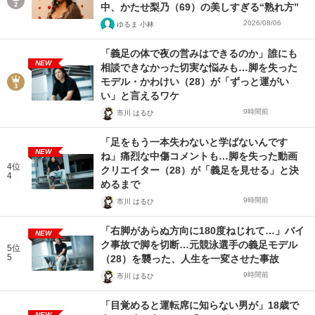
中、かたせ梨乃（69）の美しすぎる“熟れ方”
2026/08/06
ゆるま 小林
「義足の体で夜の営みはできるのか」誰にも
NEW
相談できなかった切実な悩みも…脚を失った
モデル・かわけい（28）が「ずっと運がい
い」と言えるワケ
9時間前
市川 はるひ
「足をもう一本失わないと学ばないんです
NEW
ね」痛烈な中傷コメントも…脚を失った動画
4位
クリエイター（28）が「義足を見せる」と決
4
めるまで
9時間前
市川 はるひ
「右脚があらぬ方向に180度ねじれて…」バイ
NEW
ク事故で脚を切断…元競泳選手の義足モデル
5位
5
（28）を襲った、人生を一変させた事故
9時間前
市川 はるひ
「目覚めると運転席に知らない男が」18歳で
NEW