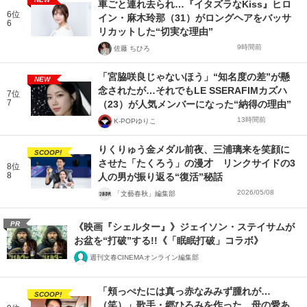
車ごと連れ去られ…『イタズラなKiss』ヒロ
6位
イン・麻木玲那（31）がロングヘアをバッサ
6
リカットした“切実な理由”
9時間前
佐藤 ちひろ
「宮脇咲良じゃないほう」“知名度の差”が懸
NEW
念されたが…それでもLE SSERAFIMカズハ
7位
7
（23）が人気メンバーになった“納得の理由”
13時間前
K-POPゆりこ
りくりゅう金メダル前夜、三浦璃来を笑顔に
SCOOP!
させた「たくろう」の漫才 リンクサイドの3
8位
8
人の男が振り返る“復活”秘話
2026/05/08
「文藝春秋」編集部
PR
《映画『シェルター』》ジェイソン・ステイサムが
お盆を“打破”する!!《「眠眠打破」コラボ》
週刊文春CINEMAオンライン編集部
「頬っぺたには真っ赤なみみず腫れが…
SCOOP!
（笑）」歌手・郷ひろみを作った、母の愛あ