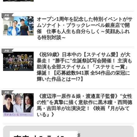
PR
オープン1周年を記念した特別イベントがサ
ムソナイト・ブラックレーベル銀座店で開
催 仕事も人生も自分らしく～笑顔あふれ
る特別対談～
PR
《祝59歳》日本中の【ステイサム愛】が大
暴走！ “勝手に”生誕祭試写会開催！ 主演も
助演も全部ステイサム！「ステサミー賞」
爆誕！【応募総数941票 全54作品の栄冠に
輝いた作品とはー!?】
PR
《渡辺淳一原作＆娘・渡邉直子監督》“女性
の性”を真摯に描く意欲作に黒木瞳・西岡德
馬・吉田羊が出演決定！《映画『月がみて
いる』》