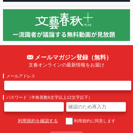
メールマガジン登録（無料）
文春オンラインの最新情報をお届け
メールアドレス
パスワード（半角英数6文字以上12文字以下）
利用規約を確認する
利用規約に同意します