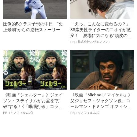
圧倒的Bクラス予想の中日 “史
「えっ、こんなに変わるの？」
上最弱“からの逆転ストーリー
36歳男性ライターのニオイが激
変！ 夏場に気になる“頭皮のニ
オイ”や“ベタつき”を解消す
PR（株式会社スヴェンソン）
る、“ウィッグのスペシャリス
ト”が生み出した徹底ケアとは
《映画『シェルター』》ジェイ
《映画『Michael／マイケル』》
ソン・ステイサムがお盆を“打
父ジョセフ・ジャクソン役、コ
破”する!!《「眠眠打破」コラ
ールマン・ドミンゴ オフィシャ
ボ》
ルインタビュー“観客を魅了した
PR（キノフィルムズ）
PR（キノフィルムズ）
名優、複雑な父親像への想いを
語る”《日本興収70億円突破》