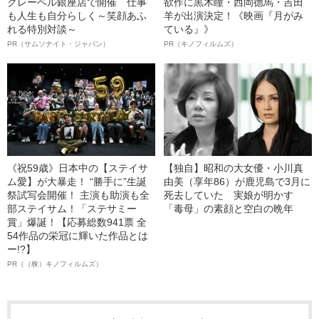
クレーベル銀座店で開催 仕事
欲作に黒木瞳・西岡德馬・吉田
も人生も自分らしく～笑顔あふ
羊が出演決定！《映画『月がみ
れる特別対談～
ている』》
PR（サムソナイト・ジャパン）
PR（キノフィルムズ）
《祝59歳》日本中の【ステイサ
【独自】昭和の大女優・小川真
ム愛】が大暴走！ “勝手に”生誕
由美（享年86）が鹿児島で3月に
祭試写会開催！ 主演も助演も全
死去していた 実娘が明かす
部ステイサム！「ステサミー
「毒母」の素顔と空白の晩年
賞」爆誕！【応募総数941票 全
54作品の栄冠に輝いた作品とは
ー!?】
PR（（株）キノフィルムズ）