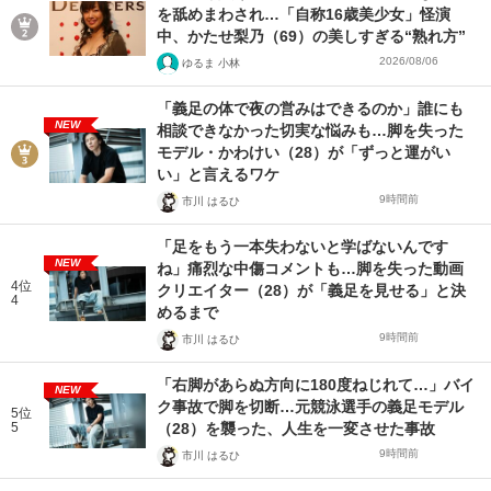
を舐めまわされ…「自称16歳美少女」怪演
中、かたせ梨乃（69）の美しすぎる“熟れ方”
2026/08/06
ゆるま 小林
「義足の体で夜の営みはできるのか」誰にも
NEW
相談できなかった切実な悩みも…脚を失った
モデル・かわけい（28）が「ずっと運がい
い」と言えるワケ
9時間前
市川 はるひ
「足をもう一本失わないと学ばないんです
NEW
ね」痛烈な中傷コメントも…脚を失った動画
4位
クリエイター（28）が「義足を見せる」と決
4
めるまで
9時間前
市川 はるひ
「右脚があらぬ方向に180度ねじれて…」バイ
NEW
ク事故で脚を切断…元競泳選手の義足モデル
5位
5
（28）を襲った、人生を一変させた事故
9時間前
市川 はるひ