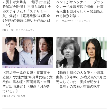
ム愛】が大暴走！ “勝手に”生誕
ベントがサムソナイト・ブラッ
祭試写会開催！ 主演も助演も全
クレーベル銀座店で開催 仕事
部ステイサム！「ステサミー
も人生も自分らしく～笑顔あふ
賞」爆誕！【応募総数941票 全
れる特別対談～
54作品の栄冠に輝いた作品とは
PR（サムソナイト・ジャパン）
ー!?】
PR（（株）キノフィルムズ）
《渡辺淳一原作＆娘・渡邉直子
【独自】昭和の大女優・小川真
監督》“女性の性”を真摯に描く意
由美（享年86）が鹿児島で3月に
欲作に黒木瞳・西岡德馬・吉田
死去していた 実娘が明かす
羊が出演決定！《映画『月がみ
「毒母」の素顔と空白の晩年
ている』》
PR（キノフィルムズ）