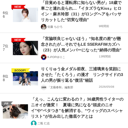
「目覚めると運転席に知らない男が」18歳で
NEW
車ごと連れ去られ…『イタズラなKiss』ヒロ
6位
イン・麻木玲那（31）がロングヘアをバッサ
6
リカットした“切実な理由”
9時間前
佐藤 ちひろ
「宮脇咲良じゃないほう」“知名度の差”が懸
NEW
念されたが…それでもLE SSERAFIMカズハ
7位
7
（23）が人気メンバーになった“納得の理由”
13時間前
K-POPゆりこ
りくりゅう金メダル前夜、三浦璃来を笑顔に
SCOOP!
させた「たくろう」の漫才 リンクサイドの3
8位
8
人の男が振り返る“復活”秘話
2026/05/08
「文藝春秋」編集部
「えっ、こんなに変わるの？」36歳男性ライターの
PR
ニオイが激変！ 夏場に気になる“頭皮のニオ
イ”や“ベタつき”を解消する、“ウィッグのスペシャ
リスト”が生み出した徹底ケアとは
二瓶 仁志