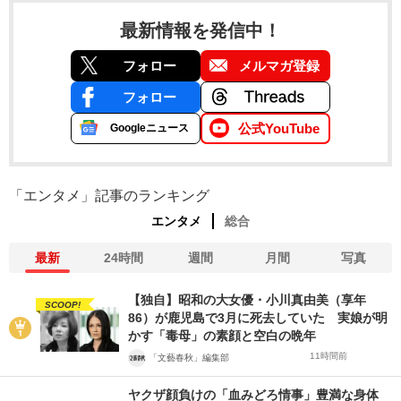
最新情報を発信中！
フォロー
メルマガ登録
フォロー
公式YouTube
Googleニュース
「エンタメ」記事のランキング
エンタメ
総合
最新
24時間
週間
月間
写真
【独自】昭和の大女優・小川真由美（享年
SCOOP!
86）が鹿児島で3月に死去していた 実娘が明
かす「毒母」の素顔と空白の晩年
11時間前
「文藝春秋」編集部
ヤクザ顔負けの「血みどろ情事」豊満な身体