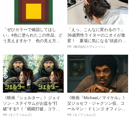
「ぜひカラーで確認してほし
「えっ、こんなに変わるの？」
い」4色に塗られたこの作品、ど
36歳男性ライターのニオイが激
う見えますか？ 色の見え方の
変！ 夏場に気になる“頭皮のニ
流動性に注目
オイ”や“ベタつき”を解消す
PR（株式会社スヴェンソン）
る、“ウィッグのスペシャリス
ト”が生み出した徹底ケアとは
《映画『シェルター』》ジェイ
《映画『Michael／マイケル』》
ソン・ステイサムがお盆を“打
父ジョセフ・ジャクソン役、コ
破”する!!《「眠眠打破」コラ
ールマン・ドミンゴ オフィシャ
ボ》
ルインタビュー“観客を魅了した
PR（キノフィルムズ）
PR（キノフィルムズ）
名優、複雑な父親像への想いを
語る”《日本興収70億円突破》