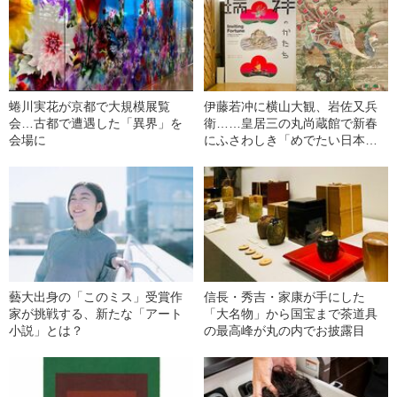
蜷川実花が京都で大規模展覧
伊藤若冲に横山大観、岩佐又兵
会…古都で遭遇した「異界」を
衛……皇居三の丸尚蔵館で新春
会場に
にふさわしき「めでたい日本美
術」を浴びる
藝大出身の「このミス」受賞作
信長・秀吉・家康が手にした
家が挑戦する、新たな「アート
「大名物」から国宝まで茶道具
小説」とは？
の最高峰が丸の内でお披露目