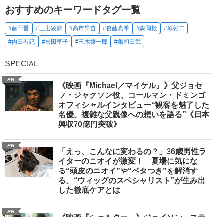
おすすめのキーワードタグ一覧
#藤田晋
#三山凌輝
#高市早苗
#後藤真希
#森岡毅
#城彰二
#内田有紀
#松田聖子
#玉木雄一郎
#亀和田武
SPECIAL
PR
《映画『Michael／マイケル』》父ジョセ
フ・ジャクソン役、コールマン・ドミンゴ
オフィシャルインタビュー“観客を魅了した
名優、複雑な父親像への想いを語る”《日本
興収70億円突破》
PR
「えっ、こんなに変わるの？」36歳男性ラ
イターのニオイが激変！ 夏場に気にな
る“頭皮のニオイ”や“ベタつき”を解消す
る、“ウィッグのスペシャリスト”が生み出
した徹底ケアとは
PR