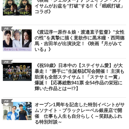
《映画『シェルター』》ジェイソン・ステ
イサムがお盆を“打破”する!!《「眠眠打破」
コラボ》
PR
《渡辺淳一原作＆娘・渡邉直子監督》“女性
の性”を真摯に描く意欲作に黒木瞳・西岡德
馬・吉田羊が出演決定！《映画『月がみて
いる』》
PR
《祝59歳》日本中の【ステイサム愛】が大
暴走！ “勝手に”生誕祭試写会開催！ 主演も
助演も全部ステイサム！「ステサミー賞」
爆誕！【応募総数941票 全54作品の栄冠に
輝いた作品とはー!?】
PR
オープン1周年を記念した特別イベントがサ
ムソナイト・ブラックレーベル銀座店で開
催 仕事も人生も自分らしく～笑顔あふれ
る特別対談～