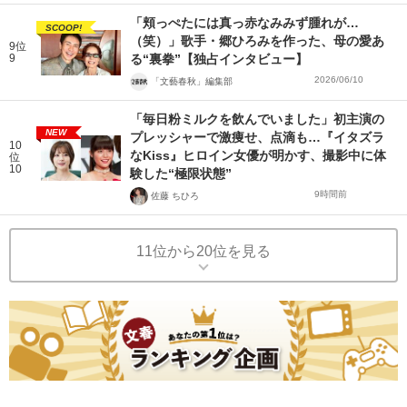
「頬っぺたには真っ赤なみみず腫れが…
SCOOP!
（笑）」歌手・郷ひろみを作った、母の愛あ
9位
9
る“裏拳”【独占インタビュー】
2026/06/10
「文藝春秋」編集部
「毎日粉ミルクを飲んでいました」初主演の
NEW
プレッシャーで激痩せ、点滴も…『イタズラ
10
なKiss』ヒロイン女優が明かす、撮影中に体
位
10
験した“極限状態”
9時間前
佐藤 ちひろ
11位から20位を見る