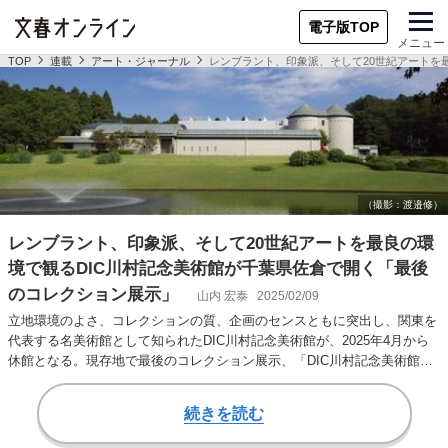
電子版TOP
メニュー
TOP
連載
アート・ジャーナル
レンブラント、印象派、そして20世紀アートを
レンブラント、印象派、そして20世紀アートを最良の環
境で観るDIC川村記念美術館が千葉県佐倉で開く「最後
のコレクション展示」
山内 宏泰
2025/02/09
立地環境のよさ、コレクションの質、企画のセンスともに突出し、関東を
代表する名美術館として知られたDIC川村記念美術館が、2025年4月から
休館となる。現存地で最後のコレクション展示、「DIC川村記念美術館
1990-…
続きを読む