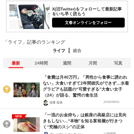
X(旧Twitter)をフォローして最新記事
をいち早く読もう
文春オンラインをフォロー
「ライフ」記事のランキング
ライフ
総合
最新
24時間
週間
月間
写真
「食費は月40万円」「男性から食事に誘われ
ない」大食いすぎて2年間彼氏ができず…水着
グラビアも話題の“可愛すぎる”大食い女子
（24）が語る、驚愕の食生活
2026/08/01
徳重 龍徳
「一流のお金持ち」は銀座の高級店には見向
NEW
きもしない…“本物”を知る富裕層が行きつ
く“究極のスシ”の正体
11時間前