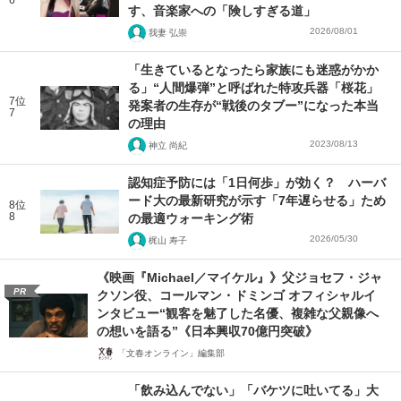
6
す、音楽家への「険しすぎる道」
2026/08/01
我妻 弘崇
「生きているとなったら家族にも迷惑がかか
る」“人間爆弾”と呼ばれた特攻兵器「桜花」
7位
発案者の生存が“戦後のタブー”になった本当
7
の理由
2023/08/13
神立 尚紀
認知症予防には「1日何歩」が効く？ ハーバ
ード大の最新研究が示す「7年遅らせる」ため
8位
8
の最適ウォーキング術
2026/05/30
梶山 寿子
《映画『Michael／マイケル』》父ジョセフ・ジャ
PR
クソン役、コールマン・ドミンゴ オフィシャルイ
ンタビュー“観客を魅了した名優、複雑な父親像へ
の想いを語る”《日本興収70億円突破》
「文春オンライン」編集部
「飲み込んでない」「バケツに吐いてる」大