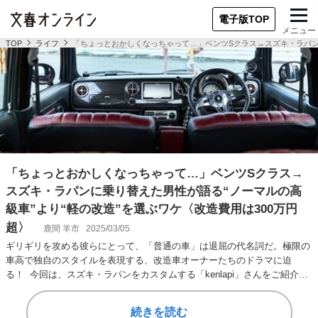
電子版TOP
メニュー
TOP
ライフ
「ちょっとおかしくなっちゃって…」ベンツSクラス→スズキ・ラパンに
「ちょっとおかしくなっちゃって…」ベンツSクラス→
スズキ・ラパンに乗り替えた男性が語る“ノーマルの高
級車”より“軽の改造”を選ぶワケ〈改造費用は300万円
超〉
鹿間 羊市
2025/03/05
ギリギリを攻める彼らにとって、「普通の車」は退屈の代名詞だ。極限の
車高で独自のスタイルを表現する、改造車オーナーたちのドラマに迫
る！ 今回は、スズキ・ラパンをカスタムする「kenlapi」さんをご紹介。
◆◆◆ こ…
続きを読む