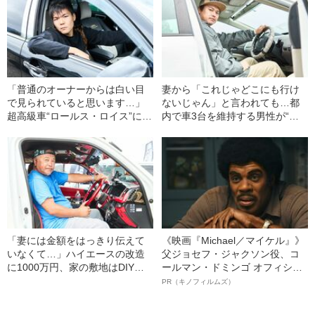
「普通のオーナーからは白い目
妻から「これじゃどこにも行け
で見られていると思います…」
ないじゃん」と言われても…都
超高級車“ロールス・ロイス”に一
内で車3台を維持する男性が“プ
目惚れした男性が愛車に選ん
リウス”をローライダー仕様にカ
だ“謎のクルマ”の正体は？
スタムする“驚きのきっかけ”
「妻には金額をはっきり伝えて
《映画『Michael／マイケル』》
いなくて…」ハイエースの改造
父ジョセフ・ジャクソン役、コ
に1000万円、家の敷地はDIYの
ールマン・ドミンゴ オフィシャ
ためのパーツだらけ…車を愛す
ルインタビュー“観客を魅了した
PR（キノフィルムズ）
る父への家族の“リアルな反応”と
名優、複雑な父親像への想いを
は
語る”《日本興収70億円突破》