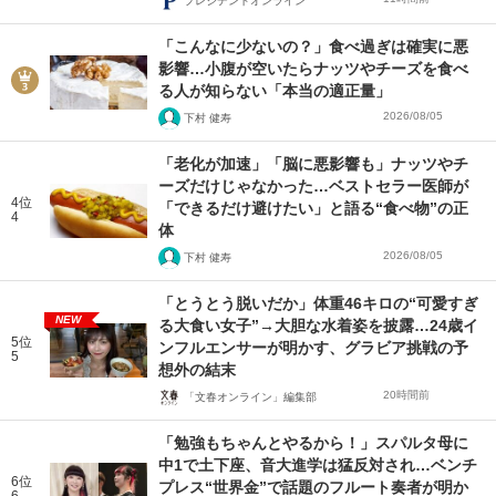
プレジデントオンライン
「こんなに少ないの？」食べ過ぎは確実に悪
影響…小腹が空いたらナッツやチーズを食べ
る人が知らない「本当の適正量」
2026/08/05
下村 健寿
「老化が加速」「脳に悪影響も」ナッツやチ
ーズだけじゃなかった…ベストセラー医師が
4位
「できるだけ避けたい」と語る“食べ物”の正
4
体
2026/08/05
下村 健寿
「とうとう脱いだか」体重46キロの“可愛すぎ
NEW
る大食い女子”→大胆な水着姿を披露…24歳イ
5位
ンフルエンサーが明かす、グラビア挑戦の予
5
想外の結末
20時間前
「文春オンライン」編集部
「勉強もちゃんとやるから！」スパルタ母に
中1で土下座、音大進学は猛反対され…ベンチ
6位
プレス“世界金”で話題のフルート奏者が明か