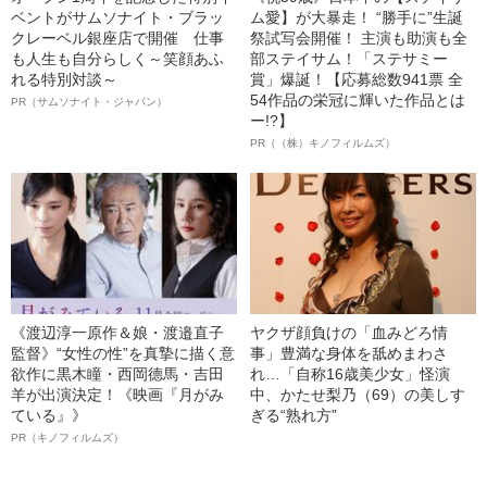
ベントがサムソナイト・ブラッ
ム愛】が大暴走！ “勝手に”生誕
クレーベル銀座店で開催 仕事
祭試写会開催！ 主演も助演も全
も人生も自分らしく～笑顔あふ
部ステイサム！「ステサミー
れる特別対談～
賞」爆誕！【応募総数941票 全
54作品の栄冠に輝いた作品とは
PR（サムソナイト・ジャパン）
ー!?】
PR（（株）キノフィルムズ）
《渡辺淳一原作＆娘・渡邉直子
ヤクザ顔負けの「血みどろ情
監督》“女性の性”を真摯に描く意
事」豊満な身体を舐めまわさ
欲作に黒木瞳・西岡德馬・吉田
れ…「自称16歳美少女」怪演
羊が出演決定！《映画『月がみ
中、かたせ梨乃（69）の美しす
ている』》
ぎる“熟れ方”
PR（キノフィルムズ）