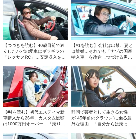
【つづきを読む】40歳目前で独
【#1を読む】会社は出禁、妻と
立したパパの愛車はギラギラの
は離婚…それでも「ナゾの国産
「レクサスRC」…安定収入を捨
輸入車」を改造しつづける男性
てて選んだまさかの職業は？
の“ヤバすぎる熱意”
【#4を読む】初代エスティマ新
静岡で芸者として生きる女性
車購入から26年、カスタム総額
が“45年前のクラウン”に乗る意
は1000万円オーバー…「乗り替
外な理由…「自分からは乗って
えた方がよくない？」の声に対
いる車の話題は出さないように
するオーナーの“意外な回答”とは
しているんです」