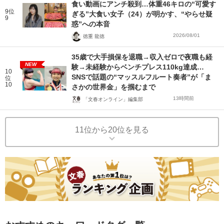
食い動画にアンチ殺到…体重46キロの“可愛す
9位
ぎる”大食い女子（24）が明かす、“やらせ疑
9
惑”への本音
2026/08/01
徳重 龍徳
35歳で大手損保を退職→収入ゼロで夜職も経
NEW
験→未経験からベンチプレス110kg達成…
10
SNSで話題の“マッスルフルート奏者”が「ま
位
10
さかの世界金」を掴むまで
13時間前
「文春オンライン」編集部
11位から20位を見る