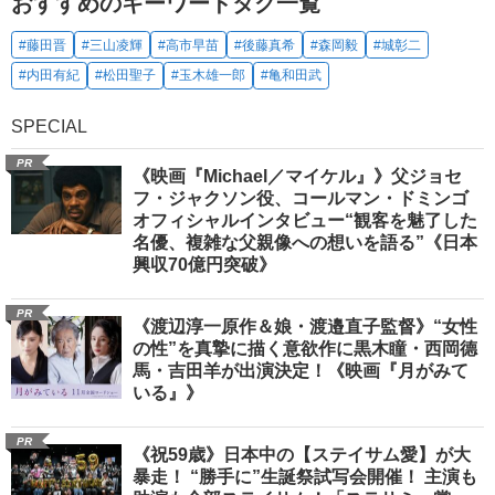
おすすめのキーワードタグ一覧
#藤田晋
#三山凌輝
#高市早苗
#後藤真希
#森岡毅
#城彰二
#内田有紀
#松田聖子
#玉木雄一郎
#亀和田武
SPECIAL
PR
《映画『Michael／マイケル』》父ジョセ
フ・ジャクソン役、コールマン・ドミンゴ
オフィシャルインタビュー“観客を魅了した
名優、複雑な父親像への想いを語る”《日本
興収70億円突破》
PR
《渡辺淳一原作＆娘・渡邉直子監督》“女性
の性”を真摯に描く意欲作に黒木瞳・西岡德
馬・吉田羊が出演決定！《映画『月がみて
いる』》
PR
《祝59歳》日本中の【ステイサム愛】が大
暴走！ “勝手に”生誕祭試写会開催！ 主演も