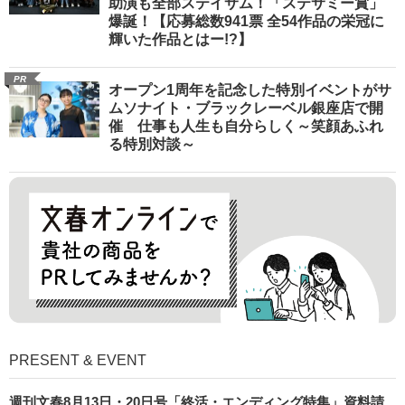
助演も全部ステイサム！「ステサミー賞」
爆誕！【応募総数941票 全54作品の栄冠に
輝いた作品とはー!?】
PR
オープン1周年を記念した特別イベントがサ
ムソナイト・ブラックレーベル銀座店で開
催 仕事も人生も自分らしく～笑顔あふれ
る特別対談～
PRESENT & EVENT
週刊文春8月13日・20日号「終活・エンディング特集」資料請