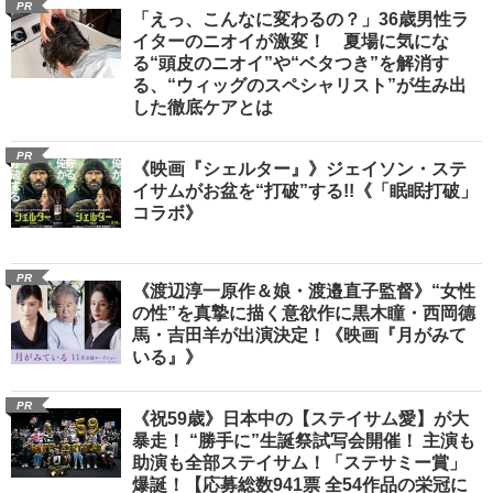
PR
「えっ、こんなに変わるの？」36歳男性ラ
イターのニオイが激変！ 夏場に気にな
る“頭皮のニオイ”や“ベタつき”を解消す
る、“ウィッグのスペシャリスト”が生み出
した徹底ケアとは
PR
《映画『シェルター』》ジェイソン・ステ
イサムがお盆を“打破”する!!《「眠眠打破」
コラボ》
PR
《渡辺淳一原作＆娘・渡邉直子監督》“女性
の性”を真摯に描く意欲作に黒木瞳・西岡德
馬・吉田羊が出演決定！《映画『月がみて
いる』》
PR
《祝59歳》日本中の【ステイサム愛】が大
暴走！ “勝手に”生誕祭試写会開催！ 主演も
助演も全部ステイサム！「ステサミー賞」
爆誕！【応募総数941票 全54作品の栄冠に