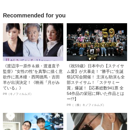
Recommended for you
《渡辺淳一原作＆娘・渡邉直子
《祝59歳》日本中の【ステイサ
監督》“女性の性”を真摯に描く意
ム愛】が大暴走！ “勝手に”生誕
欲作に黒木瞳・西岡德馬・吉田
祭試写会開催！ 主演も助演も全
羊が出演決定！《映画『月がみ
部ステイサム！「ステサミー
ている』》
賞」爆誕！【応募総数941票 全
54作品の栄冠に輝いた作品とは
PR（キノフィルムズ）
ー!?】
PR（（株）キノフィルムズ）