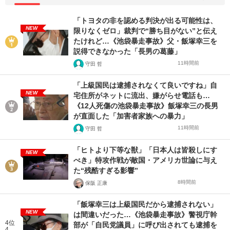
「トヨタの非を認める判決が出る可能性は、
NEW
限りなくゼロ」裁判で“勝ち目がない”と伝え
たけれど…《池袋暴走事故》父・飯塚幸三を
説得できなかった「長男の葛藤」
11時間前
守田 哲
「上級国民は逮捕されなくて良いですね」自
NEW
宅住所がネットに流出、嫌がらせ電話も…
《12人死傷の池袋暴走事故》飯塚幸三の長男
が直面した「加害者家族への暴力」
11時間前
守田 哲
「ヒトより下等な獣」「日本人は皆殺しにす
NEW
べき」特攻作戦が敵国・アメリカ世論に与え
た“残酷すぎる影響”
8時間前
保阪 正康
「飯塚幸三は上級国民だから逮捕されない」
NEW
は間違いだった…《池袋暴走事故》警視庁幹
4位
部が「自民党議員」に呼び出されても逮捕を
4