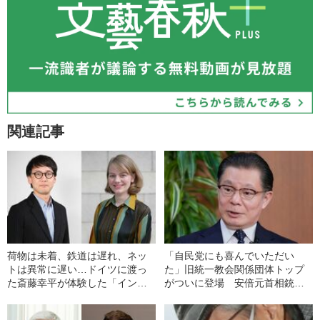
関連記事
荷物は未着、鉄道は遅れ、ネッ
「自民党にも喜んでいただい
トは異常に遅い…ドイツに渡っ
た」旧統一教会関係団体トップ
た斎藤幸平が体験した「インフ
がついに登場 安倍元首相銃撃
ラ崩壊のリアル」
に繋がった問題の動画はなぜ撮
られたのか