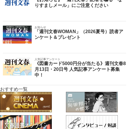
りすましメール」にご注意ください
お知らせ
「週刊文春WOMAN」（2026夏号）読者ア
ンケート＆プレゼント
人気記事アンケート
《図書カード5000円分が当たる》週刊文春8
月13日・20日号 人気記事アンケート募集
中！
おすすめ一覧