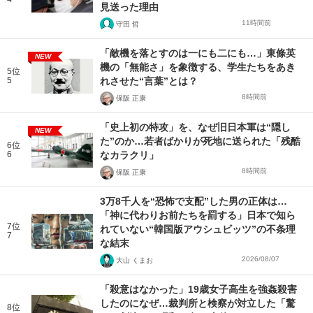
見送った理由
11時間前
守田 哲
「敵機を落とすのは一にも二にも…」東條英
NEW
機の「無能さ」を象徴する、学生たちをあき
5位
5
れさせた“言葉”とは？
8時間前
保阪 正康
「史上初の特攻」を、なぜ旧日本軍は“隠し
NEW
た”のか…若者ばかりが死地に送られた「残酷
6位
6
なカラクリ」
8時間前
保阪 正康
3万8千人を“恐怖で支配”した男の正体は…
「神に代わりお前たちを罰する」日本で知ら
7位
れていない“韓国版アウシュビッツ”の不条理
7
な結末
2026/08/07
大山 くまお
「殺意はなかった」19歳女子高生を強姦殺害
したのになぜ…裁判所と検察が対立した「驚
8位