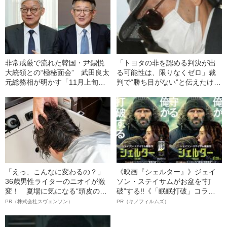
非常戒厳で流れた韓国・尹錫悦
「トヨタの非を認める判決が出
大統領との“極秘面会” 武田良太
る可能性は、限りなくゼロ」裁
元総務相が明かす「11月上旬の
判で“勝ち目がない”と伝えたけれ
時点では…」
ど…《池袋暴走事故》父・飯塚
幸三を説得できなかった「長男
の葛藤」
「えっ、こんなに変わるの？」
《映画『シェルター』》ジェイ
36歳男性ライターのニオイが激
ソン・ステイサムがお盆を“打
変！ 夏場に気になる“頭皮のニ
破”する!!《「眠眠打破」コラ
オイ”や“ベタつき”を解消す
ボ》
PR（株式会社スヴェンソン）
PR（キノフィルムズ）
る、“ウィッグのスペシャリス
ト”が生み出した徹底ケアとは