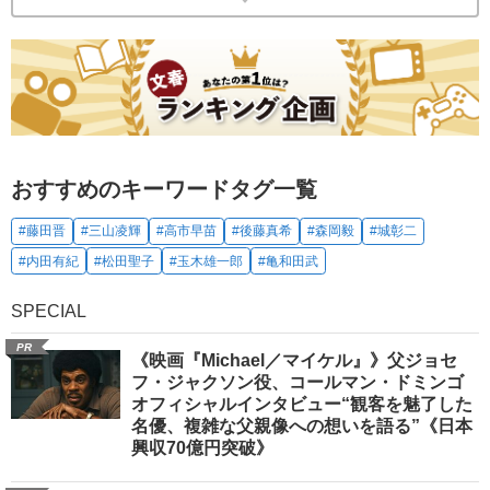
おすすめのキーワードタグ一覧
#藤田晋
#三山凌輝
#高市早苗
#後藤真希
#森岡毅
#城彰二
#内田有紀
#松田聖子
#玉木雄一郎
#亀和田武
SPECIAL
PR
《映画『Michael／マイケル』》父ジョセ
フ・ジャクソン役、コールマン・ドミンゴ
オフィシャルインタビュー“観客を魅了した
名優、複雑な父親像への想いを語る”《日本
興収70億円突破》