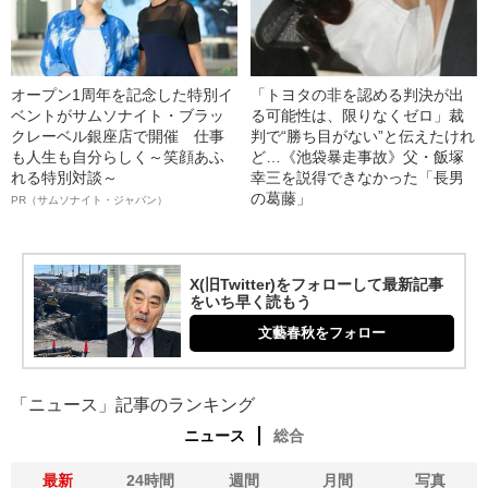
オープン1周年を記念した特別イ
「トヨタの非を認める判決が出
ベントがサムソナイト・ブラッ
る可能性は、限りなくゼロ」裁
クレーベル銀座店で開催 仕事
判で“勝ち目がない”と伝えたけれ
も人生も自分らしく～笑顔あふ
ど…《池袋暴走事故》父・飯塚
れる特別対談～
幸三を説得できなかった「長男
の葛藤」
PR（サムソナイト・ジャパン）
X(旧Twitter)をフォローして最新記事
をいち早く読もう
文藝春秋をフォロー
「ニュース」記事のランキング
ニュース
総合
最新
24時間
週間
月間
写真