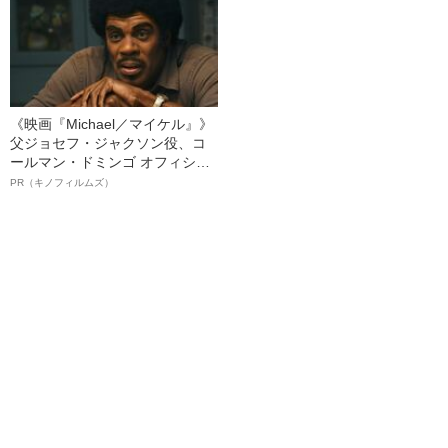
《映画『Michael／マイケル』》
父ジョセフ・ジャクソン役、コ
ールマン・ドミンゴ オフィシャ
ルインタビュー“観客を魅了した
PR（キノフィルムズ）
名優、複雑な父親像への想いを
語る”《日本興収70億円突破》