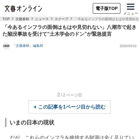
電子版TOP
メニュー
TOP
文藝春秋
ニュース
スクープ
「今あるインフラの面倒はもはや見切れな
「今あるインフラの面倒はもはや見切れない」八潮市で起き
た陥没事故を受けて“土木学会のドン”が緊急提言
「文藝春秋」編集部
2025/03/10
2
/2
ページ目
この記事を1ページ目から読む
いまの日本の現状
だが、これらのインフラを維持する財源は全く足りてい