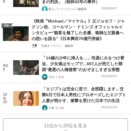
8
きの判決」（昭和42年の事件）
2026/08/07
鉄人ノンフィクション編集部
《映画『Michael／マイケル』》父ジョセフ・ジャ
PR
クソン役、コールマン・ドミンゴ オフィシャルイ
ンタビュー“観客を魅了した名優、複雑な父親像へ
の想いを語る”《日本興収70億円突破》
「文春オンライン」編集部
「14歳の少年に挿入を…」性器に火をつけ脅
迫、少女達はモップで…657人が死亡した韓
9位
9
国“最悪の人権侵害”のおぞましすぎる実態
2026/08/07
大山 くまお
「エジプトは完全に逆で、全部隠します」交
10
際0日で日本人男性にプロポーズしたエジプト
位
人妻が明かす、衝撃を受けた日本での生活
10
2023/12/16
小泉 なつみ
11位から20位を見る