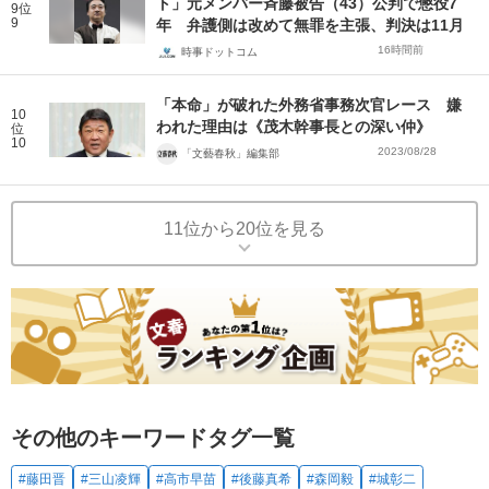
ト」元メンバー斉藤被告（43）公判で懲役7
9位
9
年 弁護側は改めて無罪を主張、判決は11月
16時間前
時事ドットコム
「本命」が破れた外務省事務次官レース 嫌
10
われた理由は《茂木幹事長との深い仲》
位
10
2023/08/28
「文藝春秋」編集部
11位から20位を見る
その他のキーワードタグ一覧
#藤田晋
#三山凌輝
#高市早苗
#後藤真希
#森岡毅
#城彰二