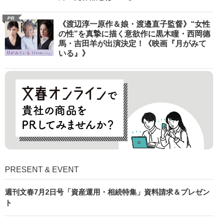
PR
《渡辺淳一原作＆娘・渡邉直子監督》“女性
の性”を真摯に描く意欲作に黒木瞳・西岡德
馬・吉田羊が出演決定！《映画『月がみて
いる』》
PRESENT & EVENT
週刊文春7月2日号「資産運用・相続特集」資料請求＆プレゼン
ト