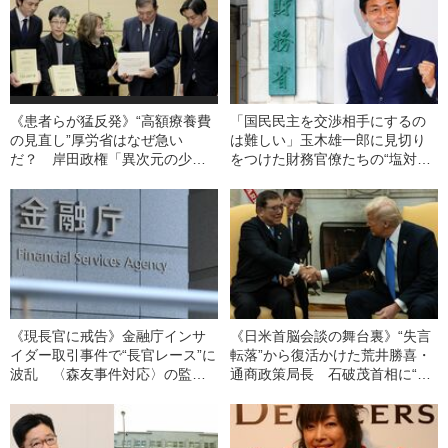
《患者らが猛反発》“高額療養費
「国民民主を交渉相手にするの
の見直し”厚労省はなぜ急い
は難しい」玉木雄一郎に見切り
だ？ 岸田政権「異次元の少子
をつけた財務官僚たちの“塩対
化対策」の財源確保に動いた官
応”の中身
僚たち
《現長官に戒告》金融庁インサ
《日米首脳会談の舞台裏》“失言
イダー取引事件で“長官レース”に
転落”から復活かけた荒井勝喜・
波乱 〈森友事件対応〉の監督
通商政策局長 石破茂首相に“実
局長が大本命に
弾”渡すため奔走