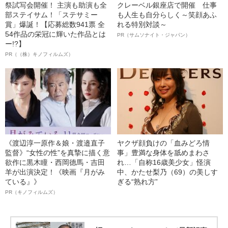
祭試写会開催！ 主演も助演も全
クレーベル銀座店で開催 仕事
部ステイサム！「ステサミー
も人生も自分らしく～笑顔あふ
賞」爆誕！【応募総数941票 全
れる特別対談～
54作品の栄冠に輝いた作品とは
PR（サムソナイト・ジャパン）
ー!?】
PR（（株）キノフィルムズ）
《渡辺淳一原作＆娘・渡邉直子
ヤクザ顔負けの「血みどろ情
監督》“女性の性”を真摯に描く意
事」豊満な身体を舐めまわさ
欲作に黒木瞳・西岡德馬・吉田
れ…「自称16歳美少女」怪演
羊が出演決定！《映画『月がみ
中、かたせ梨乃（69）の美しす
ている』》
ぎる“熟れ方”
PR（キノフィルムズ）