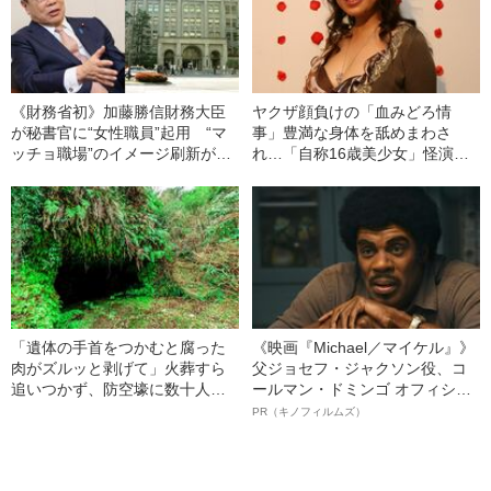
《財務省初》加藤勝信財務大臣
ヤクザ顔負けの「血みどろ情
が秘書官に“女性職員”起用 “マ
事」豊満な身体を舐めまわさ
ッチョ職場”のイメージ刷新が進
れ…「自称16歳美少女」怪演
行している
中、かたせ梨乃（69）の美しす
ぎる“熟れ方”
「遺体の手首をつかむと腐った
《映画『Michael／マイケル』》
肉がズルッと剥げて」火葬すら
父ジョセフ・ジャクソン役、コ
追いつかず、防空壕に数十人
ールマン・ドミンゴ オフィシャ
を“集団土葬”…この世の地獄を見
ルインタビュー“観客を魅了した
PR（キノフィルムズ）
た少年兵が明かした“過酷すぎる
名優、複雑な父親像への想いを
任務”とは
語る”《日本興収70億円突破》