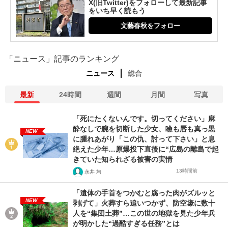
X(旧Twitter)をフォローして最新記事
をいち早く読もう
文藝春秋をフォロー
「ニュース」記事のランキング
ニュース
総合
最新
24時間
週間
月間
写真
「死にたくないんです。切ってください」麻
酔なしで腕を切断した少女、瞼も唇も真っ黒
NEW
に腫れあがり「この仇、討って下さい」と息
絶えた少年…原爆投下直後に“広島の離島で起
きていた知られざる被害の実情
13時間前
永井 均
「遺体の手首をつかむと腐った肉がズルッと
NEW
剥げて」火葬すら追いつかず、防空壕に数十
人を“集団土葬”…この世の地獄を見た少年兵
が明かした“過酷すぎる任務”とは