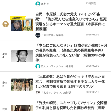
13時間前
永井 均
自民・木原誠二氏妻の元夫（28）が“不審
SCOOP!
死”…「俺が死んだら迷宮入りですから」怪死
現場を知るキーマンが重大証言《木原事件に
新展開》
2026/08/05
「週刊文春」編集部
「本当にごめんなさい」17歳少女が生後5ヶ月
の長男を殺害…《高島忠夫の長男殺害事件》
4位
夫婦が背負った“消えない傷”（昭和39年の事
4
件）
2026/03/09
鉄人ノンフィクション編集部
〈写真多数〉あばら骨がクッキリ浮き出た日
本兵、強制収容所で体操する少女…カラー化
5位
5
した写真で振り返る“戦時下のリアル”
2022/08/15
「文春オンライン」編集部
「判決の瞬間、スキップしてVサイン」交際相
手の乳首と指を切断した佐藤紗希被告（当時
6位