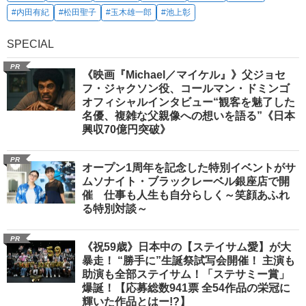
#内田有紀
#松田聖子
#玉木雄一郎
#池上彰
SPECIAL
PR
《映画『Michael／マイケル』》父ジョセ
フ・ジャクソン役、コールマン・ドミンゴ
オフィシャルインタビュー“観客を魅了した
名優、複雑な父親像への想いを語る”《日本
興収70億円突破》
PR
オープン1周年を記念した特別イベントがサ
ムソナイト・ブラックレーベル銀座店で開
催 仕事も人生も自分らしく～笑顔あふれ
る特別対談～
PR
《祝59歳》日本中の【ステイサム愛】が大
暴走！ “勝手に”生誕祭試写会開催！ 主演も
助演も全部ステイサム！「ステサミー賞」
爆誕！【応募総数941票 全54作品の栄冠に
輝いた作品とはー!?】