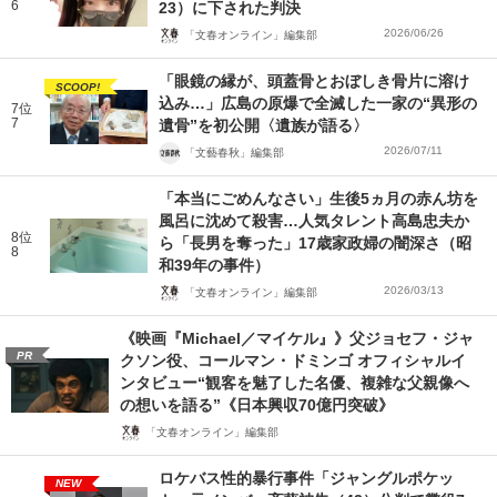
6
23）に下された判決
2026/06/26
「文春オンライン」編集部
「眼鏡の縁が、頭蓋骨とおぼしき骨片に溶け
SCOOP!
込み…」広島の原爆で全滅した一家の“異形の
7位
7
遺骨”を初公開〈遺族が語る〉
2026/07/11
「文藝春秋」編集部
「本当にごめんなさい」生後5ヵ月の赤ん坊を
風呂に沈めて殺害…人気タレント高島忠夫か
8位
ら「長男を奪った」17歳家政婦の闇深さ（昭
8
和39年の事件）
2026/03/13
「文春オンライン」編集部
《映画『Michael／マイケル』》父ジョセフ・ジャ
PR
クソン役、コールマン・ドミンゴ オフィシャルイ
ンタビュー“観客を魅了した名優、複雑な父親像へ
の想いを語る”《日本興収70億円突破》
「文春オンライン」編集部
ロケバス性的暴行事件「ジャングルポケッ
NEW