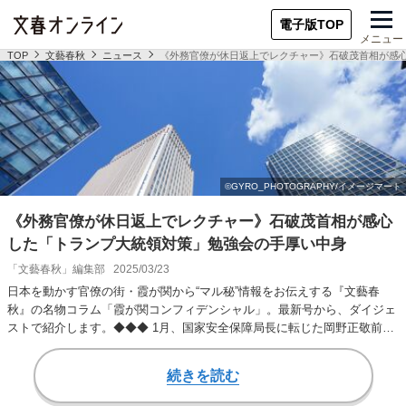
電子版TOP
メニュー
TOP
文藝春秋
ニュース
《外務官僚が休日返上でレクチャー》石破茂首相が感
《外務官僚が休日返上でレクチャー》石破茂首相が感心
した「トランプ大統領対策」勉強会の手厚い中身
「文藝春秋」編集部
2025/03/23
日本を動かす官僚の街・霞が関から“マル秘”情報をお伝えする『文藝春
秋』の名物コラム「霞が関コンフィデンシャル」。最新号から、ダイジェ
ストで紹介します。◆◆◆ 1月、国家安全保障局長に転じた岡野正敬前次
官（昭和62年）…
続きを読む