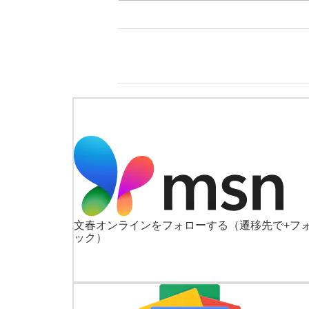
文春オンラインをフォローする
（遷移先で+フ
ック）