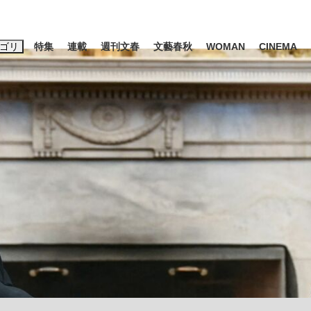
ゴリ
特集
連載
週刊文春
文藝春秋
WOMAN
CINEMA
キーワード入力
ス
エンタメ
ライフ
ビジネス
ーワードタグ一覧
山凌輝
#高市早苗
#後藤真希
#森岡毅
#城彰二
#内田有紀
観る将棋、読
#亀和田武
て明かした日本代表監督に...
「最悪の空気のまま解散」W