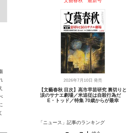
文藝春秋 最新号
冒
傷
れ
2026年7月10日 発売
え
【文藝春秋 目次】高市早苗研究 裏切りと
涙のサナエ劇場／米追従は自殺行為だ
べ
E・トッド／特集 70歳からが最幸
に
く
「ニュース」記事のランキング