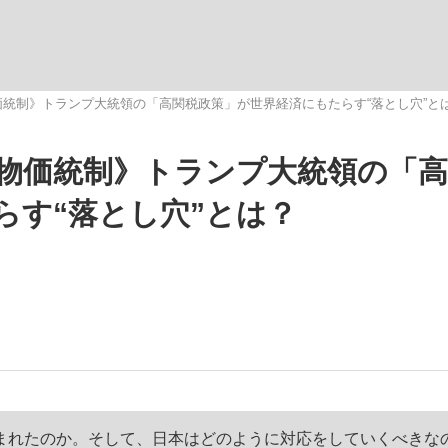
いまさら聞け
統制》トランプ大統領の「高関税政策」が世界経済にもたらす“落とし穴”と
物価統制》トランプ大統領の「高
手が証言した“NPB聞...
「クマが悪者扱いされているの
らす“落とし穴”とは？
もっと見る
カー日本代表・森保一監督...
まれたのか。そして、日本はどのように対応をしていくべきな