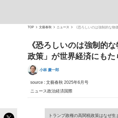
TOP
文藝春秋
ニュース
《恐ろしいのは強制的な物価
《恐ろしいのは強制的な
「敗因分析は一切聞かれなかった」侍ジャパン選
キングの誕生を、目撃せよ。
政策」が世界経済にもた
小林 慶一郎
source :
文藝春秋 2025年6月号
the Style
ニュース
政治
経済
国際
「目標達成できなかったからと言って…」サッ
トランプ政権の高関税政策はなぜ生