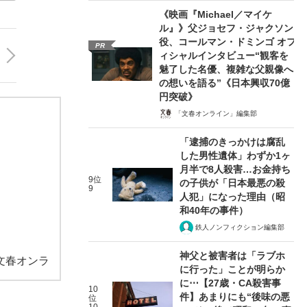
《映画『Michael／マイケ
ル』》父ジョセフ・ジャクソン
役、コールマン・ドミンゴ オフ
PR
ィシャルインタビュー“観客を
魅了した名優、複雑な父親像へ
の想いを語る”《日本興収70億
円突破》
「文春オンライン」編集部
「逮捕のきっかけは腐乱
した男性遺体」わずか1ヶ
月半で8人殺害…お金持ち
9位
の子供が「日本最悪の殺
9
人犯」になった理由（昭
和40年の事件）
鉄人ノンフィクション編集部
神父と被害者は「ラブホ
文春オンラ
に行った」ことが明らか
に⋯【27歳・CA殺害事
10
件】あまりにも“後味の悪
位
10