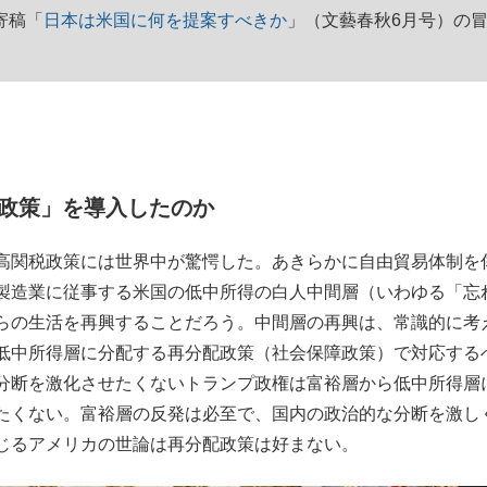
寄稿「
日本は米国に何を提案すべきか
」（文藝春秋6月号）の
もっと見る
政策」を導入したのか
高関税政策には世界中が驚愕した。あきらかに自由貿易体制を
製造業に従事する米国の低中所得の白人中間層（いわゆる「忘
らの生活を再興することだろう。中間層の再興は、常識的に考
低中所得層に分配する再分配政策（社会保障政策）で対応する
分断を激化させたくないトランプ政権は富裕層から低中所得層
たくない。富裕層の反発は必至で、国内の政治的な分断を激し
じるアメリカの世論は再分配政策は好まない。