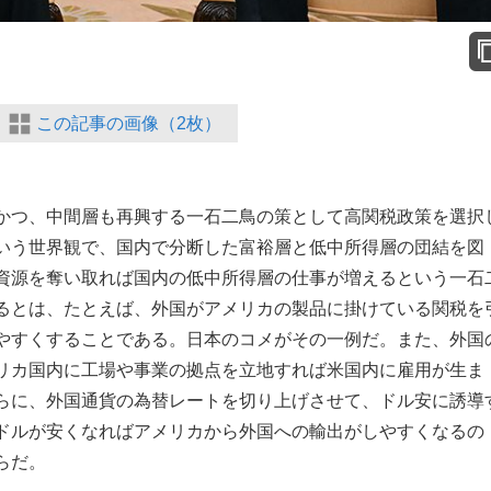
この記事の画像（2枚）
かつ、中間層も再興する一石二鳥の策として高関税政策を選択
いう世界観で、国内で分断した富裕層と低中所得層の団結を図
資源を奪い取れば国内の低中所得層の仕事が増えるという一石
るとは、たとえば、外国がアメリカの製品に掛けている関税を
やすくすることである。日本のコメがその一例だ。また、外国
リカ国内に工場や事業の拠点を立地すれば米国内に雇用が生ま
らに、外国通貨の為替レートを切り上げさせて、ドル安に誘導
ドルが安くなればアメリカから外国への輸出がしやすくなるの
らだ。