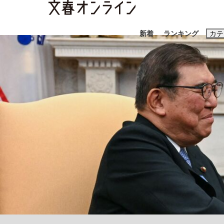
新着
ランキング
カテ
スクープ
ニュー
おすすめのキ
#藤田晋
#三
#玉木雄一郎
「90%は失敗する。でも…」本田圭佑が初め
終戦から81年