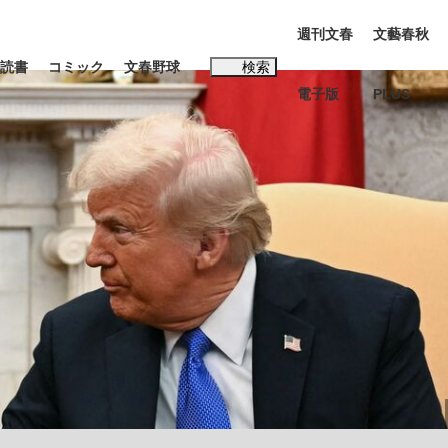
週刊文春
文藝春秋
読書
コミック
文春野球
検索
電子版
PLUS
インタビュー
読書
#松田聖子
む将棋
BC日本代表“敗戦”の真実 選手が明かす...