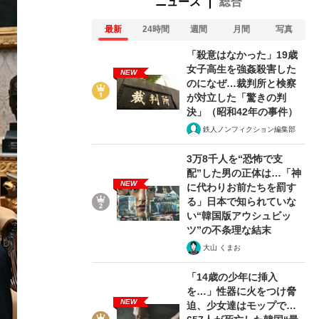
ニュース
総合
最新
24時間
週間
月間
写真
「殺意はなかった」19歳
女子高生を強姦殺害した
NEW
のになぜ…裁判所と検察
が対立した「驚きの判
決」（昭和42年の事件）
鉄人ノンフィクション編集部
3万8千人を“恐怖で支
配”した男の正体は…「神
NEW
に代わりお前たちを罰す
る」日本で知られていな
い“韓国版アウシュビッ
ツ”の不条理な結末
大山 くまお
「14歳の少年に挿入
を…」性器に火をつけ脅
NEW
迫、少女達はモップで…