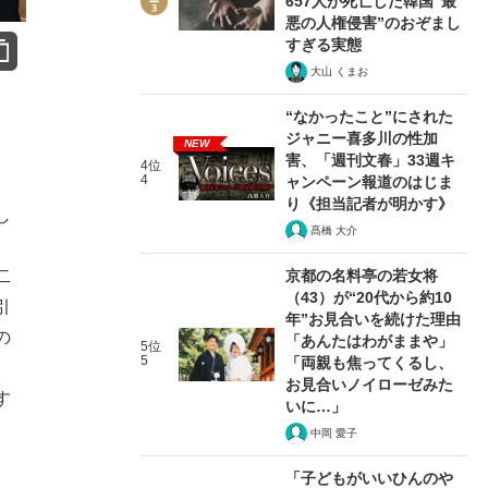
657人が死亡した韓国“最
悪の人権侵害”のおぞまし
すぎる実態
大山 くまお
“なかったこと”にされた
ジャニー喜多川の性加
NEW
害、「週刊文春」33週キ
4位
4
ャンペーン報道のはじま
り《担当記者が明かす》
し
髙橋 大介
二
京都の名料亭の若女将
（43）が“20代から約10
引
年”お見合いを続けた理由
の
「あんたはわがままや」
5位
5
「両親も焦ってくるし、
お見合いノイローゼみた
す
いに…」
中岡 愛子
「子どもがいいひんのや