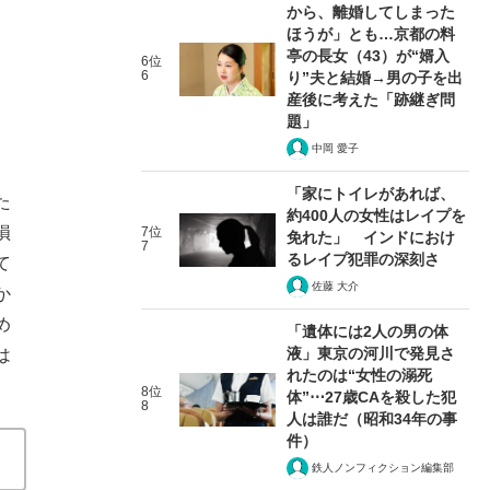
から、離婚してしまった
ほうが」とも…京都の料
亭の長女（43）が“婿入
6位
6
り”夫と結婚→男の子を出
産後に考えた「跡継ぎ問
題」
中岡 愛子
「家にトイレがあれば、
た
約400人の女性はレイプを
損
7位
免れた」 インドにおけ
7
るレイプ犯罪の深刻さ
て
佐藤 大介
か
め
「遺体には2人の男の体
液」東京の河川で発見さ
は
れたのは“女性の溺死
8位
体”⋯27歳CAを殺した犯
8
人は誰だ（昭和34年の事
件）
鉄人ノンフィクション編集部