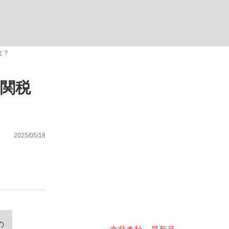
ない資産運用のすべて
は？
関税
が悲しい」『北の国から』倉本聰氏（91...
2025/05/18
の