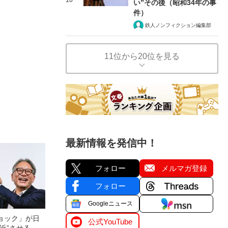
い”その後（昭和34年の事
件）
鉄人ノンフィクション編集部
11位から20位を見る
最新情報を発信中！
フォロー
メルマガ登録
フォロー
Googleニュース
ョック」が日
公式YouTube