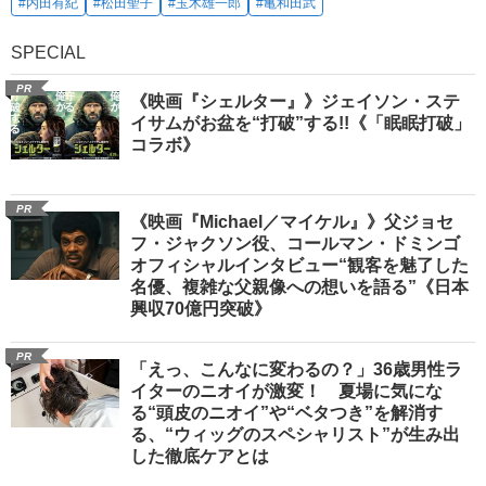
#内田有紀
#松田聖子
#玉木雄一郎
#亀和田武
SPECIAL
PR
《映画『シェルター』》ジェイソン・ステ
イサムがお盆を“打破”する!!《「眠眠打破」
コラボ》
PR
《映画『Michael／マイケル』》父ジョセ
フ・ジャクソン役、コールマン・ドミンゴ
オフィシャルインタビュー“観客を魅了した
名優、複雑な父親像への想いを語る”《日本
興収70億円突破》
PR
「えっ、こんなに変わるの？」36歳男性ラ
イターのニオイが激変！ 夏場に気にな
る“頭皮のニオイ”や“ベタつき”を解消す
る、“ウィッグのスペシャリスト”が生み出
した徹底ケアとは