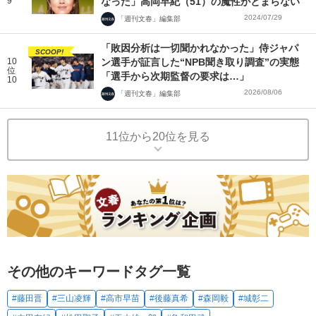
9
なった」高岡早紀（51）の魔性がとまらない
2024/07/29
「週刊文春」編集部
「敗因分析は一切聞かれなかった」侍ジャパ
SCOOP!
10
ン選手が証言した“NPB聞き取り調査”の実態
位
「選手から次期監督の要求は…」
10
2026/08/06
「週刊文春」編集部
11位から20位を見る
その他のキーワードタグ一覧
#藤田晋
#三山凌輝
#高市早苗
#後藤真希
#森岡毅
#城彰二