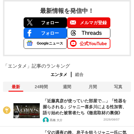
最新情報を発信中！
フォロー
メルマガ登録
フォロー
公式YouTube
Googleニュース
「エンタメ」記事のランキング
エンタメ
総合
最新
24時間
週間
月間
写真
「近藤真彦が使っていた部屋で…」「性器を
握らされる」ジャニー喜多川による性加害、
語り始めた被害者たち《徹底取材の裏側》
2026/08/07
髙橋 大介
「父の通夜の晩、息子を狙うジャニー氏に気