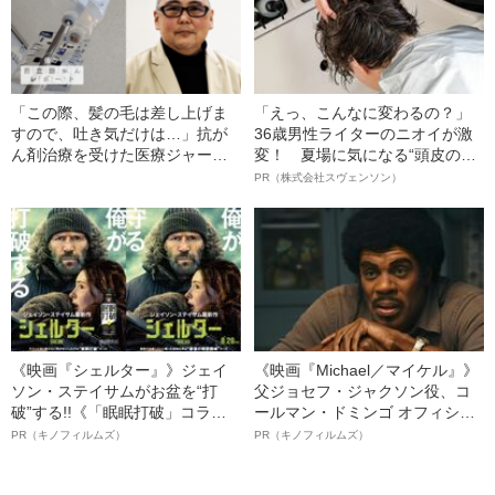
「この際、髪の毛は差し上げま
「えっ、こんなに変わるの？」
すので、吐き気だけは…」抗が
36歳男性ライターのニオイが激
ん剤治療を受けた医療ジャーナ
変！ 夏場に気になる“頭皮のニ
リストの〈想定外〉
オイ”や“ベタつき”を解消す
PR（株式会社スヴェンソン）
る、“ウィッグのスペシャリス
ト”が生み出した徹底ケアとは
《映画『シェルター』》ジェイ
《映画『Michael／マイケル』》
ソン・ステイサムがお盆を“打
父ジョセフ・ジャクソン役、コ
破”する!!《「眠眠打破」コラ
ールマン・ドミンゴ オフィシャ
ボ》
ルインタビュー“観客を魅了した
PR（キノフィルムズ）
PR（キノフィルムズ）
名優、複雑な父親像への想いを
語る”《日本興収70億円突破》