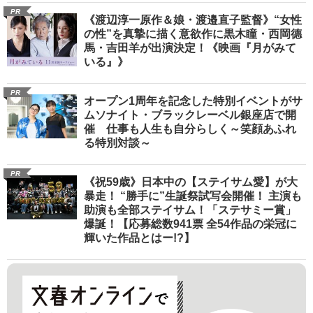
PR
《渡辺淳一原作＆娘・渡邉直子監督》“女性
の性”を真摯に描く意欲作に黒木瞳・西岡德
馬・吉田羊が出演決定！《映画『月がみて
いる』》
PR
オープン1周年を記念した特別イベントがサ
ムソナイト・ブラックレーベル銀座店で開
催 仕事も人生も自分らしく～笑顔あふれ
る特別対談～
PR
《祝59歳》日本中の【ステイサム愛】が大
暴走！ “勝手に”生誕祭試写会開催！ 主演も
助演も全部ステイサム！「ステサミー賞」
爆誕！【応募総数941票 全54作品の栄冠に
輝いた作品とはー!?】