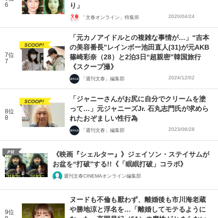
6
り」
2020/04/24
「文春オンライン」特集班
「元カノアイドルとの複雑な事情が…」“吉本
SCOOP!
の美容番長”レインボー池田直人(31)が元AKB
7位
篠崎彩奈（28）と2泊3日“超親密”韓国旅行
7
《スクープ撮》
2024/12/02
「週刊文春」編集部
「ジャニーさんがお尻に自分でクリームを塗
SCOOP!
って…」元ジャニーズJr. 石丸志門氏が求めら
8位
8
れたおぞましい性行為
2023/06/28
「週刊文春」編集部
PR
《映画『シェルター』》ジェイソン・ステイサムが
お盆を“打破”する!!《「眠眠打破」コラボ》
週刊文春CINEMAオンライン編集部
ヌードも不倫も厭わず、離婚後も市川海老蔵
や勝地涼と浮名を…「離婚してモテるように
9位