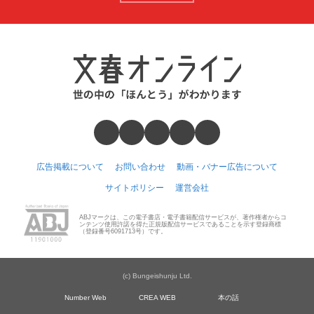
広告掲載について
お問い合わせ
動画・バナー広告について
サイトポリシー
運営会社
ABJマークは、この電子書店・電子書籍配信サービスが、著作権者からコ
ンテンツ使用許諾を得た正規版配信サービスであることを示す登録商標
（登録番号6091713号）です。
(c) Bungeishunju Ltd.
Number Web
CREA WEB
本の話