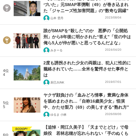
づいた」元SMAP草彅剛（49）が巻き込まれ
た「ジャニーズ性加害問題」の“数奇な因縁”
2023/08/04
山本 雲丹
誰がSMAPを“殺した”のか 悪夢の「公開処
刑」から8年後に明かされた“答え”「世の中は
俺ら5人が仲が悪いと思ってるんだよな」
2024/04/20
みきーる
2度も誘拐された少女の両親は、犯人に性的に
籠絡されていた……全米を驚愕させた事件と
4位
4
は
2019/07/01
辰巳JUNK
ヤクザ顔負けの「血みどろ情事」豊満な身体
を舐めまわされ…「自称16歳美少女」怪演
5位
5
中、かたせ梨乃（69）の美しすぎる“熟れ方”
2026/08/06
ゆるま 小林
【追悼・岡江久美子】「天までとどけ」で母
SCOOP!
娘役 若林志穂が忘れられない「手のぬくも
6位