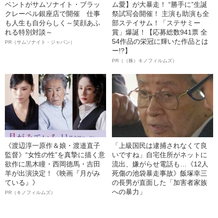
ベントがサムソナイト・ブラッ
ム愛】が大暴走！ “勝手に”生誕
クレーベル銀座店で開催 仕事
祭試写会開催！ 主演も助演も全
も人生も自分らしく～笑顔あふ
部ステイサム！「ステサミー
れる特別対談～
賞」爆誕！【応募総数941票 全
54作品の栄冠に輝いた作品とは
PR（サムソナイト・ジャパン）
ー!?】
PR（（株）キノフィルムズ）
《渡辺淳一原作＆娘・渡邉直子
「上級国民は逮捕されなくて良
監督》“女性の性”を真摯に描く意
いですね」自宅住所がネットに
欲作に黒木瞳・西岡德馬・吉田
流出、嫌がらせ電話も…《12人
羊が出演決定！《映画『月がみ
死傷の池袋暴走事故》飯塚幸三
ている』》
の長男が直面した「加害者家族
への暴力」
PR（キノフィルムズ）