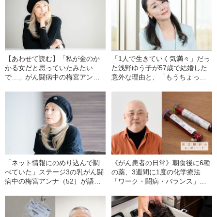
【あわせて読む】「私が金のか
「1人で生きていく気満々」だっ
かる女だと思っていたみたい
た浅野ゆう子が57歳で結婚した
で…」がん闘病中の梅宮アンナ
意外な理由と、「もうちょっと
（52）が明かす、夫との衝撃的
女性らしくしよう」と言われた
な初対面《出会って10日で結
時の“無理しない”対処法とは
婚》
「ネット情報にのめり込んで調
《がん患者の日常》朝食後に6種
べていた」ステージ3の乳がん闘
の薬、3週間に1度の化学療法
病中の梅宮アンナ（52）が語
「ワーク・闘病・バランス」の
る、医師から禁止されたこと
リアル