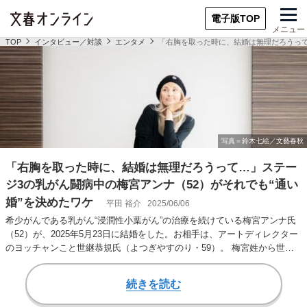
電子版TOP
メニュー
TOP
インタビュー／対談
エンタメ
「右胸を取った時に、結婚は無理だろうって
「右胸を取った時に、結婚は無理だろうって…」ステー
ジ3の乳がん闘病中の梅宮アンナ（52）がそれでも“通い
婚”を決めたワケ
平田 裕介
2025/06/06
希少がんである乳がん“浸潤性小葉がん”の治療を続けている梅宮アンナ氏
（52）が、2025年5月23日に結婚をした。お相手は、アートディレクター
のヨッチャンこと世継恭規氏（よつぎやすのり・59）。 梅宮姓から世継
姓に…
続きを読む