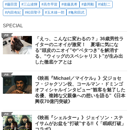
#藤田晋
#三山凌輝
#高市早苗
#後藤真希
#森岡毅
#城彰二
#内田有紀
#松田聖子
#玉木雄一郎
#亀和田武
SPECIAL
PR
「えっ、こんなに変わるの？」36歳男性ラ
イターのニオイが激変！ 夏場に気にな
る“頭皮のニオイ”や“ベタつき”を解消す
る、“ウィッグのスペシャリスト”が生み出
した徹底ケアとは
PR
《映画『Michael／マイケル』》父ジョセ
フ・ジャクソン役、コールマン・ドミンゴ
オフィシャルインタビュー“観客を魅了した
名優、複雑な父親像への想いを語る”《日本
興収70億円突破》
PR
《映画『シェルター』》ジェイソン・ステ
イサムがお盆を“打破”する!!《「眠眠打破」
コラボ》