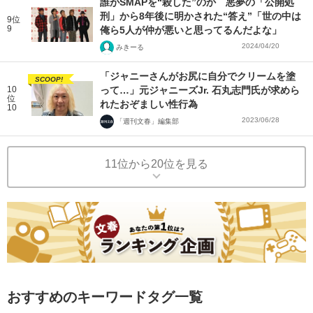
誰がSMAPを“殺した”のか 悪夢の「公開処
刑」から8年後に明かされた“答え”「世の中は
9位
9
俺ら5人が仲が悪いと思ってるんだよな」
2024/04/20
みきーる
「ジャニーさんがお尻に自分でクリームを塗
SCOOP!
10
って…」元ジャニーズJr. 石丸志門氏が求めら
位
れたおぞましい性行為
10
2023/06/28
「週刊文春」編集部
11位から20位を見る
おすすめのキーワードタグ一覧