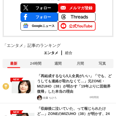
フォロー
メルマガ登録
フォロー
公式YouTube
Googleニュース
「エンタメ」記事のランキング
エンタメ
総合
最新
24時間
週間
月間
写真
「再結成するなら5人全員がいい」「でも、ど
NEW
うしても連絡が取れなくて…」元ZONE・
MIZUHO（38）が明かす「19年ぶりに芸能界
復帰」した本当の理由
6時間前
佐藤 ちひろ
「収録後に泣いていた、って報じられたけ
NEW
ど…」ZONEのMIZUHO（38）が明かす、24