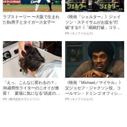
ラブストーリー 〜大阪で生まれ
《映画『シェルター』》ジェイ
たBs男子とタイガース女子〜
ソン・ステイサムがお盆を“打
破”する!!《「眠眠打破」コラ
ボ》
PR（キノフィルムズ）
「えっ、こんなに変わるの？」
《映画『Michael／マイケル』》
36歳男性ライターのニオイが激
父ジョセフ・ジャクソン役、コ
変！ 夏場に気になる“頭皮のニ
ールマン・ドミンゴ オフィシャ
オイ”や“ベタつき”を解消す
ルインタビュー“観客を魅了した
PR（株式会社スヴェンソン）
PR（キノフィルムズ）
る、“ウィッグのスペシャリス
名優、複雑な父親像への想いを
ト”が生み出した徹底ケアとは
語る”《日本興収70億円突破》