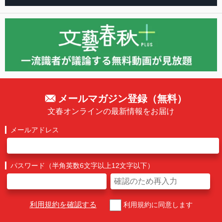
メールマガジン登録（無料）
文春オンラインの最新情報をお届け
メールアドレス
パスワード（半角英数6文字以上12文字以下）
利用規約を確認する
利用規約に同意します