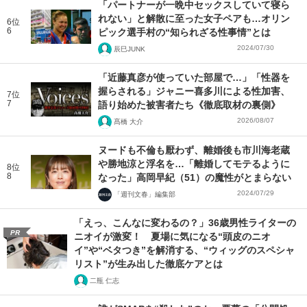
「パートナーが一晩中セックスしていて寝ら
れない」と解散に至った女子ペアも…オリン
6位
6
ピック選手村の“知られざる性事情”とは
2024/07/30
辰巳JUNK
「近藤真彦が使っていた部屋で…」「性器を
握らされる」ジャニー喜多川による性加害、
7位
7
語り始めた被害者たち《徹底取材の裏側》
2026/08/07
髙橋 大介
ヌードも不倫も厭わず、離婚後も市川海老蔵
や勝地涼と浮名を…「離婚してモテるように
8位
8
なった」高岡早紀（51）の魔性がとまらない
2024/07/29
「週刊文春」編集部
「えっ、こんなに変わるの？」36歳男性ライターの
PR
ニオイが激変！ 夏場に気になる“頭皮のニオ
イ”や“ベタつき”を解消する、“ウィッグのスペシャ
リスト”が生み出した徹底ケアとは
二瓶 仁志