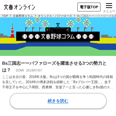
電子版TOP
メニュー
TOP
文春野球コラム
オリックス・バファローズ
Bs三国志ーーバファローズを
Bs三国志ーーバファローズを躍進させる3つの勢力と
は？
DOMI
2018/07/07
ここは太古の昔、2018年大阪。Bsは3つの国が覇権を争う戦国時代の様相
を呈していた。2014年の博多決戦を経験した「Bsプロパー王国」。金子
千尋王子を中心にT-岡田、西勇輝、安達了一と言った心優しきBs国のスタ
ー…
続きを読む