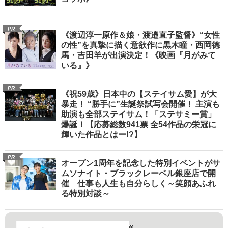
PR
《渡辺淳一原作＆娘・渡邉直子監督》“女性
の性”を真摯に描く意欲作に黒木瞳・西岡德
馬・吉田羊が出演決定！《映画『月がみて
いる』》
PR
《祝59歳》日本中の【ステイサム愛】が大
暴走！ “勝手に”生誕祭試写会開催！ 主演も
助演も全部ステイサム！「ステサミー賞」
爆誕！【応募総数941票 全54作品の栄冠に
輝いた作品とはー!?】
PR
オープン1周年を記念した特別イベントがサ
ムソナイト・ブラックレーベル銀座店で開
催 仕事も人生も自分らしく～笑顔あふれ
る特別対談～