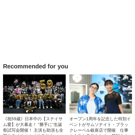
Recommended for you
《祝59歳》日本中の【ステイサ
オープン1周年を記念した特別イ
ム愛】が大暴走！ “勝手に”生誕
ベントがサムソナイト・ブラッ
祭試写会開催！ 主演も助演も全
クレーベル銀座店で開催 仕事