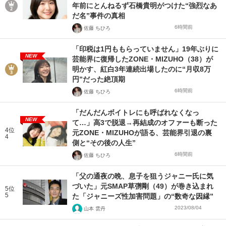
年前にとんねるず石橋貴明がつけた“強烈なあ
だ名”事件の真相
6時間前
佐藤 ちひろ
「印税は1円ももらっていません」19年ぶりに
NEW
芸能界に復帰したZONE・MIZUHO（38）が
明かす、紅白3年連続出場したのに“月収8万
円”だった絶頂期
6時間前
佐藤 ちひろ
「だんだんボイトレにも呼ばれなくなっ
NEW
て…」高3で脱退→再結成のオファーも断った
4位
元ZONE・MIZUHOが語る、芸能界引退の裏
4
側と“その後の人生”
6時間前
佐藤 ちひろ
「父の通夜の晩、息子を狙うジャニー氏に気
づいた」元SMAP草彅剛（49）が巻き込まれ
5位
5
た「ジャニーズ性加害問題」の“数奇な因縁”
2023/08/04
山本 雲丹