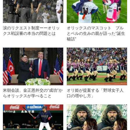
涙のリクエスト制度ーーオリッ
オリックスのマスコット ブル
クス戦誤審の本当の問題とは
とベルの生みの親が語った“誕生
秘話”
米朝会談、金正恩外交の“成功”か
オリ姫が提案する「野球女子人
らオリックスが学べること
口の増やし方」