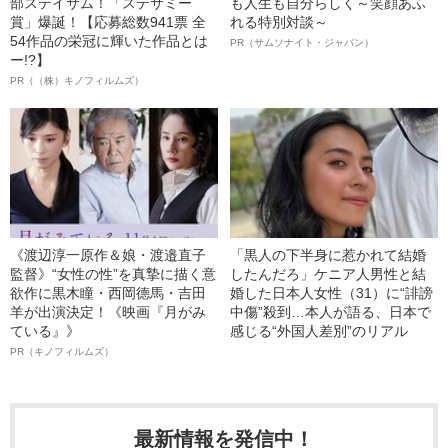
部ステイサム！「ステサミー
も人生も自分らしく～笑顔あふ
賞」爆誕！【応募総数941票 全
れる特別対談～
54作品の栄冠に輝いた作品とは
PR（サムソナイト・ジャパン）
ー!?】
PR（（株）キノフィルムズ）
《渡辺淳一原作＆娘・渡邉直子
「黒人の下半身に惹かれて結婚
監督》“女性の性”を真摯に描く意
したんだろ」ケニア人男性と結
欲作に黒木瞳・西岡德馬・吉田
婚した日本人女性（31）に“誹謗
羊が出演決定！《映画『月がみ
中傷”殺到…本人が語る、日本で
ている』》
感じる“外国人差別”のリアル
PR（キノフィルムズ）
最新情報を発信中！