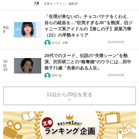
「文春オンライン」編集部
「生理が来ないの」チョコバナナをくわえ、
自らの経血を…“狂気すぎるJK”を熱演、旧ジ
9位
ャニーズ系アイドルの【推しの子】原菜乃華
9
（22）の早熟キャリア
2026/08/05
ゆるま 小林
20代でのヌード、伝説の“失禁シーン”を熱
10
演、沢田研二との“略奪婚”のウラには…田中
位
裕子71歳「色香のある人生」
10
2026/04/29
田中 稲
11位から20位を見る