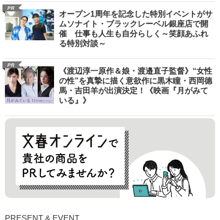
PR
オープン1周年を記念した特別イベントがサ
ムソナイト・ブラックレーベル銀座店で開
催 仕事も人生も自分らしく～笑顔あふれ
る特別対談～
PR
《渡辺淳一原作＆娘・渡邉直子監督》“女性
の性”を真摯に描く意欲作に黒木瞳・西岡德
馬・吉田羊が出演決定！《映画『月がみて
いる』》
PRESENT & EVENT