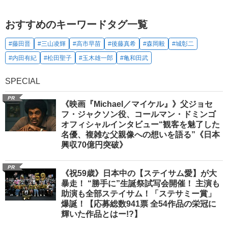
おすすめのキーワードタグ一覧
#藤田晋
#三山凌輝
#高市早苗
#後藤真希
#森岡毅
#城彰二
#内田有紀
#松田聖子
#玉木雄一郎
#亀和田武
SPECIAL
PR
《映画『Michael／マイケル』》父ジョセ
フ・ジャクソン役、コールマン・ドミンゴ
オフィシャルインタビュー“観客を魅了した
名優、複雑な父親像への想いを語る”《日本
興収70億円突破》
PR
《祝59歳》日本中の【ステイサム愛】が大
暴走！ “勝手に”生誕祭試写会開催！ 主演も
助演も全部ステイサム！「ステサミー賞」
爆誕！【応募総数941票 全54作品の栄冠に
輝いた作品とはー!?】