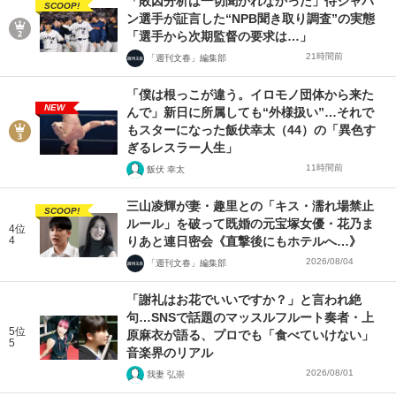
「敗因分析は一切聞かれなかった」侍ジャパ
SCOOP!
ン選手が証言した“NPB聞き取り調査”の実態
「選手から次期監督の要求は…」
21時間前
「週刊文春」編集部
「僕は根っこが違う。イロモノ団体から来た
NEW
んで」新日に所属しても“外様扱い”…それで
もスターになった飯伏幸太（44）の「異色す
ぎるレスラー人生」
11時間前
飯伏 幸太
三山凌輝が妻・趣里との「キス・濡れ場禁止
SCOOP!
ルール」を破って既婚の元宝塚女優・花乃ま
4位
4
りあと連日密会《直撃後にもホテルへ…》
2026/08/04
「週刊文春」編集部
「謝礼はお花でいいですか？」と言われ絶
句…SNSで話題のマッスルフルート奏者・上
5位
原麻衣が語る、プロでも「食べていけない」
5
音楽界のリアル
2026/08/01
我妻 弘崇