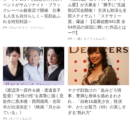
ベントがサムソナイト・ブラッ
ム愛】が大暴走！ “勝手に”生誕
クレーベル銀座店で開催 仕事
祭試写会開催！ 主演も助演も全
も人生も自分らしく～笑顔あふ
部ステイサム！「ステサミー
れる特別対談～
賞」爆誕！【応募総数941票 全
54作品の栄冠に輝いた作品とは
PR（サムソナイト・ジャパン）
ー!?】
PR（（株）キノフィルムズ）
《渡辺淳一原作＆娘・渡邉直子
ヤクザ顔負けの「血みどろ情
監督》“女性の性”を真摯に描く意
事」豊満な身体を舐めまわさ
欲作に黒木瞳・西岡德馬・吉田
れ…「自称16歳美少女」怪演
羊が出演決定！《映画『月がみ
中、かたせ梨乃（69）の美しす
ている』》
ぎる“熟れ方”
PR（キノフィルムズ）