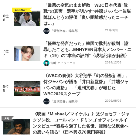
「最悪の空気のまま解散」WBC日本代表“敗
SCOOP!
戦”の真実 選手が明かす“井端ジャパン”首脳
6位
陣ほんとうの評価「良い距離感だったコーチ
6
は…」
21時間前
「週刊文春」編集部
「軽率な発言だった」韓国で批判が殺到→謝
罪したことも…ENHYPEN日本人メンバー・ニ
7位
7
キ（19）の“本当の評判”〈現地記者が解説〉
2024/12/09
吉崎 エイジーニョ
《WBCの裏側》大谷翔平「幻の登板計画」、
侍ジャパンが語る「井口新監督」「井端ジャ
8位
パンの総括」…「週刊文春」が報じた
8
WBC2026スクープ
2026/08/05
「週刊文春」編集部
《映画『Michael／マイケル』》父ジョセフ・ジャ
PR
クソン役、コールマン・ドミンゴ オフィシャルイ
ンタビュー“観客を魅了した名優、複雑な父親像へ
の想いを語る”《日本興収70億円突破》