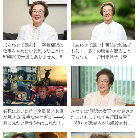
【あわせて読む】「字幕翻訳の
【あわせて読む】英語の勉強で
仕事をやめたいと思ったことは
もなく、多くの映画を観ること
50年間で一度もありません」88
でもなく……戸田奈津子（88）
歳になった戸田奈津子が“生涯現
が考える字幕翻訳家を目指す人
役”で仕事を続けられる“納得理
に最も重要なこと
由”
必死に老いに抗う名監督と名優
かつては“誤訳の女王”と批判され
が魅せる“見事な生きざま”――6
たことも…それでも戸田奈津子
月に見たい新作3本はこれだ！
（88）が業界内から絶賛される
〈『テルマがゆく！』『メガロ
ワケ「驚異的な仕事量」「私に
ポリス』『アスファルト・シテ
はマネできない」