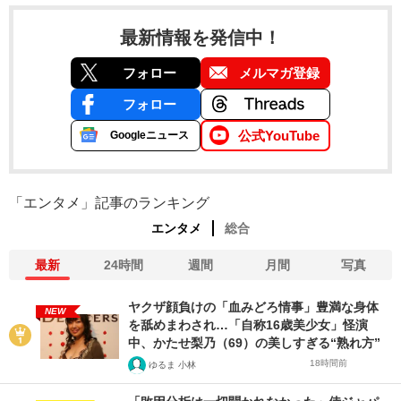
最新情報を発信中！
フォロー
メルマガ登録
フォロー
公式YouTube
Googleニュース
「エンタメ」記事のランキング
エンタメ
総合
最新
24時間
週間
月間
写真
ヤクザ顔負けの「血みどろ情事」豊満な身体
NEW
を舐めまわされ…「自称16歳美少女」怪演
中、かたせ梨乃（69）の美しすぎる“熟れ方”
18時間前
ゆるま 小林