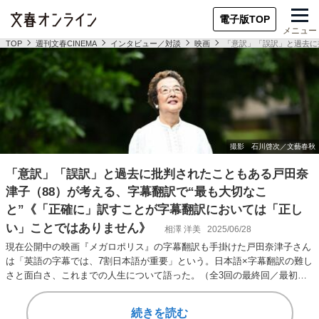
電子版TOP
メニュー
TOP
週刊文春CINEMA
インタビュー／対談
映画
「意訳」「誤訳」と過去に
「意訳」「誤訳」と過去に批判されたこともある戸田奈
津子（88）が考える、字幕翻訳で“最も大切なこ
と”《「正確に」訳すことが字幕翻訳においては「正し
い」ことではありません》
相澤 洋美
2025/06/28
現在公開中の映画『メガロポリス』の字幕翻訳も手掛けた戸田奈津子さん
は「英語の字幕では、7割日本語が重要」という。日本語×字幕翻訳の難し
さと面白さ、これまでの人生について語った。（全3回の最終回／最初か
ら読む、もっと…
続きを読む