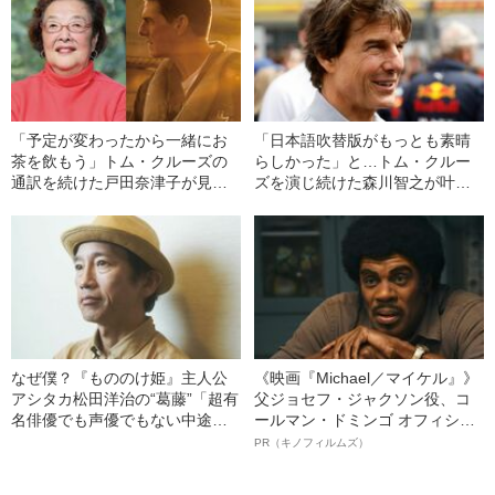
ィ』〉
「予定が変わったから一緒にお
「日本語吹替版がもっとも素晴
茶を飲もう」トム・クルーズの
らしかった」と…トム・クルー
通訳を続けた戸田奈津子が見た
ズを演じ続けた森川智之が叶え
「彼が“一発屋”にならなかった理
た“念願の対面”
由」
なぜ僕？『もののけ姫』主人公
《映画『Michael／マイケル』》
アシタカ松田洋治の“葛藤”「超有
父ジョセフ・ジャクソン役、コ
名俳優でも声優でもない中途半
ールマン・ドミンゴ オフィシャ
端な存在」だったのに…〈『君
ルインタビュー“観客を魅了した
PR（キノフィルムズ）
たちはどう生きるか』公開記
名優、複雑な父親像への想いを
念〉
語る”《日本興収70億円突破》