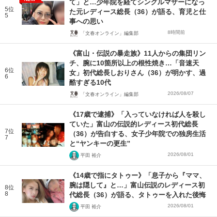
て」と…少年院を経てシングルマザーになっ
5位
た元レディース総長（36）が語る、育児と仕
5
事への思い
8時間前
「文春オンライン」編集部
《富山・伝説の暴走族》11人からの集団リン
チ、腕に10箇所以上の根性焼き…「音速天
6位
女」初代総長しおりさん（36）が明かす、過
6
酷すぎる10代
2026/08/07
「文春オンライン」編集部
《17歳で逮捕》「入っていなければ人を殺し
ていた」富山の伝説的レディース初代総長
7位
（36）が告白する、女子少年院での独房生活
7
と“ヤンキーの更生”
2026/08/01
平田 裕介
《14歳で指にタトゥー》「息子から『ママ、
腕は隠して』と…」富山伝説のレディース初
8位
8
代総長（36）が語る、タトゥーを入れた後悔
2026/08/01
平田 裕介