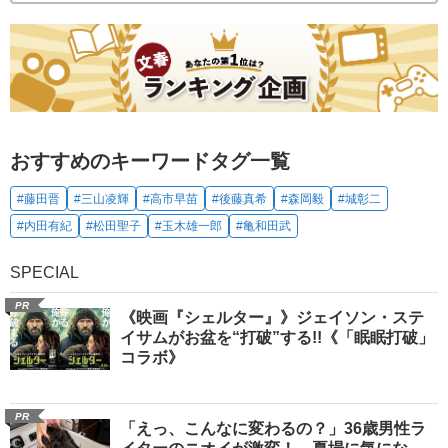
おすすめのキーワードタグ一覧
#藤田晋
#三山凌輝
#高市早苗
#後藤真希
#森岡毅
#城彰二
#内田有紀
#松田聖子
#玉木雄一郎
#亀和田武
SPECIAL
PR
《映画『シェルター』》ジェイソン・ステ
イサムがお盆を“打破”する!!《「眠眠打破」
コラボ》
PR
「えっ、こんなに変わるの？」36歳男性ラ