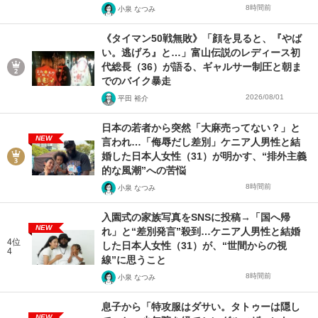
8時間前
小泉 なつみ
《タイマン50戦無敗》「顔を見ると、『やば
い。逃げろ』と…」富山伝説のレディース初
代総長（36）が語る、ギャルサー制圧と朝ま
でのバイク暴走
2026/08/01
平田 裕介
日本の若者から突然「大麻売ってない？」と
NEW
言われ…「侮辱だし差別」ケニア人男性と結
婚した日本人女性（31）が明かす、“排外主義
的な風潮”への苦悩
8時間前
小泉 なつみ
入園式の家族写真をSNSに投稿→「国へ帰
NEW
れ」と“差別発言”殺到…ケニア人男性と結婚
4位
した日本人女性（31）が、“世間からの視
4
線”に思うこと
8時間前
小泉 なつみ
息子から「特攻服はダサい。タトゥーは隠し
NEW