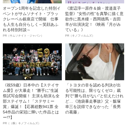
オープン1周年を記念した特別イ
《渡辺淳一原作＆娘・渡邉直子
ベントがサムソナイト・ブラッ
監督》“女性の性”を真摯に描く意
クレーベル銀座店で開催 仕事
欲作に黒木瞳・西岡德馬・吉田
も人生も自分らしく～笑顔あふ
羊が出演決定！《映画『月がみ
れる特別対談～
ている』》
PR（サムソナイト・ジャパン）
PR（キノフィルムズ）
《祝59歳》日本中の【ステイサ
「トヨタの非を認める判決が出
ム愛】が大暴走！ “勝手に”生誕
る可能性は、限りなくゼロ」裁
祭試写会開催！ 主演も助演も全
判で“勝ち目がない”と伝えたけれ
部ステイサム！「ステサミー
ど…《池袋暴走事故》父・飯塚
賞」爆誕！【応募総数941票 全
幸三を説得できなかった「長男
54作品の栄冠に輝いた作品とは
の葛藤」
ー!?】
PR（（株）キノフィルムズ）