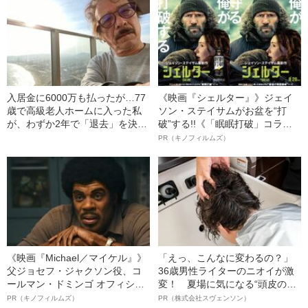
入居金に6000万も払ったが…77
《映画『シェルター』》ジェイ
歳で高級老人ホームに入った私
ソン・ステイサムがお盆を“打
が、わずか2年で「退去」を決意
破”する!!《「眠眠打破」コラ
したわけ
ボ》
PR（キノフィルムズ）
《映画『Michael／マイケル』》
「えっ、こんなに変わるの？」
父ジョセフ・ジャクソン役、コ
36歳男性ライターのニオイが激
ールマン・ドミンゴ オフィシャ
変！ 夏場に気になる“頭皮のニ
ルインタビュー“観客を魅了した
オイ”や“ベタつき”を解消す
PR（キノフィルムズ）
PR（株式会社スヴェンソン）