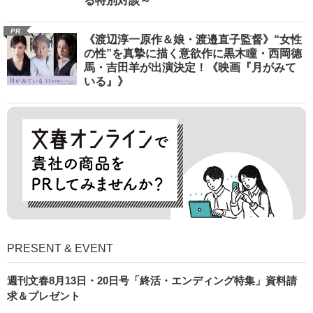
る特別対談～
PR
《渡辺淳一原作＆娘・渡邉直子監督》“女性
の性”を真摯に描く意欲作に黒木瞳・西岡德
馬・吉田羊が出演決定！《映画『月がみて
いる』》
PRESENT & EVENT
週刊文春8月13日・20日号「終活・エンディング特集」資料請
求＆プレゼント