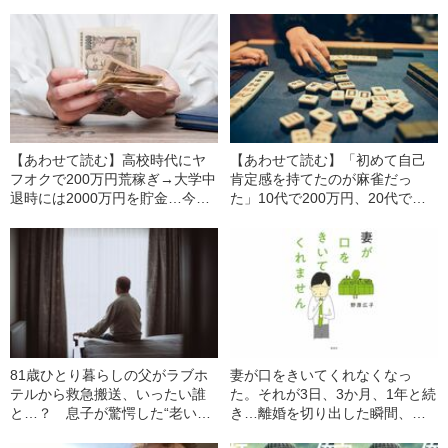
【あわせて読む】高校時代にヤ
【あわせて読む】「初めて自己
フオクで200万円荒稼ぎ→大学中
肯定感を持てたのが麻雀だっ
退時には2000万円を貯金…今ま
た」10代で200万円、20代で
で一度も「働いたことのない」
2000万円を稼いだ「優秀な若
男性のスゴい稼ぎ方「同じ状況
者」→今度は「麻雀で食ってい
にいたら誰でも稼げたと思いま
く」と決めたワケ
す」
81歳ひとり暮らしの父がラブホ
妻が口をきいてくれなくなっ
テルから救急搬送、いったい誰
た。それが3日、3か月、1年と続
と…？ 息子が驚愕した“老いた
き…離婚を切り出した瞬間、妻
親の性生活”
が見せた“驚きの反応”