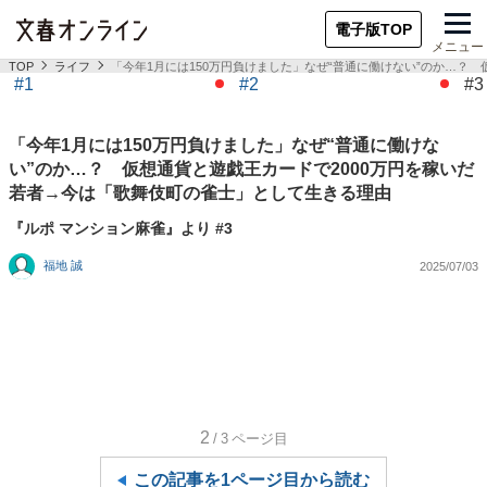
電子版TOP
メニュー
TOP
ライフ
「今年1月には150万円負けました」なぜ“普通に働けない”のか…？
#1
#2
#3
「今年1月には150万円負けました」なぜ“普通に働けな
い”のか…？ 仮想通貨と遊戯王カードで2000万円を稼いだ
若者→今は「歌舞伎町の雀士」として生きる理由
『ルポ マンション麻雀』より #3
福地 誠
2025/07/03
2
/3
ページ目
この記事を1ページ目から読む