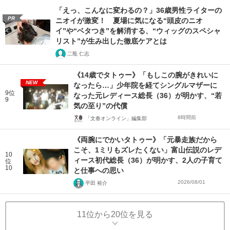
「えっ、こんなに変わるの？」36歳男性ライターの
PR
ニオイが激変！ 夏場に気になる“頭皮のニオ
イ”や“ベタつき”を解消する、“ウィッグのスペシャ
リスト”が生み出した徹底ケアとは
二瓶 仁志
《14歳でタトゥー》「もしこの腕がきれいに
NEW
なったら…」少年院を経てシングルマザーに
9位
なった元レディース総長（36）が明かす、“若
9
気の至り”の代償
8時間前
「文春オンライン」編集部
《両腕にでかいタトゥー》「元暴走族だから
こそ、1ミリもズレたくない」富山伝説のレデ
10
ィース初代総長（36）が明かす、2人の子育て
位
10
と仕事への思い
2026/08/01
平田 裕介
11位から20位を見る