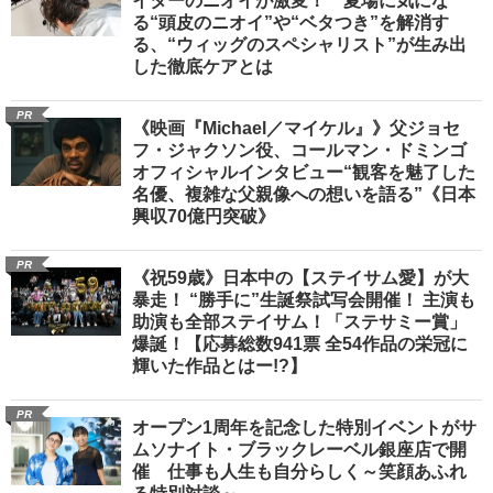
イターのニオイが激変！ 夏場に気にな
る“頭皮のニオイ”や“ベタつき”を解消す
る、“ウィッグのスペシャリスト”が生み出
した徹底ケアとは
PR
《映画『Michael／マイケル』》父ジョセ
フ・ジャクソン役、コールマン・ドミンゴ
オフィシャルインタビュー“観客を魅了した
名優、複雑な父親像への想いを語る”《日本
興収70億円突破》
PR
《祝59歳》日本中の【ステイサム愛】が大
暴走！ “勝手に”生誕祭試写会開催！ 主演も
助演も全部ステイサム！「ステサミー賞」
爆誕！【応募総数941票 全54作品の栄冠に
輝いた作品とはー!?】
PR
オープン1周年を記念した特別イベントがサ
ムソナイト・ブラックレーベル銀座店で開
催 仕事も人生も自分らしく～笑顔あふれ