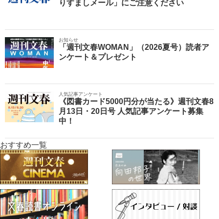
りすましメール」にご注意ください
お知らせ
「週刊文春WOMAN」（2026夏号）読者ア
ンケート＆プレゼント
人気記事アンケート
《図書カード5000円分が当たる》週刊文春8
月13日・20日号 人気記事アンケート募集
中！
おすすめ一覧