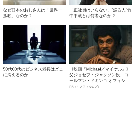
なぜ日本のおじさんは「世界一
「正社員はいらない」“煽る人”竹
孤独」なのか？
中平蔵とは何者なのか？
50代60代のビジネス老兵はどこ
《映画『Michael／マイケル』》
に消えるのか
父ジョセフ・ジャクソン役、コ
ールマン・ドミンゴ オフィシャ
ルインタビュー“観客を魅了した
PR（キノフィルムズ）
名優、複雑な父親像への想いを
語る”《日本興収70億円突破》