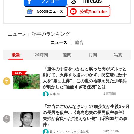
フォロー
公式YouTube
Googleニュース
「ニュース」記事のランキング
ニュース
総合
最新
24時間
週間
月間
写真
「遺体の手首をつかむと腐った肉がズルッと
NEW
剥げて」火葬すら追いつかず、防空壕に数十
人を“集団土葬”…この世の地獄を見た少年兵
が明かした“過酷すぎる任務”とは
18時間前
永井 均
「本当にごめんなさい」17歳少女が生後5ヶ月
の長男を殺害…《高島忠夫の長男殺害事件》
夫婦が背負った“消えない傷”（昭和39年の事
件）
2026/03/09
鉄人ノンフィクション編集部