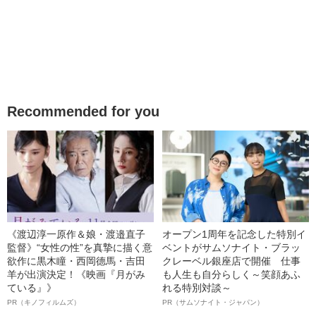
Recommended for you
《渡辺淳一原作＆娘・渡邉直子
オープン1周年を記念した特別イ
監督》“女性の性”を真摯に描く意
ベントがサムソナイト・ブラッ
欲作に黒木瞳・西岡德馬・吉田
クレーベル銀座店で開催 仕事
羊が出演決定！《映画『月がみ
も人生も自分らしく～笑顔あふ
ている』》
れる特別対談～
PR（キノフィルムズ）
PR（サムソナイト・ジャパン）