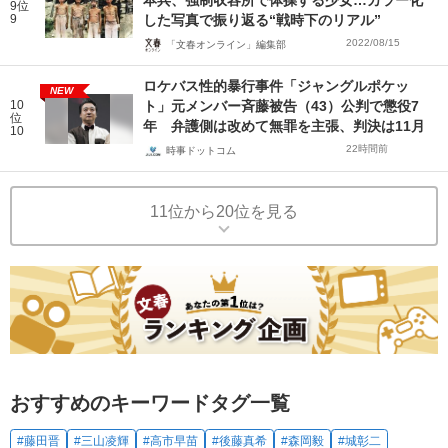
本兵、強制収容所で体操する少女…カラー化
9位
9
した写真で振り返る“戦時下のリアル”
2022/08/15
「文春オンライン」編集部
ロケバス性的暴行事件「ジャングルポケッ
NEW
10
ト」元メンバー斉藤被告（43）公判で懲役7
位
年 弁護側は改めて無罪を主張、判決は11月
10
22時間前
時事ドットコム
11位から20位を見る
おすすめのキーワードタグ一覧
#藤田晋
#三山凌輝
#高市早苗
#後藤真希
#森岡毅
#城彰二