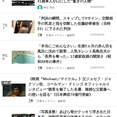
6
31歳軍人が口にした“驚きの人物”
2026/08/04
神立 尚紀
「判決の瞬間、スキップしてVサイン」交際相
手の乳首と指を切断した佐藤紗希被告（当時
7位
7
23）に下された判決
2026/06/26
「文春オンライン」編集部
「本当にごめんなさい」生後5ヵ月の赤ん坊を
風呂に沈めて殺害…人気タレント高島忠夫か
8位
ら「長男を奪った」17歳家政婦の闇深さ（昭
8
和39年の事件）
2026/03/13
「文春オンライン」編集部
《映画『Michael／マイケル』》父ジョセフ・ジャ
PR
クソン役、コールマン・ドミンゴ オフィシャルイ
ンタビュー“観客を魅了した名優、複雑な父親像へ
の想いを語る”《日本興収70億円突破》
「文春オンライン」編集部
〈写真多数〉あばら骨がクッキリ浮き出た日