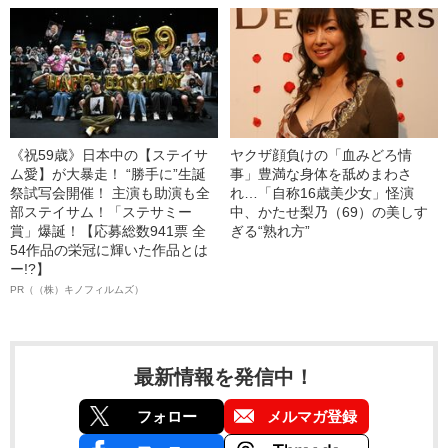
《祝59歳》日本中の【ステイサ
ヤクザ顔負けの「血みどろ情
ム愛】が大暴走！ “勝手に”生誕
事」豊満な身体を舐めまわさ
祭試写会開催！ 主演も助演も全
れ…「自称16歳美少女」怪演
部ステイサム！「ステサミー
中、かたせ梨乃（69）の美しす
賞」爆誕！【応募総数941票 全
ぎる“熟れ方”
54作品の栄冠に輝いた作品とは
ー!?】
PR（（株）キノフィルムズ）
最新情報を発信中！
フォロー
メルマガ登録