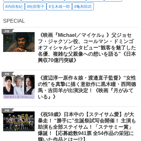
#内田有紀
#松田聖子
#玉木雄一郎
#亀和田武
SPECIAL
PR
《映画『Michael／マイケル』》父ジョセ
フ・ジャクソン役、コールマン・ドミンゴ
オフィシャルインタビュー“観客を魅了した
名優、複雑な父親像への想いを語る”《日本
興収70億円突破》
PR
《渡辺淳一原作＆娘・渡邉直子監督》“女性
の性”を真摯に描く意欲作に黒木瞳・西岡德
馬・吉田羊が出演決定！《映画『月がみて
いる』》
PR
《祝59歳》日本中の【ステイサム愛】が大
暴走！ “勝手に”生誕祭試写会開催！ 主演も
助演も全部ステイサム！「ステサミー賞」
爆誕！【応募総数941票 全54作品の栄冠に
輝いた作品とはー!?】