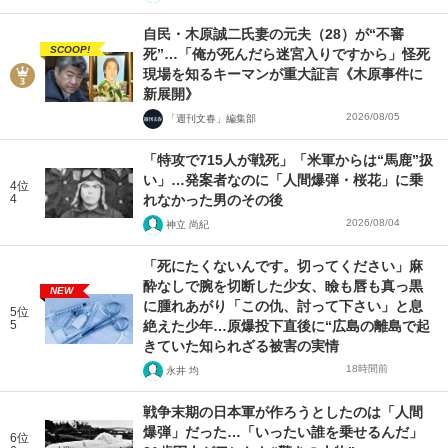
自民・木原誠二氏妻の元夫（28）が“不審
SCOOP!
死”…「俺が死んだら迷宮入りですから」怪死
現場を知るキーマンが重大証言《木原事件に
新展開》
2026/08/05
「週刊文春」編集部
「特攻で715人が戦死」「米軍からは“馬鹿”扱
い」…発案者なのに「人間爆弾・桜花」に乗
4位
4
れなかった男のその後
2026/08/04
神立 尚紀
「死にたくないんです。切ってください」麻
酔なしで腕を切断した少女、瞼も唇も真っ黒
NEW
に腫れあがり「この仇、討って下さい」と息
5位
5
絶えた少年…原爆投下直後に“広島の離島で起
きていた知られざる被害の実情
18時間前
永井 均
戦争末期の日本軍が作ろうとしたのは「人間
爆弾」だった…「いったい誰を乗せるんだ」
6位