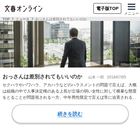
電子版TOP
メニュー
TOP
ニュース
おっさんは差別されてもいいのか
おっさんは差別されてもいいのか
山本 一郎
2018/07/05
セクハラやパワハラ、アカハラなどのハラスメントの問題で言えば、大概
は組織の中で人事決定権のある上長が立場の弱い女性に対して横暴な態度
をとることが問題視される一方、中年男性限定で言えば常に迫害される立
場にあるわけです…
続きを読む