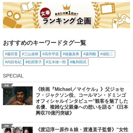
おすすめのキーワードタグ一覧
#藤田晋
#三山凌輝
#高市早苗
#後藤真希
#森岡毅
#城彰二
#内田有紀
#松田聖子
#玉木雄一郎
#亀和田武
SPECIAL
PR
《映画『Michael／マイケル』》父ジョセ
フ・ジャクソン役、コールマン・ドミンゴ
オフィシャルインタビュー“観客を魅了した
名優、複雑な父親像への想いを語る”《日本
興収70億円突破》
PR
《渡辺淳一原作＆娘・渡邉直子監督》“女性