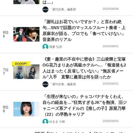
は…」
2026/08/06
「週刊文春」編集部
「謝礼はお花でいいですか？」と言われ絶
句…SNSで話題のマッスルフルート奏者・上
6位
原麻衣が語る、プロでも「食べていけない」
6
音楽界のリアル
2026/08/01
我妻 弘崇
《妻・趣里の不在中に密会》三山凌輝と宝塚
SCOOP!
OG花乃まりあが高級ホテルへ…「報道後も2
7位
人はまったく反省していない」“無反省メー
7
ル”入手 直撃に趣里は何を語ったか
2026/08/01
「週刊文春」編集部
「生理が来ないの」チョコバナナをくわえ、
自らの経血を…“狂気すぎるJK”を熱演、旧ジ
8位
ャニーズ系アイドルの【推しの子】原菜乃華
8
（22）の早熟キャリア
2026/08/05
ゆるま 小林