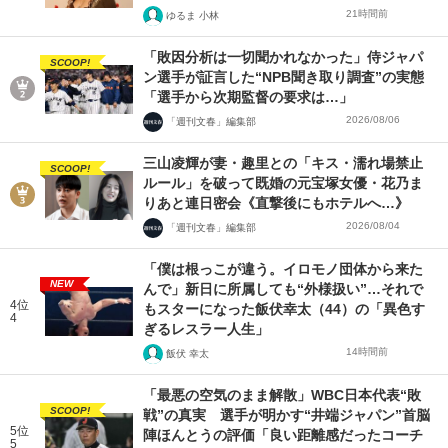
21時間前
ゆるま 小林
「敗因分析は一切聞かれなかった」侍ジャパ
SCOOP!
ン選手が証言した“NPB聞き取り調査”の実態
「選手から次期監督の要求は…」
2026/08/06
「週刊文春」編集部
三山凌輝が妻・趣里との「キス・濡れ場禁止
SCOOP!
ルール」を破って既婚の元宝塚女優・花乃ま
りあと連日密会《直撃後にもホテルへ…》
2026/08/04
「週刊文春」編集部
「僕は根っこが違う。イロモノ団体から来た
NEW
んで」新日に所属しても“外様扱い”…それで
4位
もスターになった飯伏幸太（44）の「異色す
4
ぎるレスラー人生」
14時間前
飯伏 幸太
「最悪の空気のまま解散」WBC日本代表“敗
SCOOP!
戦”の真実 選手が明かす“井端ジャパン”首脳
5位
陣ほんとうの評価「良い距離感だったコーチ
5