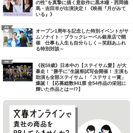
の性”を真摯に描く意欲作に黒木瞳・西岡德
馬・吉田羊が出演決定！《映画『月がみて
いる』》
PR
オープン1周年を記念した特別イベントがサ
ムソナイト・ブラックレーベル銀座店で開
催 仕事も人生も自分らしく～笑顔あふれ
る特別対談～
PR
《祝59歳》日本中の【ステイサム愛】が大
暴走！ “勝手に”生誕祭試写会開催！ 主演も
助演も全部ステイサム！「ステサミー賞」
爆誕！【応募総数941票 全54作品の栄冠に
輝いた作品とはー!?】