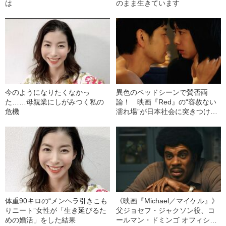
は
のまま生きています
今のようになりたくなかっ
異色のベッドシーンで賛否両
た……母親業にしがみつく私の
論！ 映画『Red』の“容赦ない
危機
濡れ場”が日本社会に突きつけた
もの
体重90キロの“メンヘラ引きこも
《映画『Michael／マイケル』》
りニート”女性が「生き延びるた
父ジョセフ・ジャクソン役、コ
めの婚活」をした結果
ールマン・ドミンゴ オフィシャ