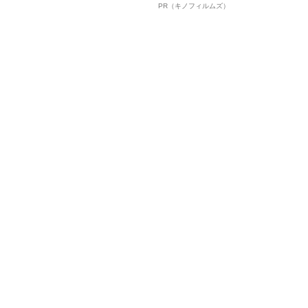
ルインタビュー“観客を魅了した
PR（キノフィルムズ）
名優、複雑な父親像への想いを
語る”《日本興収70億円突破》