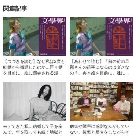
関連記事
【つづきを読む】なぜ私は2度も
【あわせて読む】「前の前の旦
結婚から撤退したのか…再々婚
那さんの苗字になるのはダメな
を目前に、姓に翻弄される漫画
の？」再々婚を目前に、姓に翻
家が体験する“今世紀最大の理不
弄される漫画家が体験する“今世
尽”
紀最大の理不尽”
モテてきた私…結婚して子を産
病気や障害に感謝なんかしてい
んで、年を取っても続く地獄と
ない。後悔と反省をしながらそ