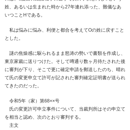
姓、あるいは生まれた時から27年連れ添った、難儀なあ
いつことHである。
私は悩みに悩み、利便と都合を考えてOの姓に戻すこと
とした。
謎の焦燥感に駆られるまま怒涛の勢いで書類を作成し、
東京家裁に送りつけた。そして噂通り数ヶ月待たされた後
に審判が下り、そこで更に確定申請を郵送したのち、晴れ
て氏の変更申立て許可が記された審判確定証明書が送られ
てきたのだった。
令和5年（家）第68××号
氏の変更許可申立事件について、当裁判所はその申立て
を相当と認め、次のとおり審判する。
主文