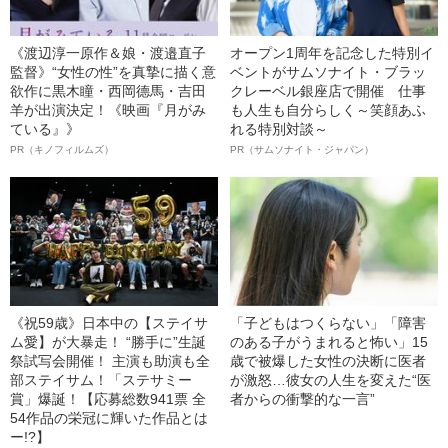
《渡辺淳一原作＆娘・渡邉直子
オープン1周年を記念した特別イ
監督》“女性の性”を真摯に描く意
ベントがサムソナイト・ブラッ
欲作に黒木瞳・西岡德馬・吉田
クレーベル銀座店で開催 仕事
羊が出演決定！《映画『月がみ
も人生も自分らしく～笑顔あふ
ている』》
れる特別対談～
PR（キノフィルムズ）
PR（サムソナイト・ジャパン）
《祝59歳》日本中の【ステイサ
「子どもはつくらない」「障害
ム愛】が大暴走！ “勝手に”生誕
のある子がうまれると怖い」15
祭試写会開催！ 主演も助演も全
歳で被爆した女性の決断に医者
部ステイサム！「ステサミー
が激怒…彼女の人生を変えた“医
賞」爆誕！【応募総数941票 全
者からの衝撃的な一言”
54作品の栄冠に輝いた作品とは
ー!?】