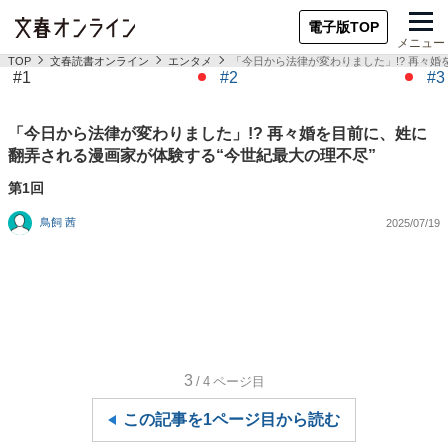
電子版TOP
メニュー
TOP
文春読書オンライン
エンタメ
「今日から法律が変わりました」!? 再々婚
#1
#2
#3
「今日から法律が変わりました」!? 再々婚を目前に、姓に
翻弄される漫画家が体験する“今世紀最大の理不尽”
第1回
鳥飼 茜
2025/07/19
3
/4
ページ目
この記事を1ページ目から読む