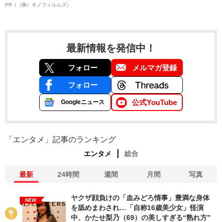
PR（（株）キノフィルムズ）
最新情報を発信中！
フォロー
メルマガ登録
フォロー
公式YouTube
Googleニュース
「エンタメ」記事のランキング
エンタメ
総合
最新
24時間
週間
月間
写真
ヤクザ顔負けの「血みどろ情事」豊満な身体
NEW
を舐めまわされ…「自称16歳美少女」怪演
中、かたせ梨乃（69）の美しすぎる“熟れ方”