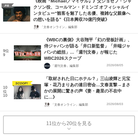
《映画『Michael／マイケル』》父ジョセフ・ジャ
PR
クソン役、コールマン・ドミンゴ オフィシャルイ
ンタビュー“観客を魅了した名優、複雑な父親像へ
の想いを語る”《日本興収70億円突破》
「文春オンライン」編集部
《WBCの裏側》大谷翔平「幻の登板計画」、
侍ジャパンが語る「井口新監督」「井端ジャ
9位
パンの総括」…「週刊文春」が報じた
9
WBC2026スクープ
2026/08/05
「週刊文春」編集部
「取材された日にホテル？」三山凌輝と元宝
SCOOP!
塚・花乃まりあの連日密会…文春直撃→まさ
10
かの展開に驚きの声《妻・趣里の不在中
位
10
に…》
2026/08/03
「文春オンライン」編集部
11位から20位を見る