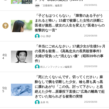
2023/09/01
「文藝春秋」編集部
「子どもはつくらない」「障害のある子がう
まれると怖い」15歳で被爆した女性の決断に
医者が激怒…彼女の人生を変えた“医者からの
衝撃的な一言”
2026/08/06
小山 美砂
「本当にごめんなさい」17歳少女が生後5ヶ月
の長男を殺害…《高島忠夫の長男殺害事件》
4位
夫婦が背負った“消えない傷”（昭和39年の事
4
件）
2026/03/09
鉄人ノンフィクション編集部
「死にたくないんです。切ってください」麻
酔なしで腕を切断した少女、瞼も唇も真っ黒
に腫れあがり「この仇、討って下さい」と息
5位
5
絶えた少年…原爆投下直後に“広島の離島で起
きていた知られざる被害の実情
2026/08/06
永井 均