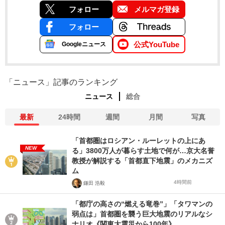
フォロー
メルマガ登録
フォロー
公式YouTube
Googleニュース
「ニュース」記事のランキング
ニュース
総合
最新
24時間
週間
月間
写真
「首都圏はロシアン・ルーレットの上にあ
NEW
る」3800万人が暮らす土地で何が…京大名誉
教授が解説する「首都直下地震」のメカニズ
ム
4時間前
鎌田 浩毅
「都庁の高さの“燃える竜巻”」「タワマンの
弱点は」首都圏を襲う巨大地震のリアルなシ
ナリオ《関東大震災から100年》