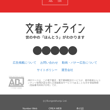
広告掲載について
お問い合わせ
動画・バナー広告について
サイトポリシー
運営会社
ABJマークは、この電子書店・電子書籍配信サービスが、著作権者からコ
ンテンツ使用許諾を得た正規版配信サービスであることを示す登録商標
（登録番号6091713号）です。
(c) Bungeishunju Ltd.
Number Web
CREA WEB
本の話