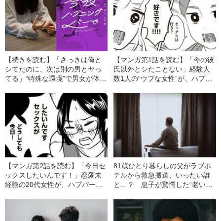
【続きを読む】「さっきは俺と
【マンガ第1話を読む】「今の彼
シてたのに、次は別の男とヤっ
氏以外とシたことない」経験人
てる」“特殊な環境”で男女が体の
数1人の“ウブな女性”が、ハプバ
関係を…元ハプバー店員の女性
ーで初対面の男性とセックスし
が語る、ハプバーの知られざる
た結果…
実態
【マンガ第2話を読む】「今日セ
81歳ひとり暮らしの父がラブホ
ックスしたいんです！」恋愛未
テルから救急搬送、いったい誰
経験の20代女性が、ハプバー
と…？ 息子が驚愕した“老いた
で“どうしても処女を捨てたかっ
親の性生活”
た”理由とは