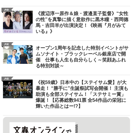
PR
《渡辺淳一原作＆娘・渡邉直子監督》“女性
の性”を真摯に描く意欲作に黒木瞳・西岡德
馬・吉田羊が出演決定！《映画『月がみて
いる』》
PR
オープン1周年を記念した特別イベントがサ
ムソナイト・ブラックレーベル銀座店で開
催 仕事も人生も自分らしく～笑顔あふれ
る特別対談～
PR
《祝59歳》日本中の【ステイサム愛】が大
暴走！ “勝手に”生誕祭試写会開催！ 主演も
助演も全部ステイサム！「ステサミー賞」
爆誕！【応募総数941票 全54作品の栄冠に
輝いた作品とはー!?】