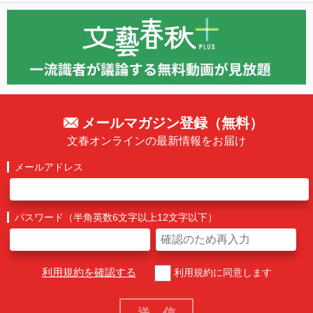
メールマガジン登録（無料）
文春オンラインの最新情報をお届け
メールアドレス
パスワード（半角英数6文字以上12文字以下）
利用規約を確認する
利用規約に同意します