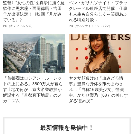
監督》“女性の性”を真摯に描く意
ベントがサムソナイト・ブラッ
欲作に黒木瞳・西岡德馬・吉田
クレーベル銀座店で開催 仕事
羊が出演決定！《映画『月がみ
も人生も自分らしく～笑顔あふ
ている』》
れる特別対談～
PR（キノフィルムズ）
PR（サムソナイト・ジャパン）
「首都圏はロシアン・ルーレッ
ヤクザ顔負けの「血みどろ情
トの上にある」3800万人が暮ら
事」豊満な身体を舐めまわさ
す土地で何が…京大名誉教授が
れ…「自称16歳美少女」怪演
解説する「首都直下地震」のメ
中、かたせ梨乃（69）の美しす
カニズム
ぎる“熟れ方”
最新情報を発信中！