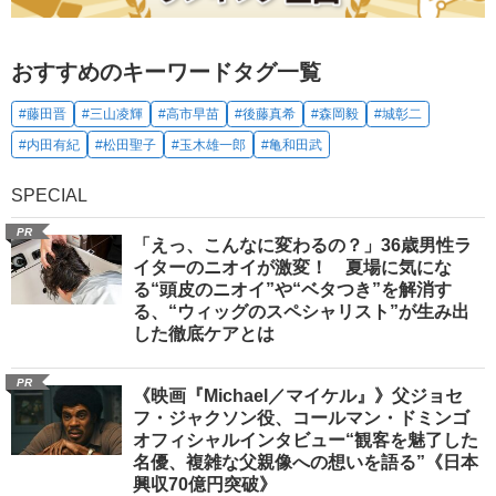
おすすめのキーワードタグ一覧
#藤田晋
#三山凌輝
#高市早苗
#後藤真希
#森岡毅
#城彰二
#内田有紀
#松田聖子
#玉木雄一郎
#亀和田武
SPECIAL
PR
「えっ、こんなに変わるの？」36歳男性ラ
イターのニオイが激変！ 夏場に気にな
る“頭皮のニオイ”や“ベタつき”を解消す
る、“ウィッグのスペシャリスト”が生み出
した徹底ケアとは
PR
《映画『Michael／マイケル』》父ジョセ
フ・ジャクソン役、コールマン・ドミンゴ
オフィシャルインタビュー“観客を魅了した
名優、複雑な父親像への想いを語る”《日本
興収70億円突破》