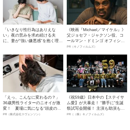
「いきなり性行為はありえな
《映画『Michael／マイケル』》
い」夜の営みを求め続ける夫
父ジョセフ・ジャクソン役、コ
に、妻が“強い嫌悪感”を抱く理由
ールマン・ドミンゴ オフィシャ
とは…中高年夫婦が直面する“レ
ルインタビュー“観客を魅了した
PR（キノフィルムズ）
ス問題”の現実
名優、複雑な父親像への想いを
語る”《日本興収70億円突破》
「えっ、こんなに変わるの？」
《祝59歳》日本中の【ステイサ
36歳男性ライターのニオイが激
ム愛】が大暴走！ “勝手に”生誕
変！ 夏場に気になる“頭皮のニ
祭試写会開催！ 主演も助演も全
オイ”や“ベタつき”を解消す
部ステイサム！「ステサミー
PR（株式会社スヴェンソン）
PR（（株）キノフィルムズ）
る、“ウィッグのスペシャリス
賞」爆誕！【応募総数941票 全
ト”が生み出した徹底ケアとは
54作品の栄冠に輝いた作品とは