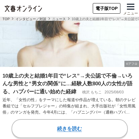
電子版TOP
メニュー
TOP
インタビュー／対談
ニュース
10歳上の夫と結婚1年目で“レス”→夫公認
10歳上の夫と結婚1年目で“レス”→夫公認で不倫→いろ
んな男性と“男女の関係”に…経験人数800人の女性が語
る、ハプバーに通い始めた経緯
桃沢 もちこ
2025/08/03
近年、「女性の性」をテーマにした報道や作品が増えている。朝のテレビ
番組では「セルフプレジャー」の特集が組まれ、大手出版社が「女性用風
俗」のマンガを発売。今年4月には、「ハプニングバー（通称ハプバ
ー）」を舞台に女性の…
続きを読む