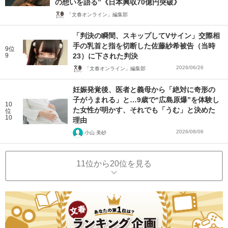
の想いを語る”《日本興収70億円突破》
「文春オンライン」編集部
「判決の瞬間、スキップしてVサイン」交際相
手の乳首と指を切断した佐藤紗希被告（当時
9位
9
23）に下された判決
2026/06/26
「文春オンライン」編集部
妊娠発覚後、医者と義母から「絶対に奇形の
子がうまれる」と…9歳で“広島原爆”を体験し
10
た女性が明かす、それでも「うむ」と決めた
位
10
理由
2026/08/06
小山 美砂
11位から20位を見る