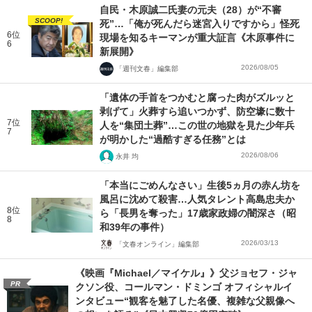
自民・木原誠二氏妻の元夫（28）が“不審
SCOOP!
死”…「俺が死んだら迷宮入りですから」怪死
6位
現場を知るキーマンが重大証言《木原事件に
6
新展開》
2026/08/05
「週刊文春」編集部
「遺体の手首をつかむと腐った肉がズルッと
剥げて」火葬すら追いつかず、防空壕に数十
7位
人を“集団土葬”…この世の地獄を見た少年兵
7
が明かした“過酷すぎる任務”とは
2026/08/06
永井 均
「本当にごめんなさい」生後5ヵ月の赤ん坊を
風呂に沈めて殺害…人気タレント高島忠夫か
8位
ら「長男を奪った」17歳家政婦の闇深さ（昭
8
和39年の事件）
2026/03/13
「文春オンライン」編集部
《映画『Michael／マイケル』》父ジョセフ・ジャ
PR
クソン役、コールマン・ドミンゴ オフィシャルイ
ンタビュー“観客を魅了した名優、複雑な父親像へ