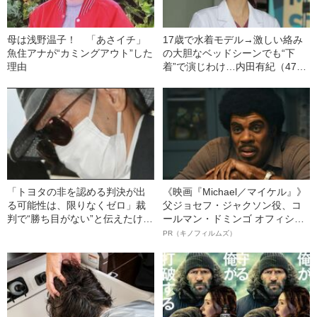
母は浅野温子！ 「あさイチ」
17歳で水着モデル→激しい絡み
魚住アナが“カミングアウト”した
の大胆なベッドシーンでも“下
理由
着”で演じわけ…内田有紀（47）
の“一度は引退した”女優人生
「トヨタの非を認める判決が出
《映画『Michael／マイケル』》
る可能性は、限りなくゼロ」裁
父ジョセフ・ジャクソン役、コ
判で“勝ち目がない”と伝えたけれ
ールマン・ドミンゴ オフィシャ
ど…《池袋暴走事故》父・飯塚
ルインタビュー“観客を魅了した
PR（キノフィルムズ）
幸三を説得できなかった「長男
名優、複雑な父親像への想いを
の葛藤」
語る”《日本興収70億円突破》