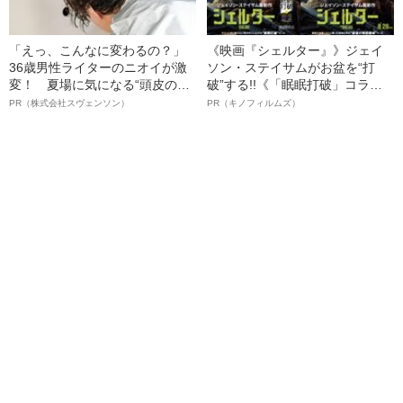
「えっ、こんなに変わるの？」
《映画『シェルター』》ジェイ
36歳男性ライターのニオイが激
ソン・ステイサムがお盆を“打
変！ 夏場に気になる“頭皮のニ
破”する!!《「眠眠打破」コラ
オイ”や“ベタつき”を解消す
ボ》
PR（株式会社スヴェンソン）
PR（キノフィルムズ）
る、“ウィッグのスペシャリス
ト”が生み出した徹底ケアとは