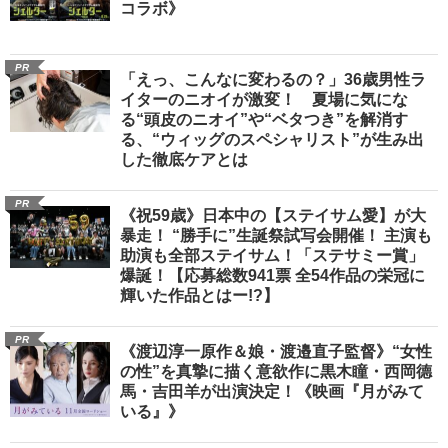
コラボ》
PR
「えっ、こんなに変わるの？」36歳男性ラ
イターのニオイが激変！ 夏場に気にな
る“頭皮のニオイ”や“ベタつき”を解消す
る、“ウィッグのスペシャリスト”が生み出
した徹底ケアとは
PR
《祝59歳》日本中の【ステイサム愛】が大
暴走！ “勝手に”生誕祭試写会開催！ 主演も
助演も全部ステイサム！「ステサミー賞」
爆誕！【応募総数941票 全54作品の栄冠に
輝いた作品とはー!?】
PR
《渡辺淳一原作＆娘・渡邉直子監督》“女性
の性”を真摯に描く意欲作に黒木瞳・西岡德
馬・吉田羊が出演決定！《映画『月がみて
いる』》