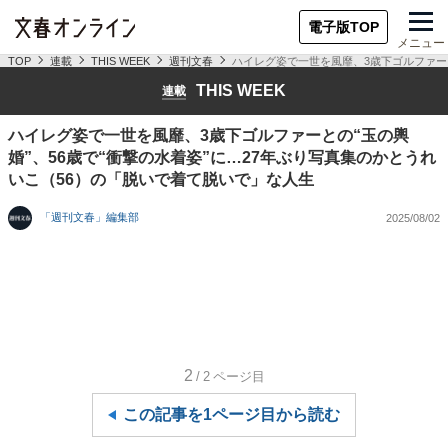
電子版TOP
メニュー
TOP
連載
THIS WEEK
週刊文春
ハイレグ姿で一世を風靡、3歳下ゴルファーと
THIS WEEK
連載
ハイレグ姿で一世を風靡、3歳下ゴルファーとの“玉の輿
婚”、56歳で“衝撃の水着姿”に…27年ぶり写真集のかとうれ
いこ（56）の「脱いで着て脱いで」な人生
「週刊文春」編集部
2025/08/02
2
/2
ページ目
この記事を1ページ目から読む