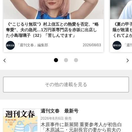
《“こじるり無双”》村上信五との熱愛を否定、“略
《夏の甲
奪愛”、夫の急死…1万円茶専門店を赤坂に出店し
蔭が敗退
た小島瑠璃子（32）「苦しんでます」
くれてよ
「週刊文春」編集部
2026/08/03
「週
その他の連載を見る
週刊文春 最新号
2026年8月6日 発売
木原事件に新展開 重要参考人が初告白
「木原誠二・元副長官の妻から前夫の