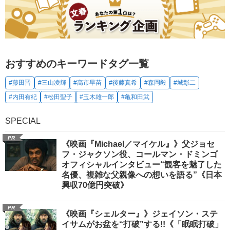
おすすめのキーワードタグ一覧
#藤田晋
#三山凌輝
#高市早苗
#後藤真希
#森岡毅
#城彰二
#内田有紀
#松田聖子
#玉木雄一郎
#亀和田武
SPECIAL
PR
《映画『Michael／マイケル』》父ジョセ
フ・ジャクソン役、コールマン・ドミンゴ
オフィシャルインタビュー“観客を魅了した
名優、複雑な父親像への想いを語る”《日本
興収70億円突破》
PR
《映画『シェルター』》ジェイソン・ステ
イサムがお盆を“打破”する!!《「眠眠打破」