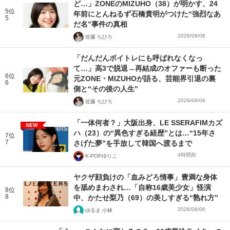
ど…」ZONEのMIZUHO（38）が明かす、24
5位
年前にとんねるず石橋貴明がつけた“強烈なあ
5
だ名”事件の真相
2026/08/08
佐藤 ちひろ
「だんだんボイトレにも呼ばれなくなっ
て…」高3で脱退→再結成のオファーも断った
6位
元ZONE・MIZUHOが語る、芸能界引退の裏
6
側と“その後の人生”
2026/08/08
佐藤 ちひろ
「一体何者？」大阪出身、LE SSERAFIMカズ
NEW
ハ（23）の“異色すぎる経歴”とは…“15年さ
7位
7
さげた夢”を手放して韓国へ渡るまで
4時間前
K-POPゆりこ
ヤクザ顔負けの「血みどろ情事」豊満な身体
を舐めまわされ…「自称16歳美少女」怪演
8位
8
中、かたせ梨乃（69）の美しすぎる“熟れ方”
2026/08/06
ゆるま 小林