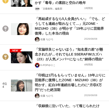
かす「毒母」の素顔と空白の晩年
1時間前
「文藝春秋」編集部
「再結成するなら5人全員がいい」「でも、ど
うしても連絡が取れなくて…」元ZONE・
MIZUHO（38）が明かす「19年ぶりに芸能界
復帰」した本当の理由
2026/08/08
佐藤 ちひろ
「宮脇咲良じゃないほう」“知名度の差”が懸
NEW
念されたが…それでもLE SSERAFIMカズハ
（23）が人気メンバーになった“納得の理由”
4時間前
K-POPゆりこ
「印税は1円ももらっていません」19年ぶりに
芸能界に復帰したZONE・MIZUHO（38）が
4位
明かす、紅白3年連続出場したのに“月収8万
4
円”だった絶頂期
2026/08/08
佐藤 ちひろ
「収録後に泣いていた、って報じられたけ