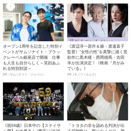
オープン1周年を記念した特別イ
《渡辺淳一原作＆娘・渡邉直子
ベントがサムソナイト・ブラッ
監督》“女性の性”を真摯に描く意
クレーベル銀座店で開催 仕事
欲作に黒木瞳・西岡德馬・吉田
も人生も自分らしく～笑顔あふ
羊が出演決定！《映画『月がみ
れる特別対談～
ている』》
PR（サムソナイト・ジャパン）
PR（キノフィルムズ）
《祝59歳》日本中の【ステイサ
「トヨタの非を認める判決が出