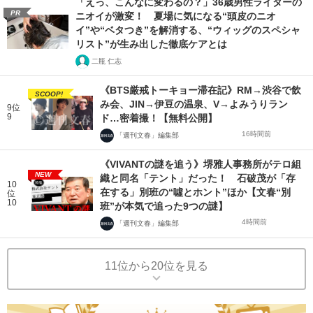
「えっ、こんなに変わるの？」36歳男性ライターの
PR
ニオイが激変！ 夏場に気になる“頭皮のニオ
イ”や“ベタつき”を解消する、“ウィッグのスペシャ
リスト”が生み出した徹底ケアとは
二瓶 仁志
《BTS厳戒トーキョー滞在記》RM→渋谷で飲
SCOOP!
み会、JIN→伊豆の温泉、V→よみうりラン
9位
9
ド…密着撮！【無料公開】
16時間前
「週刊文春」編集部
《VIVANTの謎を追う》堺雅人事務所がテロ組
NEW
織と同名「テント」だった！ 石破茂が「存
10
在する」別班の“噓とホント”ほか【文春“別
位
10
班”が本気で追った9つの謎】
4時間前
「週刊文春」編集部
11位から20位を見る