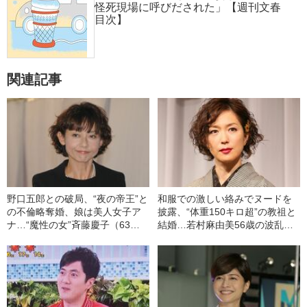
怪死現場に呼びだされた」【週刊文春
目次】
関連記事
野口五郎との破局、“夜の帝王”と
和服での激しい絡みでヌードを
の不倫略奪婚、娘は美人女子ア
披露、“体重150キロ超”の教祖と
ナ…“魔性の女”斉藤慶子（63）
結婚…若村麻由美56歳の波乱万
のなんだか幸せな人生
丈