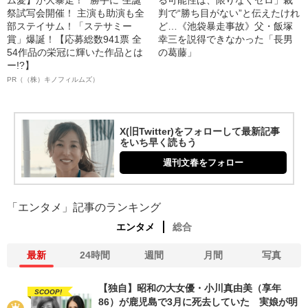
ム愛】が大暴走！ “勝手に”生誕
る可能性は、限りなくゼロ」裁
祭試写会開催！ 主演も助演も全
判で“勝ち目がない”と伝えたけれ
部ステイサム！「ステサミー
ど…《池袋暴走事故》父・飯塚
賞」爆誕！【応募総数941票 全
幸三を説得できなかった「長男
54作品の栄冠に輝いた作品とは
の葛藤」
ー!?】
PR（（株）キノフィルムズ）
X(旧Twitter)をフォローして最新記事
をいち早く読もう
週刊文春をフォロー
「エンタメ」記事のランキング
エンタメ
総合
最新
24時間
週間
月間
写真
【独自】昭和の大女優・小川真由美（享年
SCOOP!
86）が鹿児島で3月に死去していた 実娘が明