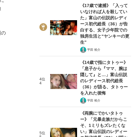
《17歳で逮捕》「入って
独
いなければ人を殺してい
た」富山の伝説的レディ
ース初代総長（36）が告
白する、女子少年院での
回の
独房生活と“ヤンキーの更
生”
平田 裕介
《14歳で指にタトゥー》
「息子から『ママ、腕は
隠して』と…」富山伝説
4位
のレディース初代総長
4
（36）が語る、タトゥー
を入れた後悔
平田 裕介
《両腕にでかいタトゥ
ー》「元暴走族だからこ
そ、1ミリもズレたくな
い」富山伝説のレディー
5位