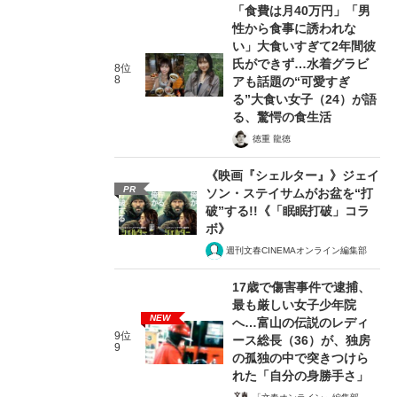
「食費は月40万円」「男
性から食事に誘われな
い」大食いすぎて2年間彼
氏ができず…水着グラビ
8位
8
アも話題の“可愛すぎ
る”大食い女子（24）が語
る、驚愕の食生活
徳重 龍徳
《映画『シェルター』》ジェイ
PR
ソン・ステイサムがお盆を“打
破”する!!《「眠眠打破」コラ
ボ》
週刊文春CINEMAオンライン編集部
17歳で傷害事件で逮捕、
最も厳しい女子少年院
NEW
へ…富山の伝説のレディ
9位
ース総長（36）が、独房
9
の孤独の中で突きつけら
れた「自分の身勝手さ」