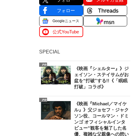
フォロー
Googleニュース
公式YouTube
SPECIAL
PR
《映画『シェルター』》ジ
ェイソン・ステイサムがお
盆を“打破”する!!《「眠眠
打破」コラボ》
PR
《映画『Michael／マイケ
ル』》父ジョセフ・ジャク
ソン役、コールマン・ドミ
ンゴ オフィシャルインタ
ビュー“観客を魅了した名
優、複雑な父親像への想い