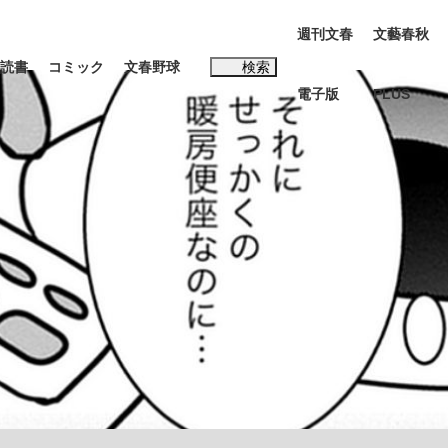
週刊文春
文藝春秋
読書
コミック
文春野球
検索
電子版
PLUS
インタビュー
読書
#松田聖子
む将棋
BC日本代表“敗戦”の真実 選手が明かす...