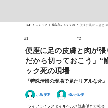
TOP
コミック
編集部のおすすめ
便座に足の皮膚と肉
#1
#2
「敗因分析は一切聞かれなかった」侍ジャパン選
キングの誕生を、目撃せよ。
便座に足の皮膚と肉が張
だから切っておこう」“
ック死の現場
『特殊清掃の現場で見たリアルな死』
the Style
小島 美羽
ポレポレ美
「目標達成できなかったからと言って…」サッ
ライフ
ライフスタイル
ヘルス
読書
働き方
社会