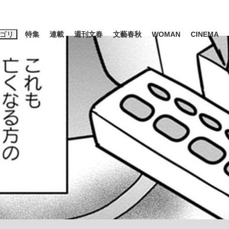
ゴリ
特集
連載
週刊文春
文藝春秋
WOMAN
CINEMA
キーワード入力
ス
エンタメ
ライフ
ビジネス
ーワードタグ一覧
山凌輝
#高市早苗
#後藤真希
#森岡毅
#城彰二
#内田有紀
観る将棋、読
#亀和田武
て明かした日本代表監督に...
「最悪の空気のまま解散」W