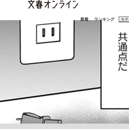
新着
ランキング
カテ
スクープ
ニュー
おすすめのキ
#藤田晋
#三
#玉木雄一郎
「90%は失敗する。でも…」本田圭佑が初め
終戦から81年