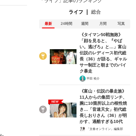
「ライフ」記事のランキング
ライフ
総合
最新
24時間
週間
月間
写真
《タイマン50戦無敗》
「顔を見ると、『やば
い。逃げろ』と…」富山
伝説のレディース初代総
長（36）が語る、ギャル
サー制圧と朝までのバイ
ク暴走
平田 裕介
《富山・伝説の暴走族》
11人からの集団リンチ、
NEW
腕に10箇所以上の根性焼
き…「音速天女」初代総
長しおりさん（36）が明
かす、過酷すぎる10代
「文春オンライン」編集部
た