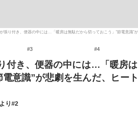
いまさら聞け
が張り付き、便器の中には…「暖房は無駄だから切っておこう」“節電意識”
#3
#4
手が証言した“NPB聞...
「クマが悪者扱いされているの
り付き、便器の中には…「暖房は
節電意識”が悲劇を生んだ、ヒー
より#2
もっと見る
カー日本代表・森保一監督...