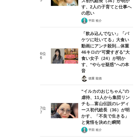
5
ス初代総長（36）が明か
す、2人の子育てと仕事へ
の思い
平田 裕介
「飲み込んでない」「バ
ケツに吐いてる」大食い
動画にアンチ殺到…体重
46キロの“可愛すぎる”大
6位
6
食い女子（24）が明か
す、“やらせ疑惑”への本
音
徳重 龍徳
“イルカのおじちゃん”の
虐待、11人から集団リン
チも…富山伝説のレディ
7位
ース初代総長（36）が明
7
かす、「不良で生きる」
と覚悟を決めた瞬間
平田 裕介