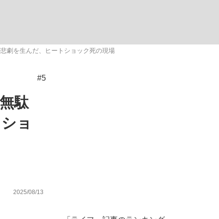
ない資産運用のすべて
が悲劇を生んだ、ヒートショック死の現場
#5
が悲しい」『北の国から』倉本聰氏（91...
無駄
トショ
2025/08/13