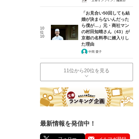
「文春オンライン」編集部
「お見合い50回しても結
婚が決まらないんだった
ら僕が…」元・商社マン
10
の村田知晴さん（43）が
位
10
京都の名料亭に婿入りし
た理由
中岡 愛子
11位から20位を見る
最新情報を発信中！
フォロー
メルマガ登録