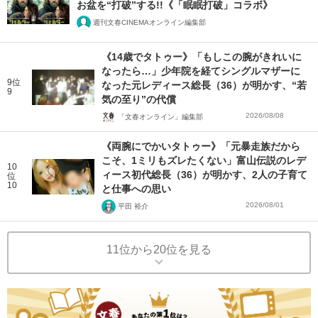
お盆を“打破”する!!《「眠眠打破」コラボ》
週刊文春CINEMAオンライン編集部
《14歳でタトゥー》「もしこの腕がきれいに
なったら…」少年院を経てシングルマザーに
9位
なった元レディース総長（36）が明かす、“若
9
気の至り”の代償
2026/08/08
「文春オンライン」編集部
《両腕にでかいタトゥー》「元暴走族だから
こそ、1ミリもズレたくない」富山伝説のレデ
10
ィース初代総長（36）が明かす、2人の子育て
位
10
と仕事への思い
2026/08/01
平田 裕介
11位から20位を見る