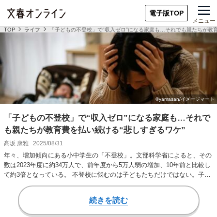
電子版TOP
メニュー
TOP
ライフ
「子どもの不登校」で“収入ゼロ”になる家庭も…それでも親たちが教育
「子どもの不登校」で“収入ゼロ”になる家庭も…それで
も親たちが教育費を払い続ける“悲しすぎるワケ”
髙坂 康雅
2025/08/31
年々、増加傾向にある小中学生の「不登校」。文部科学省によると、その
数は2023年度に約34万人で、前年度から5万人弱の増加、10年前と比較し
て約3倍となっている。 不登校に悩むのは子どもたちだけではない。子ど
もが家…
続きを読む