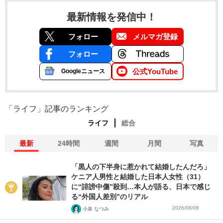
最新情報を発信中！
フォロー
メルマガ登録
フォロー
公式YouTube
Googleニュース
「ライフ」記事のランキング
ライフ
総合
最新
24時間
週間
月間
写真
「黒人の下半身に惹かれて結婚したんだろ」
ケニア人男性と結婚した日本人女性（31）
に“誹謗中傷”殺到…本人が語る、日本で感じ
る“外国人差別”のリアル
2026/08/08
小泉 なつみ