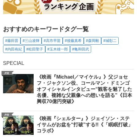
おすすめのキーワードタグ一覧
#藤田晋
#三山凌輝
#高市早苗
#後藤真希
#森岡毅
#城彰二
#内田有紀
#松田聖子
#玉木雄一郎
#亀和田武
SPECIAL
PR
《映画『Michael／マイケル』》父ジョセ
フ・ジャクソン役、コールマン・ドミンゴ
オフィシャルインタビュー“観客を魅了した
名優、複雑な父親像への想いを語る”《日本
興収70億円突破》
PR
《映画『シェルター』》ジェイソン・ステ
イサムがお盆を“打破”する!!《「眠眠打破」
コラボ》