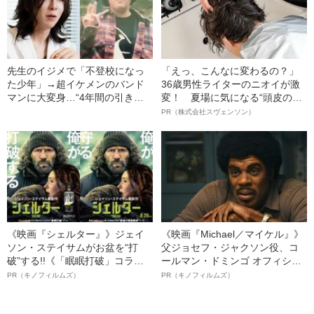
先生のイジメで「不登校になっ
「えっ、こんなに変わるの？」
た少年」→超イケメンのバンド
36歳男性ライターのニオイが激
マンに大変身…“4年間の引きこ
変！ 夏場に気になる“頭皮のニ
もり”だった少年の人生を救った
オイ”や“ベタつき”を解消す
PR（株式会社スヴェンソン）
『有名ロックバンド』の正体
る、“ウィッグのスペシャリス
ト”が生み出した徹底ケアとは
《映画『シェルター』》ジェイ
《映画『Michael／マイケル』》
ソン・ステイサムがお盆を“打
父ジョセフ・ジャクソン役、コ
破”する!!《「眠眠打破」コラ
ールマン・ドミンゴ オフィシャ
ボ》
ルインタビュー“観客を魅了した
PR（キノフィルムズ）
PR（キノフィルムズ）
名優、複雑な父親像への想いを
語る”《日本興収70億円突破》