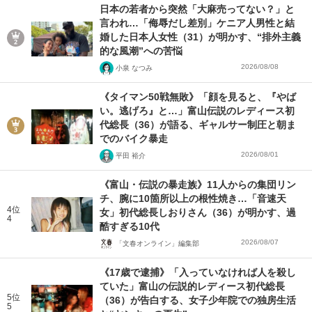
日本の若者から突然「大麻売ってない？」と
言われ…「侮辱だし差別」ケニア人男性と結
婚した日本人女性（31）が明かす、“排外主義
的な風潮”への苦悩
2026/08/08
小泉 なつみ
《タイマン50戦無敗》「顔を見ると、『やば
い。逃げろ』と…」富山伝説のレディース初
代総長（36）が語る、ギャルサー制圧と朝ま
でのバイク暴走
2026/08/01
平田 裕介
《富山・伝説の暴走族》11人からの集団リン
チ、腕に10箇所以上の根性焼き…「音速天
4位
女」初代総長しおりさん（36）が明かす、過
4
酷すぎる10代
2026/08/07
「文春オンライン」編集部
《17歳で逮捕》「入っていなければ人を殺し
ていた」富山の伝説的レディース初代総長
5位
（36）が告白する、女子少年院での独房生活
5