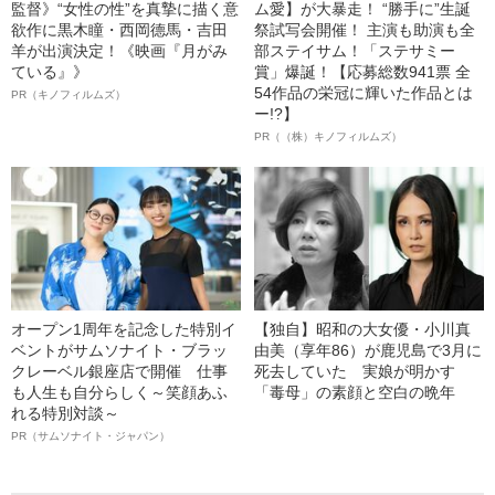
監督》“女性の性”を真摯に描く意
ム愛】が大暴走！ “勝手に”生誕
欲作に黒木瞳・西岡德馬・吉田
祭試写会開催！ 主演も助演も全
羊が出演決定！《映画『月がみ
部ステイサム！「ステサミー
ている』》
賞」爆誕！【応募総数941票 全
54作品の栄冠に輝いた作品とは
PR（キノフィルムズ）
ー!?】
PR（（株）キノフィルムズ）
オープン1周年を記念した特別イ
【独自】昭和の大女優・小川真
ベントがサムソナイト・ブラッ
由美（享年86）が鹿児島で3月に
クレーベル銀座店で開催 仕事
死去していた 実娘が明かす
も人生も自分らしく～笑顔あふ
「毒母」の素顔と空白の晩年
れる特別対談～
PR（サムソナイト・ジャパン）