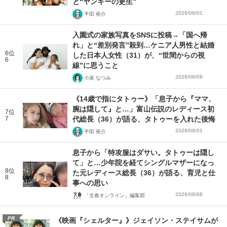
と“ヤンキーの更生”
2026/08/01
平田 裕介
入園式の家族写真をSNSに投稿→「国へ帰
れ」と“差別発言”殺到…ケニア人男性と結婚
6位
した日本人女性（31）が、“世間からの視
6
線”に思うこと
2026/08/08
小泉 なつみ
《14歳で指にタトゥー》「息子から『ママ、
腕は隠して』と…」富山伝説のレディース初
7位
7
代総長（36）が語る、タトゥーを入れた後悔
2026/08/01
平田 裕介
息子から「特攻服はダサい。タトゥーは隠し
て」と…少年院を経てシングルマザーになっ
8位
た元レディース総長（36）が語る、育児と仕
8
事への思い
2026/08/08
「文春オンライン」編集部
PR
《映画『シェルター』》ジェイソン・ステイサムが