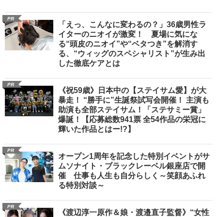
PR
「えっ、こんなに変わるの？」36歳男性ラ
イターのニオイが激変！ 夏場に気にな
る“頭皮のニオイ”や“ベタつき”を解消す
る、“ウィッグのスペシャリスト”が生み出
した徹底ケアとは
PR
《祝59歳》日本中の【ステイサム愛】が大
暴走！ “勝手に”生誕祭試写会開催！ 主演も
助演も全部ステイサム！「ステサミー賞」
爆誕！【応募総数941票 全54作品の栄冠に
輝いた作品とはー!?】
PR
オープン1周年を記念した特別イベントがサ
ムソナイト・ブラックレーベル銀座店で開
催 仕事も人生も自分らしく～笑顔あふれ
る特別対談～
PR
《渡辺淳一原作＆娘・渡邉直子監督》“女性