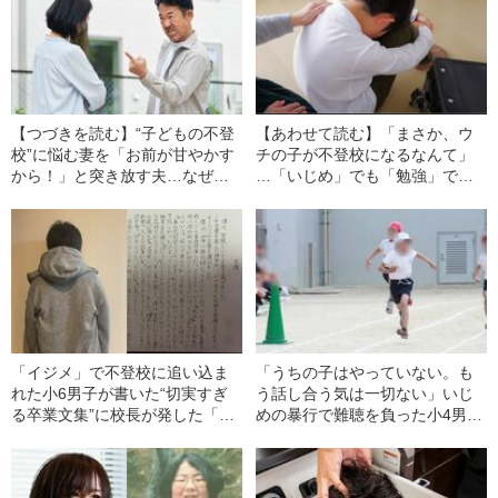
【つづきを読む】“子どもの不登
【あわせて読む】「まさか、ウ
校”に悩む妻を「お前が甘やかす
チの子が不登校になるなんて」
から！」と突き放す夫…なぜ女
…「いじめ」でも「勉強」でも
性ばかりが“孤立”に悩まなければ
ない、子どもたちが不登校に陥
いけないのか
る“真の理由”
「イジメ」で不登校に追い込ま
「うちの子はやっていない。も
れた小6男子が書いた“切実すぎ
う話し合う気は一切ない」いじ
る卒業文集”に校長が発した「驚
めの暴行で難聴を負った小4男子
きの一言」とは――2025年上半
が加害児童の保護者に浴びせら
期 読まれた記事
れた“驚きの一言”とは