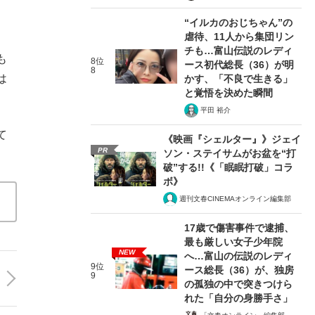
“イルカのおじちゃん”の
虐待、11人から集団リン
チも…富山伝説のレディ
も
8位
ース初代総長（36）が明
8
は
かす、「不良で生きる」
と覚悟を決めた瞬間
平田 裕介
て
《映画『シェルター』》ジェイ
PR
ソン・ステイサムがお盆を“打
。
破”する!!《「眠眠打破」コラ
ボ》
週刊文春CINEMAオンライン編集部
17歳で傷害事件で逮捕、
最も厳しい女子少年院
NEW
へ…富山の伝説のレディ
9位
ース総長（36）が、独房
9
の孤独の中で突きつけら
れた「自分の身勝手さ」