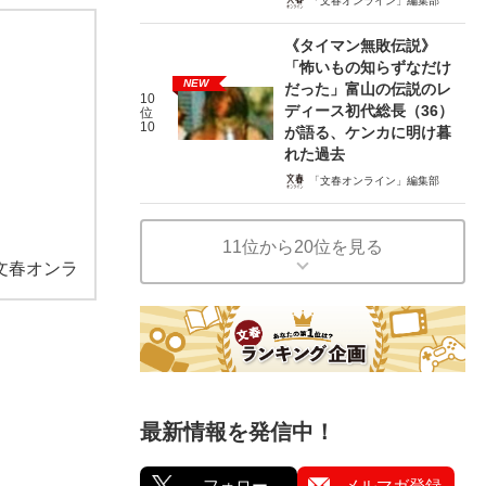
「文春オンライン」編集部
《タイマン無敗伝説》
「怖いもの知らずなだけ
NEW
だった」富山の伝説のレ
10
ディース初代総長（36）
位
10
が語る、ケンカに明け暮
れた過去
「文春オンライン」編集部
11位から20位を見る
文春オンラ
最新情報を発信中！
フォロー
メルマガ登録