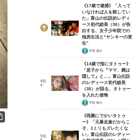
《17歳で逮捕》「入って
いなければ人を殺してい
た」富山の伝説的レディ
ース初代総長（36）が告
白する、女子少年院での
独房生活と“ヤンキーの更
生”
平田 裕介
《14歳で指にタトゥー》
「息子から『ママ、腕は
隠して』と…」富山伝説
4位
のレディース初代総長
4
（36）が語る、タトゥー
を入れた後悔
平田 裕介
《両腕にでかいタトゥ
ー》「元暴走族だからこ
そ、1ミリもズレたくな
い」富山伝説のレディー
5位