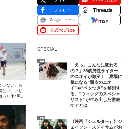
フォロー
Googleニュース
公式YouTube
SPECIAL
PR
「えっ、こんなに変わる
の？」36歳男性ライター
のニオイが激変！ 夏場に
気になる“頭皮のニオ
ていない。も
イ”や“ベタつき”を解消す
切ない」いじ
る、“ウィッグのスペシャ
負った小4男子
リスト”が生み出した徹底
者に浴びせら
ケアとは
とは
PR
《映画『シェルター』》ジ
ェイソン・ステイサムがお