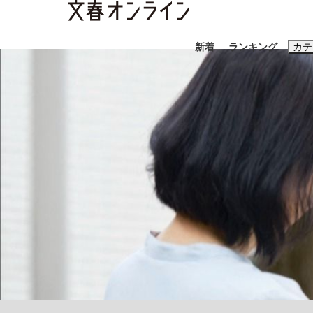
新着
ランキング
カテ
スクープ
ニュー
おすすめのキ
#藤田晋
#三
#玉木雄一郎
「90%は失敗する。でも…」本田圭佑が初め
終戦から81年