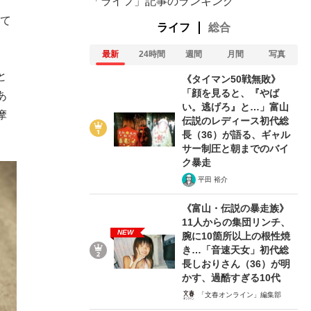
「ライフ」記事のランキング
して
ライフ
総合
最新
24時間
週間
月間
写真
と
《タイマン50戦無敗》
「顔を見ると、『やば
あ
い。逃げろ』と…」富山
摩
伝説のレディース初代総
長（36）が語る、ギャル
サー制圧と朝までのバイ
ク暴走
平田 裕介
《富山・伝説の暴走族》
11人からの集団リンチ、
NEW
腕に10箇所以上の根性焼
き…「音速天女」初代総
長しおりさん（36）が明
かす、過酷すぎる10代
「文春オンライン」編集部