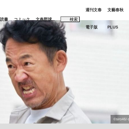
週刊文春
文藝春秋
読書
コミック
文春野球
検索
電子版
PLUS
インタビュー
読書
#松田聖子
む将棋
BC日本代表“敗戦”の真実 選手が明かす...