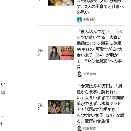
5
ス初代総長（36）が明か
す、2人の子育てと仕事へ
の思い
平田 裕介
「飲み込んでない」「バ
ケツに吐いてる」大食い
動画にアンチ殺到…体重
46キロの“可愛すぎる”大
6位
6
食い女子（24）が明か
す、“やらせ疑惑”への本
音
徳重 龍徳
てい
「食費は月40万円」「男
性から食事に誘われな
に偏
い」大食いすぎて2年間彼
氏ができず…水着グラビ
7位
7
アも話題の“可愛すぎ
る”大食い女子（24）が語
い
る、驚愕の食生活
け
徳重 龍徳