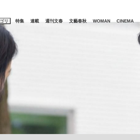
ゴリ
特集
連載
週刊文春
文藝春秋
WOMAN
CINEMA
キーワード入力
ス
エンタメ
ライフ
ビジネス
ーワードタグ一覧
山凌輝
#高市早苗
#後藤真希
#森岡毅
#城彰二
#内田有紀
観る将棋、読
#亀和田武
て明かした日本代表監督に...
「最悪の空気のまま解散」W