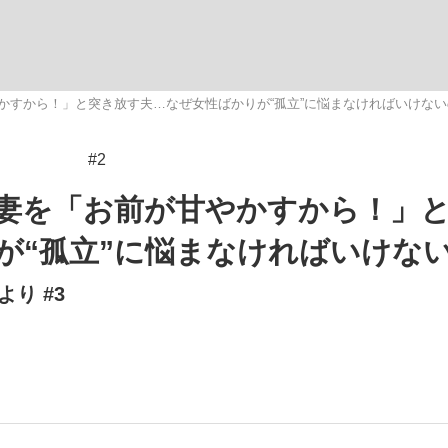
いまさら聞け
やかすから！」と突き放す夫…なぜ女性ばかりが“孤立”に悩まなければいけな
#2
手が証言した“NPB聞...
「クマが悪者扱いされているの
む妻を「お前が甘やかすから！」
が“孤立”に悩まなければいけな
り #3
もっと見る
カー日本代表・森保一監督...