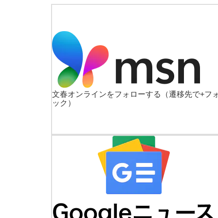
文春オンラインをフォローする
（遷移先で+フ
ック）