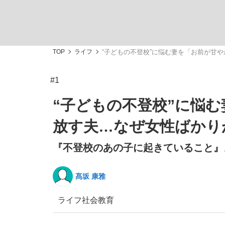
TOP
ライフ
“子どもの不登校”に悩む妻を「お前が甘
#1
「敗因分析は一切聞かれなかった」侍ジャパン選
キングの誕生を、目撃せよ。
“子どもの不登校”に悩
放す夫…なぜ女性ばかり
『不登校のあの子に起きていること』よ
the Style
髙坂 康雅
ライフ
社会
教育
「目標達成できなかったからと言って…」サッ