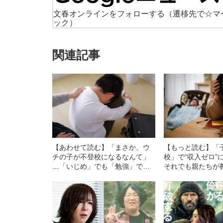
文春オンラインをフォローする
（遷移先で☆マ
ック）
関連記事
【あわせて読む】「まさか、ウ
【もっと読む】「
チの子が不登校になるなんて」
校」で“収入ゼロ”
…「いじめ」でも「勉強」でも
それでも親たちが
ない、子どもたちが不登校に陥
続ける“悲しすぎワ
る“真の理由”