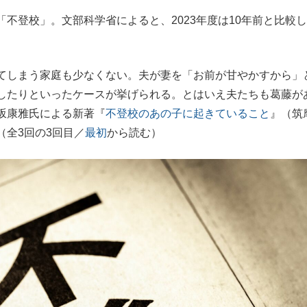
不登校」。文部科学省によると、2023年度は10年前と比較
もっと見る
てしまう家庭も少なくない。夫が妻を「お前が甘やかすから」
したりといったケースが挙げられる。とはいえ夫たちも葛藤が
坂康雅氏による新著『
不登校のあの子に起きていること
』（筑
（全3回の3回目／
最初
から読む）