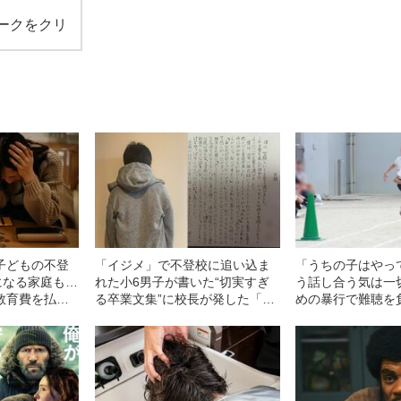
ークをクリ
子どもの不登
「イジメ」で不登校に追い込ま
「うちの子はやっ
になる家庭も…
れた小6男子が書いた“切実すぎ
う話し合う気は一
教育費を払い
る卒業文集”に校長が発した「驚
めの暴行で難聴を
ケ”
きの一言」とは――2025年上半
が加害児童の保護
期 読まれた記事
れた“驚きの一言”