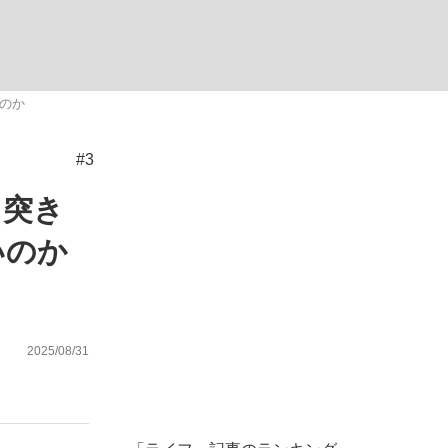
ない資産運用のすべて
いのか
#3
が悲しい」『北の国から』倉本聰氏（91...
と突き
いのか
2025/08/31