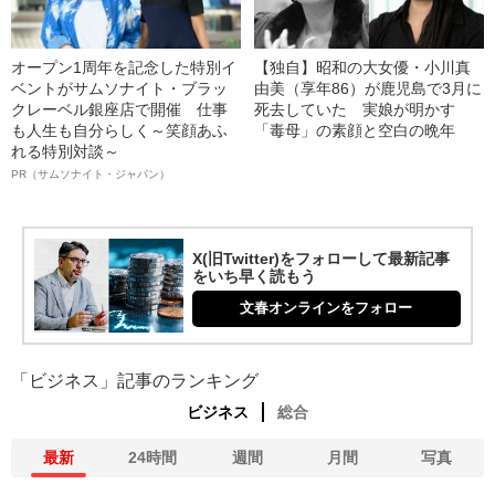
オープン1周年を記念した特別イ
【独自】昭和の大女優・小川真
ベントがサムソナイト・ブラッ
由美（享年86）が鹿児島で3月に
クレーベル銀座店で開催 仕事
死去していた 実娘が明かす
も人生も自分らしく～笑顔あふ
「毒母」の素顔と空白の晩年
れる特別対談～
PR（サムソナイト・ジャパン）
X(旧Twitter)をフォローして最新記事
をいち早く読もう
文春オンラインをフォロー
「ビジネス」記事のランキング
ビジネス
総合
最新
24時間
週間
月間
写真