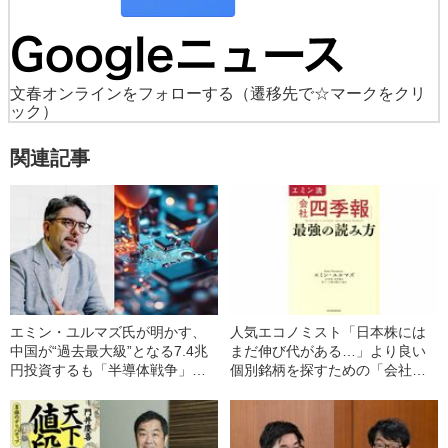
文春オンラインをフォローする
（遷移先で☆マークをクリ
ック）
関連記事
エミン・ユルマズ氏が明かす、
人気エコノミスト「日本株には
中国が“過去最大級”となる7.4兆
まだ伸び代がある…」より良い
円投資するも「半導体戦争」で
個別銘柄を探すための「会社四
勝てない本当の理由
季報」“最強の読み方”