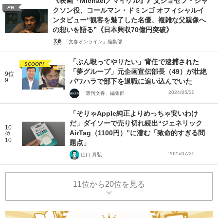
《映画『Michael／マイケル』》父ジョセフ・ジャ
PR
クソン役、コールマン・ドミンゴ オフィシャルイ
ンタビュー“観客を魅了した名優、複雑な父親像へ
の想いを語る”《日本興収70億円突破》
「文春オンライン」編集部
「ぶん殴ってやりたい」背任で逮捕された
SCOOP!
「夢グループ」元企画宣伝部長（49）が壮絶
9位
9
パワハラで部下を退職に追い込んでいた
2024/05/30
「週刊文春」編集部
「そりゃApple純正よりめっちゃ安いわけ
だ」ダイソーで売り切れ続出“ジェネリック
10
AirTag（1100円）”に潜む「致命的すぎる問
位
10
題点」
2025/07/25
山口 真弘
11位から20位を見る