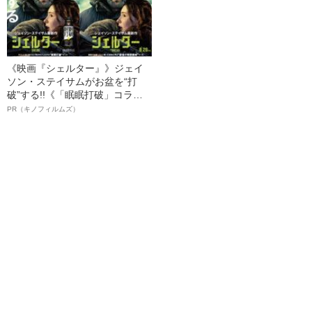
《映画『シェルター』》ジェイ
ソン・ステイサムがお盆を“打
破”する!!《「眠眠打破」コラ
ボ》
PR（キノフィルムズ）