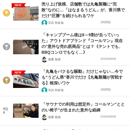
売り上げ規模、店舗数では丸亀製麺に“完
NEW
敗”なのに…「はなまるうどん」が、香川県で
だけ“圧勝”を続けられるワケ
2時間前
宮武 和多哉
「キャンプブーム後は8～9割が去っていっ
た」アウトドアブランド『コールマン』現在
の“意外な売れ筋商品”とは？《テントでも、
BBQコンロでもなく…》
2026/08/08
徳重 龍徳
「丸亀をパクるな騒動」だけじゃない…今で
NEW
も“うどん県”香川でだけ【丸亀製麺が苦戦す
る】根深いワケ
2時間前
宮武 和多哉
「サウナでの利用は想定外」コールマン“とと
4位
のい椅子”が生まれた意外な経緯
4
2026/08/08
徳重 龍徳