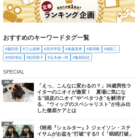
おすすめのキーワードタグ一覧
#藤田晋
#三山凌輝
#高市早苗
#後藤真希
#森岡毅
#城彰二
#内田有紀
#松田聖子
#玉木雄一郎
#亀和田武
SPECIAL
PR
「えっ、こんなに変わるの？」36歳男性ラ
イターのニオイが激変！ 夏場に気にな
る“頭皮のニオイ”や“ベタつき”を解消す
る、“ウィッグのスペシャリスト”が生み出
した徹底ケアとは
PR
《映画『シェルター』》ジェイソン・ステ
イサムがお盆を“打破”する!!《「眠眠打破」