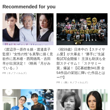
Recommended for you
《渡辺淳一原作＆娘・渡邉直子
《祝59歳》日本中の【ステイサ
監督》“女性の性”を真摯に描く意
ム愛】が大暴走！ “勝手に”生誕
欲作に黒木瞳・西岡德馬・吉田
祭試写会開催！ 主演も助演も全
羊が出演決定！《映画『月がみ
部ステイサム！「ステサミー
ている』》
賞」爆誕！【応募総数941票 全
54作品の栄冠に輝いた作品とは
PR（キノフィルムズ）
ー!?】
PR（（株）キノフィルムズ）