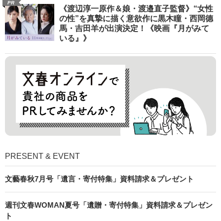
PR
《渡辺淳一原作＆娘・渡邉直子監督》“女性
の性”を真摯に描く意欲作に黒木瞳・西岡德
馬・吉田羊が出演決定！《映画『月がみて
いる』》
PRESENT & EVENT
文藝春秋7月号「遺言・寄付特集」資料請求＆プレゼント
週刊文春WOMAN夏号「遺贈・寄付特集」資料請求＆プレゼン
ト