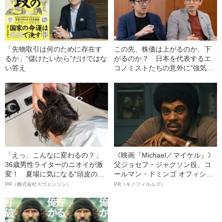
「先物取引は何のために存在す
この先、株価は上がるのか、下
るか」“儲けたいから”だけではな
がるのか？ 日本を代表するエ
い答え
コノミストたちの意外に“強気な
見解”〈高市トレードでどうな
る〉
「えっ、こんなに変わるの？」
《映画『Michael／マイケル』》
36歳男性ライターのニオイが激
父ジョセフ・ジャクソン役、コ
変！ 夏場に気になる“頭皮のニ
ールマン・ドミンゴ オフィシャ
オイ”や“ベタつき”を解消す
ルインタビュー“観客を魅了した
PR（株式会社スヴェンソン）
PR（キノフィルムズ）
る、“ウィッグのスペシャリス
名優、複雑な父親像への想いを
ト”が生み出した徹底ケアとは
語る”《日本興収70億円突破》