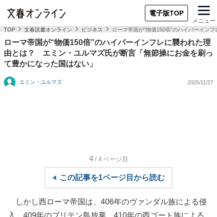
電子版TOP
メニュー
TOP
文春読書オンライン
ビジネス
ローマ帝国が“物価150倍”のハイパーイ
ローマ帝国が“物価150倍”のハイパーインフレに襲われた理
由とは？ エミン・ユルマズ氏が断言「無節操にお金を刷っ
て豊かになった国はない」
エミン・ユルマズ
2025/11/27
4
/4
ページ目
この記事を1ページ目から読む
しかし西ローマ帝国は、406年のヴァンダル族による侵
入、409年のブリテン島放棄、410年の西ゴート族による