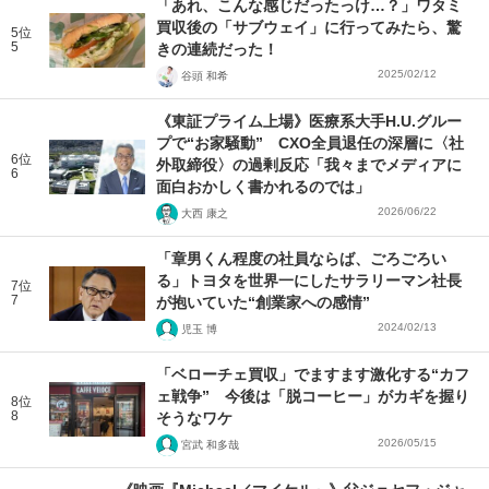
「あれ、こんな感じだったっけ…？」ワタミ
買収後の「サブウェイ」に行ってみたら、驚
5位
5
きの連続だった！
2025/02/12
谷頭 和希
《東証プライム上場》医療系大手H.U.グルー
プで“お家騒動” CXO全員退任の深層に〈社
6位
外取締役〉の過剰反応「我々までメディアに
6
面白おかしく書かれるのでは」
2026/06/22
大西 康之
「章男くん程度の社員ならば、ごろごろい
る」トヨタを世界一にしたサラリーマン社長
7位
7
が抱いていた“創業家への感情”
2024/02/13
児玉 博
「ベローチェ買収」でますます激化する“カフ
ェ戦争” 今後は「脱コーヒー」がカギを握り
8位
8
そうなワケ
2026/05/15
宮武 和多哉