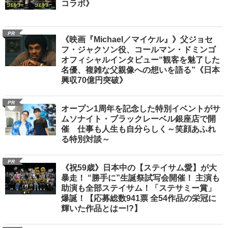
コラボ》
PR
《映画『Michael／マイケル』》父ジョセ
フ・ジャクソン役、コールマン・ドミンゴ
オフィシャルインタビュー“観客を魅了した
名優、複雑な父親像への想いを語る”《日本
興収70億円突破》
PR
オープン1周年を記念した特別イベントがサ
ムソナイト・ブラックレーベル銀座店で開
催 仕事も人生も自分らしく～笑顔あふれ
る特別対談～
PR
《祝59歳》日本中の【ステイサム愛】が大
暴走！ “勝手に”生誕祭試写会開催！ 主演も
助演も全部ステイサム！「ステサミー賞」
爆誕！【応募総数941票 全54作品の栄冠に
輝いた作品とはー!?】