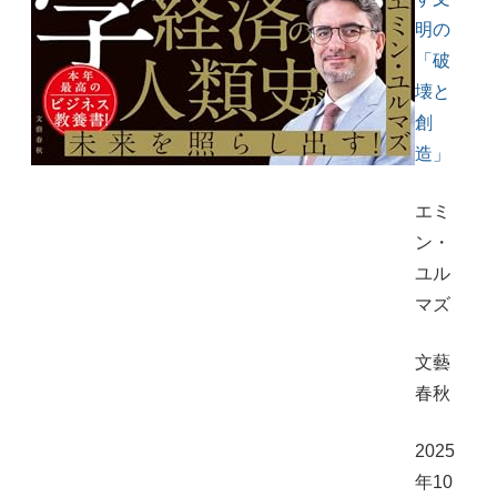
明の
「破
壊と
創
造」
エミ
ン・
ユル
マズ
文藝
春秋
2025
年10