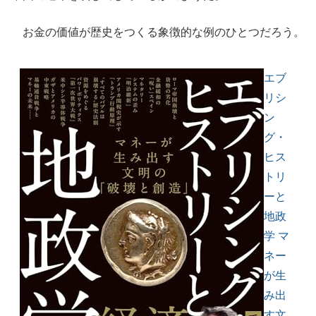
お金の価値が歴史をつくる象徴的な例のひとつだろう。
エブ
リシ
ン
グ・
ヒス
トリ
ーと
地政
学 マ
ネー
が生
み出
す文