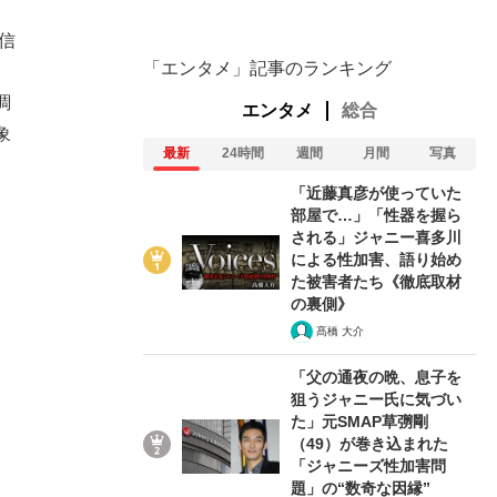
信
「エンタメ」記事のランキング
調
エンタメ
総合
象
最新
24時間
週間
月間
写真
「近藤真彦が使っていた
部屋で…」「性器を握ら
される」ジャニー喜多川
による性加害、語り始め
た被害者たち《徹底取材
の裏側》
髙橋 大介
「父の通夜の晩、息子を
狙うジャニー氏に気づい
た」元SMAP草彅剛
（49）が巻き込まれた
「ジャニーズ性加害問
題」の“数奇な因縁”