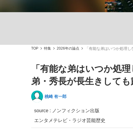
観る将棋、読む将棋
TOP
特集
2026年の論点
「有能な弟はいつか処理し
「敗因分析は一切聞かれなかった」侍ジャパン選
「有能な弟はいつか処理
弟・秀長が長生きしても
いまさら聞けない資産運用のすべて
桃崎 有一郎
source : ノンフィクション出版
エンタメ
テレビ・ラジオ
芸能
歴史
「目標達成できなかったからと言って…」サッ