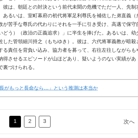
。彼は、朝廷との対決という前代未聞の危機でただ一人、先制
。あるいは、室町幕府の初代将軍足利尊氏を補佐した弟直義（
政が苦手な尊氏の代わりにそれを一手に引き受け、高邁で保守
いどう）（政治の正義追求）」に半生を捧げた。あるいは、幼
佐した管領細川持之（もちゆき）。彼は、六代将軍義教が暗殺
する責任を背負い込み、協力者を募って、右往左往しながらも
納得させるエピソードが山ほどあり、疑いようのない実績があ
で裏づけられる。
長がもっと長命なら…」という推測は本当か
1
2
3
次へ