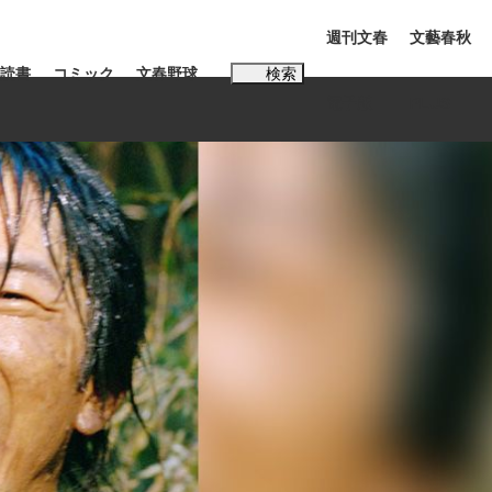
週刊文春
文藝春秋
読書
コミック
文春野球
検索
電子版
PLUS
インタビュー
読書
#松田聖子
BC日本代表“敗戦”の真実 選手が明かす...
、私のいま