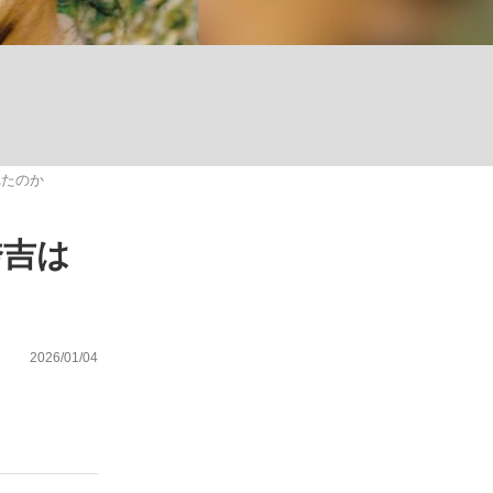
れたのか
が悲しい」『北の国から』倉本聰氏（91...
を、目撃せよ。
秀吉は
2026/01/04