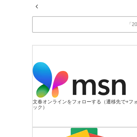
「2
文春オンラインをフォローする
（遷移先で+フ
ック）