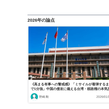
2026年の論点
《高まる有事への警戒感》「ミサイルが着弾するま
で1分強」中国の侵攻に備える台湾・頼政権の本気
野嶋 剛
2026/01/