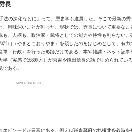
秀長
手法の深化などによって、歴史学も進展した。そこで最新の秀
と、興味深いことが判った。現状では、秀長について重要なこ
親も、人柄も、政治家・武将としての能力や特性も判らない。
和郡山（やまとこおりやま）を領したのをはじめとして、有力
従軍・行政）を行った形跡だけである。本や雑誌・ネット記事
大半（実感では8割方）が秀吉や織田信長の話で埋められてい
拠である。
ADVERTISEMENT
なエピソードが豊富にある。例えば鎌倉幕府の執権北条義時を