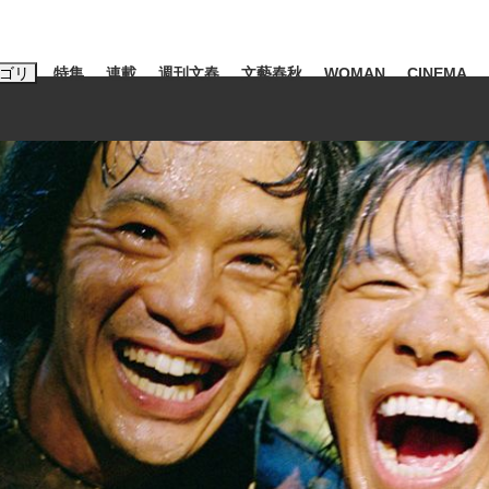
ゴリ
特集
連載
週刊文春
文藝春秋
WOMAN
CINEMA
キーワード入力
ス
エンタメ
ライフ
ビジネス
ーワードタグ一覧
山凌輝
#高市早苗
#後藤真希
#森岡毅
#城彰二
#内田有紀
#亀和田武
て明かした日本代表監督に...
「最悪の空気のまま解散」W
私のあのとき