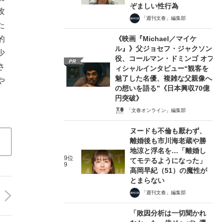
ぞましい性行為
攻
「週刊文春」編集部
た
的
《映画『Michael／マイケ
ル』》父ジョセフ・ジャクソン
少
役、コールマン・ドミンゴ オフ
PR
さ
ィシャルインタビュー“観客を
魅了した名優、複雑な父親像へ
や
の想いを語る”《日本興収70億
円突破》
「文春オンライン」編集部
ヌードも不倫も厭わず、
離婚後も市川海老蔵や勝
地涼と浮名を…「離婚し
9位
てモテるようになった」
9
高岡早紀（51）の魔性が
とまらない
「週刊文春」編集部
「敗因分析は一切聞かれ