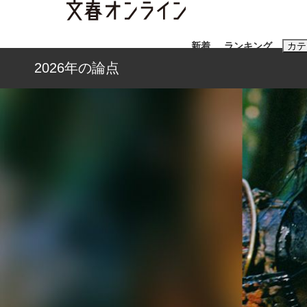
新着
ランキング
カテ
2026年の論点
スクープ
ニュー
おすすめのキ
#藤田晋
#三
#玉木雄一郎
「90%は失敗する。でも…」本田圭佑が初め
終戦から81年