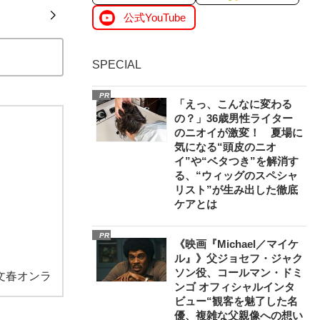
公式YouTube
SPECIAL
PR
「えっ、こんなに変わる
の？」36歳男性ライター
のニオイが激変！ 夏場に
気になる“頭皮のニオ
イ”や“ベタつき”を解消す
る、“ウィッグのスペシャ
リスト”が生み出した徹底
ケアとは
PR
《映画『Michael／マイケ
ル』》父ジョセフ・ジャク
ソン役、コールマン・ドミ
文春オンラ
ンゴ オフィシャルインタ
ビュー“観客を魅了した名
優、複雑な父親像への想い