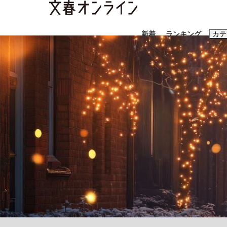
新着
ランキング
カテ
スクープ
ニュー
おすすめのキ
#藤田晋
#三
#玉木雄一郎
「90%は失敗する。でも…」本田圭佑が初め
終戦から81年