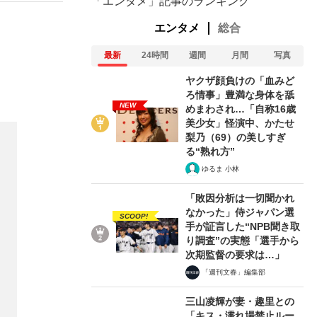
「エンタメ」記事のランキング
エンタメ
総合
最新
24時間
週間
月間
写真
ヤクザ顔負けの「血みど
ろ情事」豊満な身体を舐
NEW
めまわされ…「自称16歳
美少女」怪演中、かたせ
梨乃（69）の美しすぎ
る“熟れ方”
ゆるま 小林
「敗因分析は一切聞かれ
なかった」侍ジャパン選
SCOOP!
手が証言した“NPB聞き取
り調査”の実態「選手から
次期監督の要求は…」
「週刊文春」編集部
三山凌輝が妻・趣里との
「キス・濡れ場禁止ルー