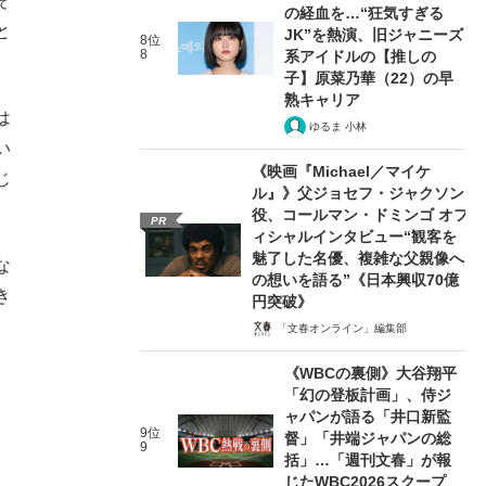
そ
の経血を…“狂気すぎる
と
JK”を熱演、旧ジャニーズ
8位
8
系アイドルの【推しの
子】原菜乃華（22）の早
熟キャリア
は
ゆるま 小林
い
《映画『Michael／マイケ
じ
ル』》父ジョセフ・ジャクソン
役、コールマン・ドミンゴ オフ
PR
ィシャルインタビュー“観客を
魅了した名優、複雑な父親像へ
な
の想いを語る”《日本興収70億
き
円突破》
「文春オンライン」編集部
《WBCの裏側》大谷翔平
「幻の登板計画」、侍ジ
ャパンが語る「井口新監
9位
督」「井端ジャパンの総
9
括」…「週刊文春」が報
じたWBC2026スクープ