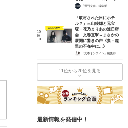
「週刊文春」編集部
「取材された日にホテ
ル？」三山凌輝と元宝
SCOOP!
塚・花乃まりあの連日密
10
会…文春直撃→まさかの
位
10
展開に驚きの声《妻・趣
里の不在中に…》
「文春オンライン」編集部
11位から20位を見る
の
最新情報を発信中！