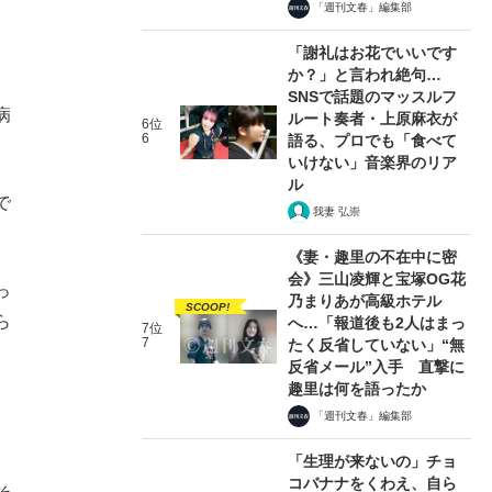
「週刊文春」編集部
「謝礼はお花でいいです
か？」と言われ絶句…
SNSで話題のマッスルフ
病
ルート奏者・上原麻衣が
6位
6
語る、プロでも「食べて
いけない」音楽界のリア
ル
で
我妻 弘崇
《妻・趣里の不在中に密
会》三山凌輝と宝塚OG花
っ
乃まりあが高級ホテル
SCOOP!
ら
へ…「報道後も2人はまっ
7位
7
たく反省していない」“無
反省メール”入手 直撃に
趣里は何を語ったか
「週刊文春」編集部
「生理が来ないの」チョ
コバナナをくわえ、自ら