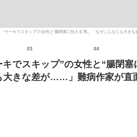
いまさら聞け
、“ケーキでスキップ”の女性と“腸閉塞に怯える”私。「なぜこんなにも大きな
#3
#4
手が証言した“NPB聞...
「クマが悪者扱いされているの
ーキでスキップ”の女性と“腸閉塞
も大きな差が……」難病作家が直
もっと見る
カー日本代表・森保一監督...