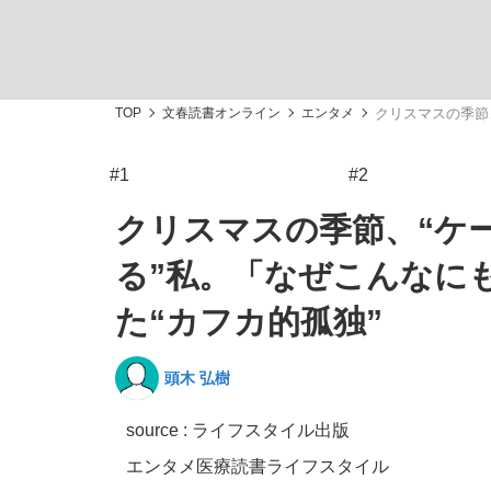
TOP
文春読書オンライン
エンタメ
クリスマスの季節
#1
#2
「敗因分析は一切聞かれなかった」侍ジャパン選
キングの誕生を、目撃せよ。
クリスマスの季節、“ケ
る”私。「なぜこんなに
た“カフカ的孤独”
the Style
頭木 弘樹
source : ライフスタイル出版
「目標達成できなかったからと言って…」サッ
エンタメ
医療
読書
ライフスタイル