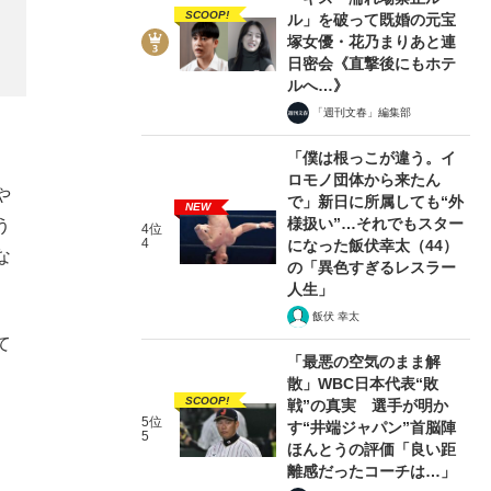
SCOOP!
ル」を破って既婚の元宝
塚女優・花乃まりあと連
日密会《直撃後にもホテ
ルへ…》
「週刊文春」編集部
「僕は根っこが違う。イ
ロモノ団体から来たん
や
で」新日に所属しても“外
NEW
様扱い”…それでもスター
う
4位
4
になった飯伏幸太（44）
な
の「異色すぎるレスラー
人生」
飯伏 幸太
て
「最悪の空気のまま解
散」WBC日本代表“敗
SCOOP!
戦”の真実 選手が明か
5位
す“井端ジャパン”首脳陣
5
ほんとうの評価「良い距
離感だったコーチは…」