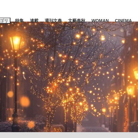
ゴリ
特集
連載
週刊文春
文藝春秋
WOMAN
CINEMA
キーワード入力
ス
エンタメ
ライフ
ビジネス
ーワードタグ一覧
山凌輝
#高市早苗
#後藤真希
#森岡毅
#城彰二
#内田有紀
観る将棋、読
#亀和田武
て明かした日本代表監督に...
「最悪の空気のまま解散」W