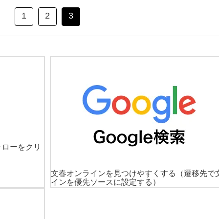
1
2
3
ォローをクリ
文春オンラインを見つけやすくする
（遷移先で
インを優先ソースに設定する）