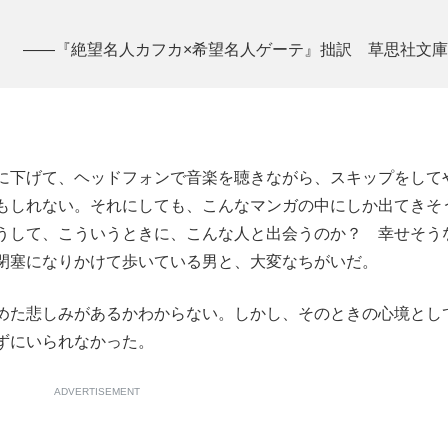
――『絶望名人カフカ×希望名人ゲーテ』拙訳 草思社文庫
に下げて、ヘッドフォンで音楽を聴きながら、スキップをして
もしれない。それにしても、こんなマンガの中にしか出てきそ
うして、こういうときに、こんな人と出会うのか？ 幸せそう
閉塞になりかけて歩いている男と、大変なちがいだ。
めた悲しみがあるかわからない。しかし、そのときの心境とし
ずにいられなかった。
ADVERTISEMENT