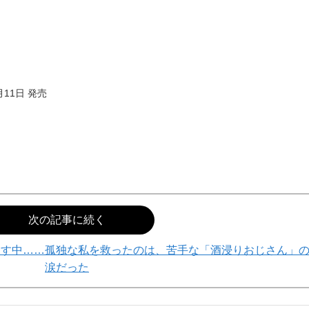
月11日 発売
次の記事に続く
らす中……孤独な私を救ったのは、苦手な「酒浸りおじさん」
涙だった