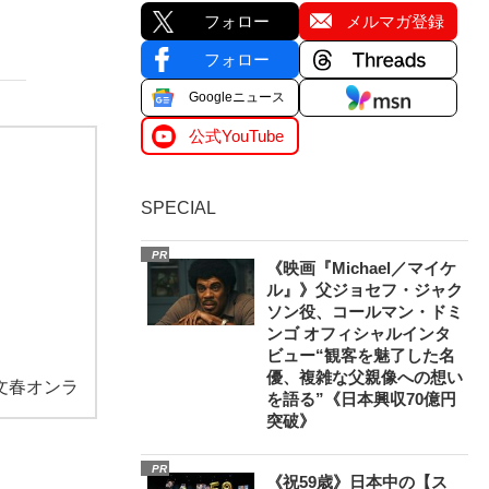
フォロー
メルマガ登録
フォロー
Googleニュース
公式YouTube
SPECIAL
PR
《映画『Michael／マイケ
ル』》父ジョセフ・ジャク
ソン役、コールマン・ドミ
ンゴ オフィシャルインタ
ビュー“観客を魅了した名
優、複雑な父親像への想い
文春オンラ
を語る”《日本興収70億円
突破》
PR
《祝59歳》日本中の【ス