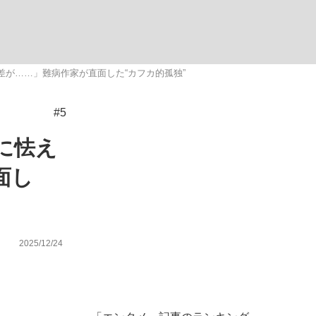
ない資産運用のすべて
差が……」難病作家が直面した“カフカ的孤独”
#5
が悲しい」『北の国から』倉本聰氏（91...
に怯え
面し
2025/12/24