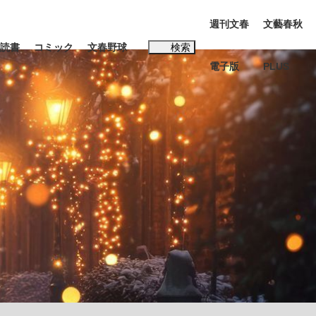
週刊文春
文藝春秋
読書
コミック
文春野球
検索
電子版
PLUS
インタビュー
読書
#松田聖子
む将棋
BC日本代表“敗戦”の真実 選手が明かす...