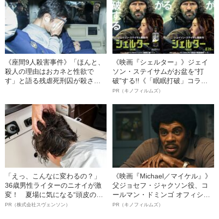
《座間9人殺害事件》「ほんと、
《映画『シェルター』》ジェイ
殺人の理由はおカネと性欲で
ソン・ステイサムがお盆を“打
す」と語る残虐死刑囚が殺さな
破”する!!《「眠眠打破」コラ
かった“3人の女性”
ボ》
PR（キノフィルムズ）
「えっ、こんなに変わるの？」
《映画『Michael／マイケル』》
36歳男性ライターのニオイが激
父ジョセフ・ジャクソン役、コ
変！ 夏場に気になる“頭皮のニ
ールマン・ドミンゴ オフィシャ
オイ”や“ベタつき”を解消す
ルインタビュー“観客を魅了した
PR（株式会社スヴェンソン）
PR（キノフィルムズ）
る、“ウィッグのスペシャリス
名優、複雑な父親像への想いを