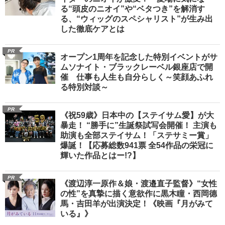
る“頭皮のニオイ”や“ベタつき”を解消す
る、“ウィッグのスペシャリスト”が生み出
した徹底ケアとは
PR
オープン1周年を記念した特別イベントがサ
ムソナイト・ブラックレーベル銀座店で開
催 仕事も人生も自分らしく～笑顔あふれ
る特別対談～
PR
《祝59歳》日本中の【ステイサム愛】が大
暴走！ “勝手に”生誕祭試写会開催！ 主演も
助演も全部ステイサム！「ステサミー賞」
爆誕！【応募総数941票 全54作品の栄冠に
輝いた作品とはー!?】
PR
《渡辺淳一原作＆娘・渡邉直子監督》“女性
の性”を真摯に描く意欲作に黒木瞳・西岡德
馬・吉田羊が出演決定！《映画『月がみて
いる』》