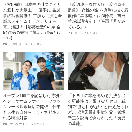
《祝59歳》日本中の【ステイサ
《渡辺淳一原作＆娘・渡邉直子
ム愛】が大暴走！ “勝手に”生誕
監督》“女性の性”を真摯に描く意
祭試写会開催！ 主演も助演も全
欲作に黒木瞳・西岡德馬・吉田
部ステイサム！「ステサミー
羊が出演決定！《映画『月がみ
賞」爆誕！【応募総数941票 全
ている』》
54作品の栄冠に輝いた作品とは
PR（キノフィルムズ）
ー!?】
PR（（株）キノフィルムズ）
オープン1周年を記念した特別イ
「トヨタの非を認める判決が出
ベントがサムソナイト・ブラッ
る可能性は、限りなくゼロ」裁
クレーベル銀座店で開催 仕事
判で“勝ち目がない”と伝えたけれ
も人生も自分らしく～笑顔あふ
ど…《池袋暴走事故》父・飯塚
れる特別対談～
幸三を説得できなかった「長男
の葛藤」
PR（サムソナイト・ジャパン）