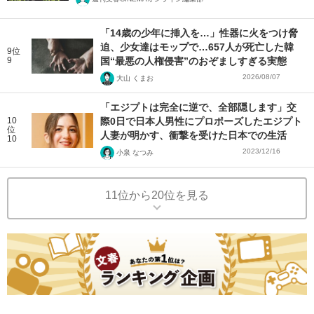
「14歳の少年に挿入を…」性器に火をつけ脅
迫、少女達はモップで…657人が死亡した韓
9位
9
国“最悪の人権侵害”のおぞましすぎる実態
2026/08/07
大山 くまお
「エジプトは完全に逆で、全部隠します」交
10
際0日で日本人男性にプロポーズしたエジプト
位
人妻が明かす、衝撃を受けた日本での生活
10
2023/12/16
小泉 なつみ
11位から20位を見る