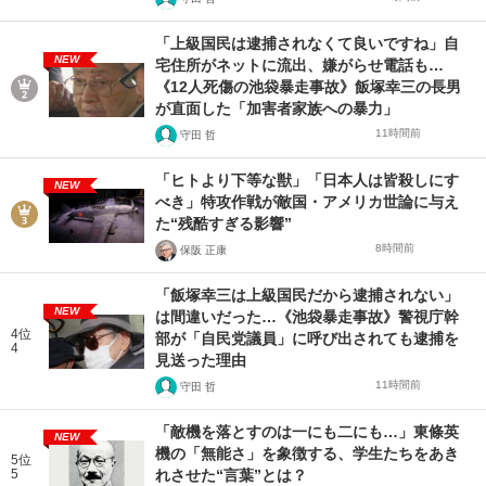
「上級国民は逮捕されなくて良いですね」自
NEW
宅住所がネットに流出、嫌がらせ電話も…
《12人死傷の池袋暴走事故》飯塚幸三の長男
が直面した「加害者家族への暴力」
11時間前
守田 哲
「ヒトより下等な獣」「日本人は皆殺しにす
NEW
べき」特攻作戦が敵国・アメリカ世論に与え
た“残酷すぎる影響”
8時間前
保阪 正康
「飯塚幸三は上級国民だから逮捕されない」
NEW
は間違いだった…《池袋暴走事故》警視庁幹
4位
部が「自民党議員」に呼び出されても逮捕を
4
見送った理由
11時間前
守田 哲
「敵機を落とすのは一にも二にも…」東條英
NEW
機の「無能さ」を象徴する、学生たちをあき
5位
5
れさせた“言葉”とは？