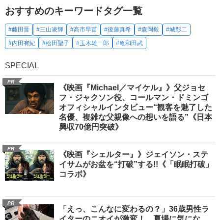
おすすめのキーワードタグ一覧
#藤田晋
#三山凌輝
#高市早苗
#後藤真希
#森岡毅
#城彰二
#内田有紀
#松田聖子
#玉木雄一郎
#亀和田武
SPECIAL
PR
《映画『Michael／マイケル』》父ジョセ
フ・ジャクソン役、コールマン・ドミンゴ
オフィシャルインタビュー“観客を魅了した
名優、複雑な父親像への想いを語る”《日本
興収70億円突破》
PR
《映画『シェルター』》ジェイソン・ステ
イサムがお盆を“打破”する!!《「眠眠打破」
コラボ》
PR
「えっ、こんなに変わるの？」36歳男性ラ
イターのニオイが激変！ 夏場に気にな