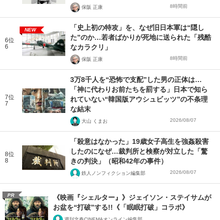
8時間前
保阪 正康
「史上初の特攻」を、なぜ旧日本軍は“隠し
NEW
た”のか…若者ばかりが死地に送られた「残酷
6位
6
なカラクリ」
8時間前
保阪 正康
3万8千人を“恐怖で支配”した男の正体は…
「神に代わりお前たちを罰する」日本で知ら
7位
れていない“韓国版アウシュビッツ”の不条理
7
な結末
2026/08/07
大山 くまお
「殺意はなかった」19歳女子高生を強姦殺害
したのになぜ…裁判所と検察が対立した「驚
8位
8
きの判決」（昭和42年の事件）
2026/08/07
鉄人ノンフィクション編集部
PR
《映画『シェルター』》ジェイソン・ステイサムが
お盆を“打破”する!!《「眠眠打破」コラボ》
週刊文春CINEMAオンライン編集部