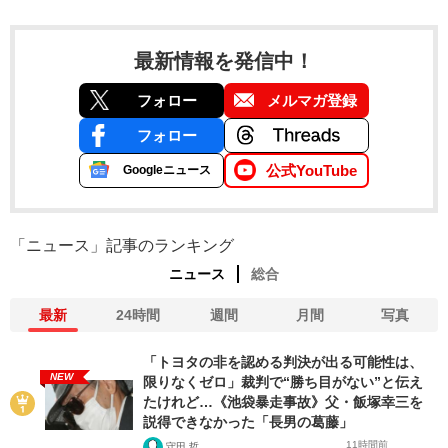
最新情報を発信中！
フォロー
メルマガ登録
フォロー
公式YouTube
Googleニュース
「ニュース」記事のランキング
ニュース
総合
最新
24時間
週間
月間
写真
「トヨタの非を認める判決が出る可能性は、
NEW
限りなくゼロ」裁判で“勝ち目がない”と伝え
たけれど…《池袋暴走事故》父・飯塚幸三を
説得できなかった「長男の葛藤」
11時間前
守田 哲