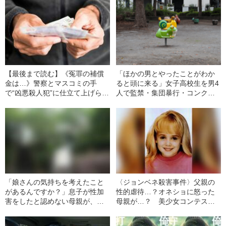
【最後まで読む】《冤罪の補償
「ほかの男とやったことがわか
金は…》警察とマスコミの手
ると頭に来る」女子高校生を男4
で“凶悪殺人犯”に仕立て上げられ
人で監禁・集団暴行・コンクリ
た29歳男性のその後の人生「38
ート詰めに…心理鑑定で見え
年間を無駄にしたが…」（昭和
た、準主犯格Bの屈折した精神状
61年・海外）
態
「娘さんの気持ちを考えたこと
〈ジョンベネ殺害事件〉父親の
があるんですか？」息子が性加
性的虐待…？オネショに怒った
害をしたと認めない母親が、逆
母親が…？ 美少女コンテスト
に被害女性（18）を責めた“身勝
常連の6歳の娘の殺害で、家族が
手すぎる一言”とは
疑われたワケ