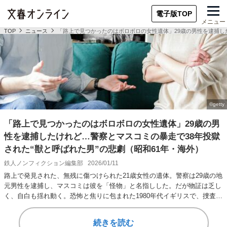
電子版TOP
メニュー
TOP
ニュース
「路上で見つかったのはボロボロの女性遺体」29歳の男性を逮捕した
「路上で見つかったのはボロボロの女性遺体」29歳の男
性を逮捕したけれど…警察とマスコミの暴走で38年投獄
された“獣と呼ばれた男”の悲劇（昭和61年・海外）
鉄人ノンフィクション編集部
2026/01/11
路上で発見された、無残に傷つけられた21歳女性の遺体。警察は29歳の地
元男性を逮捕し、マスコミは彼を「怪物」と名指しした。だが物証は乏し
く、自白も揺れ動く。恐怖と焦りに包まれた1980年代イギリスで、捜査と
報道はど…
続きを読む