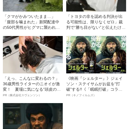
「クマがかみついたまま…」
「トヨタの非を認める判決が出
「腹部を噛まれた」新聞配達中
る可能性は、限りなくゼロ」裁
の50代男性がヒグマに襲われて
判で“勝ち目がない”と伝えたけれ
遺体で発見…現場に残され
ど…《池袋暴走事故》父・飯塚
た“生々しい痕跡”
幸三を説得できなかった「長男
の葛藤」
「えっ、こんなに変わるの？」
《映画『シェルター』》ジェイ
36歳男性ライターのニオイが激
ソン・ステイサムがお盆を“打
変！ 夏場に気になる“頭皮のニ
破”する!!《「眠眠打破」コラ
オイ”や“ベタつき”を解消す
ボ》
PR（株式会社スヴェンソン）
PR（キノフィルムズ）
る、“ウィッグのスペシャリス
ト”が生み出した徹底ケアとは