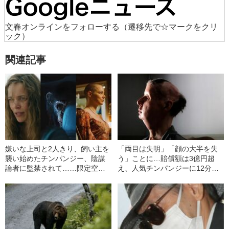
文春オンラインをフォローする
（遷移先で☆マークをクリ
ック）
関連記事
嫌いな上司と2人きり、飼い主を
「両目は失明」「顔の大半を失
襲い始めたチンパンジー、陰謀
う」ことに…賠償額は3億円超
論者に監禁されて……限定空間
え、人気チンパンジーに12分間
のサスペンスに手に汗握る、2月
襲われ続けた『悲劇の女性』の
に観たい3本はこれだ！
その後【トラビス事件】
〈『HELP／復讐島』『おさるの
ベン』『ブゴニア』〉