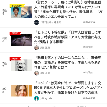
《首にタトゥー、腕には和彫り》栃木強盗殺
SCOOP!
人・竹前海斗容疑者（28）が進んだ“ワルの
5位
道”「揉めた相手を待ち伏せ、殴る蹴る」「友
5
人の家にカエルを放って…」
2026/05/22
「週刊文春」編集部
「ヒトより下等な獣」「日本人は皆殺しにす
NEW
べき」特攻作戦が敵国・アメリカ世論に与え
6位
6
た“残酷すぎる影響”
18時間前
保阪 正康
「敵機を落とすのは一にも二にも…」東條英
NEW
機の「無能さ」を象徴する、学生たちをあき
7位
7
れさせた“言葉”とは？
18時間前
保阪 正康
「エジプトは完全に逆で、全部隠します」交
際0日で日本人男性にプロポーズしたエジプト
8位
8
人妻が明かす、衝撃を受けた日本での生活
2023/12/16
小泉 なつみ