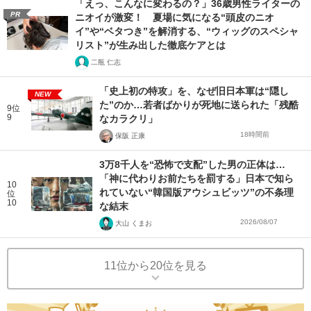
「えっ、こんなに変わるの？」36歳男性ライターの
PR
ニオイが激変！ 夏場に気になる“頭皮のニオ
イ”や“ベタつき”を解消する、“ウィッグのスペシャ
リスト”が生み出した徹底ケアとは
二瓶 仁志
「史上初の特攻」を、なぜ旧日本軍は“隠し
NEW
た”のか…若者ばかりが死地に送られた「残酷
9位
9
なカラクリ」
18時間前
保阪 正康
3万8千人を“恐怖で支配”した男の正体は…
「神に代わりお前たちを罰する」日本で知ら
10
れていない“韓国版アウシュビッツ”の不条理
位
10
な結末
2026/08/07
大山 くまお
11位から20位を見る