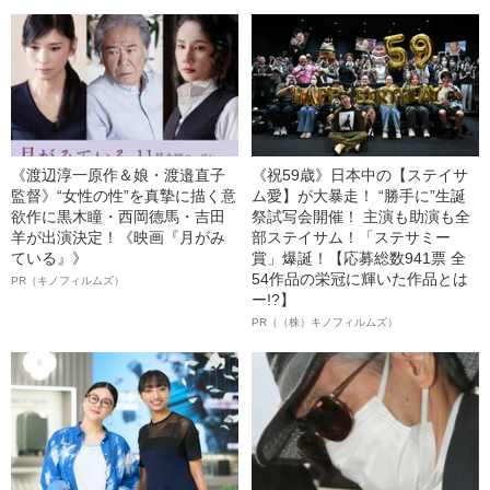
《渡辺淳一原作＆娘・渡邉直子
《祝59歳》日本中の【ステイサ
監督》“女性の性”を真摯に描く意
ム愛】が大暴走！ “勝手に”生誕
欲作に黒木瞳・西岡德馬・吉田
祭試写会開催！ 主演も助演も全
羊が出演決定！《映画『月がみ
部ステイサム！「ステサミー
ている』》
賞」爆誕！【応募総数941票 全
54作品の栄冠に輝いた作品とは
PR（キノフィルムズ）
ー!?】
PR（（株）キノフィルムズ）