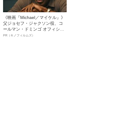
《映画『Michael／マイケル』》
父ジョセフ・ジャクソン役、コ
ールマン・ドミンゴ オフィシャ
ルインタビュー“観客を魅了した
PR（キノフィルムズ）
名優、複雑な父親像への想いを
語る”《日本興収70億円突破》