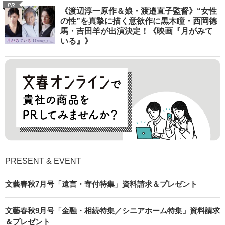
PR
《渡辺淳一原作＆娘・渡邉直子監督》“女性
の性”を真摯に描く意欲作に黒木瞳・西岡德
馬・吉田羊が出演決定！《映画『月がみて
いる』》
PRESENT & EVENT
文藝春秋7月号「遺言・寄付特集」資料請求＆プレゼント
文藝春秋9月号「金融・相続特集／シニアホーム特集」資料請求
＆プレゼント