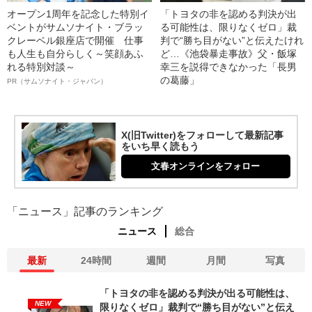
オープン1周年を記念した特別イ
「トヨタの非を認める判決が出
ベントがサムソナイト・ブラッ
る可能性は、限りなくゼロ」裁
クレーベル銀座店で開催 仕事
判で“勝ち目がない”と伝えたけれ
も人生も自分らしく～笑顔あふ
ど…《池袋暴走事故》父・飯塚
れる特別対談～
幸三を説得できなかった「長男
の葛藤」
PR（サムソナイト・ジャパン）
X(旧Twitter)をフォローして最新記事
をいち早く読もう
文春オンラインをフォロー
「ニュース」記事のランキング
ニュース
総合
最新
24時間
週間
月間
写真
「トヨタの非を認める判決が出る可能性は、
NEW
限りなくゼロ」裁判で“勝ち目がない”と伝え