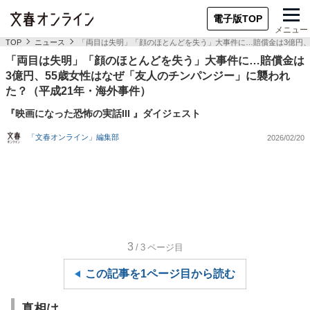
電子版TOP
メニュー
TOP
ニュース
「両目は失明」「顔のほとんどを失う」大事件に…賠償金は3億円、
「両目は失明」「顔のほとんどを失う」大事件に…賠償金は
3億円、55歳女性はなぜ「友人のチンパンジー」に襲われ
た？（平成21年・海外事件）
『映画になった恐怖の実話III 』ダイジェスト
「文春オンライン」編集部
2026/02/20
3
/3
ページ目
この記事を1ページ目から読む
真相は…