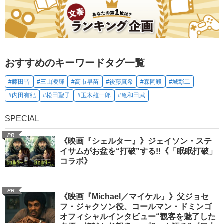
おすすめのキーワードタグ一覧
#藤田晋
#三山凌輝
#高市早苗
#後藤真希
#森岡毅
#城彰二
#内田有紀
#松田聖子
#玉木雄一郎
#亀和田武
SPECIAL
PR
《映画『シェルター』》ジェイソン・ステ
イサムがお盆を“打破”する!!《「眠眠打破」
コラボ》
PR
《映画『Michael／マイケル』》父ジョセ
フ・ジャクソン役、コールマン・ドミンゴ
オフィシャルインタビュー“観客を魅了した