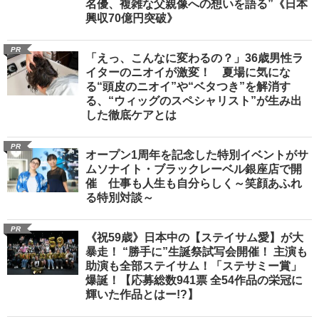
名優、複雑な父親像への想いを語る”《日本
興収70億円突破》
PR
「えっ、こんなに変わるの？」36歳男性ラ
イターのニオイが激変！ 夏場に気にな
る“頭皮のニオイ”や“ベタつき”を解消す
る、“ウィッグのスペシャリスト”が生み出
した徹底ケアとは
PR
オープン1周年を記念した特別イベントがサ
ムソナイト・ブラックレーベル銀座店で開
催 仕事も人生も自分らしく～笑顔あふれ
る特別対談～
PR
《祝59歳》日本中の【ステイサム愛】が大
暴走！ “勝手に”生誕祭試写会開催！ 主演も
助演も全部ステイサム！「ステサミー賞」
爆誕！【応募総数941票 全54作品の栄冠に
輝いた作品とはー!?】