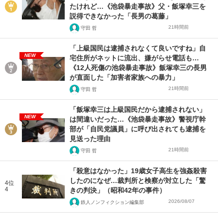
たけれど…《池袋暴走事故》父・飯塚幸三を
説得できなかった「長男の葛藤」
21時間前
守田 哲
「上級国民は逮捕されなくて良いですね」自
NEW
宅住所がネットに流出、嫌がらせ電話も…
《12人死傷の池袋暴走事故》飯塚幸三の長男
が直面した「加害者家族への暴力」
21時間前
守田 哲
「飯塚幸三は上級国民だから逮捕されない」
NEW
は間違いだった…《池袋暴走事故》警視庁幹
部が「自民党議員」に呼び出されても逮捕を
見送った理由
21時間前
守田 哲
「殺意はなかった」19歳女子高生を強姦殺害
したのになぜ…裁判所と検察が対立した「驚
4位
4
きの判決」（昭和42年の事件）
2026/08/07
鉄人ノンフィクション編集部