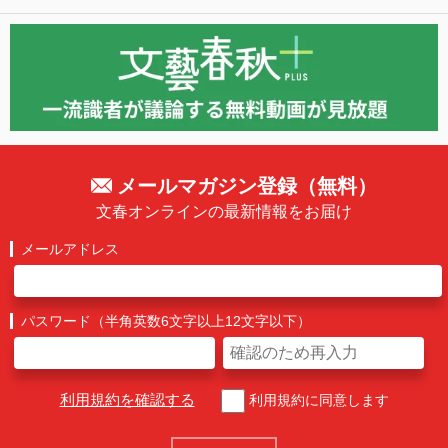
メールマガジン登録（無料）
文春オンラインの最新情報をお届け
メールアドレス
パスワード（半角英数6文字以上12文字以下）
利用規約を確認する
利用規約に同意します