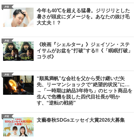
PR
今年も40℃を超える猛暑。ジリジリとした
暑さが頭皮にダメージを。あなたの抜け毛
大丈夫！？
PR
《映画『シェルター』》ジェイソン・ステ
イサムがお盆を“打破”する!!《「眠眠打破」
コラボ》
PR
“順風満帆”な会社を父から受け継いだ矢
先、リーマンショックで“絶望的状況”に…
→「一時期は納品3年待ち」のヒット商品を
生んで危機を脱した四代目社長が明か
す、“逆転の戦術”
PR
文藝春秋SDGsエッセイ大賞2026大募集