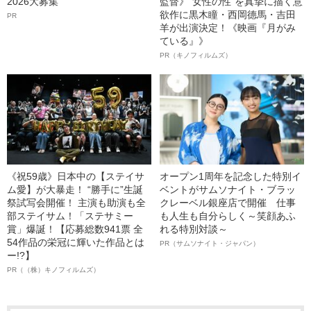
2026大募集
監督》“女性の性”を真摯に描く意
欲作に黒木瞳・西岡德馬・吉田
PR
羊が出演決定！《映画『月がみ
ている』》
PR（キノフィルムズ）
《祝59歳》日本中の【ステイサ
オープン1周年を記念した特別イ
ム愛】が大暴走！ “勝手に”生誕
ベントがサムソナイト・ブラッ
祭試写会開催！ 主演も助演も全
クレーベル銀座店で開催 仕事
部ステイサム！「ステサミー
も人生も自分らしく～笑顔あふ
賞」爆誕！【応募総数941票 全
れる特別対談～
54作品の栄冠に輝いた作品とは
PR（サムソナイト・ジャパン）
ー!?】
PR（（株）キノフィルムズ）