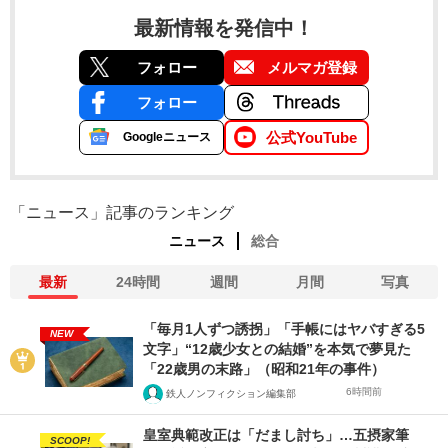
最新情報を発信中！
フォロー
メルマガ登録
フォロー
公式YouTube
Googleニュース
「ニュース」記事のランキング
ニュース
総合
最新
24時間
週間
月間
写真
「毎月1人ずつ誘拐」「手帳にはヤバすぎる5
NEW
文字」“12歳少女との結婚”を本気で夢見た
「22歳男の末路」（昭和21年の事件）
6時間前
鉄人ノンフィクション編集部
皇室典範改正は「だまし討ち」…五摂家筆
SCOOP!