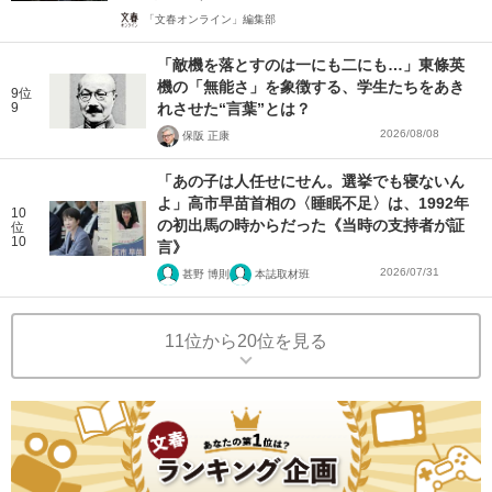
「文春オンライン」編集部
「敵機を落とすのは一にも二にも…」東條英
機の「無能さ」を象徴する、学生たちをあき
9位
9
れさせた“言葉”とは？
2026/08/08
保阪 正康
「あの子は人任せにせん。選挙でも寝ないん
よ」高市早苗首相の〈睡眠不足〉は、1992年
10
の初出馬の時からだった《当時の支持者が証
位
10
言》
2026/07/31
甚野 博則
本誌取材班
11位から20位を見る