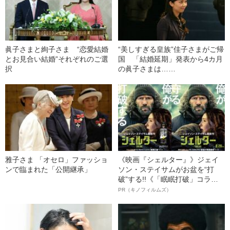
眞子さまと絢子さま “恋愛結婚
“美しすぎる皇族”佳子さまがご帰
とお見合い結婚”それぞれのご選
国 「結婚延期」発表から4カ月
択
の眞子さまは……
雅子さま 「オセロ」ファッショ
《映画『シェルター』》ジェイ
ンで臨まれた「公開継承」
ソン・ステイサムがお盆を“打
破”する!!《「眠眠打破」コラ
ボ》
PR（キノフィルムズ）