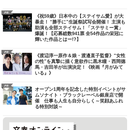
PR
《祝59歳》日本中の【ステイサム愛】が大
暴走！ “勝手に”生誕祭試写会開催！ 主演も
助演も全部ステイサム！「ステサミー賞」
爆誕！【応募総数941票 全54作品の栄冠に
輝いた作品とはー!?】
PR
《渡辺淳一原作＆娘・渡邉直子監督》“女性
の性”を真摯に描く意欲作に黒木瞳・西岡德
馬・吉田羊が出演決定！《映画『月がみて
いる』》
PR
オープン1周年を記念した特別イベントがサ
ムソナイト・ブラックレーベル銀座店で開
催 仕事も人生も自分らしく～笑顔あふれ
る特別対談～