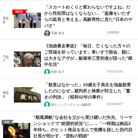
「スカートめくりと変わらないですよね」だ
NEW
から性犯罪はなくならない…「盗撮をいたず
6位
らの延長と考える」高齢男性に見た“日本のヤ
6
バさ”
23時間前
斉藤 章佳
《池袋暴走事故》「毎日、亡くなった方々の
ご冥福を祈っています」車いすで面会、額に
7位
は大きなアザが…飯塚幸三受刑者が語った“獄
7
中生活”
2022/11/24
阿部 恭子
「殺意はなかった」19歳女子高生を強姦殺害
したのになぜ…裁判所と検察が対立した「驚
8位
8
きの判決」（昭和42年の事件）
2026/08/07
鉄人ノンフィクション編集部
“順風満帆”な会社を父から受け継いだ矢先、リーマ
PR
ンショックで“絶望的状況”に…→「一時期は納品3
年待ち」のヒット商品を生んで危機を脱した四代目
社長が明かす、“逆転の戦術”