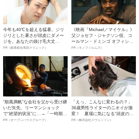
今年も40℃を超える猛暑。ジリ
《映画『Michael／マイケル』》
ジリとした暑さが頭皮にダメー
父ジョセフ・ジャクソン役、コ
ジを。あなたの抜け毛大丈
ールマン・ドミンゴ オフィシャ
夫！？
ルインタビュー“観客を魅了した
PR（銀座総合美容クリニック）
PR（キノフィルムズ）
名優、複雑な父親像への想いを
語る”《日本興収70億円突破》
“順風満帆”な会社を父から受け継
「えっ、こんなに変わるの？」
いだ矢先、リーマンショック
36歳男性ライターのニオイが激
で“絶望的状況”に…→「一時期は
変！ 夏場に気になる“頭皮のニ
納品3年待ち」のヒット商品を生
オイ”や“ベタつき”を解消す
PR（オープンハウスグループ）
PR（株式会社スヴェンソン）
んで危機を脱した四代目社長が
る、“ウィッグのスペシャリス
明かす、“逆転の戦術”
ト”が生み出した徹底ケアとは