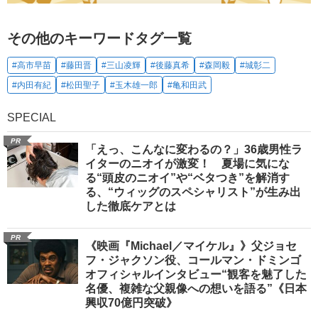
その他のキーワードタグ一覧
#高市早苗
#藤田晋
#三山凌輝
#後藤真希
#森岡毅
#城彰二
#内田有紀
#松田聖子
#玉木雄一郎
#亀和田武
SPECIAL
PR
「えっ、こんなに変わるの？」36歳男性ラ
イターのニオイが激変！ 夏場に気にな
る“頭皮のニオイ”や“ベタつき”を解消す
る、“ウィッグのスペシャリスト”が生み出
した徹底ケアとは
PR
《映画『Michael／マイケル』》父ジョセ
フ・ジャクソン役、コールマン・ドミンゴ
オフィシャルインタビュー“観客を魅了した
名優、複雑な父親像への想いを語る”《日本
興収70億円突破》