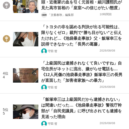
頭・近衛家の血を引く元首相・細川護熙氏が
見た高市首相の「皇室への信じがたい態度」
10時間前
「文藝春秋」編集部
「トヨタの非を認める判決が出る可能性は、
限りなくゼロ」裁判で“勝ち目がない”と伝え
たけれど…《池袋暴走事故》父・飯塚幸三を
説得できなかった「長男の葛藤」
2026/08/08
守田 哲
「上級国民は逮捕されなくて良いですね」自
宅住所がネットに流出、嫌がらせ電話も…
4位
《12人死傷の池袋暴走事故》飯塚幸三の長男
4
が直面した「加害者家族への暴力」
2026/08/08
守田 哲
「飯塚幸三は上級国民だから逮捕されない」
は間違いだった…《池袋暴走事故》警視庁幹
5位
部が「自民党議員」に呼び出されても逮捕を
5
見送った理由
2026/08/08
守田 哲