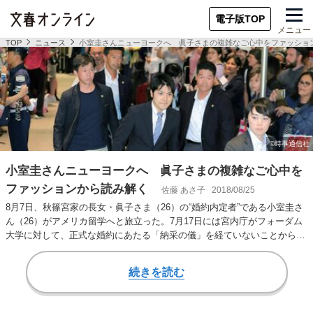
電子版TOP
メニュー
TOP
ニュース
小室圭さんニューヨークへ 眞子さまの複雑なご心中をファッショ
小室圭さんニューヨークへ 眞子さまの複雑なご心中を
ファッションから読み解く
佐藤 あさ子
2018/08/25
8月7日、秋篠宮家の長女・眞子さま（26）の“婚約内定者”である小室圭さ
ん（26）がアメリカ留学へと旅立った。7月17日には宮内庁がフォーダム
大学に対して、正式な婚約にあたる「納采の儀」を経ていないことから
「小室圭…
続きを読む