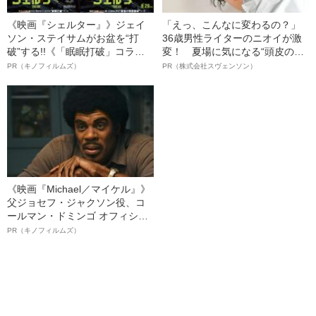
《映画『シェルター』》ジェイ
「えっ、こんなに変わるの？」
ソン・ステイサムがお盆を“打
36歳男性ライターのニオイが激
破”する!!《「眠眠打破」コラ
変！ 夏場に気になる“頭皮のニ
ボ》
オイ”や“ベタつき”を解消す
PR（キノフィルムズ）
PR（株式会社スヴェンソン）
る、“ウィッグのスペシャリス
ト”が生み出した徹底ケアとは
《映画『Michael／マイケル』》
父ジョセフ・ジャクソン役、コ
ールマン・ドミンゴ オフィシャ
ルインタビュー“観客を魅了した
PR（キノフィルムズ）
名優、複雑な父親像への想いを
語る”《日本興収70億円突破》