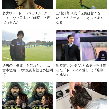
超大物F・トーレスがJリーグ
三浦知良51歳「現実は甘くな
に！ なぜ日本で「師匠」と呼
い。でも去年より、きっとよく
ばれるのか
なる」
過去の「失敗」を忘れたか……
新監督“ポイチ”こと森保一を形作
宮本恒靖、G大阪監督就任の疑問
った「ドーハの悲劇」と「広島
点
の成功」