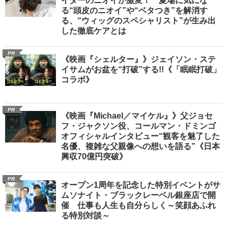
イターのニオイが激変！ 夏場に気にな
る“頭皮のニオイ”や“ベタつき”を解消す
る、“ウィッグのスペシャリスト”が生み出
した徹底ケアとは
PR
《映画『シェルター』》ジェイソン・ステ
イサムがお盆を“打破”する!!《「眠眠打破」
コラボ》
PR
《映画『Michael／マイケル』》父ジョセ
フ・ジャクソン役、コールマン・ドミンゴ
オフィシャルインタビュー“観客を魅了した
名優、複雑な父親像への想いを語る”《日本
興収70億円突破》
PR
オープン1周年を記念した特別イベントがサ
ムソナイト・ブラックレーベル銀座店で開
催 仕事も人生も自分らしく～笑顔あふれ
る特別対談～