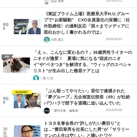
2025/02/12
谷頭 和希
《東証プライム上場》医療系大手H.U.グルー
プで“お家騒動” CXO全員退任の深層に〈社
8位
外取締役〉の過剰反応「我々までメディアに
8
面白おかしく書かれるのでは」
2026/06/22
大西 康之
「えっ、こんなに変わるの？」36歳男性ライターの
PR
ニオイが激変！ 夏場に気になる“頭皮のニオ
イ”や“ベタつき”を解消する、“ウィッグのスペシャ
リスト”が生み出した徹底ケアとは
二瓶 仁志
「ぶん殴ってやりたい」背任で逮捕された
SCOOP!
「夢グループ」元企画宣伝部長（49）が壮絶
9位
9
パワハラで部下を退職に追い込んでいた
2024/05/30
「週刊文春」編集部
トヨタ名誉会長の“許しがたい裏切り”と
10
は…“豊田章男を社長にした男”が「サラリー
位
マンの人生は空しい」と嘆いたワケ
10