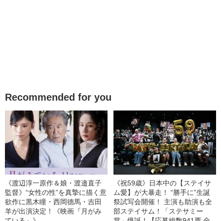
Recommended for you
《渡辺淳一原作＆娘・渡邉直子
《祝59歳》日本中の【ステイサ
監督》“女性の性”を真摯に描く意
ム愛】が大暴走！ “勝手に”生誕
欲作に黒木瞳・西岡德馬・吉田
祭試写会開催！ 主演も助演も全
羊が出演決定！《映画『月がみ
部ステイサム！「ステサミー
ている』》
賞」爆誕！【応募総数941票 全