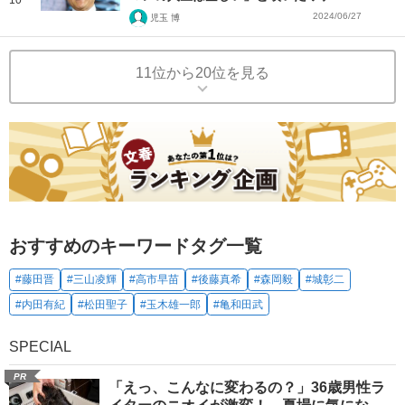
2024/06/27
児玉 博
11位から20位を見る
おすすめのキーワードタグ一覧
#藤田晋
#三山凌輝
#高市早苗
#後藤真希
#森岡毅
#城彰二
#内田有紀
#松田聖子
#玉木雄一郎
#亀和田武
SPECIAL
PR
「えっ、こんなに変わるの？」36歳男性ラ