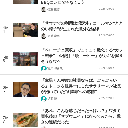
BBQコンロでもなく…》
2026/08/08
徳重 龍徳
「サウナでの利用は想定外」コールマン“とと
4位
のい椅子”が生まれた意外な経緯
4
2026/08/08
徳重 龍徳
「ベローチェ買収」でますます激化する“カフ
ェ戦争” 今後は「脱コーヒー」がカギを握り
5位
5
そうなワケ
2026/05/15
宮武 和多哉
「章男くん程度の社員ならば、ごろごろい
る」トヨタを世界一にしたサラリーマン社長
6位
6
が抱いていた“創業家への感情”
2024/02/13
児玉 博
「あれ、こんな感じだったっけ…？」ワタミ
買収後の「サブウェイ」に行ってみたら、驚
7位
7
きの連続だった！