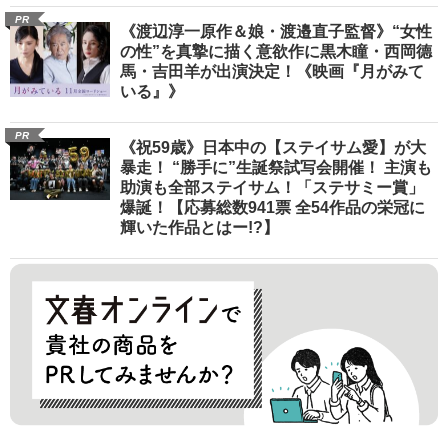
PR
《渡辺淳一原作＆娘・渡邉直子監督》“女性
の性”を真摯に描く意欲作に黒木瞳・西岡德
馬・吉田羊が出演決定！《映画『月がみて
いる』》
PR
《祝59歳》日本中の【ステイサム愛】が大
暴走！ “勝手に”生誕祭試写会開催！ 主演も
助演も全部ステイサム！「ステサミー賞」
爆誕！【応募総数941票 全54作品の栄冠に
輝いた作品とはー!?】