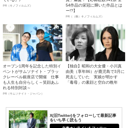
54作品の栄冠に輝いた作品とは
PR（キノフィルムズ）
ー!?】
PR（（株）キノフィルムズ）
オープン1周年を記念した特別イ
【独自】昭和の大女優・小川真
ベントがサムソナイト・ブラッ
由美（享年86）が鹿児島で3月に
クレーベル銀座店で開催 仕事
死去していた 実娘が明かす
も人生も自分らしく～笑顔あふ
「毒母」の素顔と空白の晩年
れる特別対談～
PR（サムソナイト・ジャパン）
X(旧Twitter)をフォローして最新記事
をいち早く読もう