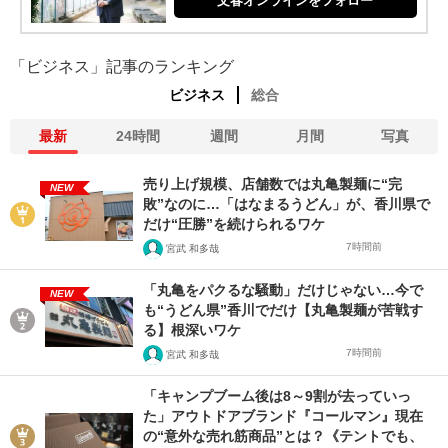
文春オンラインをフォロー
「ビジネス」記事のランキング
ビジネス
総合
最新
24時間
週間
月間
写真
売り上げ規模、店舗数では丸亀製麺に“完
NEW
敗”なのに…「はなまるうどん」が、香川県で
だけ“圧勝”を続けられるワケ
7時間前
宮武 和多哉
「丸亀をパクるな騒動」だけじゃない…今で
NEW
も“うどん県”香川でだけ【丸亀製麺が苦戦す
る】根深いワケ
7時間前
宮武 和多哉
「キャンプブーム後は8～9割が去っていっ
た」アウトドアブランド『コールマン』現在
の“意外な売れ筋商品”とは？《テントでも、