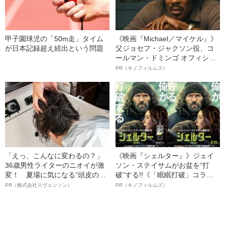
甲子園球児の「50m走」タイム
《映画『Michael／マイケル』》
が日本記録超え続出という問題
父ジョセフ・ジャクソン役、コ
ールマン・ドミンゴ オフィシャ
ルインタビュー“観客を魅了した
PR（キノフィルムズ）
名優、複雑な父親像への想いを
語る”《日本興収70億円突破》
「えっ、こんなに変わるの？」
《映画『シェルター』》ジェイ
36歳男性ライターのニオイが激
ソン・ステイサムがお盆を“打
変！ 夏場に気になる“頭皮のニ
破”する!!《「眠眠打破」コラ
オイ”や“ベタつき”を解消す
ボ》
PR（株式会社スヴェンソン）
PR（キノフィルムズ）
る、“ウィッグのスペシャリス
ト”が生み出した徹底ケアとは