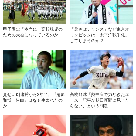
甲子園は「本当に」高校球児の
「暑さはチャンス」なぜ東京オ
ための大会になっているのか
リンピックは「太平洋戦争化」
してしまうのか？
覚せい剤逮捕から2年半。『清原
高校野球「熱中症で力尽きたエ
和博 告白』はなぜ生まれたの
ース」記事が朝日新聞に見当た
か
らない、という問題