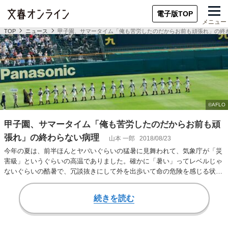
電子版TOP
メニュー
TOP
ニュース
甲子園、サマータイム「俺も苦労したのだからお前も頑張れ」の終
甲子園、サマータイム「俺も苦労したのだからお前も頑
張れ」の終わらない病理
山本 一郎
2018/08/23
今年の夏は、前半ほんとヤバいぐらいの猛暑に見舞われて、気象庁が「災
害級」というぐらいの高温でありました。確かに「暑い」ってレベルじゃ
ないぐらいの酷暑で、冗談抜きにして外を出歩いて命の危険を感じる状況
だったのは記憶に…
続きを読む