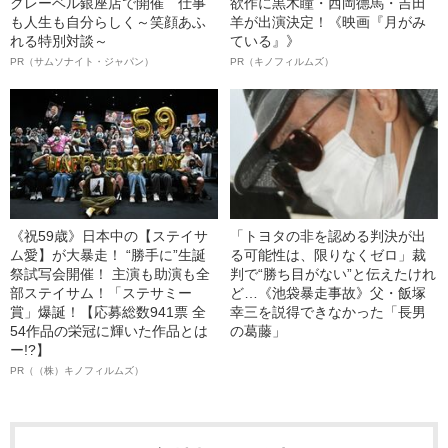
クレーベル銀座店で開催 仕事
欲作に黒木瞳・西岡德馬・吉田
も人生も自分らしく～笑顔あふ
羊が出演決定！《映画『月がみ
れる特別対談～
ている』》
PR（サムソナイト・ジャパン）
PR（キノフィルムズ）
《祝59歳》日本中の【ステイサ
「トヨタの非を認める判決が出
ム愛】が大暴走！ “勝手に”生誕
る可能性は、限りなくゼロ」裁
祭試写会開催！ 主演も助演も全
判で“勝ち目がない”と伝えたけれ
部ステイサム！「ステサミー
ど…《池袋暴走事故》父・飯塚
賞」爆誕！【応募総数941票 全
幸三を説得できなかった「長男
54作品の栄冠に輝いた作品とは
の葛藤」
ー!?】
PR（（株）キノフィルムズ）