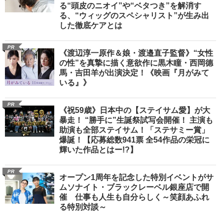
る“頭皮のニオイ”や“ベタつき”を解消す
る、“ウィッグのスペシャリスト”が生み出
した徹底ケアとは
PR
《渡辺淳一原作＆娘・渡邉直子監督》“女性
の性”を真摯に描く意欲作に黒木瞳・西岡德
馬・吉田羊が出演決定！《映画『月がみて
いる』》
PR
《祝59歳》日本中の【ステイサム愛】が大
暴走！ “勝手に”生誕祭試写会開催！ 主演も
助演も全部ステイサム！「ステサミー賞」
爆誕！【応募総数941票 全54作品の栄冠に
輝いた作品とはー!?】
PR
オープン1周年を記念した特別イベントがサ
ムソナイト・ブラックレーベル銀座店で開
催 仕事も人生も自分らしく～笑顔あふれ
る特別対談～