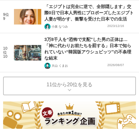
「エジプトは完全に逆で、全部隠します」交
際0日で日本人男性にプロポーズしたエジプト
9位
9
人妻が明かす、衝撃を受けた日本での生活
2023/12/16
小泉 なつみ
3万8千人を“恐怖で支配”した男の正体は…
「神に代わりお前たちを罰する」日本で知ら
10
れていない“韓国版アウシュビッツ”の不条理
位
10
な結末
2026/08/07
大山 くまお
11位から20位を見る