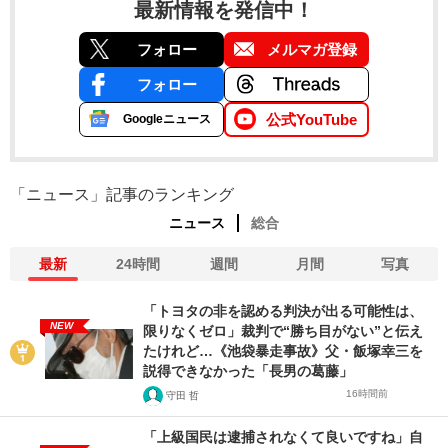
最新情報を発信中！
フォロー
メルマガ登録
フォロー
公式YouTube
Googleニュース
「ニュース」記事のランキング
ニュース
総合
最新
24時間
週間
月間
写真
「トヨタの非を認める判決が出る可能性は、
NEW
限りなくゼロ」裁判で“勝ち目がない”と伝え
たけれど…《池袋暴走事故》父・飯塚幸三を
説得できなかった「長男の葛藤」
16時間前
守田 哲
「上級国民は逮捕されなくて良いですね」自