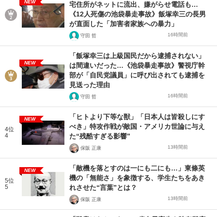
NEW
宅住所がネットに流出、嫌がらせ電話も…
《12人死傷の池袋暴走事故》飯塚幸三の長男
が直面した「加害者家族への暴力」
16時間前
守田 哲
「飯塚幸三は上級国民だから逮捕されない」
NEW
は間違いだった…《池袋暴走事故》警視庁幹
部が「自民党議員」に呼び出されても逮捕を
見送った理由
16時間前
守田 哲
「ヒトより下等な獣」「日本人は皆殺しにす
NEW
べき」特攻作戦が敵国・アメリカ世論に与え
4位
4
た“残酷すぎる影響”
13時間前
保阪 正康
「敵機を落とすのは一にも二にも…」東條英
NEW
機の「無能さ」を象徴する、学生たちをあき
5位
5
れさせた“言葉”とは？
13時間前
保阪 正康