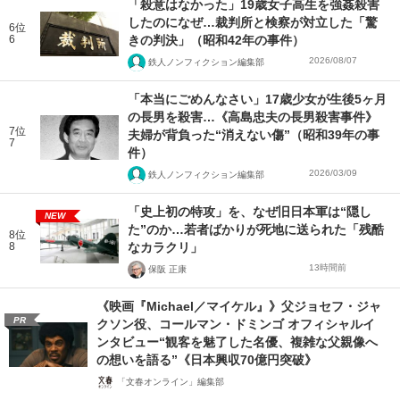
「殺意はなかった」19歳女子高生を強姦殺害
したのになぜ…裁判所と検察が対立した「驚
6位
6
きの判決」（昭和42年の事件）
2026/08/07
鉄人ノンフィクション編集部
「本当にごめんなさい」17歳少女が生後5ヶ月
の長男を殺害…《高島忠夫の長男殺害事件》
7位
夫婦が背負った“消えない傷”（昭和39年の事
7
件）
2026/03/09
鉄人ノンフィクション編集部
「史上初の特攻」を、なぜ旧日本軍は“隠し
NEW
た”のか…若者ばかりが死地に送られた「残酷
8位
8
なカラクリ」
13時間前
保阪 正康
《映画『Michael／マイケル』》父ジョセフ・ジャ
PR
クソン役、コールマン・ドミンゴ オフィシャルイ
ンタビュー“観客を魅了した名優、複雑な父親像へ
の想いを語る”《日本興収70億円突破》
「文春オンライン」編集部