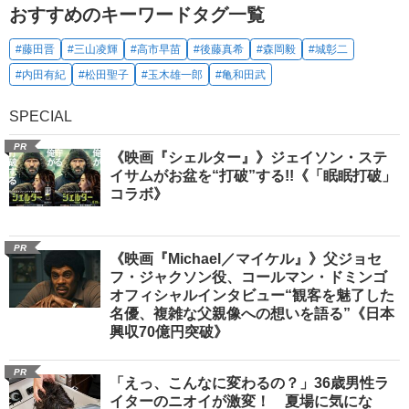
おすすめのキーワードタグ一覧
#藤田晋
#三山凌輝
#高市早苗
#後藤真希
#森岡毅
#城彰二
#内田有紀
#松田聖子
#玉木雄一郎
#亀和田武
SPECIAL
PR
《映画『シェルター』》ジェイソン・ステ
イサムがお盆を“打破”する!!《「眠眠打破」
コラボ》
PR
《映画『Michael／マイケル』》父ジョセ
フ・ジャクソン役、コールマン・ドミンゴ
オフィシャルインタビュー“観客を魅了した
名優、複雑な父親像への想いを語る”《日本
興収70億円突破》
PR
「えっ、こんなに変わるの？」36歳男性ラ
イターのニオイが激変！ 夏場に気にな