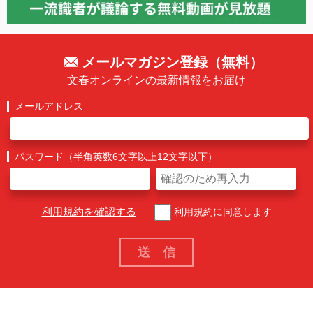
メールマガジン登録（無料）
文春オンラインの最新情報をお届け
メールアドレス
パスワード（半角英数6文字以上12文字以下）
利用規約を確認する
利用規約に同意します