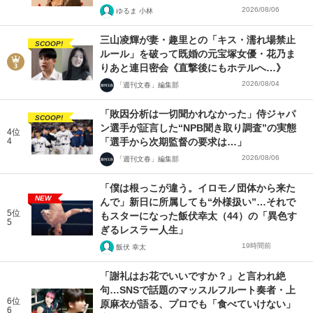
2026/08/06
ゆるま 小林
三山凌輝が妻・趣里との「キス・濡れ場禁止
SCOOP!
ルール」を破って既婚の元宝塚女優・花乃ま
りあと連日密会《直撃後にもホテルへ…》
2026/08/04
「週刊文春」編集部
「敗因分析は一切聞かれなかった」侍ジャパ
SCOOP!
ン選手が証言した“NPB聞き取り調査”の実態
4位
4
「選手から次期監督の要求は…」
2026/08/06
「週刊文春」編集部
「僕は根っこが違う。イロモノ団体から来た
NEW
んで」新日に所属しても“外様扱い”…それで
5位
もスターになった飯伏幸太（44）の「異色す
5
ぎるレスラー人生」
19時間前
飯伏 幸太
「謝礼はお花でいいですか？」と言われ絶
句…SNSで話題のマッスルフルート奏者・上
6位
原麻衣が語る、プロでも「食べていけない」
6