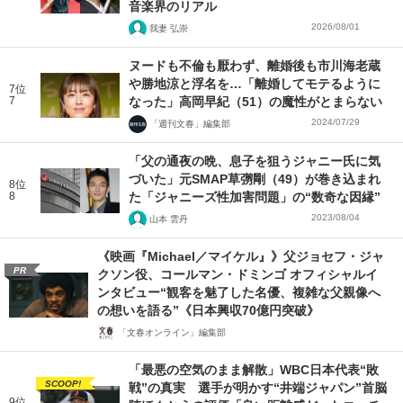
音楽界のリアル
2026/08/01
我妻 弘崇
ヌードも不倫も厭わず、離婚後も市川海老蔵
や勝地涼と浮名を…「離婚してモテるように
7位
7
なった」高岡早紀（51）の魔性がとまらない
2024/07/29
「週刊文春」編集部
「父の通夜の晩、息子を狙うジャニー氏に気
づいた」元SMAP草彅剛（49）が巻き込まれ
8位
8
た「ジャニーズ性加害問題」の“数奇な因縁”
2023/08/04
山本 雲丹
《映画『Michael／マイケル』》父ジョセフ・ジャ
PR
クソン役、コールマン・ドミンゴ オフィシャルイ
ンタビュー“観客を魅了した名優、複雑な父親像へ
の想いを語る”《日本興収70億円突破》
「文春オンライン」編集部
「最悪の空気のまま解散」WBC日本代表“敗
SCOOP!
戦”の真実 選手が明かす“井端ジャパン”首脳
9位