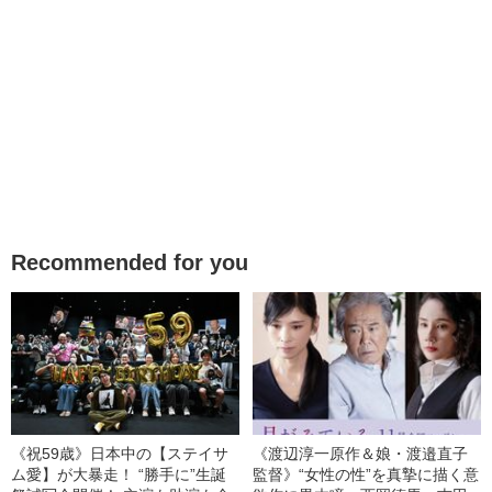
Recommended for you
《祝59歳》日本中の【ステイサ
《渡辺淳一原作＆娘・渡邉直子
ム愛】が大暴走！ “勝手に”生誕
監督》“女性の性”を真摯に描く意