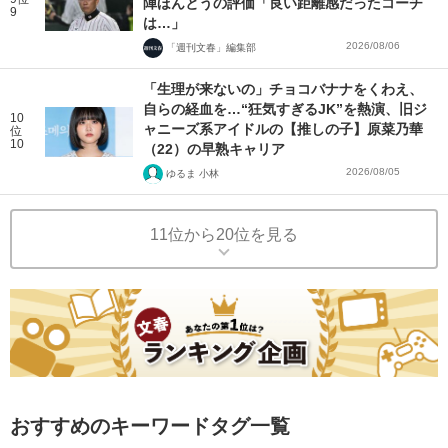
陣ほんとうの評価「良い距離感だったコーチ
9
は…」
2026/08/06
「週刊文春」編集部
「生理が来ないの」チョコバナナをくわえ、
自らの経血を…“狂気すぎるJK”を熱演、旧ジ
10
ャニーズ系アイドルの【推しの子】原菜乃華
位
10
（22）の早熟キャリア
2026/08/05
ゆるま 小林
11位から20位を見る
おすすめのキーワードタグ一覧