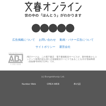
広告掲載について
お問い合わせ
動画・バナー広告について
サイトポリシー
運営会社
ABJマークは、この電子書店・電子書籍配信サービスが、著作権者からコ
ンテンツ使用許諾を得た正規版配信サービスであることを示す登録商標
（登録番号6091713号）です。
(c) Bungeishunju Ltd.
Number Web
CREA WEB
本の話