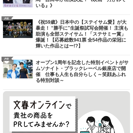
いる』》
PR
《祝59歳》日本中の【ステイサム愛】が大
暴走！ “勝手に”生誕祭試写会開催！ 主演も
助演も全部ステイサム！「ステサミー賞」
爆誕！【応募総数941票 全54作品の栄冠に
輝いた作品とはー!?】
PR
オープン1周年を記念した特別イベントがサ
ムソナイト・ブラックレーベル銀座店で開
催 仕事も人生も自分らしく～笑顔あふれ
る特別対談～