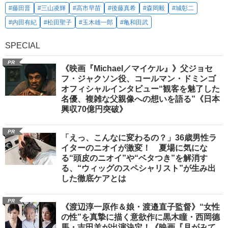
#藤田晋
#三山凌輝
#高市早苗
#後藤真希
#森岡毅
#城彰二
#内田有紀
#松田聖子
#玉木雄一郎
#亀和田武
SPECIAL
PR
《映画『Michael／マイケル』》父ジョセ
フ・ジャクソン役、コールマン・ドミンゴ
オフィシャルインタビュー“観客を魅了した
名優、複雑な父親像への想いを語る”《日本
興収70億円突破》
PR
「えっ、こんなに変わるの？」36歳男性ラ
イターのニオイが激変！ 夏場に気にな
る“頭皮のニオイ”や“ベタつき”を解消す
る、“ウィッグのスペシャリスト”が生み出
した徹底ケアとは
PR
《渡辺淳一原作＆娘・渡邉直子監督》“女性
の性”を真摯に描く意欲作に黒木瞳・西岡德
馬・吉田羊が出演決定！《映画『月がみて