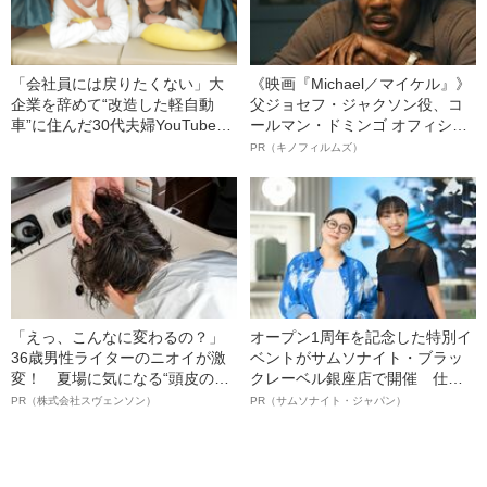
「会社員には戻りたくない」大
《映画『Michael／マイケル』》
企業を辞めて“改造した軽自動
父ジョセフ・ジャクソン役、コ
車”に住んだ30代夫婦YouTuber
ールマン・ドミンゴ オフィシャ
が語る、車中泊でひっくり返っ
ルインタビュー“観客を魅了した
PR（キノフィルムズ）
た“価値観”「大事なのはお金じゃ
名優、複雑な父親像への想いを
ない」
語る”《日本興収70億円突破》
「えっ、こんなに変わるの？」
オープン1周年を記念した特別イ
36歳男性ライターのニオイが激
ベントがサムソナイト・ブラッ
変！ 夏場に気になる“頭皮のニ
クレーベル銀座店で開催 仕事
オイ”や“ベタつき”を解消す
も人生も自分らしく～笑顔あふ
PR（株式会社スヴェンソン）
PR（サムソナイト・ジャパン）
る、“ウィッグのスペシャリス
れる特別対談～
ト”が生み出した徹底ケアとは