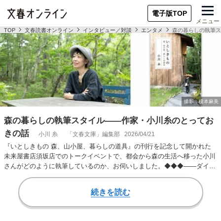
電子版TOP
メニュー
TOP
文春読書オンライン
インタビュー／対談
エンタメ
森の暮らしの執筆ス
森の暮らしの執筆スタイル――作家・小川糸のとってお
きの話
小川 糸
「文春文庫」編集部
2026/04/21
『いとしきもの 森、山小屋、暮らしの道具』の刊行を記念して開かれた
未来屋書店須坂店でのトークイベントで、都会から森の生活へ移った小川
さんがどのように執筆しているのか、お伺いしました。◆◆◆――ダイニ
ングルームのすみっ…
続きを読む