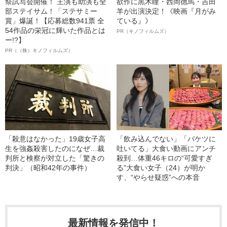
祭試写会開催！ 主演も助演も全
欲作に黒木瞳・西岡德馬・吉田
部ステイサム！「ステサミー
羊が出演決定！《映画『月がみ
賞」爆誕！【応募総数941票 全
ている』》
54作品の栄冠に輝いた作品とは
PR（キノフィルムズ）
ー!?】
PR（（株）キノフィルムズ）
「殺意はなかった」19歳女子高
「飲み込んでない」「バケツに
生を強姦殺害したのになぜ…裁
吐いてる」大食い動画にアンチ
判所と検察が対立した「驚きの
殺到…体重46キロの“可愛すぎ
判決」（昭和42年の事件）
る”大食い女子（24）が明か
す、“やらせ疑惑”への本音
最新情報を発信中！