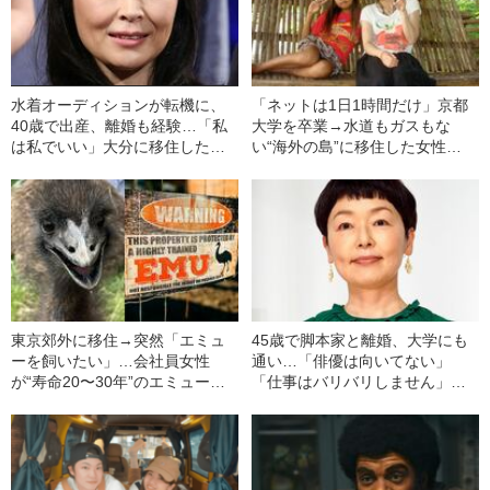
水着オーディションが転機に、
「ネットは1日1時間だけ」京都
40歳で出産、離婚も経験…「私
大学を卒業→水道もガスもな
は私でいい」大分に移住した財
い“海外の島”に移住した女性
前直見（60）の“実りある人生”
（37）の暮らしぶり
東京郊外に移住→突然「エミュ
45歳で脚本家と離婚、大学にも
ーを飼いたい」…会社員女性
通い…「俳優は向いてない」
が“寿命20〜30年”のエミューと
「仕事はバリバリしません」小
の暮らしを“夫に納得させるまで”
林聡美60歳の“自然体&スローラ
イフ”な生き方