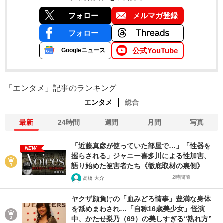
フォロー
メルマガ登録
フォロー
公式YouTube
Googleニュース
「エンタメ」記事のランキング
エンタメ
総合
最新
24時間
週間
月間
写真
「近藤真彦が使っていた部屋で…」「性器を
NEW
握らされる」ジャニー喜多川による性加害、
語り始めた被害者たち《徹底取材の裏側》
2時間前
髙橋 大介
ヤクザ顔負けの「血みどろ情事」豊満な身体
を舐めまわされ…「自称16歳美少女」怪演
中、かたせ梨乃（69）の美しすぎる“熟れ方”