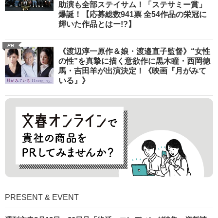
助演も全部ステイサム！「ステサミー賞」
爆誕！【応募総数941票 全54作品の栄冠に
輝いた作品とはー!?】
PR
《渡辺淳一原作＆娘・渡邉直子監督》“女性
の性”を真摯に描く意欲作に黒木瞳・西岡德
馬・吉田羊が出演決定！《映画『月がみて
いる』》
PRESENT & EVENT