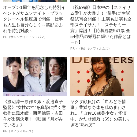
オープン1周年を記念した特別イ
《祝59歳》日本中の【ステイサ
ベントがサムソナイト・ブラッ
ム愛】が大暴走！ “勝手に”生誕
クレーベル銀座店で開催 仕事
祭試写会開催！ 主演も助演も全
も人生も自分らしく～笑顔あふ
部ステイサム！「ステサミー
れる特別対談～
賞」爆誕！【応募総数941票 全
54作品の栄冠に輝いた作品とは
PR（サムソナイト・ジャパン）
ー!?】
PR（（株）キノフィルムズ）
《渡辺淳一原作＆娘・渡邉直子
ヤクザ顔負けの「血みどろ情
監督》“女性の性”を真摯に描く意
事」豊満な身体を舐めまわさ
欲作に黒木瞳・西岡德馬・吉田
れ…「自称16歳美少女」怪演
羊が出演決定！《映画『月がみ
中、かたせ梨乃（69）の美しす
ている』》
ぎる“熟れ方”
PR（キノフィルムズ）