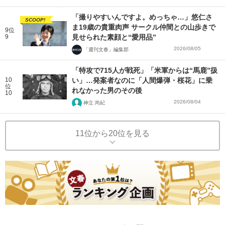
「撮りやすいんですよ。めっちゃ…」悠仁さ
SCOOP!
ま19歳の貴重肉声 サークル仲間との山歩きで
9位
9
見せられた素顔と“愛用品”
2026/08/05
「週刊文春」編集部
「特攻で715人が戦死」「米軍からは“馬鹿”扱
10
い」…発案者なのに「人間爆弾・桜花」に乗
位
れなかった男のその後
10
2026/08/04
神立 尚紀
11位から20位を見る