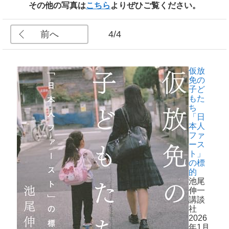
その他の写真は
こちら
よりぜひご覧ください。
前へ
4/4
仮放
免の
子ど
もた
ち
「日
本人
ファ
ース
ト」
の標
的
池尾
伸一
講談
社
2026
年1月