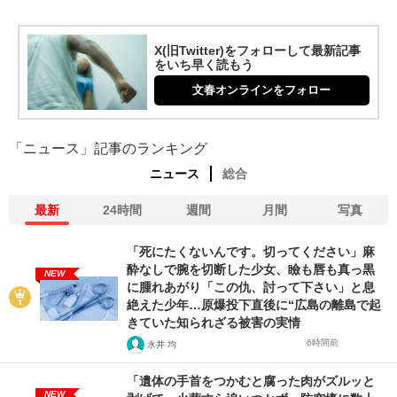
X(旧Twitter)をフォローして最新記事
をいち早く読もう
文春オンラインをフォロー
「ニュース」記事のランキング
ニュース
総合
最新
24時間
週間
月間
写真
「死にたくないんです。切ってください」麻
酔なしで腕を切断した少女、瞼も唇も真っ黒
NEW
に腫れあがり「この仇、討って下さい」と息
絶えた少年…原爆投下直後に“広島の離島で起
きていた知られざる被害の実情
6時間前
永井 均
「遺体の手首をつかむと腐った肉がズルッと
NEW