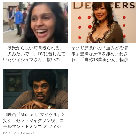
「彼氏から長い時間殴られる」
ヤクザ顔負けの「血みどろ情
「犬みたいで…」DVに苦しんで
事」豊満な身体を舐めまわさ
いたウィシュマさん、救いの手
れ…「自称16歳美少女」怪演
を差し伸べたのは…
中、かたせ梨乃（69）の美しす
ぎる“熟れ方”
《映画『Michael／マイケル』》
父ジョセフ・ジャクソン役、コ
ールマン・ドミンゴ オフィシャ
ルインタビュー“観客を魅了した
PR（キノフィルムズ）
名優、複雑な父親像への想いを