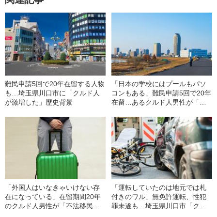
難民申請5回で20年在留する人物
「日本の学校にはプールもパソ
も…埼玉県川口市に「クルド人
コンもある」難民申請5回で20年
が激増した」歴史背景
在留…あるクルド人男性が「日
本での暮らし」をあきらめない
理由
「外国人はいなきゃいけない存
「運転していたのは地元では札
在になっている」在留期間20年
付きのワル」無免許運転、性犯
のクルド人男性が「不法移民の
罪未遂も…埼玉県川口市「クル
強制送還」に反対する理由
ド人問題」混迷の理由