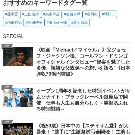
おすすめのキーワードタグ一覧
#藤田晋
#三山凌輝
#高市早苗
#後藤真希
#森岡毅
#城彰二
#内田有紀
#松田聖子
#玉木雄一郎
#亀和田武
SPECIAL
PR
《映画『Michael／マイケル』》父ジョセ
フ・ジャクソン役、コールマン・ドミンゴ
オフィシャルインタビュー“観客を魅了した
名優、複雑な父親像への想いを語る”《日本
興収70億円突破》
PR
オープン1周年を記念した特別イベントがサ
ムソナイト・ブラックレーベル銀座店で開
催 仕事も人生も自分らしく～笑顔あふれ
る特別対談～
PR
《祝59歳》日本中の【ステイサム愛】が大
暴走！ “勝手に”生誕祭試写会開催！ 主演も