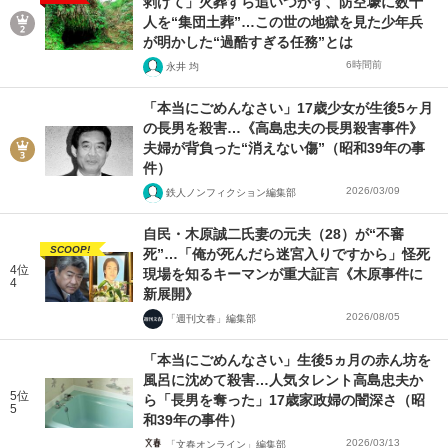
剥げて」火葬すら追いつかず、防空壕に数十
人を“集団土葬”…この世の地獄を見た少年兵
が明かした“過酷すぎる任務”とは
6時間前
永井 均
「本当にごめんなさい」17歳少女が生後5ヶ月
の長男を殺害…《高島忠夫の長男殺害事件》
夫婦が背負った“消えない傷”（昭和39年の事
件）
2026/03/09
鉄人ノンフィクション編集部
自民・木原誠二氏妻の元夫（28）が“不審
SCOOP!
死”…「俺が死んだら迷宮入りですから」怪死
4位
現場を知るキーマンが重大証言《木原事件に
4
新展開》
2026/08/05
「週刊文春」編集部
「本当にごめんなさい」生後5ヵ月の赤ん坊を
風呂に沈めて殺害…人気タレント高島忠夫か
5位
ら「長男を奪った」17歳家政婦の闇深さ（昭
5
和39年の事件）
2026/03/13
「文春オンライン」編集部