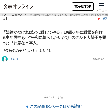
電子版TOP
メニュー
TOP
ニュース
「法律がなければぶっ殺してやる」10歳少年に殺意を向ける中年男
#1
#2
「法律がなければぶっ殺してやる」10歳少年に殺意を向け
る中年男性も⋯“平和に暮らしたいだけ”のクルド人親子を襲
った『邪悪な日本人』
『仮放免の子どもたち』より #1
池尾 伸一
2026/04/13
4
/4
ページ目
この記事を1ページ目から読む