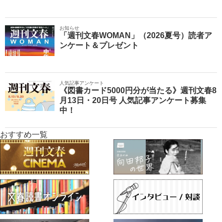
お知らせ
「週刊文春WOMAN」（2026夏号）読者ア
ンケート＆プレゼント
人気記事アンケート
《図書カード5000円分が当たる》週刊文春8
月13日・20日号 人気記事アンケート募集
中！
おすすめ一覧