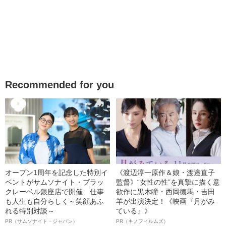
Recommended for you
オープン1周年を記念した特別イ
《渡辺淳一原作＆娘・渡邉直子
ベントがサムソナイト・ブラッ
監督》“女性の性”を真摯に描く意
クレーベル銀座店で開催 仕事
欲作に黒木瞳・西岡德馬・吉田
も人生も自分らしく～笑顔あふ
羊が出演決定！《映画『月がみ
れる特別対談～
ている』》
PR（サムソナイト・ジャパン）
PR（キノフィルムズ）