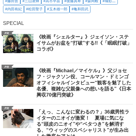
#藤田晋
#三山凌輝
#高市早苗
#後藤真希
#森岡毅
#城彰二
#内田有紀
#松田聖子
#玉木雄一郎
#亀和田武
SPECIAL
PR
《映画『シェルター』》ジェイソン・ステ
イサムがお盆を“打破”する!!《「眠眠打破」
コラボ》
PR
《映画『Michael／マイケル』》父ジョセ
フ・ジャクソン役、コールマン・ドミンゴ
オフィシャルインタビュー“観客を魅了した
名優、複雑な父親像への想いを語る”《日本
興収70億円突破》
PR
「えっ、こんなに変わるの？」36歳男性ラ
イターのニオイが激変！ 夏場に気にな
る“頭皮のニオイ”や“ベタつき”を解消す
る、“ウィッグのスペシャリスト”が生み出