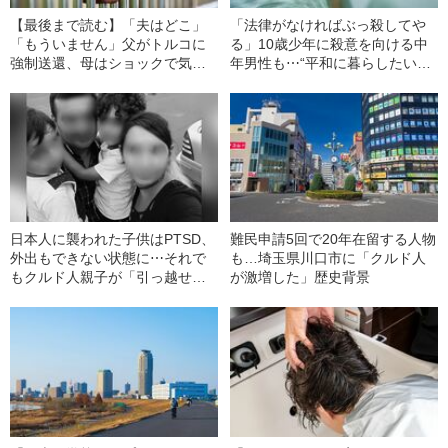
【最後まで読む】「夫はどこ」
「法律がなければぶっ殺してや
「もういません」父がトルコに
る」10歳少年に殺意を向ける中
強制送還、母はショックで気
年男性も⋯“平和に暮らしたいだ
絶⋯日本で暮らすクルド人少年
け”のクルド人親子を襲った『邪
（15）の青春を壊した『入管の
悪な日本人』
残酷』
日本人に襲われた子供はPTSD、
難民申請5回で20年在留する人物
外出もできない状態に⋯それで
も…埼玉県川口市に「クルド人
もクルド人親子が「引っ越せな
が激増した」歴史背景
い」残酷な理由「世界のどこな
ら安心して暮らせるのでしょう
か」