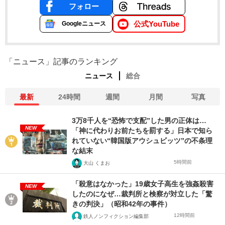
フォロー
公式YouTube
Googleニュース
「ニュース」記事のランキング
ニュース
総合
最新
24時間
週間
月間
写真
3万8千人を“恐怖で支配”した男の正体は…
NEW
「神に代わりお前たちを罰する」日本で知ら
れていない“韓国版アウシュビッツ”の不条理
な結末
5時間前
大山 くまお
「殺意はなかった」19歳女子高生を強姦殺害
NEW
したのになぜ…裁判所と検察が対立した「驚
きの判決」（昭和42年の事件）
12時間前
鉄人ノンフィクション編集部