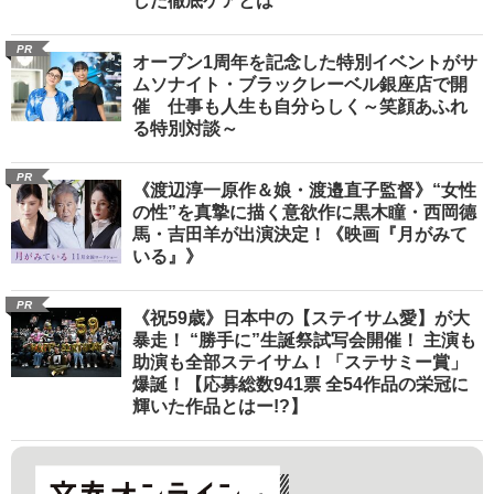
した徹底ケアとは
PR
オープン1周年を記念した特別イベントがサ
ムソナイト・ブラックレーベル銀座店で開
催 仕事も人生も自分らしく～笑顔あふれ
る特別対談～
PR
《渡辺淳一原作＆娘・渡邉直子監督》“女性
の性”を真摯に描く意欲作に黒木瞳・西岡德
馬・吉田羊が出演決定！《映画『月がみて
いる』》
PR
《祝59歳》日本中の【ステイサム愛】が大
暴走！ “勝手に”生誕祭試写会開催！ 主演も
助演も全部ステイサム！「ステサミー賞」
爆誕！【応募総数941票 全54作品の栄冠に
輝いた作品とはー!?】