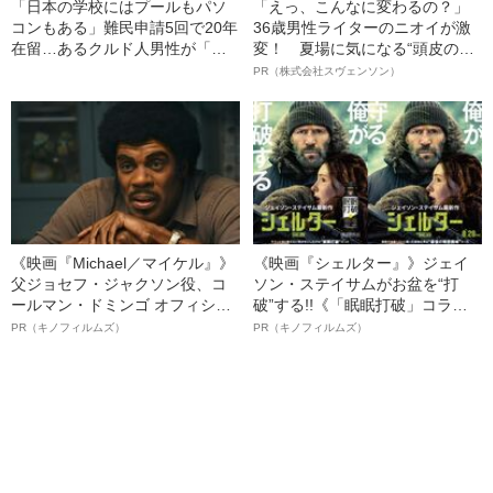
「日本の学校にはプールもパソ
「えっ、こんなに変わるの？」
コンもある」難民申請5回で20年
36歳男性ライターのニオイが激
在留…あるクルド人男性が「日
変！ 夏場に気になる“頭皮のニ
本での暮らし」をあきらめない
オイ”や“ベタつき”を解消す
PR（株式会社スヴェンソン）
理由
る、“ウィッグのスペシャリス
ト”が生み出した徹底ケアとは
《映画『Michael／マイケル』》
《映画『シェルター』》ジェイ
父ジョセフ・ジャクソン役、コ
ソン・ステイサムがお盆を“打
ールマン・ドミンゴ オフィシャ
破”する!!《「眠眠打破」コラ
ルインタビュー“観客を魅了した
ボ》
PR（キノフィルムズ）
PR（キノフィルムズ）
名優、複雑な父親像への想いを
語る”《日本興収70億円突破》