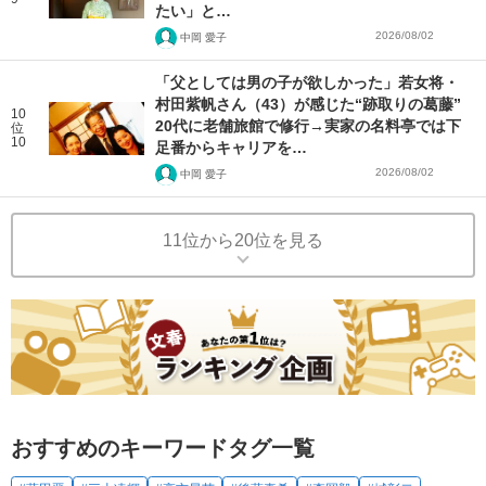
たい」と…
2026/08/02
中岡 愛子
「父としては男の子が欲しかった」若女将・
村田紫帆さん（43）が感じた“跡取りの葛藤”
10
20代に老舗旅館で修行→実家の名料亭では下
位
10
足番からキャリアを…
2026/08/02
中岡 愛子
11位から20位を見る
おすすめのキーワードタグ一覧