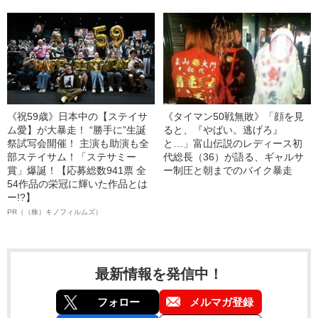
《祝59歳》日本中の【ステイサ
《タイマン50戦無敗》「顔を見
ム愛】が大暴走！ “勝手に”生誕
ると、『やばい。逃げろ』
祭試写会開催！ 主演も助演も全
と…」富山伝説のレディース初
部ステイサム！「ステサミー
代総長（36）が語る、ギャルサ
賞」爆誕！【応募総数941票 全
ー制圧と朝までのバイク暴走
54作品の栄冠に輝いた作品とは
ー!?】
PR（（株）キノフィルムズ）
最新情報を発信中！
フォロー
メルマガ登録