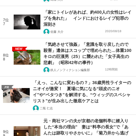
「家にトイレがあれば、約400人の女性はレイ
プを免れた」 インドにおけるレイプ犯罪の
7位
7
深刻さ
2020/08/18
佐藤 大介
「気絶させて強姦」「意識を取り戻したので
NEW
殺害」遺体はスコップで埋められた…体重100
8位
キロの巨漢男（25）に襲われた「女子高生の
8
悲劇」（昭和42年の事件）
12時間前
鉄人ノンフィクション編集部
「えっ、こんなに変わるの？」36歳男性ライターの
PR
ニオイが激変！ 夏場に気になる“頭皮のニオ
イ”や“ベタつき”を解消する、“ウィッグのスペシャ
リスト”が生み出した徹底ケアとは
二瓶 仁志
元・商社マンの夫が京都の老舗料亭に婿入り
した“本当の理由” 妻は“料亭の長女”で「あ
9位
んたは跡取りやさかいに」「菊乃井から逃げ
9