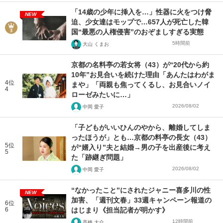
「14歳の少年に挿入を…」性器に火をつけ脅
NEW
迫、少女達はモップで…657人が死亡した韓
国“最悪の人権侵害”のおぞましすぎる実態
5時間前
大山 くまお
京都の名料亭の若女将（43）が“20代から約
10年”お見合いを続けた理由「あんたはわがま
4位
まや」「両親も焦ってくるし、お見合いノイ
4
ローゼみたいに…」
2026/08/02
中岡 愛子
「子どもがいいひんのやから、離婚してしま
ったほうが」とも…京都の料亭の長女（43）
5位
が“婿入り”夫と結婚→男の子を出産後に考え
5
た「跡継ぎ問題」
2026/08/02
中岡 愛子
“なかったこと”にされたジャニー喜多川の性
NEW
加害、「週刊文春」33週キャンペーン報道の
6位
6
はじまり《担当記者が明かす》
12時間前
髙橋 大介