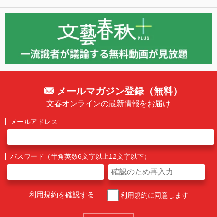
メールマガジン登録（無料）
文春オンラインの最新情報をお届け
メールアドレス
パスワード（半角英数6文字以上12文字以下）
利用規約を確認する
利用規約に同意します