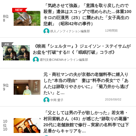
「気絶させて強姦」「意識を取り戻したので
NEW
殺害」遺体はスコップで埋められた…体重100
8位
キロの巨漢男（25）に襲われた「女子高生の
8
悲劇」（昭和42年の事件）
12時間前
鉄人ノンフィクション編集部
PR
《映画『シェルター』》ジェイソン・ステイサムが
お盆を“打破”する!!《「眠眠打破」コラボ》
週刊文春CINEMAオンライン編集部
元・商社マンの夫が京都の老舗料亭に婿入り
した“本当の理由” 妻は“料亭の長女”で「あ
9位
んたは跡取りやさかいに」「菊乃井から逃げ
9
たい」と…
2026/08/02
中岡 愛子
「父としては男の子が欲しかった」若女将・
村田紫帆さん（43）が感じた“跡取りの葛藤”
10
20代に老舗旅館で修行→実家の名料亭では下
位
10
足番からキャリアを…