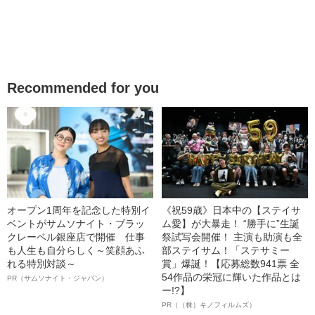
Recommended for you
オープン1周年を記念した特別イ
《祝59歳》日本中の【ステイサ
ベントがサムソナイト・ブラッ
ム愛】が大暴走！ “勝手に”生誕
クレーベル銀座店で開催 仕事
祭試写会開催！ 主演も助演も全
も人生も自分らしく～笑顔あふ
部ステイサム！「ステサミー
れる特別対談～
賞」爆誕！【応募総数941票 全
54作品の栄冠に輝いた作品とは
PR（サムソナイト・ジャパン）
ー!?】
PR（（株）キノフィルムズ）