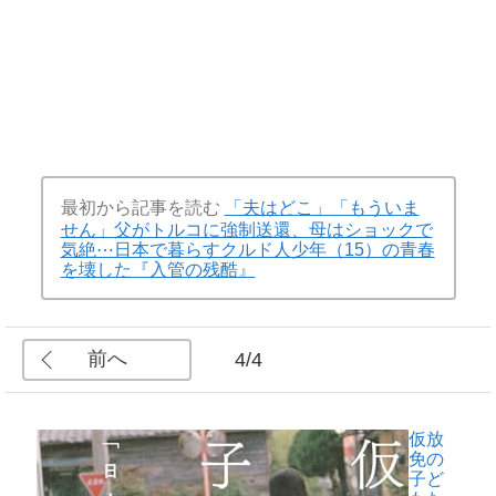
最初から記事を読む
「夫はどこ」「もういま
せん」父がトルコに強制送還、母はショックで
気絶⋯日本で暮らすクルド人少年（15）の青春
を壊した『入管の残酷』
前へ
4/4
仮放
免の
子ど