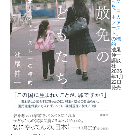
もた
ち
「日
本人
ファ
ース
ト」
の標
的
池尾
伸一
講談
社
2026
年1月
22日
発売