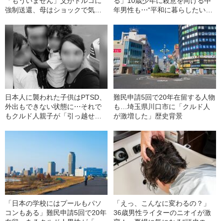
「もういません」父がトルコに
る」10歳少年に殺意を向ける中
強制送還、母はショックで気
年男性も⋯“平和に暮らしたいだ
絶⋯日本で暮らすクルド人少年
け”のクルド人親子を襲った『邪
（15）の青春を壊した『入管の
悪な日本人』
残酷』
日本人に襲われた子供はPTSD、
難民申請5回で20年在留する人物
外出もできない状態に⋯それで
も…埼玉県川口市に「クルド人
もクルド人親子が「引っ越せな
が激増した」歴史背景
い」残酷な理由「世界のどこな
ら安心して暮らせるのでしょう
か」
「日本の学校にはプールもパソ
「えっ、こんなに変わるの？」
コンもある」難民申請5回で20年
36歳男性ライターのニオイが激