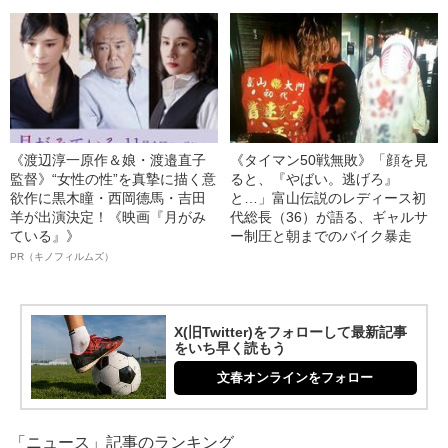
《渡辺淳一原作＆娘・渡邉直子
《タイマン50戦無敗》「顔を見
監督》“女性の性”を真摯に描く意
ると、『やばい。逃げろ』
欲作に黒木瞳・西岡德馬・吉田
と…」富山伝説のレディース初
羊が出演決定！《映画『月がみ
代総長（36）が語る、ギャルサ
ている』》
ー制圧と朝までのバイク暴走
PR（キノフィルムズ）
X(旧Twitter)をフォローして最新記事
をいち早く読もう
文春オンラインをフォロー
「ニュース」記事のランキング