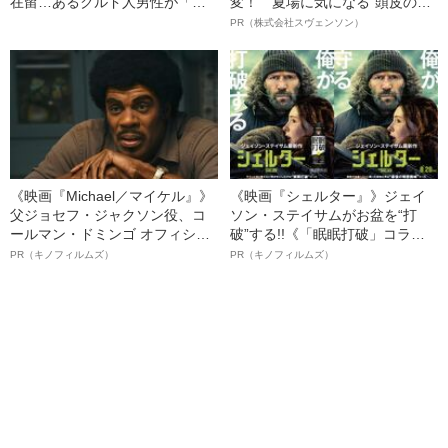
在留…あるクルド人男性が「日
変！ 夏場に気になる“頭皮のニ
本での暮らし」をあきらめない
オイ”や“ベタつき”を解消す
PR（株式会社スヴェンソン）
理由
る、“ウィッグのスペシャリス
ト”が生み出した徹底ケアとは
《映画『Michael／マイケル』》
《映画『シェルター』》ジェイ
父ジョセフ・ジャクソン役、コ
ソン・ステイサムがお盆を“打
ールマン・ドミンゴ オフィシャ
破”する!!《「眠眠打破」コラ
ルインタビュー“観客を魅了した
ボ》
PR（キノフィルムズ）
PR（キノフィルムズ）
名優、複雑な父親像への想いを
語る”《日本興収70億円突破》