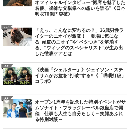
オフィシャルインタビュー“観客を魅了した
名優、複雑な父親像への想いを語る”《日本
興収70億円突破》
PR
「えっ、こんなに変わるの？」36歳男性ラ
イターのニオイが激変！ 夏場に気にな
る“頭皮のニオイ”や“ベタつき”を解消す
る、“ウィッグのスペシャリスト”が生み出
した徹底ケアとは
PR
《映画『シェルター』》ジェイソン・ステ
イサムがお盆を“打破”する!!《「眠眠打破」
コラボ》
PR
オープン1周年を記念した特別イベントがサ
ムソナイト・ブラックレーベル銀座店で開
催 仕事も人生も自分らしく～笑顔あふれ
る特別対談～