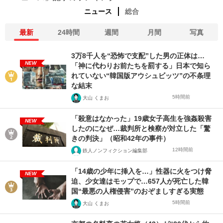
ニュース
総合
最新
24時間
週間
月間
写真
3万8千人を“恐怖で支配”した男の正体は…
NEW
「神に代わりお前たちを罰する」日本で知ら
れていない“韓国版アウシュビッツ”の不条理
な結末
5時間前
大山 くまお
「殺意はなかった」19歳女子高生を強姦殺害
NEW
したのになぜ…裁判所と検察が対立した「驚
きの判決」（昭和42年の事件）
12時間前
鉄人ノンフィクション編集部
「14歳の少年に挿入を…」性器に火をつけ脅
NEW
迫、少女達はモップで…657人が死亡した韓
国“最悪の人権侵害”のおぞましすぎる実態
5時間前
大山 くまお