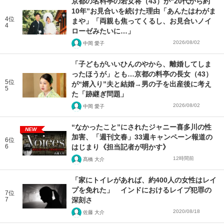
京都の名料亭の若女将（43）が“20代から約
10年”お見合いを続けた理由「あんたはわがま
4位
まや」「両親も焦ってくるし、お見合いノイ
4
ローゼみたいに…」
2026/08/02
中岡 愛子
「子どもがいいひんのやから、離婚してしま
ったほうが」とも…京都の料亭の長女（43）
5位
が“婿入り”夫と結婚→男の子を出産後に考え
5
た「跡継ぎ問題」
2026/08/02
中岡 愛子
“なかったこと”にされたジャニー喜多川の性
NEW
加害、「週刊文春」33週キャンペーン報道の
6位
6
はじまり《担当記者が明かす》
12時間前
髙橋 大介
「家にトイレがあれば、約400人の女性はレイ
プを免れた」 インドにおけるレイプ犯罪の
7位
7
深刻さ
2020/08/18
佐藤 大介