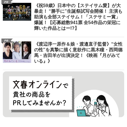
PR
《祝59歳》日本中の【ステイサム愛】が大
暴走！ “勝手に”生誕祭試写会開催！ 主演も
助演も全部ステイサム！「ステサミー賞」
爆誕！【応募総数941票 全54作品の栄冠に
輝いた作品とはー!?】
PR
《渡辺淳一原作＆娘・渡邉直子監督》“女性
の性”を真摯に描く意欲作に黒木瞳・西岡德
馬・吉田羊が出演決定！《映画『月がみて
いる』》