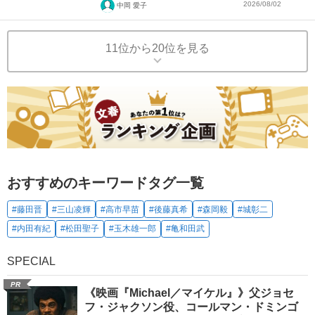
2026/08/02
中岡 愛子
11位から20位を見る
おすすめのキーワードタグ一覧
#藤田晋
#三山凌輝
#高市早苗
#後藤真希
#森岡毅
#城彰二
#内田有紀
#松田聖子
#玉木雄一郎
#亀和田武
SPECIAL
PR
《映画『Michael／マイケル』》父ジョセ
フ・ジャクソン役、コールマン・ドミンゴ