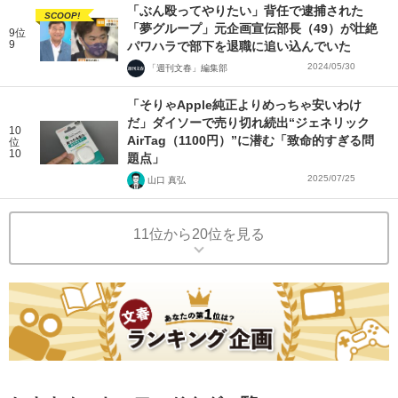
「ぶん殴ってやりたい」背任で逮捕された
SCOOP!
「夢グループ」元企画宣伝部長（49）が壮絶
9位
9
パワハラで部下を退職に追い込んでいた
2024/05/30
「週刊文春」編集部
「そりゃApple純正よりめっちゃ安いわけ
だ」ダイソーで売り切れ続出“ジェネリック
10
AirTag（1100円）”に潜む「致命的すぎる問
位
10
題点」
2025/07/25
山口 真弘
11位から20位を見る