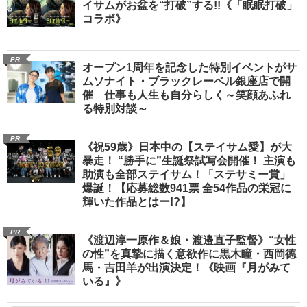
イサムがお盆を“打破”する!!《「眠眠打破」
コラボ》
PR
オープン1周年を記念した特別イベントがサ
ムソナイト・ブラックレーベル銀座店で開
催 仕事も人生も自分らしく～笑顔あふれ
る特別対談～
PR
《祝59歳》日本中の【ステイサム愛】が大
暴走！ “勝手に”生誕祭試写会開催！ 主演も
助演も全部ステイサム！「ステサミー賞」
爆誕！【応募総数941票 全54作品の栄冠に
輝いた作品とはー!?】
PR
《渡辺淳一原作＆娘・渡邉直子監督》“女性
の性”を真摯に描く意欲作に黒木瞳・西岡德
馬・吉田羊が出演決定！《映画『月がみて
いる』》