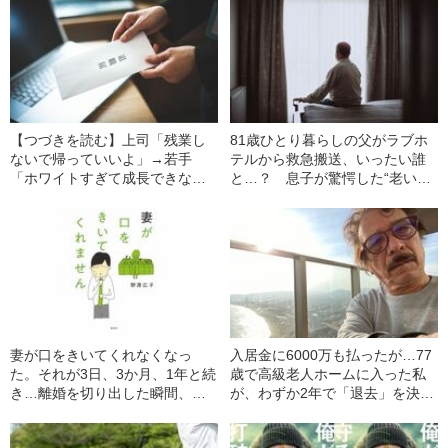
【つづきを読む】上司「残業し
81歳ひとり暮らしの父がラブホ
ないで帰っていいよ」→若手
テルから救急搬送、いったい誰
「ホワイトすぎて成長できな
と…？ 息子が驚愕した“老いた
い」→まさかの退職…Z世代がす
親の性生活”
ぐに会社を辞めてしまう“本当の
理由”
妻が口をきいてくれなくなっ
入居金に6000万も払ったが…77
た。それが3日、3か月、1年と続
歳で高級老人ホームに入った私
き…離婚を切り出した瞬間、妻
が、わずか2年で「退去」を決意
が見せた“驚きの反応”
したわけ