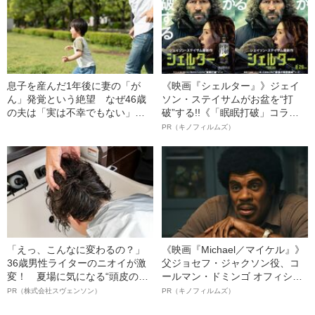
息子を産んだ1年後に妻の「が
《映画『シェルター』》ジェイ
ん」発覚という絶望 なぜ46歳
ソン・ステイサムがお盆を“打
の夫は「実は不幸でもない」と
破”する!!《「眠眠打破」コラ
思えたのか？
ボ》
PR（キノフィルムズ）
「えっ、こんなに変わるの？」
《映画『Michael／マイケル』》
36歳男性ライターのニオイが激
父ジョセフ・ジャクソン役、コ
変！ 夏場に気になる“頭皮のニ
ールマン・ドミンゴ オフィシャ
オイ”や“ベタつき”を解消す
ルインタビュー“観客を魅了した
PR（株式会社スヴェンソン）
PR（キノフィルムズ）
る、“ウィッグのスペシャリス
名優、複雑な父親像への想いを