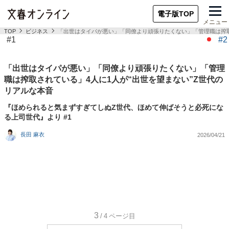
電子版TOP
メニュー
TOP
ビジネス
「出世はタイパが悪い」「同僚より頑張りたくない」「管理職は搾取
#1
#2
「出世はタイパが悪い」「同僚より頑張りたくない」「管理
職は搾取されている」4人に1人が“出世を望まない”Z世代の
リアルな本音
『ほめられると気まずすぎてしぬZ世代、ほめて伸ばそうと必死にな
る上司世代』より #1
長田 麻衣
2026/04/21
3
/4
ページ目