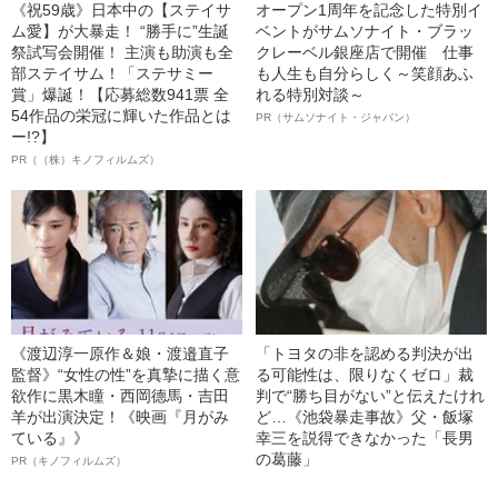
《祝59歳》日本中の【ステイサ
オープン1周年を記念した特別イ
ム愛】が大暴走！ “勝手に”生誕
ベントがサムソナイト・ブラッ
祭試写会開催！ 主演も助演も全
クレーベル銀座店で開催 仕事
部ステイサム！「ステサミー
も人生も自分らしく～笑顔あふ
賞」爆誕！【応募総数941票 全
れる特別対談～
54作品の栄冠に輝いた作品とは
PR（サムソナイト・ジャパン）
ー!?】
PR（（株）キノフィルムズ）
《渡辺淳一原作＆娘・渡邉直子
「トヨタの非を認める判決が出
監督》“女性の性”を真摯に描く意
る可能性は、限りなくゼロ」裁
欲作に黒木瞳・西岡德馬・吉田
判で“勝ち目がない”と伝えたけれ
羊が出演決定！《映画『月がみ
ど…《池袋暴走事故》父・飯塚
ている』》
幸三を説得できなかった「長男
の葛藤」
PR（キノフィルムズ）