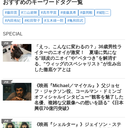
おすすめのキーワードタグ一覧
#藤田晋
#三山凌輝
#高市早苗
#後藤真希
#森岡毅
#城彰二
#内田有紀
#松田聖子
#玉木雄一郎
#亀和田武
SPECIAL
PR
「えっ、こんなに変わるの？」36歳男性ラ
イターのニオイが激変！ 夏場に気にな
る“頭皮のニオイ”や“ベタつき”を解消す
る、“ウィッグのスペシャリスト”が生み出
した徹底ケアとは
PR
《映画『Michael／マイケル』》父ジョセ
フ・ジャクソン役、コールマン・ドミンゴ
オフィシャルインタビュー“観客を魅了した
名優、複雑な父親像への想いを語る”《日本
興収70億円突破》
PR
《映画『シェルター』》ジェイソン・ステ