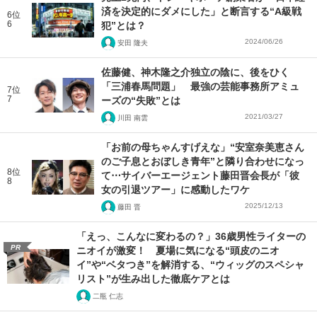
済を決定的にダメにした」と断言する“A級戦
6位
6
犯”とは？
2024/06/26
安田 隆夫
佐藤健、神木隆之介独立の陰に、後をひく
「三浦春馬問題」 最強の芸能事務所アミュ
7位
7
ーズの“失敗”とは
2021/03/27
川田 南雲
「お前の母ちゃんすげえな」“安室奈美恵さん
のご子息とおぼしき青年”と隣り合わせになっ
8位
て⋯サイバーエージェント藤田晋会長が「彼
8
女の引退ツアー」に感動したワケ
2025/12/13
藤田 晋
「えっ、こんなに変わるの？」36歳男性ライターの
PR
ニオイが激変！ 夏場に気になる“頭皮のニオ
イ”や“ベタつき”を解消する、“ウィッグのスペシャ
リスト”が生み出した徹底ケアとは
二瓶 仁志