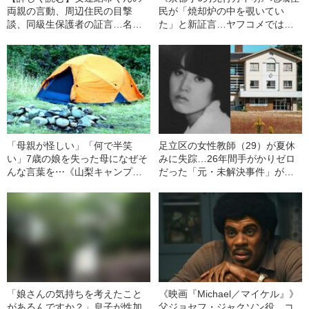
両親の言動、周辺住民の目撃
民が「焼却炉の中を覗いてい
談、同級生保護者の証言…名古
た」と新証言…ヤフコメでは
屋主婦殺害、西東京4人母子心
「元気な姿で見つかってほし
中“未解決事件”の裏側
い」「家出してましたとかでい
いので」と無事を願う声
「母親が怪しい」「何で半笑
足立区の女性教師（29）が夏休
い」7歳の娘を失った母になぜそ
みに失踪…26年間手がかりゼロ
んな言葉を⋯《山梨キャンプ場
だった「元・未解決事件」が動
女児失踪事件》被害者家族を侮
き出した“驚きの展開”
辱する「SNSの闇」（令和元年
の事件）
「娘さんの気持ちを考えたこと
《映画『Michael／マイケル』》
があるんですか？」息子が性加
父ジョセフ・ジャクソン役、コ