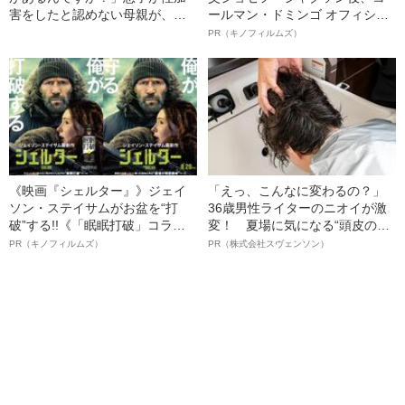
害をしたと認めない母親が、逆
ールマン・ドミンゴ オフィシャ
に被害女性（18）を責めた“身勝
ルインタビュー“観客を魅了した
PR（キノフィルムズ）
手すぎる一言”とは
名優、複雑な父親像への想いを
語る”《日本興収70億円突破》
《映画『シェルター』》ジェイ
「えっ、こんなに変わるの？」
ソン・ステイサムがお盆を“打
36歳男性ライターのニオイが激
破”する!!《「眠眠打破」コラ
変！ 夏場に気になる“頭皮のニ
ボ》
オイ”や“ベタつき”を解消す
PR（キノフィルムズ）
PR（株式会社スヴェンソン）
る、“ウィッグのスペシャリス
ト”が生み出した徹底ケアとは