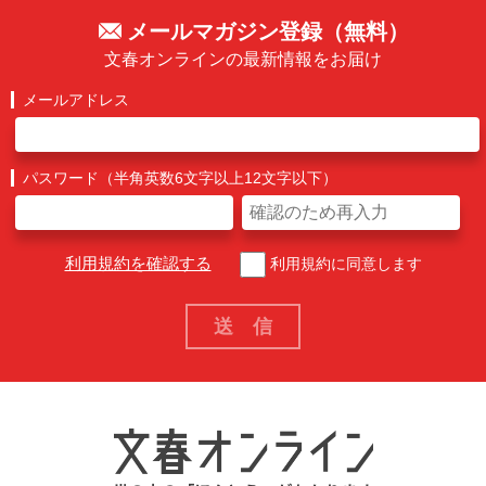
メールマガジン登録（無料）
文春オンラインの最新情報をお届け
メールアドレス
パスワード（半角英数6文字以上12文字以下）
利用規約を確認する
利用規約に同意します