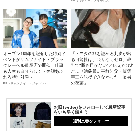
PR（（株）キノフィルムズ）
オープン1周年を記念した特別イ
「トヨタの非を認める判決が出
ベントがサムソナイト・ブラッ
る可能性は、限りなくゼロ」裁
クレーベル銀座店で開催 仕事
判で“勝ち目がない”と伝えたけれ
も人生も自分らしく～笑顔あふ
ど…《池袋暴走事故》父・飯塚
れる特別対談～
幸三を説得できなかった「長男
の葛藤」
PR（サムソナイト・ジャパン）
X(旧Twitter)をフォローして最新記事
をいち早く読もう
週刊文春をフォロー