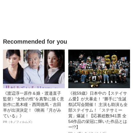
Recommended for you
《渡辺淳一原作＆娘・渡邉直子
《祝59歳》日本中の【ステイサ
監督》“女性の性”を真摯に描く意
ム愛】が大暴走！ “勝手に”生誕
欲作に黒木瞳・西岡德馬・吉田
祭試写会開催！ 主演も助演も全
羊が出演決定！《映画『月がみ
部ステイサム！「ステサミー
ている』》
賞」爆誕！【応募総数941票 全
54作品の栄冠に輝いた作品とは
PR（キノフィルムズ）
ー!?】