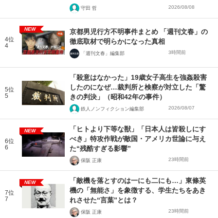
2026/08/08
守田 哲
NEW
京都男児行方不明事件まとめ 「週刊文春」の
4位
徹底取材で明らかになった真相
4
3時間前
「週刊文春」編集部
「殺意はなかった」19歳女子高生を強姦殺害
したのになぜ…裁判所と検察が対立した「驚
5位
5
きの判決」（昭和42年の事件）
2026/08/07
鉄人ノンフィクション編集部
「ヒトより下等な獣」「日本人は皆殺しにす
NEW
べき」特攻作戦が敵国・アメリカ世論に与え
6位
6
た“残酷すぎる影響”
23時間前
保阪 正康
「敵機を落とすのは一にも二にも…」東條英
NEW
機の「無能さ」を象徴する、学生たちをあき
7位
7
れさせた“言葉”とは？
23時間前
保阪 正康