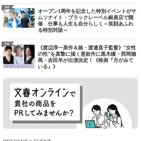
PR
オープン1周年を記念した特別イベントがサ
ムソナイト・ブラックレーベル銀座店で開
催 仕事も人生も自分らしく～笑顔あふれ
る特別対談～
PR
《渡辺淳一原作＆娘・渡邉直子監督》“女性
の性”を真摯に描く意欲作に黒木瞳・西岡德
馬・吉田羊が出演決定！《映画『月がみて
いる』》