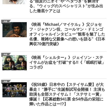
る“頭皮のニオイ”や“ベタつき”を解消す
る、“ウィッグのスペシャリスト”が生み出
した徹底ケアとは
PR
《映画『Michael／マイケル』》父ジョセ
フ・ジャクソン役、コールマン・ドミンゴ
オフィシャルインタビュー“観客を魅了した
名優、複雑な父親像への想いを語る”《日本
興収70億円突破》
PR
《映画『シェルター』》ジェイソン・ステ
イサムがお盆を“打破”する!!《「眠眠打破」
コラボ》
PR
《祝59歳》日本中の【ステイサム愛】が大
暴走！ “勝手に”生誕祭試写会開催！ 主演も
助演も全部ステイサム！「ステサミー賞」
爆誕！【応募総数941票 全54作品の栄冠に
輝いた作品とはー!?】