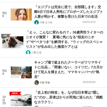
「エジプトは完全に逆で、全部隠します」交
際0日で日本人男性にプロポーズしたエジプト
8位
8
人妻が明かす、衝撃を受けた日本での生活
2023/12/16
小泉 なつみ
「えっ、こんなに変わるの？」36歳男性ライターの
PR
ニオイが激変！ 夏場に気になる“頭皮のニオ
イ”や“ベタつき”を解消する、“ウィッグのスペシャ
リスト”が生み出した徹底ケアとは
二瓶 仁志
キャンプ場で盗まれたクーラーがフリマサイ
トに出品…「間違いない、コイツだ」7カ月か
9位
けて犯人を捕まえた、ママキャンパーの“執
9
念”
2022/05/04
伊藤 秀倫
「史上初の特攻」を、なぜ旧日本軍は“隠し
NEW
10
た”のか…若者ばかりが死地に送られた「残酷
位
なカラクリ」
10