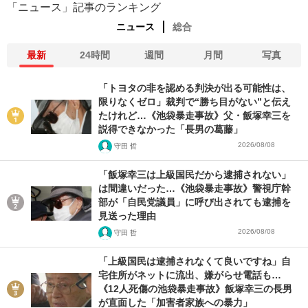
「ニュース」記事のランキング
ニュース
総合
最新
24時間
週間
月間
写真
「トヨタの非を認める判決が出る可能性は、
限りなくゼロ」裁判で“勝ち目がない”と伝え
たけれど…《池袋暴走事故》父・飯塚幸三を
説得できなかった「長男の葛藤」
2026/08/08
守田 哲
「飯塚幸三は上級国民だから逮捕されない」
は間違いだった…《池袋暴走事故》警視庁幹
部が「自民党議員」に呼び出されても逮捕を
見送った理由
2026/08/08
守田 哲
「上級国民は逮捕されなくて良いですね」自
宅住所がネットに流出、嫌がらせ電話も…
《12人死傷の池袋暴走事故》飯塚幸三の長男
が直面した「加害者家族への暴力」