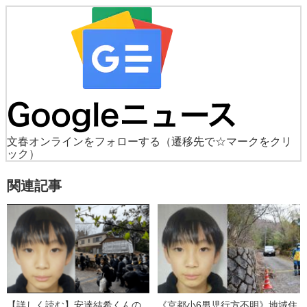
文春オンラインをフォローする
（遷移先で☆マークをクリ
ック）
関連記事
【詳しく読む】安達結希くんの
《京都小6男児行方不明》地域住