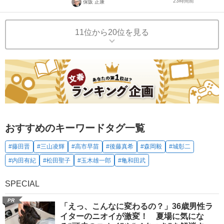
23時間前
保阪 正康
11位から20位を見る
おすすめのキーワードタグ一覧
#藤田晋
#三山凌輝
#高市早苗
#後藤真希
#森岡毅
#城彰二
#内田有紀
#松田聖子
#玉木雄一郎
#亀和田武
SPECIAL
PR
「えっ、こんなに変わるの？」36歳男性ラ
イターのニオイが激変！ 夏場に気にな