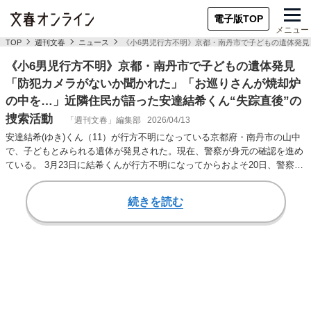
電子版TOP
メニュー
TOP
週刊文春
ニュース
《小6男児行方不明》京都・南丹市で子どもの遺体発見
《小6男児行方不明》京都・南丹市で子どもの遺体発見
「防犯カメラがないか聞かれた」「お巡りさんが焼却炉
の中を…」近隣住民が語った安達結希くん“失踪直後”の
捜索活動
「週刊文春」編集部
2026/04/13
安達結希(ゆき)くん（11）が行方不明になっている京都府・南丹市の山中
で、子どもとみられる遺体が発見された。現在、警察が身元の確認を進め
ている。 3月23日に結希くんが行方不明になってからおよそ20日、警察の
懸命な…
続きを読む