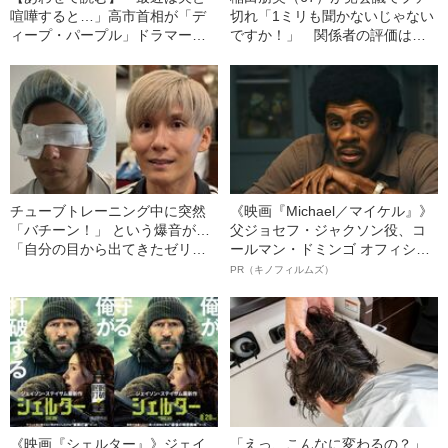
喧嘩すると…」高市首相が「デ
切れ「1ミリも聞かないじゃない
ィープ・パープル」ドラマーと
ですか！」 関係者の評価は分
の面会で発した“通訳を慌てさせ
かれる「純粋な正義感だけでは
た一言”
ない…」
チューブトレーニング中に突然
《映画『Michael／マイケル』》
「バチーン！」 という爆音が…
父ジョセフ・ジャクソン役、コ
「自分の目から出てきたゼリー
ールマン・ドミンゴ オフィシャ
状の白っぽいものを握りしめて
ルインタビュー“観客を魅了した
PR（キノフィルムズ）
いました」柿谷や宇佐美ともプ
名優、複雑な父親像への想いを
レーした“サッカー選手”が視覚障
語る”《日本興収70億円突破》
害を負った“恐怖の瞬間”を明かす
《映画『シェルター』》ジェイ
「えっ、こんなに変わるの？」