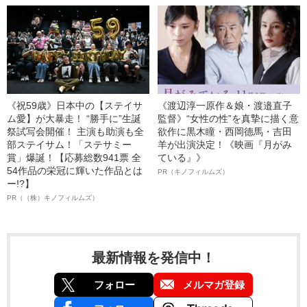
《祝59歳》日本中の【ステイサ
《渡辺淳一原作＆娘・渡邉直子
ム愛】が大暴走！ “勝手に”生誕
監督》“女性の性”を真摯に描く意
祭試写会開催！ 主演も助演も全
欲作に黒木瞳・西岡德馬・吉田
部ステイサム！「ステサミー
羊が出演決定！《映画『月がみ
賞」爆誕！【応募総数941票 全
ている』》
54作品の栄冠に輝いた作品とは
PR（キノフィルムズ）
ー!?】
PR（（株）キノフィルムズ）
最新情報を発信中！
フォロー
メルマガ登録