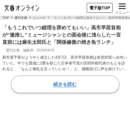
電子版TOP
メニュー
TOP
週刊文春
ニュース
「もうこれでいつ総理を辞めてもいい」高市早苗首相が
「もうこれでいつ総理を辞めてもいい」高市早苗首相
が“激推し”ミュージシャンとの面会後に洩らした一言
直前には麻生太郎氏と「関係修復の焼き魚ランチ」
「週刊文春」編集部
2026/04/19
新年度予算がようやく成立した4月7日、高市早苗首相は各党控室へ出向い
ていた。中でも賛成に2票を投じた日本保守党の百田尚樹代表のもとを訪
れると、「なんと御礼を言っていいか！」と、感慨深げに声を掛けていた
という。「本会…
続きを読む