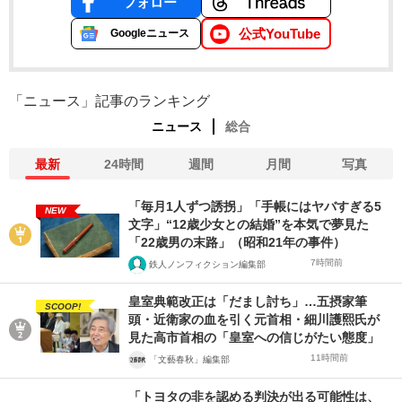
フォロー
公式YouTube
Googleニュース
「ニュース」記事のランキング
ニュース
総合
最新
24時間
週間
月間
写真
「毎月1人ずつ誘拐」「手帳にはヤバすぎる5
NEW
文字」“12歳少女との結婚”を本気で夢見た
「22歳男の末路」（昭和21年の事件）
7時間前
鉄人ノンフィクション編集部
皇室典範改正は「だまし討ち」…五摂家筆
SCOOP!
頭・近衛家の血を引く元首相・細川護熙氏が
見た高市首相の「皇室への信じがたい態度」
11時間前
「文藝春秋」編集部
「トヨタの非を認める判決が出る可能性は、