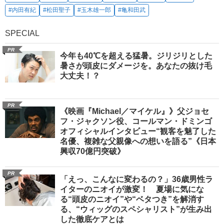
#内田有紀
#松田聖子
#玉木雄一郎
#亀和田武
SPECIAL
PR
今年も40℃を超える猛暑。ジリジリとした
暑さが頭皮にダメージを。あなたの抜け毛
大丈夫！？
PR
《映画『Michael／マイケル』》父ジョセ
フ・ジャクソン役、コールマン・ドミンゴ
オフィシャルインタビュー“観客を魅了した
名優、複雑な父親像への想いを語る”《日本
興収70億円突破》
PR
「えっ、こんなに変わるの？」36歳男性ラ
イターのニオイが激変！ 夏場に気にな
る“頭皮のニオイ”や“ベタつき”を解消す
る、“ウィッグのスペシャリスト”が生み出
した徹底ケアとは