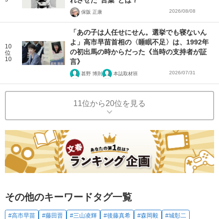
れさせた“言葉”とは？
2026/08/08
保阪 正康
「あの子は人任せにせん。選挙でも寝ないん
よ」高市早苗首相の〈睡眠不足〉は、1992年
10
の初出馬の時からだった《当時の支持者が証
位
10
言》
2026/07/31
甚野 博則
本誌取材班
11位から20位を見る
その他のキーワードタグ一覧
#高市早苗
#藤田晋
#三山凌輝
#後藤真希
#森岡毅
#城彰二