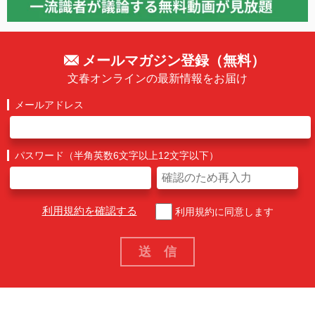
メールマガジン登録（無料）
文春オンラインの最新情報をお届け
メールアドレス
パスワード（半角英数6文字以上12文字以下）
利用規約を確認する
利用規約に同意します