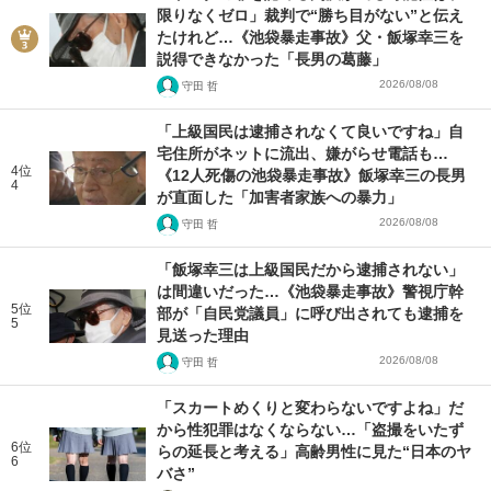
限りなくゼロ」裁判で“勝ち目がない”と伝え
たけれど…《池袋暴走事故》父・飯塚幸三を
説得できなかった「長男の葛藤」
2026/08/08
守田 哲
「上級国民は逮捕されなくて良いですね」自
宅住所がネットに流出、嫌がらせ電話も…
4位
《12人死傷の池袋暴走事故》飯塚幸三の長男
4
が直面した「加害者家族への暴力」
2026/08/08
守田 哲
「飯塚幸三は上級国民だから逮捕されない」
は間違いだった…《池袋暴走事故》警視庁幹
5位
部が「自民党議員」に呼び出されても逮捕を
5
見送った理由
2026/08/08
守田 哲
「スカートめくりと変わらないですよね」だ
から性犯罪はなくならない…「盗撮をいたず
6位
らの延長と考える」高齢男性に見た“日本のヤ
6
バさ”