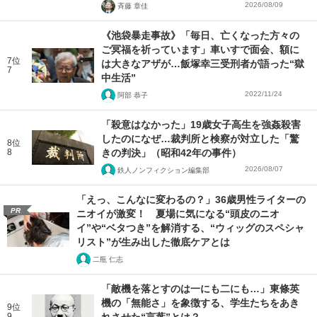
2026/08/09
斉藤 章佳
《池袋暴走事故》「毎日、亡くなった方々の
ご冥福を祈っています」車いすで面会、額に
7位
は大きなアザが…飯塚幸三受刑者が語った“獄
7
中生活”
2022/11/24
阿部 恭子
「殺意はなかった」19歳女子高生を強姦殺害
したのになぜ…裁判所と検察が対立した「驚
8位
8
きの判決」（昭和42年の事件）
2026/08/07
鉄人ノンフィクション編集部
「えっ、こんなに変わるの？」36歳男性ライターの
PR
ニオイが激変！ 夏場に気になる“頭皮のニオ
イ”や“ベタつき”を解消する、“ウィッグのスペシャ
リスト”が生み出した徹底ケアとは
二瓶 仁志
「敵機を落とすのは一にも二にも…」東條英
機の「無能さ」を象徴する、学生たちをあき
9位
9