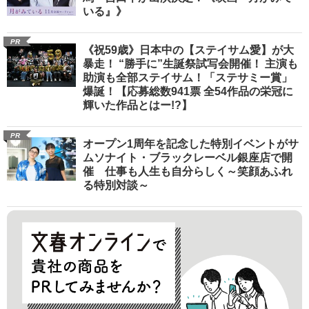
いる』》
PR
《祝59歳》日本中の【ステイサム愛】が大
暴走！ “勝手に”生誕祭試写会開催！ 主演も
助演も全部ステイサム！「ステサミー賞」
爆誕！【応募総数941票 全54作品の栄冠に
輝いた作品とはー!?】
PR
オープン1周年を記念した特別イベントがサ
ムソナイト・ブラックレーベル銀座店で開
催 仕事も人生も自分らしく～笑顔あふれ
る特別対談～