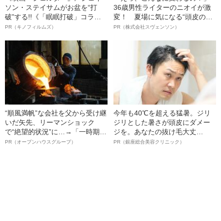
ソン・ステイサムがお盆を“打
36歳男性ライターのニオイが激
破”する!!《「眠眠打破」コラ
変！ 夏場に気になる“頭皮のニ
ボ》
オイ”や“ベタつき”を解消す
PR（キノフィルムズ）
PR（株式会社スヴェンソン）
る、“ウィッグのスペシャリス
ト”が生み出した徹底ケアとは
“順風満帆”な会社を父から受け継
今年も40℃を超える猛暑。ジリ
いだ矢先、リーマンショック
ジリとした暑さが頭皮にダメー
で“絶望的状況”に…→「一時期は
ジを。あなたの抜け毛大丈
納品3年待ち」のヒット商品を生
夫！？
PR（オープンハウスグループ）
PR（銀座総合美容クリニック）
んで危機を脱した四代目社長が
明かす、“逆転の戦術”