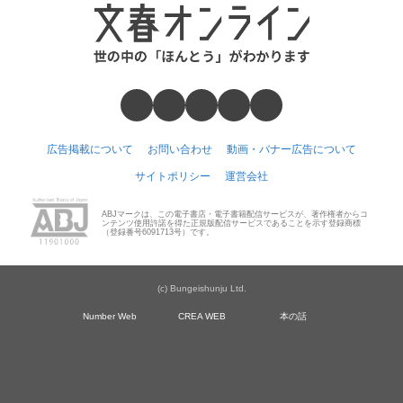
広告掲載について
お問い合わせ
動画・バナー広告について
サイトポリシー
運営会社
ABJマークは、この電子書店・電子書籍配信サービスが、著作権者からコ
ンテンツ使用許諾を得た正規版配信サービスであることを示す登録商標
（登録番号6091713号）です。
(c) Bungeishunju Ltd.
Number Web
CREA WEB
本の話