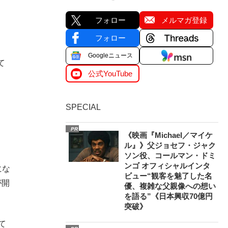
フォロー
メルマガ登録
フォロー
Googleニュース
て
公式YouTube
SPECIAL
PR
《映画『Michael／マイケ
ル』》父ジョセフ・ジャク
ソン役、コールマン・ドミ
ンゴ オフィシャルインタ
にな
ビュー“観客を魅了した名
が開
優、複雑な父親像への想い
を語る”《日本興収70億円
突破》
て