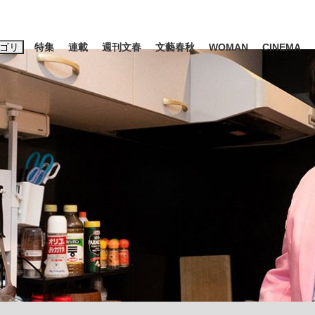
ゴリ
特集
連載
週刊文春
文藝春秋
WOMAN
CINEMA
キーワード入力
ス
エンタメ
ライフ
ビジネス
ーワードタグ一覧
山凌輝
#高市早苗
#後藤真希
#森岡毅
#城彰二
#内田有紀
観る将棋、読
#亀和田武
て明かした日本代表監督に...
「最悪の空気のまま解散」W