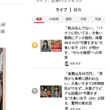
「ライフ」記事のランキング
ライフ
総合
最新
24時間
週間
月間
写真
た経
「飲み込んでない」「バ
葉掘
ケツに吐いてる」大食い
動画にアンチ殺到…体重
46キロの“可愛すぎる”大
食い女子（24）が明か
す、“やらせ疑惑”への本
音
徳重 龍徳
「食費は月40万円」「男
性から食事に誘われな
い」大食いすぎて2年間彼
氏ができず…水着グラビ
アも話題の“可愛すぎ
る”大食い女子（24）が語
る、驚愕の食生活
徳重 龍徳