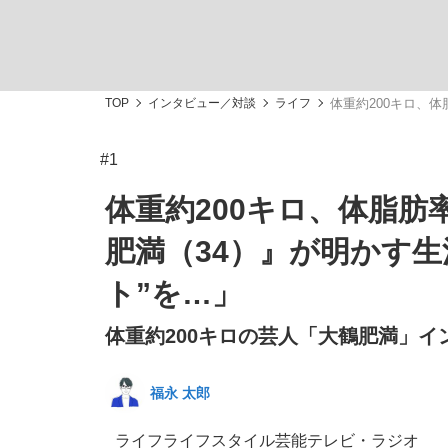
TOP
インタビュー／対談
ライフ
体重約200キロ、
#1
「敗因分析は一切聞かれなかった」侍ジャパン選
キングの誕生を、目撃せよ。
体重約200キロ、体脂肪
肥満（34）』が明かす
ト”を…」
体重約200キロの芸人「大鶴肥満」イン
the Style
福永 太郎
「目標達成できなかったからと言って…」サッ
ライフ
ライフスタイル
芸能
テレビ・ラジオ