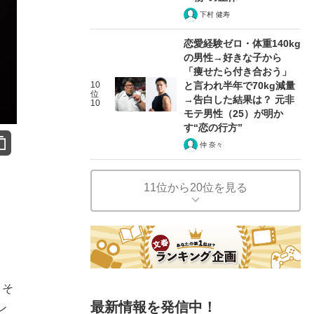
下村 健寿
恋愛経験ゼロ・体重140kg
の男性→好きな子から
「痩せたら付き合おう」
10
と言われ半年で70kg減量
位
→告白した結果は？ 元非
10
モテ男性（25）が明か
す“恋の行方”
仲 奈々
11位から20位を見る
、そ
最新情報を発信中！
ン