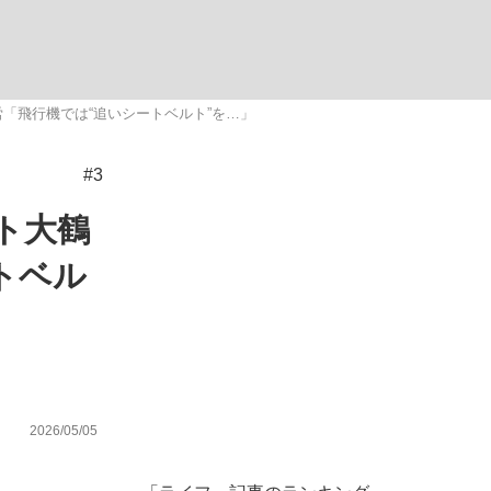
ない資産運用のすべて
労「飛行機では“追いシートベルト”を…」
#3
が悲しい」『北の国から』倉本聰氏（91...
ト大鶴
トベル
2026/05/05