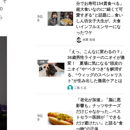
、そ
分でお寿司154貫食べる」
0
超大食いなのに“細くて可
愛すぎる”と話題に…食い
ら
8位
8
しん坊女子大生が、大食
いインフルエンサーにな
ったワケ
徳重 龍徳
「えっ、こんなに変わるの？」
36歳男性ライターのニオイが激
PR
変！ 夏場に気になる“頭皮の
ニオイ”や“ベタつき”を解消す
る、“ウィッグのスペシャリス
ト”が生み出した徹底ケアとは
二瓶 仁志
「老化が加速」「脳に悪
影響も」ナッツやチーズ
だけじゃなかった…ベス
9位
トセラー医師が「できる
9
だけ避けたい」と語る“食
べ物”の正体