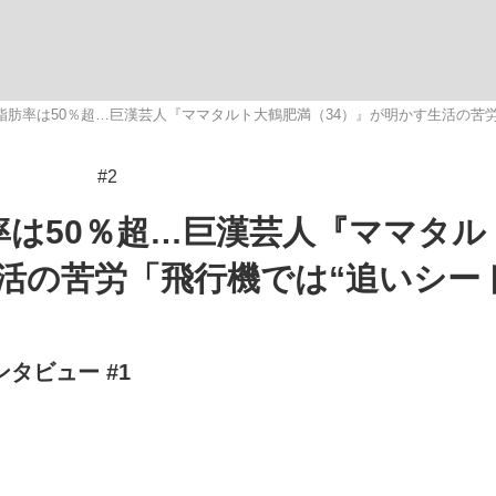
いまさら聞け
体脂肪率は50％超…巨漢芸人『ママタルト大鶴肥満（34）』が明かす生活の苦
#2
手が証言した“NPB聞...
「クマが悪者扱いされているの
率は50％超…巨漢芸人『ママタル
生活の苦労「飛行機では“追いシー
タビュー #1
もっと見る
カー日本代表・森保一監督...