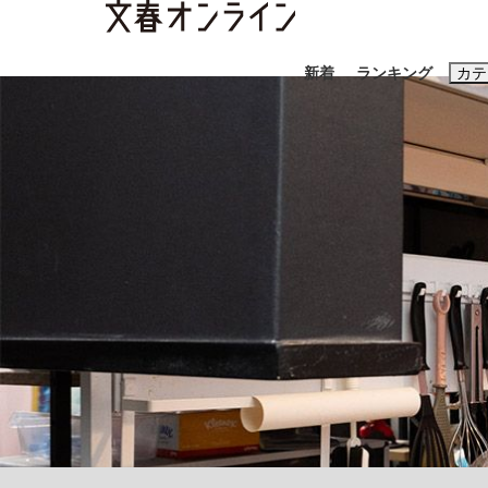
新着
ランキング
カテ
スクープ
ニュー
おすすめのキ
#藤田晋
#三
#玉木雄一郎
「90%は失敗する。でも…」本田圭佑が初め
終戦から81年