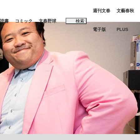
週刊文春
文藝春秋
読書
コミック
文春野球
検索
電子版
PLUS
インタビュー
読書
#松田聖子
む将棋
BC日本代表“敗戦”の真実 選手が明かす...