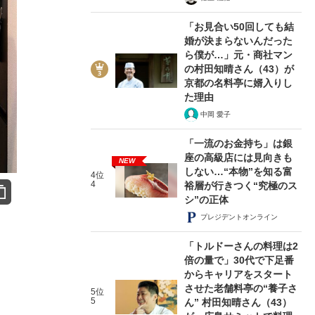
「お見合い50回しても結
婚が決まらないんだった
ら僕が…」元・商社マン
の村田知晴さん（43）が
京都の名料亭に婿入りし
た理由
中岡 愛子
「一流のお金持ち」は銀
座の高級店には見向きも
NEW
しない…“本物”を知る富
4位
4
裕層が行きつく“究極のス
シ”の正体
プレジデントオンライン
「トルドーさんの料理は2
倍の量で」30代で下足番
からキャリアをスタート
させた老舗料亭の“養子さ
5位
5
ん” 村田知晴さん（43）