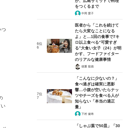
が、広島サミットで料理
をつくるまで
中岡 愛子
」
医者から「これを続けて
いつ
たら大変なことになる
よ」と…1回の食事で7キ
ロ以上食べる“可愛すぎ
6位
6
る”大食い女子（24）が明
かす、フードファイター
のリアルな健康事情
徳重 龍徳
「こんなに少ないの？」
食べ過ぎは確実に悪影
響…小腹が空いたらナッ
7位
ツやチーズを食べる人が
の
7
知らない「本当の適正
てい
量」
下村 健寿
「しゃぶ葉で50皿」「30