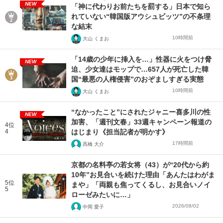
NEW
「神に代わりお前たちを罰する」日本で知ら
れていない“韓国版アウシュビッツ”の不条理
な結末
10時間前
大山 くまお
「14歳の少年に挿入を…」性器に火をつけ脅
NEW
迫、少女達はモップで…657人が死亡した韓
国“最悪の人権侵害”のおぞましすぎる実態
10時間前
大山 くまお
“なかったこと”にされたジャニー喜多川の性
NEW
加害、「週刊文春」33週キャンペーン報道の
4位
4
はじまり《担当記者が明かす》
17時間前
髙橋 大介
京都の名料亭の若女将（43）が“20代から約
10年”お見合いを続けた理由「あんたはわがま
5位
まや」「両親も焦ってくるし、お見合いノイ
5
ローゼみたいに…」
2026/08/02
中岡 愛子