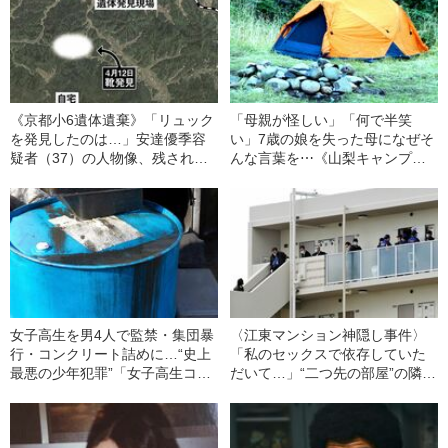
《京都小6遺体遺棄》「リュック
「母親が怪しい」「何で半笑
を発見したのは…」安達優季容
い」7歳の娘を失った母になぜそ
疑者（37）の人物像、残され
んな言葉を⋯《山梨キャンプ場
た“不可解な点”とは〈「どれだけ
女児失踪事件》被害者家族を侮
不安で怖かったか」「全容解明
辱する「SNSの闇」（令和元年
してほしい」の声も〉
の事件）
女子高生を男4人で監禁・集団暴
〈江東マンション神隠し事件〉
行・コンクリート詰めに…“史上
「私のセックスで依存していた
最悪の少年犯罪”「女子高生コン
だいて…」“二つ先の部屋”の隣人
クリ殺人事件」犯人たちのその
が23歳の女性をバラバラに“解
後（1988年の事件）
体”した理由