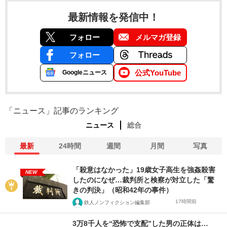
最新情報を発信中！
フォロー
メルマガ登録
フォロー
公式YouTube
Googleニュース
「ニュース」記事のランキング
ニュース
総合
最新
24時間
週間
月間
写真
「殺意はなかった」19歳女子高生を強姦殺害
NEW
したのになぜ…裁判所と検察が対立した「驚
きの判決」（昭和42年の事件）
17時間前
鉄人ノンフィクション編集部
3万8千人を“恐怖で支配”した男の正体は…