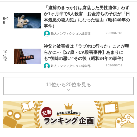
「逮捕のきっかけは腐乱した男性遺体」わず
か1ヶ月半で8人殺害…お金持ちの子供が「日
9位
本最悪の殺人犯」になった理由（昭和40年の
9
事件）
2026/07/18
鉄人ノンフィクション編集部
神父と被害者は「ラブホに行った」ことが明
10
らかに⋯【27歳・CA殺害事件】あまりに
位
も“後味の悪い”その後（昭和34年の事件）
10
2026/06/01
鉄人ノンフィクション編集部
11位から20位を見る