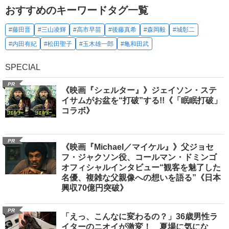
おすすめのキーワードタグ一覧
#藤田晋
#三山凌輝
#高市早苗
#後藤真希
#森岡毅
#城彰二
#内田有紀
#松田聖子
#玉木雄一郎
#亀和田武
SPECIAL
PR
《映画『シェルター』》ジェイソン・ステ
イサムがお盆を“打破”する!!《「眠眠打破」
コラボ》
PR
《映画『Michael／マイケル』》父ジョセ
フ・ジャクソン役、コールマン・ドミンゴ
オフィシャルインタビュー“観客を魅了した
名優、複雑な父親像への想いを語る”《日本
興収70億円突破》
PR
「えっ、こんなに変わるの？」36歳男性ラ
イターのニオイが激変！ 夏場に気にな