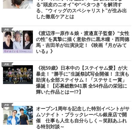
る“頭皮のニオイ”や“ベタつき”を解消す
る、“ウィッグのスペシャリスト”が生み出
した徹底ケアとは
PR
《渡辺淳一原作＆娘・渡邉直子監督》“女性
の性”を真摯に描く意欲作に黒木瞳・西岡德
馬・吉田羊が出演決定！《映画『月がみて
いる』》
PR
《祝59歳》日本中の【ステイサム愛】が大
暴走！ “勝手に”生誕祭試写会開催！ 主演も
助演も全部ステイサム！「ステサミー賞」
爆誕！【応募総数941票 全54作品の栄冠に
輝いた作品とはー!?】
PR
オープン1周年を記念した特別イベントがサ
ムソナイト・ブラックレーベル銀座店で開
催 仕事も人生も自分らしく～笑顔あふれ
る特別対談～