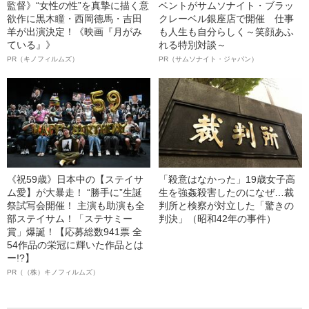
監督》“女性の性”を真摯に描く意
ベントがサムソナイト・ブラッ
欲作に黒木瞳・西岡德馬・吉田
クレーベル銀座店で開催 仕事
羊が出演決定！《映画『月がみ
も人生も自分らしく～笑顔あふ
ている』》
れる特別対談～
PR（キノフィルムズ）
PR（サムソナイト・ジャパン）
《祝59歳》日本中の【ステイサ
「殺意はなかった」19歳女子高
ム愛】が大暴走！ “勝手に”生誕
生を強姦殺害したのになぜ…裁
祭試写会開催！ 主演も助演も全
判所と検察が対立した「驚きの
部ステイサム！「ステサミー
判決」（昭和42年の事件）
賞」爆誕！【応募総数941票 全
54作品の栄冠に輝いた作品とは
ー!?】
PR（（株）キノフィルムズ）