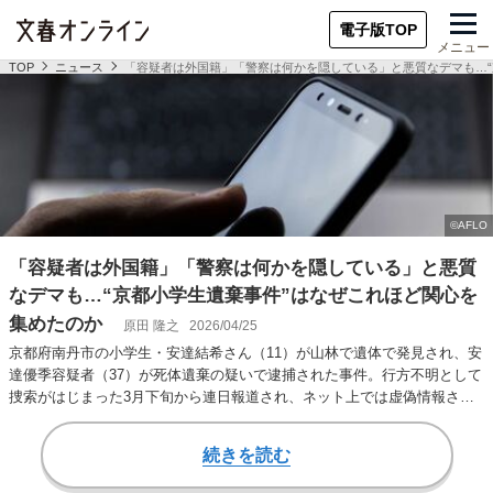
電子版TOP
メニュー
TOP
ニュース
「容疑者は外国籍」「警察は何かを隠している」と悪質なデマも…“
「容疑者は外国籍」「警察は何かを隠している」と悪質
なデマも…“京都小学生遺棄事件”はなぜこれほど関心を
集めたのか
原田 隆之
2026/04/25
京都府南丹市の小学生・安達結希さん（11）が山林で遺体で発見され、安
達優季容疑者（37）が死体遺棄の疑いで逮捕された事件。行方不明として
捜索がはじまった3月下旬から連日報道され、ネット上では虚偽情報さえ
飛び交った。…
続きを読む