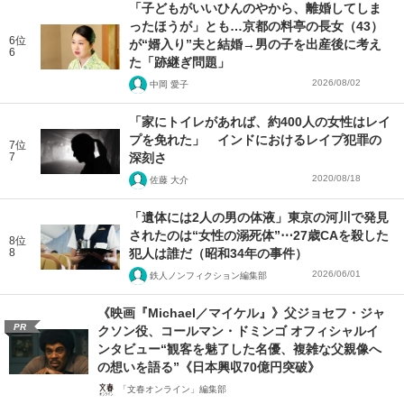
「子どもがいいひんのやから、離婚してしま
ったほうが」とも…京都の料亭の長女（43）
6位
が“婿入り”夫と結婚→男の子を出産後に考え
6
た「跡継ぎ問題」
2026/08/02
中岡 愛子
「家にトイレがあれば、約400人の女性はレイ
プを免れた」 インドにおけるレイプ犯罪の
7位
7
深刻さ
2020/08/18
佐藤 大介
「遺体には2人の男の体液」東京の河川で発見
されたのは“女性の溺死体”⋯27歳CAを殺した
8位
8
犯人は誰だ（昭和34年の事件）
2026/06/01
鉄人ノンフィクション編集部
《映画『Michael／マイケル』》父ジョセフ・ジャ
PR
クソン役、コールマン・ドミンゴ オフィシャルイ
ンタビュー“観客を魅了した名優、複雑な父親像へ
の想いを語る”《日本興収70億円突破》
「文春オンライン」編集部