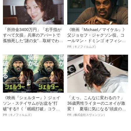
「所持金3400万円」「右手指が
《映画『Michael／マイケル』》
すべて欠損」兵庫のアパートで
父ジョセフ・ジャクソン役、コ
孤独死した“謎の女”…取材でわか
ールマン・ドミンゴ オフィシャ
った身元不明女性の“正体”とは
ルインタビュー“観客を魅了した
PR（キノフィルムズ）
名優、複雑な父親像への想いを
語る”《日本興収70億円突破》
《映画『シェルター』》ジェイ
「えっ、こんなに変わるの？」
ソン・ステイサムがお盆を“打
36歳男性ライターのニオイが激
破”する!!《「眠眠打破」コラ
変！ 夏場に気になる“頭皮のニ
ボ》
オイ”や“ベタつき”を解消す
PR（キノフィルムズ）
PR（株式会社スヴェンソン）
る、“ウィッグのスペシャリス
ト”が生み出した徹底ケアとは