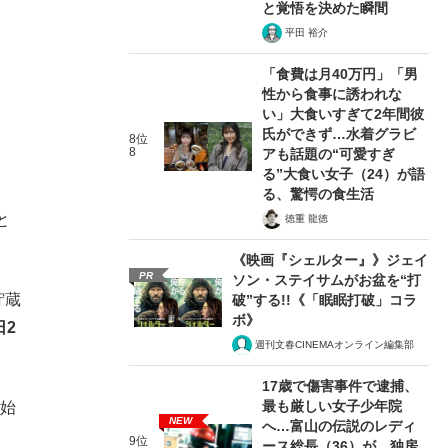
と覚悟を決めた瞬間
平田 裕介
「食費は月40万円」「男
性から食事に誘われな
い」大食いすぎて2年間彼
氏ができず…水着グラビ
8位
8
アも話題の“可愛すぎ
る”大食い女子（24）が語
る、驚愕の食生活
と
徳重 龍徳
《映画『シェルター』》ジェイ
PR
ソン・ステイサムがお盆を“打
貯蔵
破”する!!《「眠眠打破」コラ
ボ》
日2
週刊文春CINEMAオンライン編集部
17歳で傷害事件で逮捕、
最も厳しい女子少年院
近始
NEW
へ…富山の伝説のレディ
9位
ース総長（36）が、独房