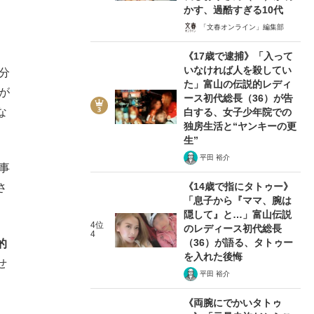
かす、過酷すぎる10代
「文春オンライン」編集部
《17歳で逮捕》「入って
いなければ人を殺してい
分
た」富山の伝説的レディ
が
ース初代総長（36）が告
な
白する、女子少年院での
独房生活と“ヤンキーの更
生”
平田 裕介
事
《14歳で指にタトゥー》
さ
「息子から『ママ、腕は
隠して』と…」富山伝説
4位
のレディース初代総長
4
（36）が語る、タトゥー
的
を入れた後悔
せ
平田 裕介
《両腕にでかいタトゥ