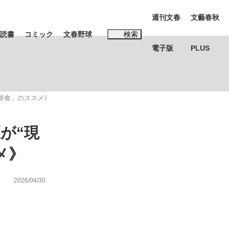
週刊文春
文藝春秋
読書
コミック
文春野球
検索
電子版
PLUS
インタビュー
読書
間断食」のススメ》
#松田聖子
゙“現
む将棋
メ》
2026/04/30
BC日本代表“敗戦”の真実 選手が明かす...