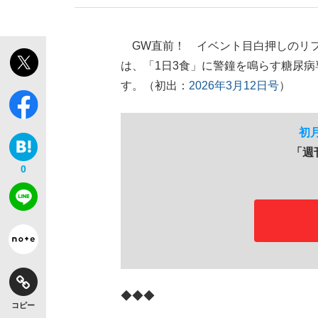
GW直前！ イベント目白押しのリフ
は、「1日3食」に警鐘を鳴らす糖尿病
す。（初出：
2026年3月12日号
）
「敗因分析は一切聞かれなかった」侍ジャパン選
キングの誕生を、目撃せよ。
初月3
「週
0
the Style
◆◆◆
「目標達成できなかったからと言って…」サッ
コピー