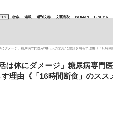
ゴリ
特集
連載
週刊文春
文藝春秋
WOMAN
CINEMA
キーワード入力
ス
エンタメ
ライフ
ビジネス
体にダメージ」糖尿病専門医が“現代人の常識”に警鐘を鳴らす理由《「16時
ーワードタグ一覧
山凌輝
#高市早苗
#後藤真希
#森岡毅
#城彰二
#内田有紀
活は体にダメージ」糖尿病専門医か
観る将棋、読
#亀和田武
らす理由《「16時間断食」のスス
て明かした日本代表監督に...
「最悪の空気のまま解散」W