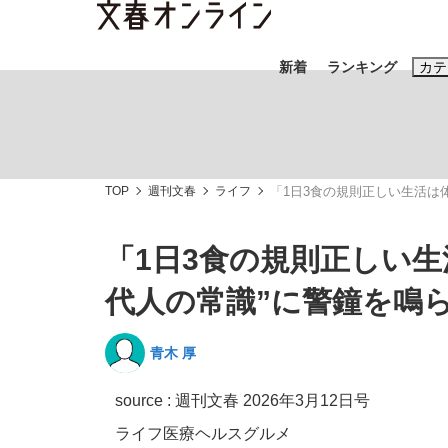
新着
ランキング
カテ
スクープ
ニュー
TOP
週刊文春
ライフ
「1日3食の規則正しい生活は
おすすめのキ
#藤田晋
#三
「1日3食の規則正しい生
#玉木雄一郎
代人の常識”に警鐘を鳴
青木 厚
「90%は失敗する。でも…」本田圭佑が初め
終戦から81年
source :
週刊文春 2026年3月12日号
ライフ
医療
ヘルス
グルメ