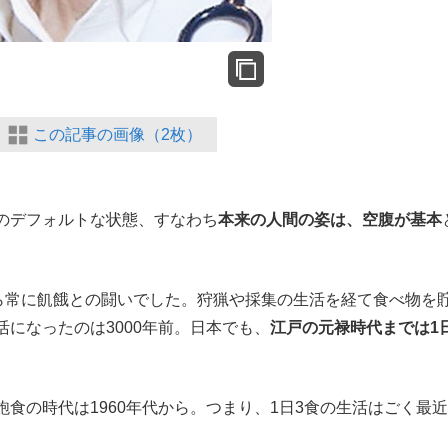
この記事の画像（2枚）
のデフォルトな状態、すなわち
本来の人間の姿は、空腹が基本
から常に飢餓との闘いでした。狩猟や採集の生活を経て食べ物を
になったのは3000年前。日本でも、
江戸の元禄時代までは1
食の時代は1960年代から。つまり、1日3食の生活はごく最