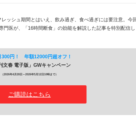
レッシュ期間とはいえ、飲み過ぎ、食べ過ぎには要注意。今
いまさら聞け
専門医が、「16時間断食」の効能を解説した記事を特別配信し
手が証言した“NPB聞...
「クマが悪者扱いされているの
00円！ 年額12000円超オフ！
刊文春 電子版」GWキャンペーン
（2026年4月28日～2026年5月12日10時まで）
ご購読はこちら
もっと見る
カー日本代表・森保一監督...