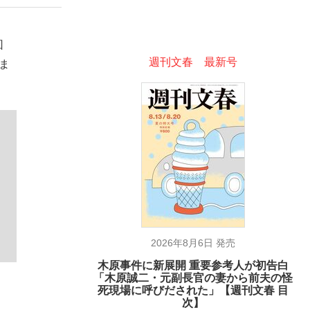
回
ない資産運用のすべて
週刊文春 最新号
ま
が悲しい」『北の国から』倉本聰氏（91...
2026年8月6日 発売
木原事件に新展開 重要参考人が初告白
「木原誠二・元副長官の妻から前夫の怪
死現場に呼びだされた」【週刊文春 目
次】