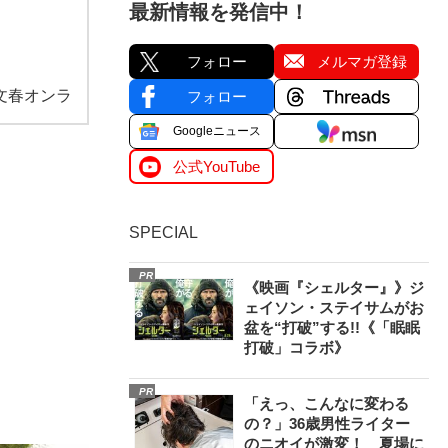
最新情報を発信中！
フォロー
メルマガ登録
文春オンラ
フォロー
Googleニュース
公式YouTube
SPECIAL
PR
《映画『シェルター』》ジ
ェイソン・ステイサムがお
盆を“打破”する!!《「眠眠
打破」コラボ》
PR
「えっ、こんなに変わる
の？」36歳男性ライター
のニオイが激変！ 夏場に