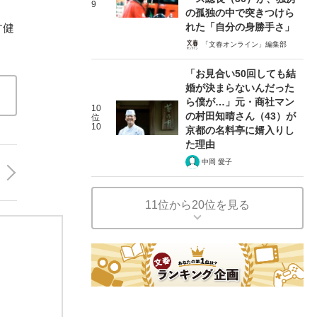
9
の孤独の中で突きつけら
れた「自分の身勝手さ」
す健
「文春オンライン」編集部
「お見合い50回しても結
婚が決まらないんだった
ら僕が…」元・商社マン
10
の村田知晴さん（43）が
位
10
京都の名料亭に婿入りし
た理由
中岡 愛子
11位から20位を見る