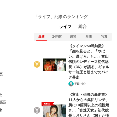
「ライフ」記事のランキング
ライフ
総合
最新
24時間
週間
月間
写真
《タイマン50戦無敗》
「顔を見ると、『やば
い。逃げろ』と…」富山
伝説のレディース初代総
長（36）が語る、ギャル
サー制圧と朝までのバイ
長
ク暴走
平田 裕介
《富山・伝説の暴走族》
と
11人からの集団リンチ、
期高
NEW
腕に10箇所以上の根性焼
る
き…「音速天女」初代総
長しおりさん（36）が明