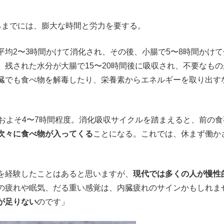
までには、膨大な時間と労力を要する。
均2〜3時間かけて消化され、その後、小腸で5〜8時間かけて
残された水分が大腸で15〜20時間後に吸収され、不要なもの
臓でも食べ物を解毒したり、栄養素からエネルギーを取り出す
およそ4〜7時間程度。消化吸収サイクルを踏まえると、前の食
で次々に食べ物が入ってくる
ことになる。これでは、休まず働か
。
を経験したことはあると思いますが、
現代では多くの人が慢性
の疲れや眠気、だる重い感覚は、内臓疲れのサインかもしれま
が足りない
のです」