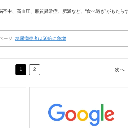
卒中、高血圧、脂質異常症、肥満など、“食べ過ぎ”がもたら
ページ
糖尿病患者は50倍に急増
1
2
次へ