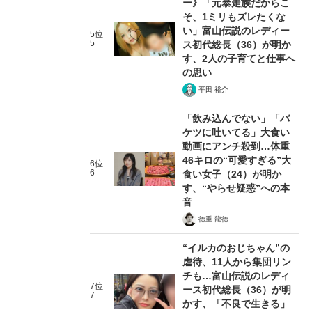
ー》「元暴走族だからこ
そ、1ミリもズレたくな
い」富山伝説のレディー
5位
5
ス初代総長（36）が明か
す、2人の子育てと仕事へ
の思い
平田 裕介
「飲み込んでない」「バ
ケツに吐いてる」大食い
動画にアンチ殺到…体重
46キロの“可愛すぎる”大
6位
6
食い女子（24）が明か
す、“やらせ疑惑”への本
音
徳重 龍徳
“イルカのおじちゃん”の
虐待、11人から集団リン
チも…富山伝説のレディ
7位
ース初代総長（36）が明
7
かす、「不良で生きる」