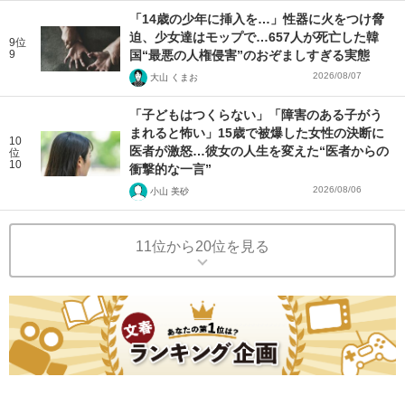
「14歳の少年に挿入を…」性器に火をつけ脅
迫、少女達はモップで…657人が死亡した韓
9位
9
国“最悪の人権侵害”のおぞましすぎる実態
2026/08/07
大山 くまお
「子どもはつくらない」「障害のある子がう
まれると怖い」15歳で被爆した女性の決断に
10
医者が激怒…彼女の人生を変えた“医者からの
位
10
衝撃的な一言”
2026/08/06
小山 美砂
11位から20位を見る