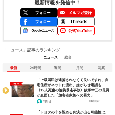
最新情報を発信中！
フォロー
メルマガ登録
フォロー
公式YouTube
Googleニュース
「ニュース」記事のランキング
ニュース
総合
最新
24時間
週間
月間
写真
「上級国民は逮捕されなくて良いですね」自
NEW
宅住所がネットに流出、嫌がらせ電話も…
《12人死傷の池袋暴走事故》飯塚幸三の長男
が直面した「加害者家族への暴力」
10時間前
守田 哲
「トヨタの非を認める判決が出る可能性は、