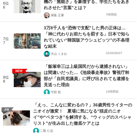
機の「無能さ」を象徴する、学生たちをあき
6位
6
れさせた“言葉”とは？
7時間前
保阪 正康
3万8千人を“恐怖で支配”した男の正体は…
「神に代わりお前たちを罰する」日本で知ら
7位
れていない“韓国版アウシュビッツ”の不条理
7
な結末
2026/08/07
大山 くまお
「飯塚幸三は上級国民だから逮捕されない」
NEW
は間違いだった…《池袋暴走事故》警視庁幹
8位
部が「自民党議員」に呼び出されても逮捕を
8
見送った理由
10時間前
守田 哲
「えっ、こんなに変わるの？」36歳男性ライターの
PR
ニオイが激変！ 夏場に気になる“頭皮のニオ
イ”や“ベタつき”を解消する、“ウィッグのスペシャ
リスト”が生み出した徹底ケアとは
二瓶 仁志