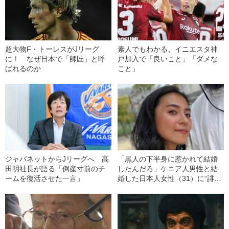
超大物F・トーレスがJリーグ
素人でもわかる、イニエスタ神
に！ なぜ日本で「師匠」と呼
戸加入で「良いこと」「ダメな
ばれるのか
こと」
ジャパネットからJリーグへ 高
「黒人の下半身に惹かれて結婚
田明社長が語る「倒産寸前のチ
したんだろ」ケニア人男性と結
ームを復活させた一言」
婚した日本人女性（31）に“誹謗
中傷”殺到…本人が語る、日本で
感じる“外国人差別”のリアル