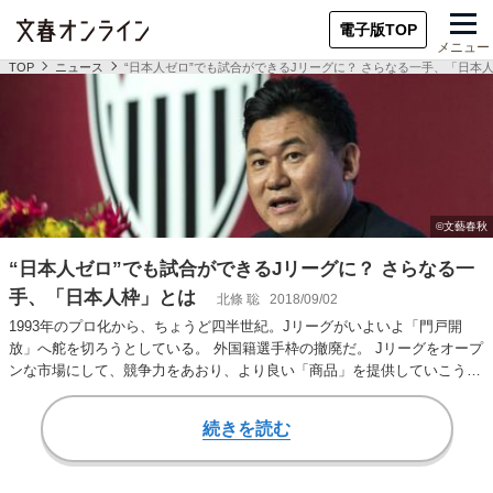
電子版TOP
メニュー
TOP
ニュース
“日本人ゼロ”でも試合ができるJリーグに？ さらなる一手、「日本
“日本人ゼロ”でも試合ができるJリーグに？ さらなる一
手、「日本人枠」とは
北條 聡
2018/09/02
1993年のプロ化から、ちょうど四半世紀。Jリーグがいよいよ「門戸開
放」へ舵を切ろうとしている。 外国籍選手枠の撤廃だ。 Jリーグをオープ
ンな市場にして、競争力をあおり、より良い「商品」を提供していこう
――というわ…
続きを読む