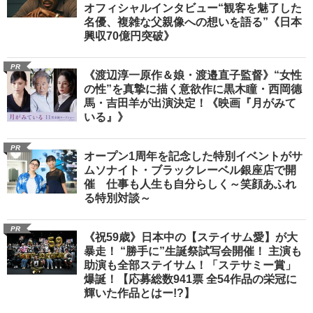
オフィシャルインタビュー“観客を魅了した
名優、複雑な父親像への想いを語る”《日本
興収70億円突破》
PR
《渡辺淳一原作＆娘・渡邉直子監督》“女性
の性”を真摯に描く意欲作に黒木瞳・西岡德
馬・吉田羊が出演決定！《映画『月がみて
いる』》
PR
オープン1周年を記念した特別イベントがサ
ムソナイト・ブラックレーベル銀座店で開
催 仕事も人生も自分らしく～笑顔あふれ
る特別対談～
PR
《祝59歳》日本中の【ステイサム愛】が大
暴走！ “勝手に”生誕祭試写会開催！ 主演も
助演も全部ステイサム！「ステサミー賞」
爆誕！【応募総数941票 全54作品の栄冠に
輝いた作品とはー!?】