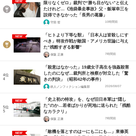
NEW
限りなくゼロ」裁判で“勝ち目がない”と伝え
たけれど…《池袋暴走事故》父・飯塚幸三を
説得できなかった「長男の葛藤」
10時間前
守田 哲
「ヒトより下等な獣」「日本人は皆殺しにす
NEW
べき」特攻作戦が敵国・アメリカ世論に与え
た“残酷すぎる影響”
7時間前
保阪 正康
「殺意はなかった」19歳女子高生を強姦殺害
したのになぜ…裁判所と検察が対立した「驚
4位
4
きの判決」（昭和42年の事件）
2026/08/07
鉄人ノンフィクション編集部
「史上初の特攻」を、なぜ旧日本軍は“隠し
NEW
た”のか…若者ばかりが死地に送られた「残酷
5位
5
なカラクリ」
7時間前
保阪 正康
「敵機を落とすのは一にも二にも…」東條英
NEW