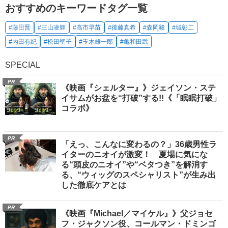
おすすめのキーワードタグ一覧
#藤田晋
#三山凌輝
#高市早苗
#後藤真希
#森岡毅
#城彰二
#内田有紀
#松田聖子
#玉木雄一郎
#亀和田武
SPECIAL
PR
《映画『シェルター』》ジェイソン・ステ
イサムがお盆を“打破”する!!《「眠眠打破」
コラボ》
PR
「えっ、こんなに変わるの？」36歳男性ラ
イターのニオイが激変！ 夏場に気にな
る“頭皮のニオイ”や“ベタつき”を解消す
る、“ウィッグのスペシャリスト”が生み出
した徹底ケアとは
PR
《映画『Michael／マイケル』》父ジョセ
フ・ジャクソン役、コールマン・ドミンゴ