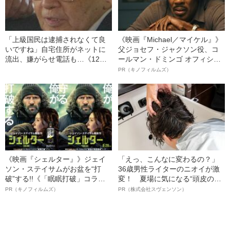
「上級国民は逮捕されなくて良
《映画『Michael／マイケル』》
いですね」自宅住所がネットに
父ジョセフ・ジャクソン役、コ
流出、嫌がらせ電話も…《12人
ールマン・ドミンゴ オフィシャ
死傷の池袋暴走事故》飯塚幸三
ルインタビュー“観客を魅了した
PR（キノフィルムズ）
の長男が直面した「加害者家族
名優、複雑な父親像への想いを
への暴力」
語る”《日本興収70億円突破》
《映画『シェルター』》ジェイ
「えっ、こんなに変わるの？」
ソン・ステイサムがお盆を“打
36歳男性ライターのニオイが激
破”する!!《「眠眠打破」コラ
変！ 夏場に気になる“頭皮のニ
ボ》
オイ”や“ベタつき”を解消す
PR（キノフィルムズ）
PR（株式会社スヴェンソン）
る、“ウィッグのスペシャリス
ト”が生み出した徹底ケアとは