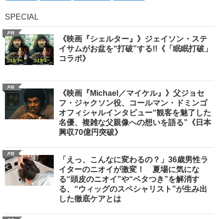
SPECIAL
PR
《映画『シェルター』》ジェイソン・ステ
イサムがお盆を“打破”する!!《「眠眠打破」
コラボ》
PR
《映画『Michael／マイケル』》父ジョセ
フ・ジャクソン役、コールマン・ドミンゴ
オフィシャルインタビュー“観客を魅了した
名優、複雑な父親像への想いを語る”《日本
興収70億円突破》
PR
「えっ、こんなに変わるの？」36歳男性ラ
イターのニオイが激変！ 夏場に気にな
る“頭皮のニオイ”や“ベタつき”を解消す
る、“ウィッグのスペシャリスト”が生み出
した徹底ケアとは