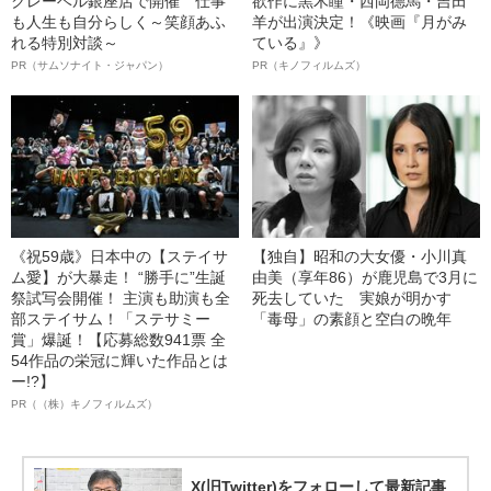
クレーベル銀座店で開催 仕事
欲作に黒木瞳・西岡德馬・吉田
も人生も自分らしく～笑顔あふ
羊が出演決定！《映画『月がみ
れる特別対談～
ている』》
PR（サムソナイト・ジャパン）
PR（キノフィルムズ）
《祝59歳》日本中の【ステイサ
【独自】昭和の大女優・小川真
ム愛】が大暴走！ “勝手に”生誕
由美（享年86）が鹿児島で3月に
祭試写会開催！ 主演も助演も全
死去していた 実娘が明かす
部ステイサム！「ステサミー
「毒母」の素顔と空白の晩年
賞」爆誕！【応募総数941票 全
54作品の栄冠に輝いた作品とは
ー!?】
PR（（株）キノフィルムズ）
X(旧Twitter)をフォローして最新記事