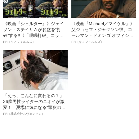
《映画『シェルター』》ジェイ
《映画『Michael／マイケル』》
ソン・ステイサムがお盆を“打
父ジョセフ・ジャクソン役、コ
破”する!!《「眠眠打破」コラ
ールマン・ドミンゴ オフィシャ
ボ》
ルインタビュー“観客を魅了した
PR（キノフィルムズ）
PR（キノフィルムズ）
名優、複雑な父親像への想いを
語る”《日本興収70億円突破》
「えっ、こんなに変わるの？」
36歳男性ライターのニオイが激
変！ 夏場に気になる“頭皮のニ
オイ”や“ベタつき”を解消す
PR（株式会社スヴェンソン）
る、“ウィッグのスペシャリス
ト”が生み出した徹底ケアとは