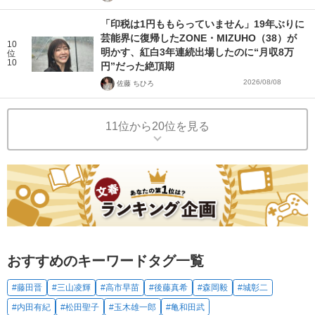
「印税は1円ももらっていません」19年ぶりに
芸能界に復帰したZONE・MIZUHO（38）が
10
明かす、紅白3年連続出場したのに“月収8万
位
10
円”だった絶頂期
2026/08/08
佐藤 ちひろ
11位から20位を見る
おすすめのキーワードタグ一覧
#藤田晋
#三山凌輝
#高市早苗
#後藤真希
#森岡毅
#城彰二
#内田有紀
#松田聖子
#玉木雄一郎
#亀和田武