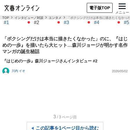
電子版TOP
メニュー
TOP
インタビュー／対談
エンタメ
「ボクシングだけは本当に描きたくなかっ
#1
#2
#3
#4
#5
「ボクシングだけは本当に描きたくなかった」のに、『はじ
めの一歩』を描いたら大ヒット…森川ジョージが明かす名作
マンガの誕生秘話
『はじめの一歩』森川ジョージさんインタビュー #2
川内 イオ
2026/05/02
3
/3
ページ目
この記事を1ページ目から読む