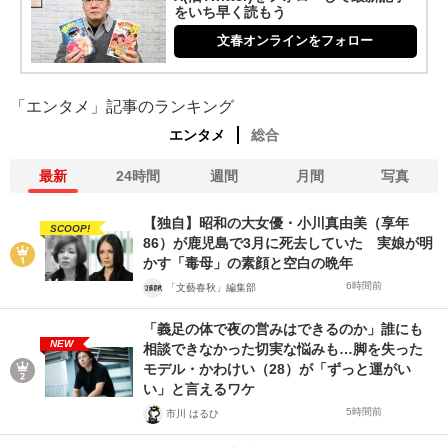
をいち早く読もう
文春オンラインをフォロー
「エンタメ」記事のランキング
エンタメ
総合
最新
24時間
週間
月間
写真
【独自】昭和の大女優・小川真由美（享年
SCOOP!
86）が鹿児島で3月に死去していた 実娘が明
かす「毒母」の素顔と空白の晩年
6時間前
「文藝春秋」編集部
「義足の体で夜の営みはできるのか」誰にも
NEW
相談できなかった切実な悩みも…脚を失った
モデル・かわけい（28）が「ずっと運がい
い」と言えるワケ
5時間前
市川 はるひ