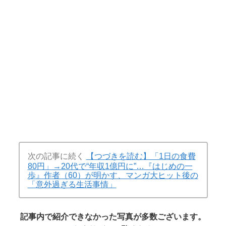
次の記事に続く
【つづきを読む】「1日の食費
80円」→20代で“年収1億円に”…『はじめの一
歩』作者（60）が明かす、マンガ大ヒット後の
「意外過ぎる生活事情」
記事内で紹介できなかった写真が多数ございます。