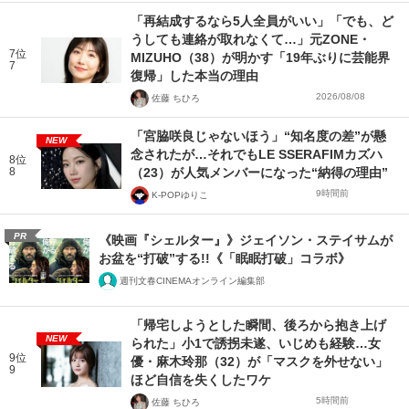
「再結成するなら5人全員がいい」「でも、ど
うしても連絡が取れなくて…」元ZONE・
7位
MIZUHO（38）が明かす「19年ぶりに芸能界
7
復帰」した本当の理由
2026/08/08
佐藤 ちひろ
「宮脇咲良じゃないほう」“知名度の差”が懸
NEW
念されたが…それでもLE SSERAFIMカズハ
8位
8
（23）が人気メンバーになった“納得の理由”
9時間前
K-POPゆりこ
PR
《映画『シェルター』》ジェイソン・ステイサムが
お盆を“打破”する!!《「眠眠打破」コラボ》
週刊文春CINEMAオンライン編集部
「帰宅しようとした瞬間、後ろから抱き上げ
NEW
られた」小1で誘拐未遂、いじめも経験…女
9位
優・麻木玲那（32）が「マスクを外せない」
9
ほど自信を失くしたワケ
5時間前
佐藤 ちひろ