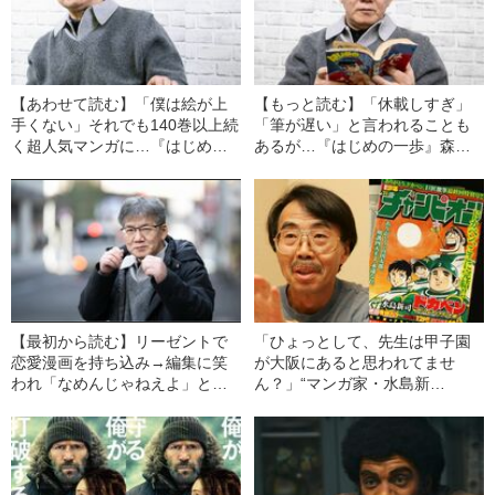
【あわせて読む】「僕は絵が上
【もっと読む】「休載しすぎ」
手くない」それでも140巻以上続
「筆が遅い」と言われることも
く超人気マンガに…『はじめの
あるが…『はじめの一歩』森川
一歩』作者（60）が語る、35年
ジョージ（60）が語る「創作の
以上にわたって連載を続けられ
苦労」
た「原動力」
【最初から読む】リーゼントで
「ひょっとして、先生は甲子園
恋愛漫画を持ち込み→編集に笑
が大阪にあると思われてませ
われ「なめんじゃねえよ」と…
ん？」“マンガ家・水島新
『はじめの一歩』森川ジョージ
司”を“変えた”質問
（60）が振り返る下積み時代