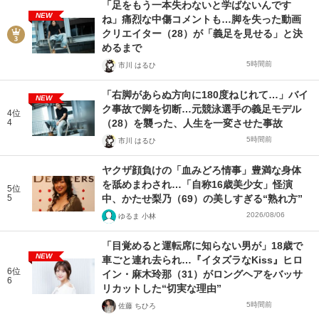
「足をもう一本失わないと学ばないんです
NEW
ね」痛烈な中傷コメントも…脚を失った動画
クリエイター（28）が「義足を見せる」と決
めるまで
5時間前
市川 はるひ
「右脚があらぬ方向に180度ねじれて…」バイ
NEW
ク事故で脚を切断…元競泳選手の義足モデル
4位
4
（28）を襲った、人生を一変させた事故
5時間前
市川 はるひ
ヤクザ顔負けの「血みどろ情事」豊満な身体
を舐めまわされ…「自称16歳美少女」怪演
5位
5
中、かたせ梨乃（69）の美しすぎる“熟れ方”
2026/08/06
ゆるま 小林
「目覚めると運転席に知らない男が」18歳で
NEW
車ごと連れ去られ…『イタズラなKiss』ヒロ
6位
イン・麻木玲那（31）がロングヘアをバッサ
6
リカットした“切実な理由”
5時間前
佐藤 ちひろ