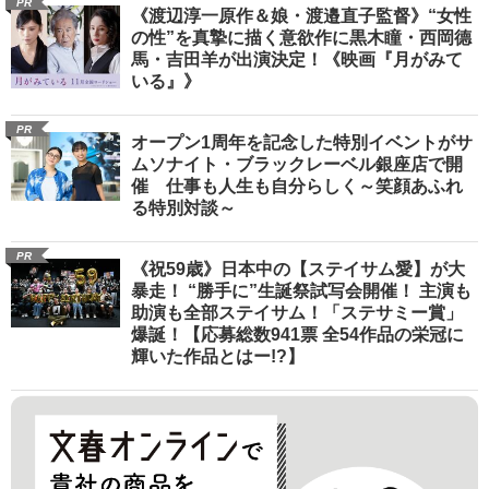
PR
《渡辺淳一原作＆娘・渡邉直子監督》“女性
の性”を真摯に描く意欲作に黒木瞳・西岡德
馬・吉田羊が出演決定！《映画『月がみて
いる』》
PR
オープン1周年を記念した特別イベントがサ
ムソナイト・ブラックレーベル銀座店で開
催 仕事も人生も自分らしく～笑顔あふれ
る特別対談～
PR
《祝59歳》日本中の【ステイサム愛】が大
暴走！ “勝手に”生誕祭試写会開催！ 主演も
助演も全部ステイサム！「ステサミー賞」
爆誕！【応募総数941票 全54作品の栄冠に
輝いた作品とはー!?】