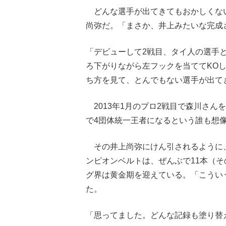
どんな選手が出てきてもおかしくな
尚弥だ。「まさか、井上みたいな完成
「デビューして2戦目、タイ人の選手
ろ下がりながら左フックを当ててKO
ち方を見て、とんでもない選手が出て
2013年1月のプロ2戦目で森川さ
で4団体統一王者になるという誰も想
その井上尚弥にけん引されるように
ンピオンベルトは、ぜんぶで11本（そ
グ界は黄金期を迎えている。「こうい
た。
「思ってました。どんな記録も塗り替