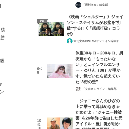
「週刊文春」編集部
上
《映画『シェルター』》ジェイ
PR
ソン・ステイサムがお盆を“打
破”する!!《「眠眠打破」コラ
、後
ボ》
の勝
週刊文春CINEMAオンライン編集部
体重30キロ→200キロ、男
友達から「もったいな
ム級
い」と…インフルエンサ
9位
ー・ゆりん（36）が明か
9
す、気づいたら超えてい
た“3桁の壁”
ャ
「文春オンライン」編集部
ン
「ジャニーさんのひざの
上に乗って耳舐めなきゃ
だめだよ」“ジャニー性被
害”を26年前に告白した元
10
アイドル・豊川誕が明か
位
10