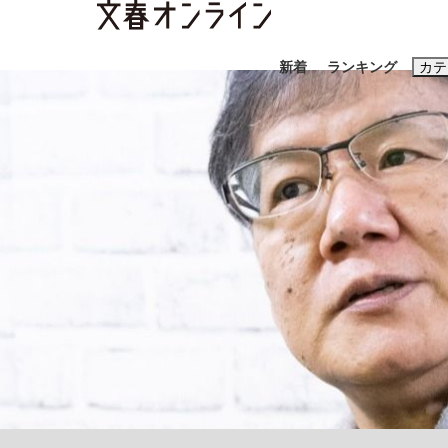
新着
ランキング
カテ
スクープ
ニュー
おすすめのキ
#藤田晋
#三
#玉木雄一郎
「90%は失敗する。でも…」本田圭佑が初め
終戦から81年