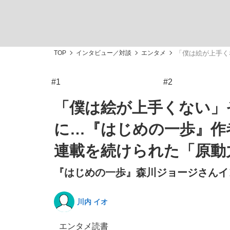
TOP
インタビュー／対談
エンタメ
「僕は絵が上手く
#1
#2
「敗因分析は一切聞かれなかった」侍ジャパン選
キングの誕生を、目撃せよ。
「僕は絵が上手くない」
に…『はじめの一歩』作
連載を続けられた「原動
『はじめの一歩』森川ジョージさんイン
the Style
川内 イオ
「目標達成できなかったからと言って…」サッ
エンタメ
読書