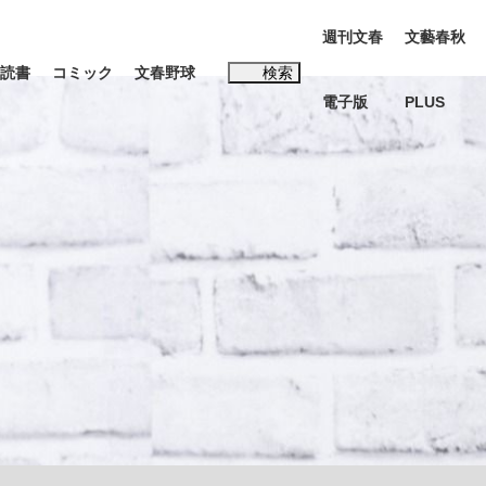
週刊文春
文藝春秋
読書
コミック
文春野球
検索
電子版
PLUS
インタビュー
読書
#松田聖子
む将棋
BC日本代表“敗戦”の真実 選手が明かす...