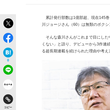
累計発行部数は1億部超、現在145
川ジョージさん（60）は無類のボク
そんな森川さんがこれまで目にした中
くない」と語り、デビューから3作連
る超長期連載を続けられた理由や考え
0
コピー