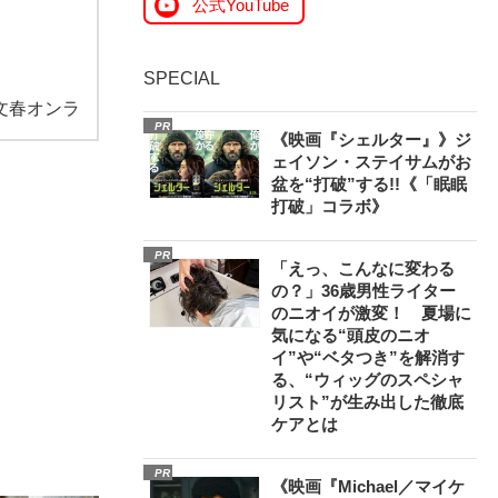
公式YouTube
SPECIAL
文春オンラ
PR
《映画『シェルター』》ジ
ェイソン・ステイサムがお
盆を“打破”する!!《「眠眠
打破」コラボ》
PR
「えっ、こんなに変わる
の？」36歳男性ライター
のニオイが激変！ 夏場に
気になる“頭皮のニオ
イ”や“ベタつき”を解消す
る、“ウィッグのスペシャ
リスト”が生み出した徹底
ケアとは
PR
《映画『Michael／マイケ