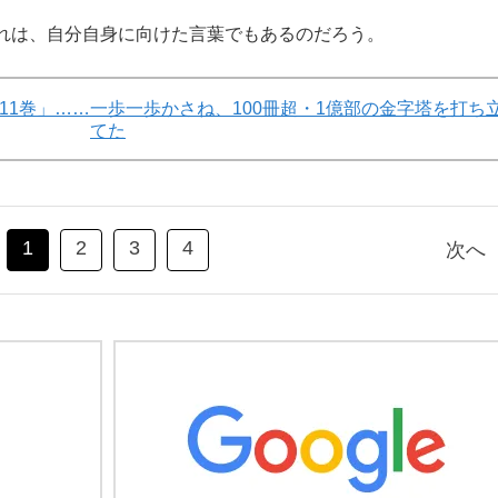
れは、自分自身に向けた言葉でもあるのだろう。
11巻」……一歩一歩かさね、100冊超・1億部の金字塔を打ち
てた
1
2
3
4
次へ