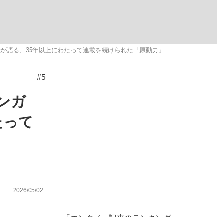
ない資産運用のすべて
）が語る、35年以上にわたって連載を続けられた「原動力」
#5
が悲しい」『北の国から』倉本聰氏（91...
ンガ
たって
2026/05/02