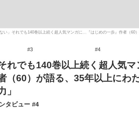
いまさら聞け
ない」それでも140巻以上続く超人気マンガに…『はじめの一歩』作者（60
#3
#4
手が証言した“NPB聞...
「クマが悪者扱いされているの
それでも140巻以上続く超人気マ
者（60）が語る、35年以上にわ
力」
タビュー #4
もっと見る
カー日本代表・森保一監督...