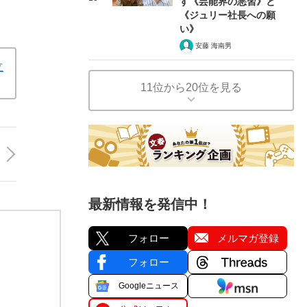
す《芸能界の悪習》と
《ジュリー社長への願
い》
安藤 海南男
立
11位から20位を見る
最新情報を発信中！
フォロー
メルマガ登録
フォロー
Googleニュース