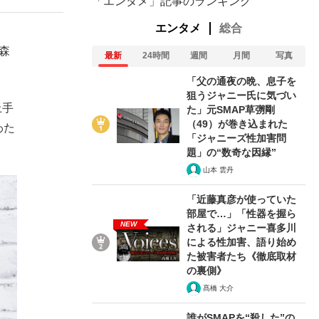
「エンタメ」記事のランキング
エンタメ
総合
森
最新
24時間
週間
月間
写真
「父の通夜の晩、息子を
狙うジャニー氏に気づい
上手
た」元SMAP草彅剛
（49）が巻き込まれた
わた
「ジャニーズ性加害問
題」の“数奇な因縁”
山本 雲丹
「近藤真彦が使っていた
部屋で…」「性器を握ら
NEW
される」ジャニー喜多川
による性加害、語り始め
た被害者たち《徹底取材
の裏側》
髙橋 大介
誰がSMAPを“殺した”の