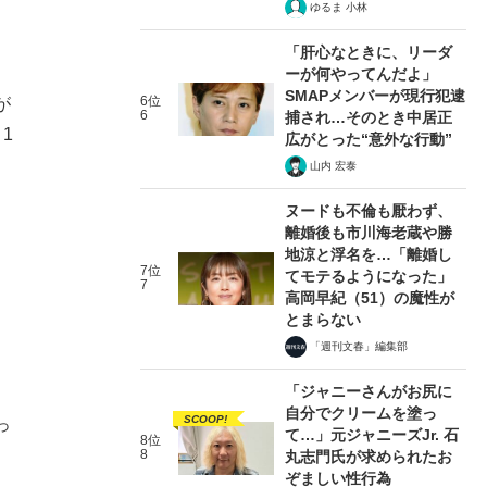
ゆるま 小林
「肝心なときに、リーダ
ーが何やってんだよ」
SMAPメンバーが現行犯逮
6位
が
6
捕され…そのとき中居正
1
広がとった“意外な行動”
山内 宏泰
ヌードも不倫も厭わず、
離婚後も市川海老蔵や勝
地涼と浮名を…「離婚し
7位
てモテるようになった」
7
高岡早紀（51）の魔性が
とまらない
「週刊文春」編集部
「ジャニーさんがお尻に
。
自分でクリームを塗っ
SCOOP!
っ
て…」元ジャニーズJr. 石
8位
8
丸志門氏が求められたお
ぞましい性行為