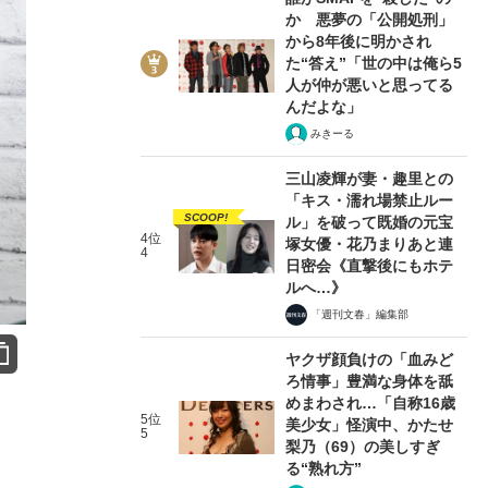
か 悪夢の「公開処刑」
から8年後に明かされ
た“答え”「世の中は俺ら5
人が仲が悪いと思ってる
んだよな」
みきーる
三山凌輝が妻・趣里との
「キス・濡れ場禁止ルー
SCOOP!
ル」を破って既婚の元宝
4位
塚女優・花乃まりあと連
4
日密会《直撃後にもホテ
ルへ…》
「週刊文春」編集部
ヤクザ顔負けの「血みど
ろ情事」豊満な身体を舐
めまわされ…「自称16歳
5位
美少女」怪演中、かたせ
5
梨乃（69）の美しすぎ
る“熟れ方”