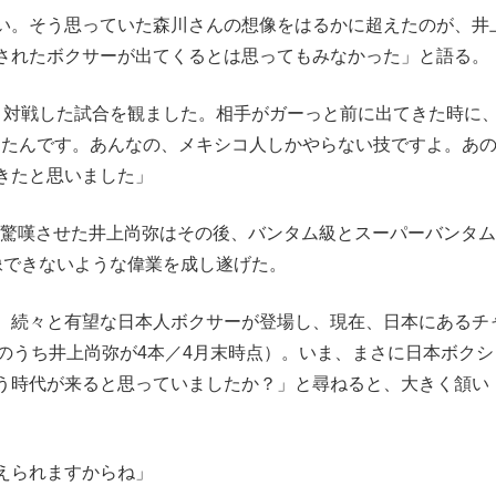
い。そう思っていた森川さんの想像をはるかに超えたのが、井
されたボクサーが出てくるとは思ってもみなかった」と語る。
と対戦した試合を観ました。相手がガーっと前に出てきた時に
したんです。あんなの、メキシコ人しかやらない技ですよ。あ
きたと思いました」
んを驚嘆させた井上尚弥はその後、バンタム級とスーパーバンタ
像できないような偉業を成し遂げた。
、続々と有望な日本人ボクサーが登場し、現在、日本にあるチ
のうち井上尚弥が4本／4月末時点）。いま、まさに日本ボクシ
う時代が来ると思っていましたか？」と尋ねると、大きく頷い
えられますからね」