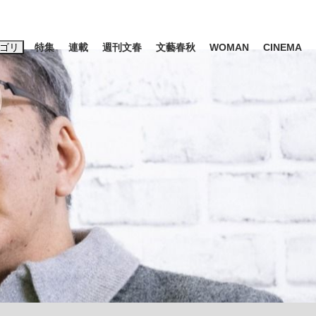
ゴリ
特集
連載
週刊文春
文藝春秋
WOMAN
CINEMA
キーワード入力
ス
エンタメ
ライフ
ビジネス
ーワードタグ一覧
山凌輝
#高市早苗
#後藤真希
#森岡毅
#城彰二
#内田有紀
観る将棋、読
#亀和田武
て明かした日本代表監督に...
「最悪の空気のまま解散」W