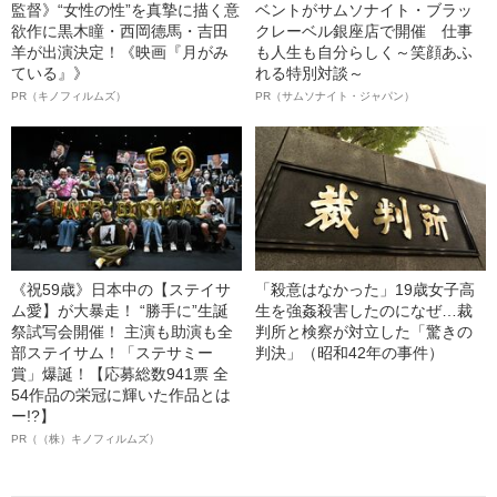
監督》“女性の性”を真摯に描く意
ベントがサムソナイト・ブラッ
欲作に黒木瞳・西岡德馬・吉田
クレーベル銀座店で開催 仕事
羊が出演決定！《映画『月がみ
も人生も自分らしく～笑顔あふ
ている』》
れる特別対談～
PR（キノフィルムズ）
PR（サムソナイト・ジャパン）
《祝59歳》日本中の【ステイサ
「殺意はなかった」19歳女子高
ム愛】が大暴走！ “勝手に”生誕
生を強姦殺害したのになぜ…裁
祭試写会開催！ 主演も助演も全
判所と検察が対立した「驚きの
部ステイサム！「ステサミー
判決」（昭和42年の事件）
賞」爆誕！【応募総数941票 全
54作品の栄冠に輝いた作品とは
ー!?】
PR（（株）キノフィルムズ）