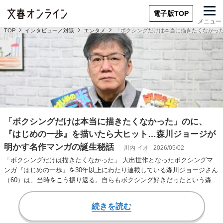
電子版TOP
メニュー
TOP
インタビュー／対談
エンタメ
「ボクシングだけは本当に描きたくなかっ
「ボクシングだけは本当に描きたくなかった」のに、
『はじめの一歩』を描いたら大ヒット…森川ジョージが
明かす名作マンガの誕生秘話
川内 イオ
2026/05/02
「ボクシングだけは描きたくなかった」 大出世作となったボクシングマ
ンガ『はじめの一歩』を30年以上にわたり連載している森川ジョージさん
（60）は、当時をこう振り返る。自らもボクシング好きだったという森川
さんはなぜ、描…
続きを読む