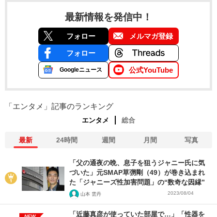
最新情報を発信中！
フォロー
メルマガ登録
フォロー
公式YouTube
Googleニュース
「エンタメ」記事のランキング
エンタメ
総合
最新
24時間
週間
月間
写真
「父の通夜の晩、息子を狙うジャニー氏に気
づいた」元SMAP草彅剛（49）が巻き込まれ
た「ジャニーズ性加害問題」の“数奇な因縁”
2023/08/04
山本 雲丹
「近藤真彦が使っていた部屋で…」「性器を
NEW