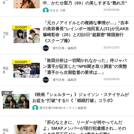
6
中、かたせ梨乃（69）の美しすぎる“熟れ方”
2026/08/06
ゆるま 小林
「元カノアイドルとの複雑な事情が…」“吉本
SCOOP!
の美容番長”レインボー池田直人(31)が元AKB
7位
篠崎彩奈（28）と2泊3日“超親密”韓国旅行
7
《スクープ撮》
2024/12/02
「週刊文春」編集部
「敗因分析は一切聞かれなかった」侍ジャパ
SCOOP!
ン選手が証言した“NPB聞き取り調査”の実態
8位
8
「選手から次期監督の要求は…」
2026/08/06
「週刊文春」編集部
PR
《映画『シェルター』》ジェイソン・ステイサムが
お盆を“打破”する!!《「眠眠打破」コラボ》
週刊文春CINEMAオンライン編集部
「肝心なときに、リーダーが何やってんだ
よ」SMAPメンバーが現行犯逮捕され…その
9位
9