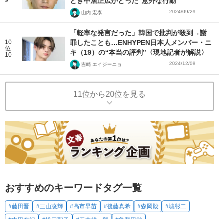
とき中居正広がとった“意外な行動”
2024/09/29
山内 宏泰
「軽率な発言だった」韓国で批判が殺到→謝
10
罪したことも…ENHYPEN日本人メンバー・ニ
位
キ（19）の“本当の評判”〈現地記者が解説〉
10
2024/12/09
吉崎 エイジーニョ
11位から20位を見る
おすすめのキーワードタグ一覧
#藤田晋
#三山凌輝
#高市早苗
#後藤真希
#森岡毅
#城彰二