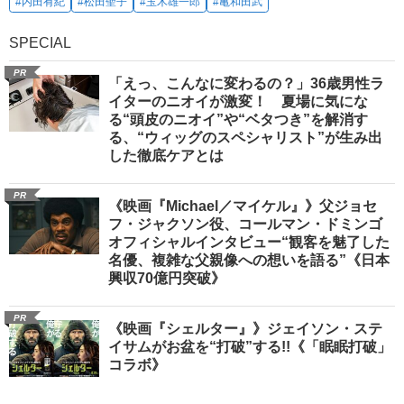
#内田有紀
#松田聖子
#玉木雄一郎
#亀和田武
SPECIAL
PR
「えっ、こんなに変わるの？」36歳男性ラ
イターのニオイが激変！ 夏場に気にな
る“頭皮のニオイ”や“ベタつき”を解消す
る、“ウィッグのスペシャリスト”が生み出
した徹底ケアとは
PR
《映画『Michael／マイケル』》父ジョセ
フ・ジャクソン役、コールマン・ドミンゴ
オフィシャルインタビュー“観客を魅了した
名優、複雑な父親像への想いを語る”《日本
興収70億円突破》
PR
《映画『シェルター』》ジェイソン・ステ
イサムがお盆を“打破”する!!《「眠眠打破」
コラボ》