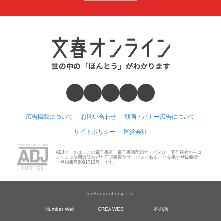
広告掲載について
お問い合わせ
動画・バナー広告について
サイトポリシー
運営会社
ABJマークは、この電子書店・電子書籍配信サービスが、著作権者からコ
ンテンツ使用許諾を得た正規版配信サービスであることを示す登録商標
（登録番号6091713号）です。
(c) Bungeishunju Ltd.
Number Web
CREA WEB
本の話