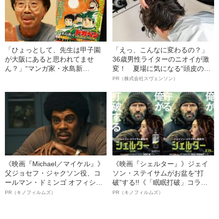
「ひょっとして、先生は甲子園
「えっ、こんなに変わるの？」
が大阪にあると思われてませ
36歳男性ライターのニオイが激
ん？」“マンガ家・水島新
変！ 夏場に気になる“頭皮のニ
司”を“変えた”質問
オイ”や“ベタつき”を解消す
PR（株式会社スヴェンソン）
る、“ウィッグのスペシャリス
ト”が生み出した徹底ケアとは
《映画『Michael／マイケル』》
《映画『シェルター』》ジェイ
父ジョセフ・ジャクソン役、コ
ソン・ステイサムがお盆を“打
ールマン・ドミンゴ オフィシャ
破”する!!《「眠眠打破」コラ
ルインタビュー“観客を魅了した
ボ》
PR（キノフィルムズ）
PR（キノフィルムズ）
名優、複雑な父親像への想いを
語る”《日本興収70億円突破》