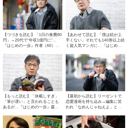
【つづきを読む】「1日の食費80
【あわせて読む】「僕は絵が上
円」→20代で“年収1億円に”…
手くない」それでも140巻以上続
『はじめの一歩』作者（60）が
く超人気マンガに…『はじめの
明かす、マンガ大ヒット後の
一歩』作者（60）が語る、35年
「意外過ぎる生活事情」
以上にわたって連載を続けられ
た「原動力」
【もっと読む】「休載しすぎ」
【最初から読む】リーゼントで
「筆が遅い」と言われることも
恋愛漫画を持ち込み→編集に笑
あるが…『はじめの一歩』森川
われ「なめんじゃねえよ」と…
ジョージ（60）が語る「創作の
『はじめの一歩』森川ジョージ
苦労」
（60）が振り返る下積み時代