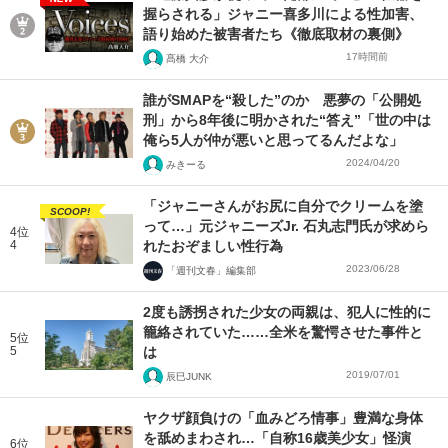
握らされる」ジャニー喜多川による性加害、
語り始めた被害者たち《徹底取材の裏側》
17時間前
髙橋 大介
誰がSMAPを“殺した”のか 悪夢の「公開処
刑」から8年後に明かされた“答え”「世の中は
俺ら5人が仲が悪いと思ってるんだよな」
2024/04/20
みきーる
「ジャニーさんがお尻に自分でクリームを塗
SCOOP!
って…」元ジャニーズJr. 石丸志門氏が求めら
4位
4
れたおぞましい性行為
2023/06/28
「週刊文春」編集部
2度も誘拐された少女の両親は、犯人に性的に
籠絡されていた……全米を驚愕させた事件と
5位
5
は
2019/07/01
辰巳JUNK
ヤクザ顔負けの「血みどろ情事」豊満な身体
を舐めまわされ…「自称16歳美少女」怪演
6位