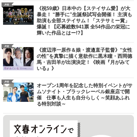
PR
《祝59歳》日本中の【ステイサム愛】が大
暴走！ “勝手に”生誕祭試写会開催！ 主演も
助演も全部ステイサム！「ステサミー賞」
爆誕！【応募総数941票 全54作品の栄冠に
輝いた作品とはー!?】
PR
《渡辺淳一原作＆娘・渡邉直子監督》“女性
の性”を真摯に描く意欲作に黒木瞳・西岡德
馬・吉田羊が出演決定！《映画『月がみて
いる』》
PR
オープン1周年を記念した特別イベントがサ
ムソナイト・ブラックレーベル銀座店で開
催 仕事も人生も自分らしく～笑顔あふれ
る特別対談～