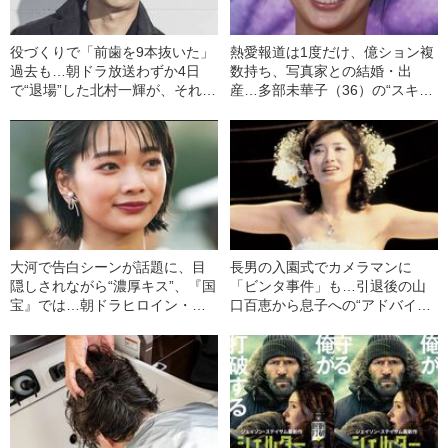
役づくりで「前歯を9本抜いた」
熱愛報道は1度だけ、億ション複
過去も…朝ドラ放送わずか4日
数持ち、写真家との結婚・出
で“退場”した北村一輝が、それで
産…多部未華子（36）の“スキャ
も視聴者の心に残り続けるワケ
ンダルとは無縁”な堅実人生
大河で告白シーンが話題に、目
長男の入園式でカメラマンに
隠しされながら“濃厚キス”、『国
「ビンタ事件」も…引退後の山
宝』では…朝ドラヒロイン・見
口百恵から息子への“アドバイ
上愛（25）の順調すぎるキャリ
ス”「覚悟しなさいよ。七光りっ
ア《『風、薫る』はオファーで
て言われてるのに…」
抜擢》