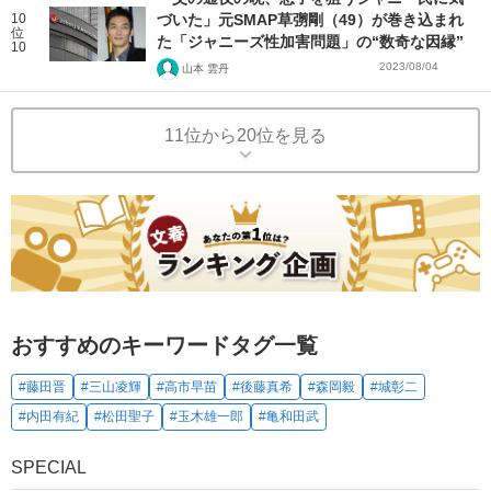
10
づいた」元SMAP草彅剛（49）が巻き込まれ
位
た「ジャニーズ性加害問題」の“数奇な因縁”
10
2023/08/04
山本 雲丹
11位から20位を見る
おすすめのキーワードタグ一覧
#藤田晋
#三山凌輝
#高市早苗
#後藤真希
#森岡毅
#城彰二
#内田有紀
#松田聖子
#玉木雄一郎
#亀和田武
SPECIAL