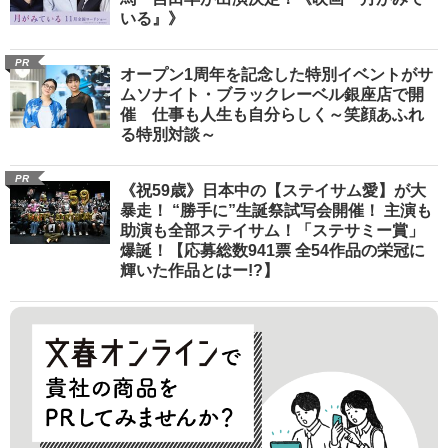
いる』》
PR
オープン1周年を記念した特別イベントがサ
ムソナイト・ブラックレーベル銀座店で開
催 仕事も人生も自分らしく～笑顔あふれ
る特別対談～
PR
《祝59歳》日本中の【ステイサム愛】が大
暴走！ “勝手に”生誕祭試写会開催！ 主演も
助演も全部ステイサム！「ステサミー賞」
爆誕！【応募総数941票 全54作品の栄冠に
輝いた作品とはー!?】