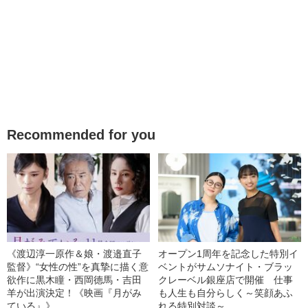
Recommended for you
《渡辺淳一原作＆娘・渡邉直子
オープン1周年を記念した特別イ
監督》“女性の性”を真摯に描く意
ベントがサムソナイト・ブラッ
欲作に黒木瞳・西岡德馬・吉田
クレーベル銀座店で開催 仕事
羊が出演決定！《映画『月がみ
も人生も自分らしく～笑顔あふ
ている』》
れる特別対談～