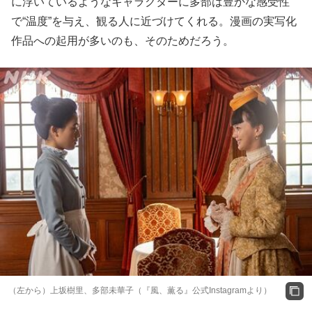
に浮いているようなキャラクターに多部は豊かな感受性
で“温度”を与え、観る人に近づけてくれる。漫画の実写化
作品への起用が多いのも、そのためだろう。
（左から）上坂樹里、多部未華子（『風、薫る』公式Instagramより）