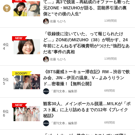
NEW
て…」高3で脱退→再結成のオファーも断った
元ZONE・MIZUHOが語る、芸能界引退の裏
側と“その後の人生”
13時間前
佐藤 ちひろ
「収録後に泣いていた、って報じられたけ
NEW
ど…」ZONEのMIZUHO（38）が明かす、24
4位
年前にとんねるず石橋貴明がつけた“強烈なあ
4
だ名”事件の真相
13時間前
佐藤 ちひろ
《BTS厳戒トーキョー滞在記》RM→渋谷で飲
SCOOP!
み会、JIN→伊豆の温泉、V→よみうりラン
5位
5
ド…密着撮！【無料公開】
6時間前
「週刊文春」編集部
観客30人、メインボーカル脱退…M!LKが「ポ
NEW
スト嵐」に上り詰めるまでの12年《ブレイク
6位
6
秘話》
6時間前
「週刊文春」編集部