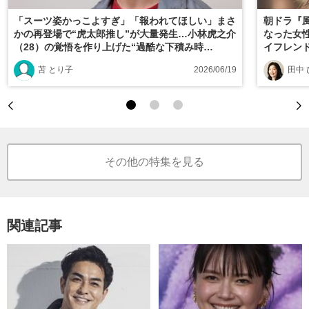
「スーツ姿かっこよすぎ」「報われてほしい」まさ
朝ドラ『
かの再登場で“虎太郎推し”が大量発生…小林虎之介
なった女
（28）の覚悟を作り上げた“過酷な下積み時
イフレン
代”《朝ドラ『風、薫る』で話題》
苫 とり子
2026/06/19
田中
その他の特集を見る
関連記事