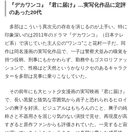
『デカワンコ』『君に届け』…実写化作品に定評
のあった20代
多部はこういう異次元の存在を演じるのが上手い。特に
印象深いのは2011年のドラマ『デカワンコ』（日本テレ
ビ系）で演じていた主人公の“ワンコ”こと花村一子だ。同
作は同名漫画の実写化作品で、一子は警察犬並みの嗅覚を
持つ役柄。刑事にもかかわらず、勤務中もゴスロリファッ
ションで、性格はど天然というかなりクセのあるキャラク
ターを多部は見事に乗りこなしていた。
その前年にも大ヒット少女漫画の実写映画『君に届け』
で、長い黒髪と陰気な雰囲気から貞子と恐れられるヒロイ
ンの爽子を好演。ビジュアルはもちろんのこと、爽子の純
粋さと不器用さを混じり気のない演技で見せ、再現度が高
すぎると原作ファンからも評価されていた。一見すると宙