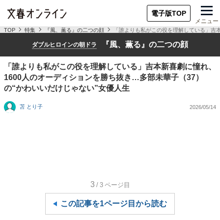
電子版TOP
メニュー
TOP
特集
『風、薫る』の二つの顔
「誰よりも私がこの役を理解している」吉本
『風、薫る』の二つの顔
ダブルヒロインの朝ドラ
「誰よりも私がこの役を理解している」吉本新喜劇に憧れ、
1600人のオーディションを勝ち抜き…多部未華子（37）
の“かわいいだけじゃない”女優人生
苫 とり子
2026/05/14
3
/3
ページ目
この記事を1ページ目から読む