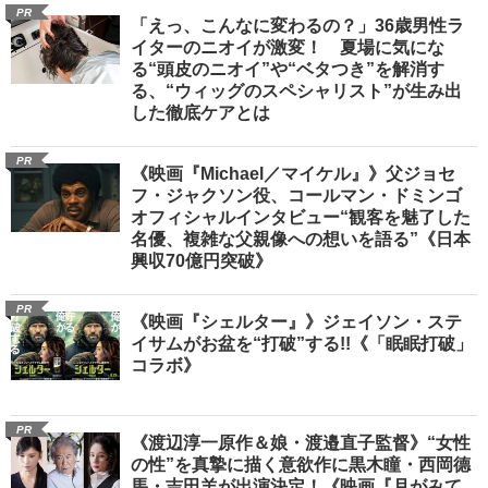
PR
「えっ、こんなに変わるの？」36歳男性ラ
イターのニオイが激変！ 夏場に気にな
る“頭皮のニオイ”や“ベタつき”を解消す
る、“ウィッグのスペシャリスト”が生み出
した徹底ケアとは
PR
《映画『Michael／マイケル』》父ジョセ
フ・ジャクソン役、コールマン・ドミンゴ
オフィシャルインタビュー“観客を魅了した
名優、複雑な父親像への想いを語る”《日本
興収70億円突破》
PR
《映画『シェルター』》ジェイソン・ステ
イサムがお盆を“打破”する!!《「眠眠打破」
コラボ》
PR
《渡辺淳一原作＆娘・渡邉直子監督》“女性
の性”を真摯に描く意欲作に黒木瞳・西岡德
馬・吉田羊が出演決定！《映画『月がみて