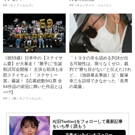
PR（キノフィルムズ）
PR（サムソナイト・ジャパン）
《祝59歳》日本中の【ステイサ
「トヨタの非を認める判決が出
ム愛】が大暴走！ “勝手に”生誕
る可能性は、限りなくゼロ」裁
祭試写会開催！ 主演も助演も全
判で“勝ち目がない”と伝えたけれ
部ステイサム！「ステサミー
ど…《池袋暴走事故》父・飯塚
賞」爆誕！【応募総数941票 全
幸三を説得できなかった「長男
54作品の栄冠に輝いた作品とは
の葛藤」
ー!?】
PR（（株）キノフィルムズ）
X(旧Twitter)をフォローして最新記事
をいち早く読もう
文春オンラインをフォロー