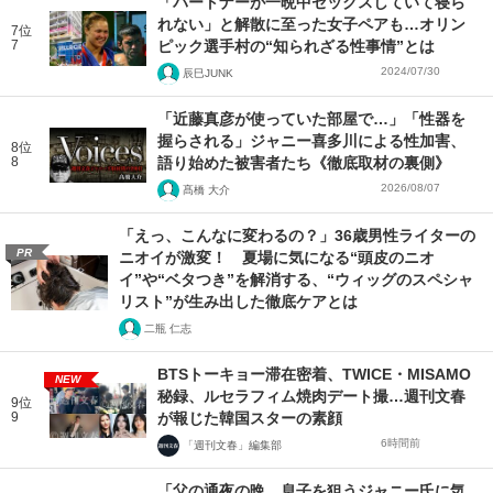
「パートナーが一晩中セックスしていて寝ら
れない」と解散に至った女子ペアも…オリン
7位
7
ピック選手村の“知られざる性事情”とは
2024/07/30
辰巳JUNK
「近藤真彦が使っていた部屋で…」「性器を
握らされる」ジャニー喜多川による性加害、
8位
8
語り始めた被害者たち《徹底取材の裏側》
2026/08/07
髙橋 大介
「えっ、こんなに変わるの？」36歳男性ライターの
PR
ニオイが激変！ 夏場に気になる“頭皮のニオ
イ”や“ベタつき”を解消する、“ウィッグのスペシャ
リスト”が生み出した徹底ケアとは
二瓶 仁志
BTSトーキョー滞在密着、TWICE・MISAMO
NEW
秘録、ルセラフィム焼肉デート撮…週刊文春
9位
9
が報じた韓国スターの素顔
6時間前
「週刊文春」編集部
「父の通夜の晩、息子を狙うジャニー氏に気