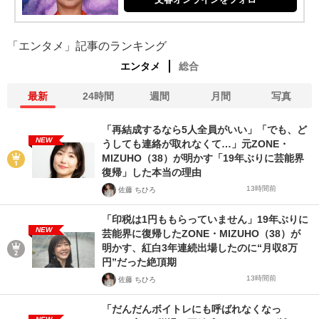
「エンタメ」記事のランキング
エンタメ
総合
最新
24時間
週間
月間
写真
「再結成するなら5人全員がいい」「でも、ど
NEW
うしても連絡が取れなくて…」元ZONE・
MIZUHO（38）が明かす「19年ぶりに芸能界
復帰」した本当の理由
13時間前
佐藤 ちひろ
「印税は1円ももらっていません」19年ぶりに
NEW
芸能界に復帰したZONE・MIZUHO（38）が
明かす、紅白3年連続出場したのに“月収8万
円”だった絶頂期
13時間前
佐藤 ちひろ
「だんだんボイトレにも呼ばれなくなっ