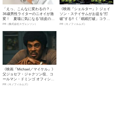
「えっ、こんなに変わるの？」
《映画『シェルター』》ジェイ
36歳男性ライターのニオイが激
ソン・ステイサムがお盆を“打
変！ 夏場に気になる“頭皮のニ
破”する!!《「眠眠打破」コラ
オイ”や“ベタつき”を解消す
ボ》
PR（株式会社スヴェンソン）
PR（キノフィルムズ）
る、“ウィッグのスペシャリス
ト”が生み出した徹底ケアとは
《映画『Michael／マイケル』》
父ジョセフ・ジャクソン役、コ
ールマン・ドミンゴ オフィシャ
ルインタビュー“観客を魅了した
PR（キノフィルムズ）
名優、複雑な父親像への想いを
語る”《日本興収70億円突破》