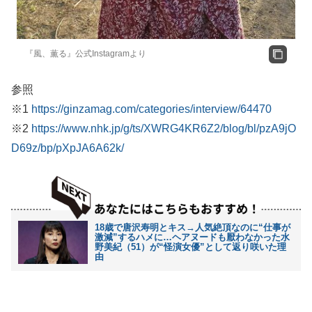
『風、薫る』公式Instagramより
参照
※1
https://ginzamag.com/categories/interview/64470
※2
https://www.nhk.jp/g/ts/XWRG4KR6Z2/blog/bl/pzA9jO
D69z/bp/pXpJA6A62k/
18歳で唐沢寿明とキス→人気絶頂なのに“仕事が
激減”するハメに…ヘアヌードも厭わなかった水
野美紀（51）が“怪演女優”として返り咲いた理
由