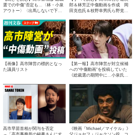
選での中傷”否定も…〈林・小泉
郎＆林芳正中傷動画を作成 岡
アウトー〉〈出馬しないで下さ
田克也氏＆枝野幸男氏ら野党大
ーい〉痛烈愚弄動画の投稿を示
物も標的に…地震直後に焼肉会
す証拠メッセージがあった 週
食に向かった小泉進次郎防衛相
刊文春が報道
【週刊文春・今週の政治ニュー
ス4/26～5/2】
【画像】高市陣営の標的となっ
【第一報】高市陣営が対立候補
た議員リスト
への“中傷動画”を投稿していた
《総裁選の期間中に…小泉氏に
「無能」、林氏に「アウト」》
高市早苗首相が関与を否定
《映画『Michael／マイケル』》
→「高市事務所の秘書さんにす
父ジョセフ・ジャクソン役、コ