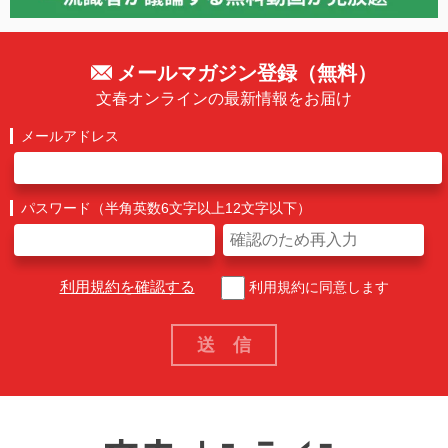
メールマガジン登録（無料）
文春オンラインの最新情報をお届け
メールアドレス
パスワード（半角英数6文字以上12文字以下）
利用規約を確認する
利用規約に同意します