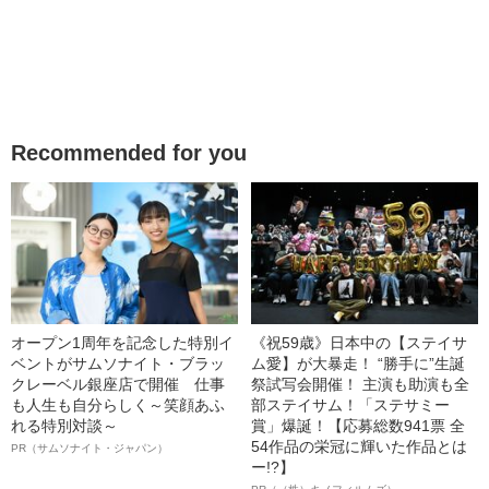
Recommended for you
オープン1周年を記念した特別イ
《祝59歳》日本中の【ステイサ
ベントがサムソナイト・ブラッ
ム愛】が大暴走！ “勝手に”生誕
クレーベル銀座店で開催 仕事
祭試写会開催！ 主演も助演も全
も人生も自分らしく～笑顔あふ
部ステイサム！「ステサミー
れる特別対談～
賞」爆誕！【応募総数941票 全
54作品の栄冠に輝いた作品とは
PR（サムソナイト・ジャパン）
ー!?】