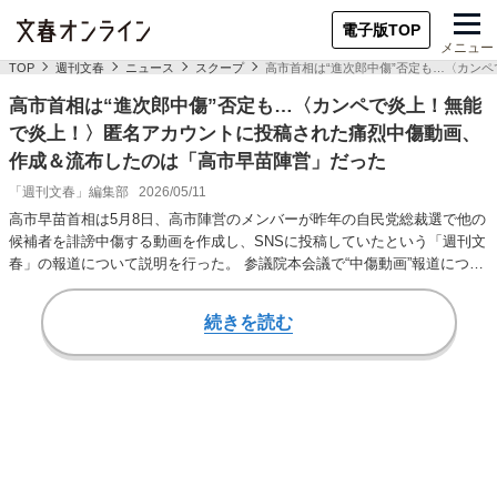
電子版TOP
メニュー
TOP
週刊文春
ニュース
スクープ
高市首相は“進次郎中傷”否定も…〈カン
高市首相は“進次郎中傷”否定も…〈カンペで炎上！無能
で炎上！〉匿名アカウントに投稿された痛烈中傷動画、
作成＆流布したのは「高市早苗陣営」だった
「週刊文春」編集部
2026/05/11
高市早苗首相は5月8日、高市陣営のメンバーが昨年の自民党総裁選で他の
候補者を誹謗中傷する動画を作成し、SNSに投稿していたという「週刊文
春」の報道について説明を行った。 参議院本会議で“中傷動画”報道につい
て問われ…
続きを読む