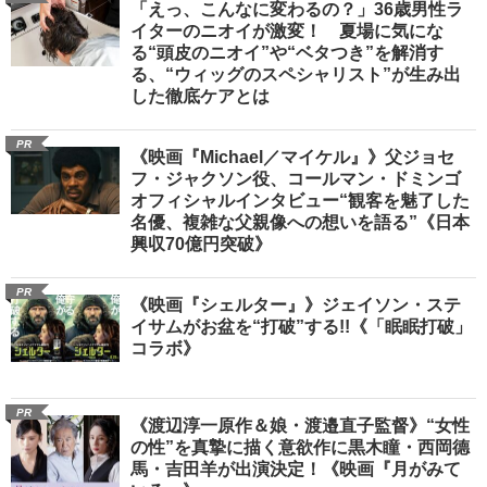
「えっ、こんなに変わるの？」36歳男性ラ
イターのニオイが激変！ 夏場に気にな
る“頭皮のニオイ”や“ベタつき”を解消す
る、“ウィッグのスペシャリスト”が生み出
した徹底ケアとは
PR
《映画『Michael／マイケル』》父ジョセ
フ・ジャクソン役、コールマン・ドミンゴ
オフィシャルインタビュー“観客を魅了した
名優、複雑な父親像への想いを語る”《日本
興収70億円突破》
PR
《映画『シェルター』》ジェイソン・ステ
イサムがお盆を“打破”する!!《「眠眠打破」
コラボ》
PR
《渡辺淳一原作＆娘・渡邉直子監督》“女性
の性”を真摯に描く意欲作に黒木瞳・西岡德
馬・吉田羊が出演決定！《映画『月がみて