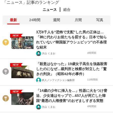
「ニュース」記事のランキング
ニュース
総合
最新
24時間
週間
月間
写真
3万8千人を“恐怖で支配”した男の正体は…
NEW
「神に代わりお前たちを罰する」日本で知ら
れていない“韓国版アウシュビッツ”の不条理
な結末
4時間前
大山 くまお
「殺意はなかった」19歳女子高生を強姦殺害
NEW
したのになぜ…裁判所と検察が対立した「驚
きの判決」（昭和42年の事件）
11時間前
鉄人ノンフィクション編集部
「14歳の少年に挿入を…」性器に火をつけ脅
NEW
迫、少女達はモップで…657人が死亡した韓
国“最悪の人権侵害”のおぞましすぎる実態
4時間前
大山 くまお