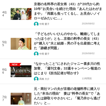
京都の名料亭の若女将（43）が“20代から約
10年”お見合いを続けた理由「あんたはわがま
4位
まや」「両親も焦ってくるし、お見合いノイ
4
ローゼみたいに…」
2026/08/02
中岡 愛子
「子どもがいいひんのやから、離婚してしま
ったほうが」とも…京都の料亭の長女（43）
5位
が“婿入り”夫と結婚→男の子を出産後に考え
5
た「跡継ぎ問題」
2026/08/02
中岡 愛子
“なかったこと”にされたジャニー喜多川の性
NEW
加害、「週刊文春」33週キャンペーン報道の
6位
6
はじまり《担当記者が明かす》
11時間前
髙橋 大介
元・商社マンの夫が京都の老舗料亭に婿入り
した“本当の理由” 妻は“料亭の長女”で「あ
7位
んたは跡取りやさかいに」「菊乃井から逃げ
7
たい」と…