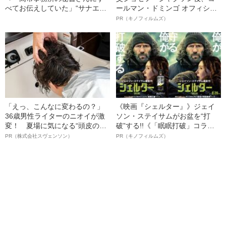
べてお伝えしていた」“サナエト
ールマン・ドミンゴ オフィシャ
ークン”渦中の発案者が実名告白
ルインタビュー“観客を魅了した
PR（キノフィルムズ）
「事実は事実、そうでないこと
名優、複雑な父親像への想いを
は違うと…」
語る”《日本興収70億円突破》
「えっ、こんなに変わるの？」
《映画『シェルター』》ジェイ
36歳男性ライターのニオイが激
ソン・ステイサムがお盆を“打
変！ 夏場に気になる“頭皮のニ
破”する!!《「眠眠打破」コラ
オイ”や“ベタつき”を解消す
ボ》
PR（株式会社スヴェンソン）
PR（キノフィルムズ）
る、“ウィッグのスペシャリス
ト”が生み出した徹底ケアとは