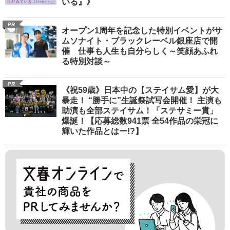
いる』》
PR
オープン1周年を記念した特別イベントがサ
ムソナイト・ブラックレーベル銀座店で開
催 仕事も人生も自分らしく～笑顔あふれ
る特別対談～
PR
《祝59歳》日本中の【ステイサム愛】が大
暴走！ “勝手に”生誕祭試写会開催！ 主演も
助演も全部ステイサム！「ステサミー賞」
爆誕！【応募総数941票 全54作品の栄冠に
輝いた作品とはー!?】