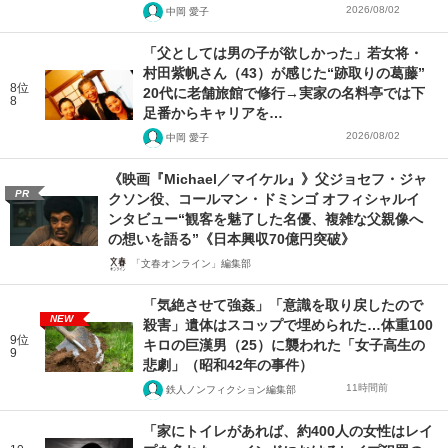
2026/08/02
中岡 愛子
「父としては男の子が欲しかった」若女将・
村田紫帆さん（43）が感じた“跡取りの葛藤”
8位
20代に老舗旅館で修行→実家の名料亭では下
8
足番からキャリアを…
2026/08/02
中岡 愛子
《映画『Michael／マイケル』》父ジョセフ・ジャ
PR
クソン役、コールマン・ドミンゴ オフィシャルイ
ンタビュー“観客を魅了した名優、複雑な父親像へ
の想いを語る”《日本興収70億円突破》
「文春オンライン」編集部
「気絶させて強姦」「意識を取り戻したので
NEW
殺害」遺体はスコップで埋められた…体重100
9位
キロの巨漢男（25）に襲われた「女子高生の
9
悲劇」（昭和42年の事件）
11時間前
鉄人ノンフィクション編集部
「家にトイレがあれば、約400人の女性はレイ