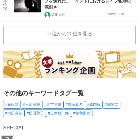
10
プを免れた」 インドにおけるレイプ犯罪の
位
深刻さ
10
2020/08/18
佐藤 大介
11位から20位を見る
その他のキーワードタグ一覧
#藤田晋
#三山凌輝
#高市早苗
#後藤真希
#森岡毅
#城彰二
#内田有紀
#松田聖子
#玉木雄一郎
#亀和田武
SPECIAL
PR