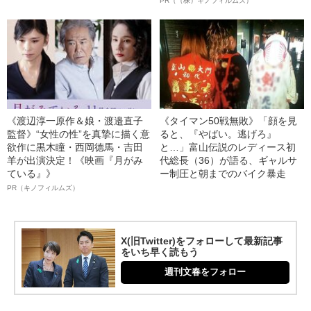
PR（（株）キノフィルムズ）
《渡辺淳一原作＆娘・渡邉直子
《タイマン50戦無敗》「顔を見
監督》“女性の性”を真摯に描く意
ると、『やばい。逃げろ』
欲作に黒木瞳・西岡德馬・吉田
と…」富山伝説のレディース初
羊が出演決定！《映画『月がみ
代総長（36）が語る、ギャルサ
ている』》
ー制圧と朝までのバイク暴走
PR（キノフィルムズ）
X(旧Twitter)をフォローして最新記事
をいち早く読もう
週刊文春をフォロー